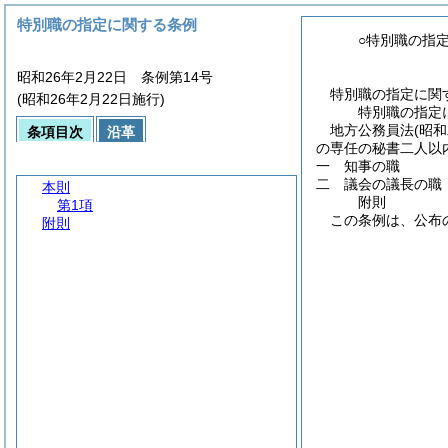
特別職の指定に関する条例
○特別職の指
昭和26年2月22日 条例第14号
特別職の指定に関
(昭和26年2月22日施行)
特別職の指定
地方公務員法
(昭
条項目次
沿革
の専任の秘書二人以
一 知事の職
二 議会の議長の職
本則
附
則
第1項
この条例は、公布
附則