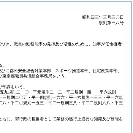
昭和四三年三月三〇日
規則第三八号
基づき、職員の勤務能率の発揮及び増進のために、知事が任命権者
る。
並びに都民安全総合対策本部、スポーツ推進本部、住宅政策本部、
び東京都職員共済組合事務局をいう。
び部課をいう。
昭五九規則二一〇・平元規則二一二・平二規則一四一・平六規則一
一三規則二〇五・平一四規則一六六・平一六規則一三三・平一六規
二八・平二〇規則一五三・平二一規則三八・平二二規則六八・平三
ともに、都行政の担当者として業務の遂行上必要な知識及び技能を