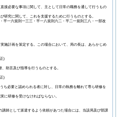
上直接必要な事項に関して、主として日常の職務を通して行うもの
及び研究に関して、これを支援するために行うものとする。
六・平一六規則一三三・平一八規則六二・平二一規則三八・一部改
る実施計画を策定する。
この場合において、局の長は、あらかじめ
正)
整、助言及び指導を行うものとする。
正)
うち必要と認められる者に対し、日常の執務を離れて専ら研修を
誠実に研修を受けなければならない。
の講師として派遣するよう依頼があつた場合には、当該局及び部課