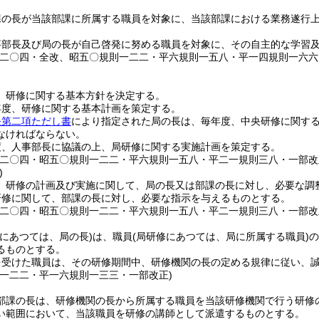
課の長が当該部課に所属する職員を対象に、当該部課における業務遂行
事部長及び局の長が自己啓発に努める職員を対象に、その自主的な学習
則二〇四・全改、昭五〇規則一二二・平六規則一五八・平一四規則一六
、研修に関する基本方針を決定する。
年度、研修に関する基本計画を策定する。
条第二項ただし書
により指定された局の長は、毎年度、中央研修に関す
なければならない。
度、人事部長に協議の上、局研修に関する実施計画を策定する。
則二〇四・昭五〇規則一二二・平六規則一五八・平二一規則三八・一部改
)
、研修の計画及び実施に関して、局の長又は部課の長に対し、必要な調
研修に関して、部課の長に対し、必要な指示を与えるものとする。
則二〇四・昭五〇規則一二二・平六規則一五八・平二一規則三八・一部改
修にあつては、局の長)
は、職員
(局研修にあつては、局に所属する職員)
の
るものとする。
を受けた職員は、その研修期間中、研修機関の長の定める規律に従い、
則一二二・平一六規則一三三・一部改正)
部課の長は、研修機関の長から所属する職員を当該研修機関で行う研修
い範囲において、当該職員を研修の講師として派遣するものとする。