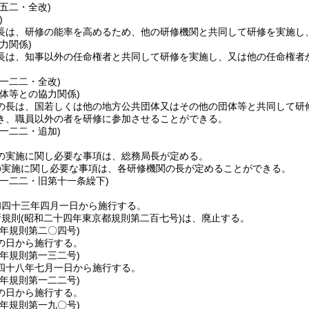
五二・全改)
)
長は、研修の能率を高めるため、他の研修機関と共同して研修を実施し
力関係)
長は、知事以外の任命権者と共同して研修を実施し、又は他の任命権者
。
一二二・全改)
体等との協力関係)
の長は、国若しくは他の地方公共団体又はその他の団体等と共同して研
き、職員以外の者を研修に参加させることができる。
一二二・追加)
の実施に関し必要な事項は、総務局長が定める。
の実施に関し必要な事項は、各研修機関の長が定めることができる。
則一二二・旧第十一条繰下)
和四十三年四月一日から施行する。
所規則
(昭和二十四年東京都規則第二百七号)
は、廃止する。
四年
規則第二〇四号)
の日から施行する。
八年
規則第一三二号)
四十八年七月一日から施行する。
〇年
規則第一二二号)
の日から施行する。
一年
規則第一九〇号)