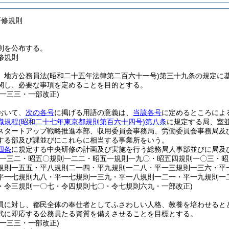
研修規則
則を公布する。
修規則
、地方公務員法
(昭和二十五年法律第二百六十一号)
第三十九条の規定に
関し、必要な事項を定めることを目的とする。
則一三三・一部改正)
おいて、
次の各号
に掲げる用語の意義は、
当該各号
に定めるところによ
織規程
(昭和二十七年東京都規則第百六十四号)
第八条
に規定する局、室
スタートアップ戦略推進本部、収用委員会事務局、労働委員会事務局及
する部及び課並びにこれらに相当する事業所をいう。
四条
に規定する中央研修の計画及び実施を行う総務局人事部並びに局及
則一三二・昭五〇規則一二二・昭五一規則一九〇・昭五四規則一〇三・
規則一五五・平八規則二一四・平九規則一二八・平一三規則一三六・平
平一七規則九八・平一七規則一三九・平一八規則一二一・平一九規則一
・令三規則一〇七・令四規則七〇・令七規則六九・一部改正)
員に対し、都民全体の奉仕者としてふさわしい人格、教養を培わせると
代に即応する公務員たる資質を備えさせることを目標とする。
則一三三・一部改正)