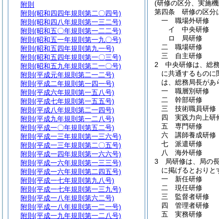
(研修の区分、実施機
附則
第四条
研修の区分
附則
(昭和四四年規則第二〇四号)
一
職場外研修
附則
(昭和四八年規則第一三二号)
イ
中央研修
附則
(昭和五〇年規則第一二二号)
ロ
局研修
附則
(昭和五一年規則第一九〇号)
二
職場研修
附則
(昭和五四年規則第九一号)
三
自主研修
附則
(昭和五四年規則第一〇三号)
2
中央研修は、総
附則
(昭和五九年規則第二一〇号)
に共通するものに
附則
(平成元年規則第二一二号)
は、総務局長があ
附則
(平成二年規則第一四一号)
一
職層別研修
附則
(平成六年規則第一五八号)
二
幹部研修
附則
(平成七年規則第一五五号)
三
技術職員研修
附則
(平成八年規則第二一四号)
四
実践力向上研
附則
(平成九年規則第一二八号)
五
専門研修
附則
(平成一〇年規則第五二号)
六
講師養成研修
附則
(平成一三年規則第一三六号)
七
派遣研修
附則
(平成一三年規則第二〇五号)
八
海外研修
附則
(平成一四年規則第一六六号)
3
局研修は、局の
附則
(平成一六年規則第一三三号)
に掲げるとおりと
附則
(平成一六年規則第二四五号)
一
新任研修
附則
(平成一七年規則第九八号)
二
現任研修
附則
(平成一七年規則第一三九号)
三
監督者研修
附則
(平成一八年規則第六二号)
四
管理者研修
附則
(平成一八年規則第一二一号)
五
実務研修
附則
(平成一九年規則第一二八号)