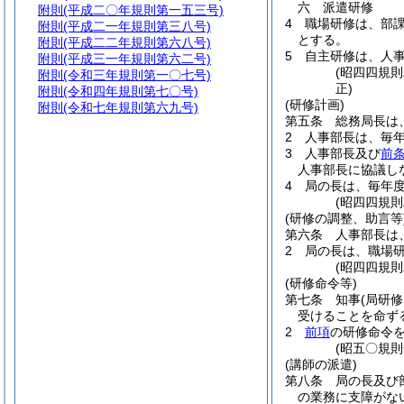
六
派遣研修
附則
(平成二〇年規則第一五三号)
4
職場研修は、部
附則
(平成二一年規則第三八号)
とする。
附則
(平成二二年規則第六八号)
5
自主研修は、人
附則
(平成三一年規則第六二号)
(昭四四規
附則
(令和三年規則第一〇七号)
正)
附則
(令和四年規則第七〇号)
(研修計画)
附則
(令和七年規則第六九号)
第五条
総務局長は
2
人事部長は、毎
3
人事部長及び
前
人事部長に協議し
4
局の長は、毎年
(昭四四規
(研修の調整、助言等
第六条
人事部長は
2
局の長は、職場
(昭四四規
(研修命令等)
第七条
知事
(局研
受けることを命ず
2
前項
の研修命令
(昭五〇規
(講師の派遣)
第八条
局の長及び
の業務に支障がな