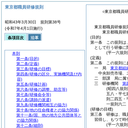
東京都職員研修規則
○東京都職員
昭和43年3月30日 規則第38号
東京都職員研修規
(令和7年4月1日施行)
東京都職員研
(目的)
条項目次
沿革
第一条
この規則は
として行う研修に
(平一六規
本則
(定義)
第一条
(目的)
第二条
この規則に
第二条
(定義)
一
局
東京都組
第三条
(研修の目標)
中央卸売市場、
第四条
(研修の区分、実施機関及び内
二
部課 局に属
容)
三
研修機関
第
第五条
(研修計画)
(昭四八規
第六条
(研修の調整、助言等)
五八・平七
第七条
(研修命令等)
則二四五・
第八条
(講師の派遣)
一規則六二
第九条
(研修機関相互の協力)
(研修の目標)
第十条
(他の任命権者との協力関係)
第三条
研修は、職
第十一条
(国、他の地方公共団体等と
習得し、もつて時
の協力関係)
(平一六規
第十二条
(細則)