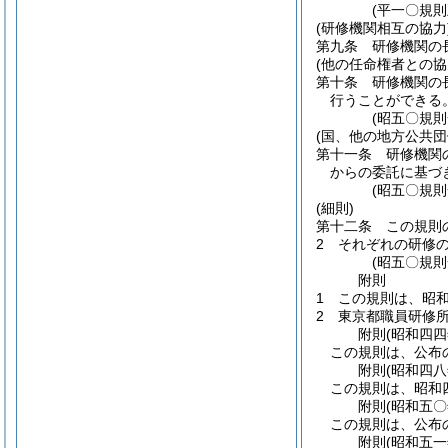
(平一〇規則
(研修機関相互の協力
第九条
研修機関の
(他の任命権者との協
第十条
研修機関の
行うことができる
(昭五〇規則
(国、他の地方公共団
第十一条
研修機関
からの委託に基づ
(昭五〇規則
(細則)
第十二条
この規則
2
それぞれの研修
(昭五〇規
附
則
1
この規則は、昭
2
東京都職員研修
附
則
(昭和四
この規則は、公布
附
則
(昭和四
この規則は、昭和
附
則
(昭和五
この規則は、公布
附
則
(昭和五