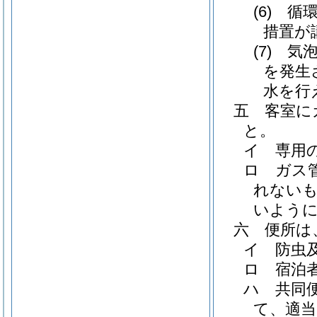
(6)
循
措置が
(7)
気
を発生
水を行
五
客室に
と。
イ
専用
ロ
ガス
れない
いよう
六
便所は
イ
防虫
ロ
宿泊
ハ
共同
て、適