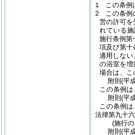
1
この条例
2
この条例
営の許可を
れている施
施行条例第
項及び第十
適用しない
の浴室を増
場合は、こ
附
則
(平
この条例は
附
則
(平
この条例は
法律第九十六
(施行
附
則
(平