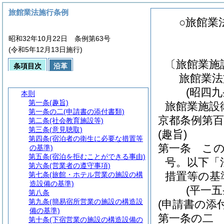
旅館業法施行条例
○旅館業
昭和32年10月22日 条例第63号
(令和5年12月13日施行)
〔旅館業施
条項目次
沿革
旅館業法
(昭四
本則
第一条
(趣旨)
旅館業施設
第一条の二
(申請書の添付書類)
京都条例第百
第二条
(社会教育施設等)
第三条
(意見聴取)
(趣旨)
第四条
(宿泊者の衛生に必要な措置等
第一条
こ
の基準)
第五条
(宿泊を拒むことができる事由)
号。以下「
第六条
(営業者の遵守事項)
措置等の基
第七条
(旅館・ホテル営業の施設の構
造設備の基準)
(平一
第八条
第九条
(簡易宿所営業の施設の構造設
(申請書の添
備の基準)
第一条の二
第十条
(下宿営業の施設の構造設備の