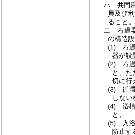
ハ
共同
員及び利
ること
ニ
ろ過
の構造設
(1)
ろ
器が設
(2)
ろ
と。
た
切に行
(3)
循
しない
(4)
浴
と。
(5)
入
防止す