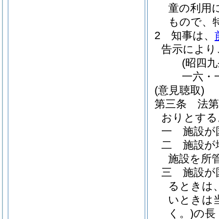
童の利用
もので、
2
知事は、
告示により
(昭四
一六・
(意見聴取)
第三条
法
おりとする
一
施設が
二
施設が
施設を所
三
施設が
るときは
いときは
く。)
の長