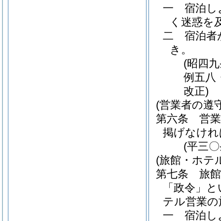
一
宿泊し
く迷惑を
二
宿泊者
き。
(昭四
例五八
改正)
(営業者の遵
第六条
営
掲げなけれ
(平三
(旅館・ホテ
第七条
旅館
「政令」と
テル営業の
一
宿泊し