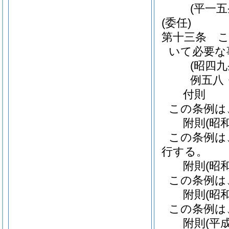
(平一
(委任)
第十三条
いて必要な
(昭四
例五八
付
則
この条例は
附
則
(昭
この条例は
行する。
附
則
(昭
この条例は
附
則
(昭
この条例は
附
則
(平