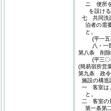
ニ
便所
を設け
七
共同洗
泊者の需
と。
(平一
八・一
第八条
削除
(平三〇
(簡易宿所営
第九条
政
施設の構造
一
客室は
と。
二
客室の
第一条第