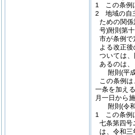
1
この条例
2
地域の自
ための関係
号)
附則第
市が条例で
よる改正後
ついては、
あるのは、
附
則
(平
この条例は
一条を加え
月一日から
附
則
(令
1
この条例
七条第四号
は、令和三