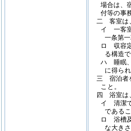
場合は、
付等の事
二
客室は
イ
一客
一条第一
ロ
収容
る構造
ハ
睡眠
に得ら
三
宿泊者
こと。
四
浴室は
イ
清潔
である
ロ
浴槽
な大き