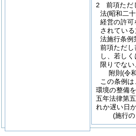
2
前項ただ
法
(昭和二
経営の許可
されている
法施行条例
前項ただし
し、若しく
限りでない
附
則
(令
この条例は
環境の整備
五年法律第五
れか遅い日
(施行