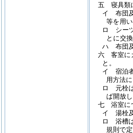
五
寝具類
イ
布団
等を用
ロ
シー
とに交
ハ
布団
六
客室に
と。
イ
宿泊
用方法
ロ
元栓
ば開放
七
浴室に
イ
湯栓
ロ
浴槽
規則で定