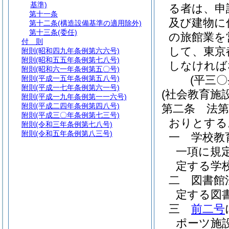
基準)
る者は、申
第十一条
及び建物に
第十二条
(構造設備基準の適用除外)
第十三条
(委任)
の旅館業を
付 則
して、東京
附則
(昭和四九年条例第六六号)
附則
(昭和五五年条例第七八号)
しなければ
附則
(昭和六一年条例第五〇号)
(平三
附則
(平成一五年条例第五八号)
附則
(平成一七年条例第六一号)
(社会教育施設
附則
(平成一九年条例第一一六号)
附則
(平成二四年条例第四八号)
第二条
法
附則
(平成三〇年条例第七三号)
おりとする
附則
(令和三年条例第七八号)
附則
(令和五年条例第八三号)
一
学校教
一項に規
定する学
二
図書館
定する図
三
前二号
ポーツ施