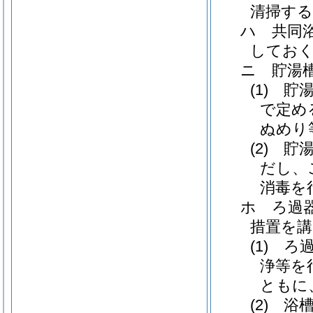
清掃す
ハ
共同
してお
ニ
貯湯
(1)
貯
で定め
ぬめり
(2)
貯
だし、
消毒を
ホ
ろ過
措置を
(1)
ろ
浄等を
ともに
(2)
浴