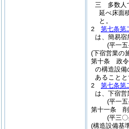
三
多数人
延べ床面
と。
2
第七条第
は、簡易宿
(平一
(下宿営業の
第十条
政
の構造設備
あることと
2
第七条第
は、下宿営
(平一
第十一条
削
(平三〇
(構造設備基