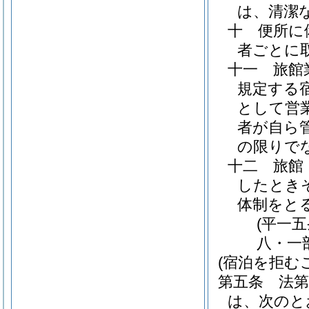
は、清潔
十
便所に
者ごとに
十一
旅館
規定する
として営
者が自ら
の限りで
十二
旅館
したとき
体制をと
(平一
八・一
(宿泊を拒む
第五条
法
は、次のと