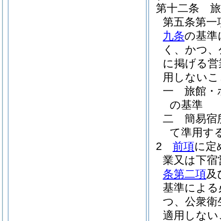
第十二条
旅
第五条第一
九条
の基準
く、かつ、
に掲げる営
用しないこ
一
旅館
の基準
二
簡易
て準用す
2
前項
に定
業又は下宿
条第二項
及
基準による
つ、公衆衛
適用しない