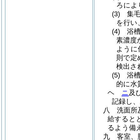
ろによ
(3)
集
を行い
(4)
浴
素濃度
ように
則で定
検出さ
(5)
浴
的に水
ヘ
ニ
及
記録し、
八
洗面所
給すると
るよう備
九
客室、