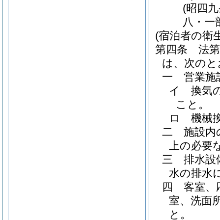
(昭四
八・一
(宿泊者の衛
第四条
法
は、次のと
一
営業施
イ
換気
こと。
ロ
機械
二
施設内
上の必要
三
排水設
水の排水
四
客室、
室、洗面
と。