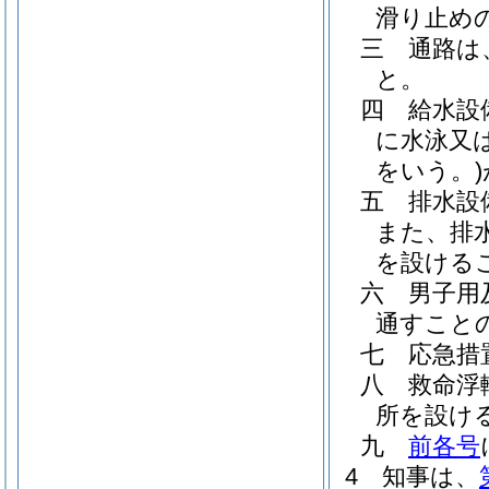
滑り止め
三
通路は
と。
四
給水設
に水泳又
をいう。)
五
排水設
また、排
を設ける
六
男子用
通すこと
七
応急措
八
救命浮
所を設け
九
前各号
4
知事は、