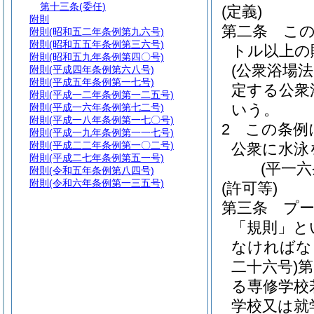
第十三条
(委任)
(定義)
附則
第二条
こ
附則
(昭和五二年条例第九六号)
附則
(昭和五五年条例第三六号)
トル以上の
附則
(昭和五九年条例第四〇号)
(公衆浴場法
附則
(平成四年条例第六八号)
附則
(平成五年条例第一七号)
定する公衆
附則
(平成一二年条例第一二五号)
いう。
附則
(平成一六年条例第七二号)
附則
(平成一八年条例第一七〇号)
2
この条例
附則
(平成一九年条例第一一七号)
附則
(平成二二年条例第一〇二号)
公衆に水泳
附則
(平成二七年条例第五一号)
(平一
附則
(令和五年条例第八四号)
附則
(令和六年条例第一三五号)
(許可等)
第三条
プ
「規則」と
なければな
二十六号)
第
る専修学校
学校又は就