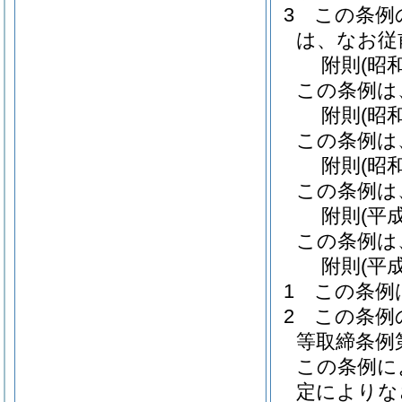
3
この条例
は、なお従
附
則
(昭
この条例は
附
則
(昭
この条例は
附
則
(昭
この条例は
附
則
(平
この条例は
附
則
(平
1
この条例
2
この条例
等取締条例
この条例に
定によりな