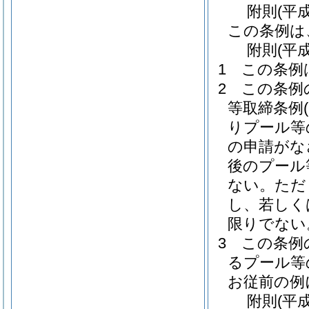
附
則
(平
この条例は
附
則
(平
1
この条例
2
この条例
等取締条例
りプール等
の申請がな
後のプール
ない。
ただ
し、若しく
限りでない
3
この条例
るプール等
お従前の例
附
則
(平