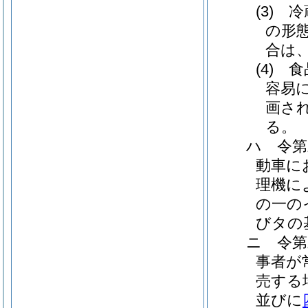
(3)
の形
合は
(4)
容易
画さ
る。
ハ 令第
動車に
理機に
の一の
びタの
ニ 令第
事者が
売する
並びに