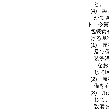
と。
(4)
がで
ト 令第
包装食
げる基
(1)
及び
装洗
なお
じて
(2)
備を
(3)
じて
設備