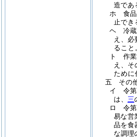
造であ
ホ 食品
止でき
ヘ 冷蔵
え、必
ること
ト 作業
え、そ
ために
五 その
イ 令第
は、
三
ロ 令第
易な営
品を食
な調理