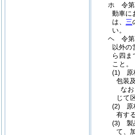
ホ 令第
動車に
は、
三
い。
ヘ 令第
以外の
ら四ま
こと。
(1)
包装
なお
じて
(2)
有す
(3)
て、