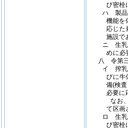
び密栓
ハ 製
機能を
応じた
施設で
ニ 生乳
めに必
八 令第
イ 搾乳
びに牛
備(検
必要に
なお
て区画
ロ 生乳
び密栓