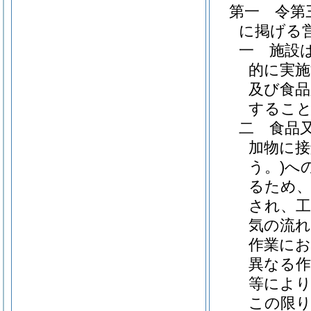
第一 令第
に掲げる
一 施設
的に実施
及び食品
するこ
二 食品
加物に接
う。)へ
るため、
され、工
気の流
作業にお
異なる作
等により
この限