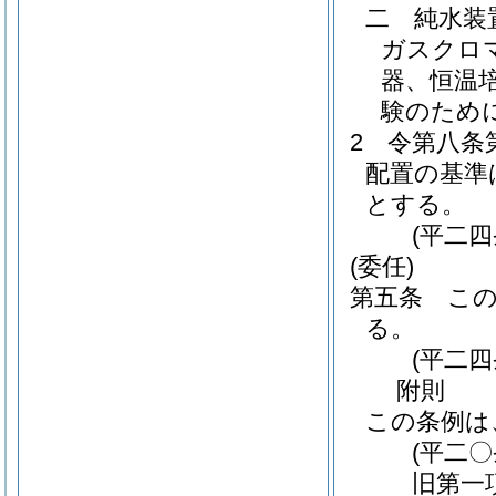
二
純水装
ガスクロ
器、恒温
験のため
2
令第八条
配置の基準
とする。
(平二
(委任)
第五条
こ
る。
(平二
附
則
この条例は
(平二
旧第一