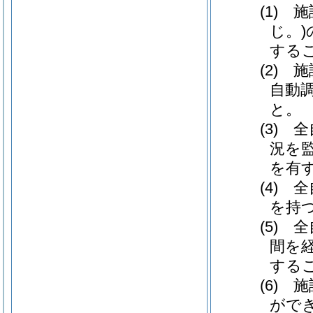
(1) 
じ。
する
(2)
自動
と。
(3)
況を
を有
(4)
を持
(5)
間を
する
(6)
がで