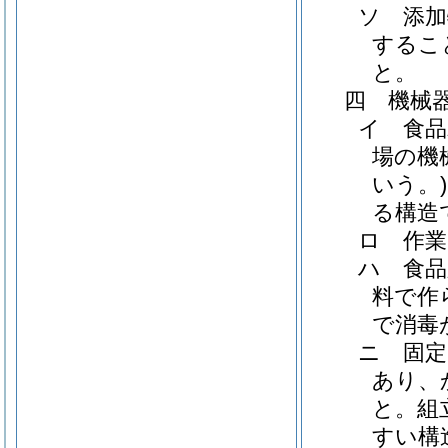
ソ 添
するこ
と。
四 機械
イ 食品
場の機
いう。
る構造
ロ 作業
ハ 食品
料で作
で消毒
ニ 固定
あり、
と。組
すい構