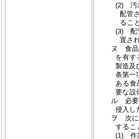
(2)
配管
るこ
(3)
置さ
ヌ 食品
を有す
製造及
条第一
ある食
要な設
ル 必要
侵入し
ヲ 次に
するこ
(1)