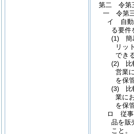
第二 令第
一 令第
イ 自
る要件
(1)
リッ
でき
(2)
営業
を保
(3)
業に
を保
ロ 従事
品を販
こと。