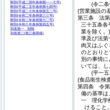
附則
(平成二四年条例第一一七号)
(令二条
附則
(平成二五年条例第七四号)
(営業施設の基
附則
(平成二七年条例第五二号)
附則
(令和二年条例第三三号)
第三条
法
附則
(令和二年条例第七〇号)
三十五条各
附則
(令和八年条例第四五号)
別表第一
削除
業を除く。
別表第二
(第三条関係)
準及び法第
肉又はふぐ
のとおりと
別の事情に
いては、し
(平一
(食品衛生検
第四条
令
備の基準は
一
理化学
けること