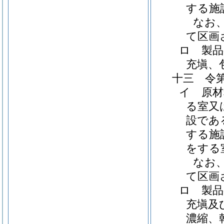
する施
なお
て区画
ロ 製品
充塡、
十三 令
イ 原材
る室又
設であ
する施
をする
なお
て区画
ロ 製品
充塡及
濃縮、