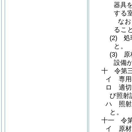
器具
する
なお
るこ
(2)
と。
(3)
設備
十 令第
イ 専用
ロ 適
び照射
ハ 照射
と。
十一 令
イ 原材