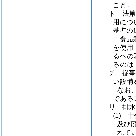
こと。
ト 法第
用につ
基準の
「食品
を使用
るヘの
るのは
チ 従事
い設備
なお
である
リ 排水
(1)
及び
れて