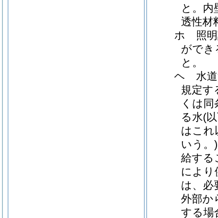
と。内
透性材
ホ 照明
ができ
と。
ヘ 水道
規定す
くは同
る水(
はこれ
いう。
給する
により
は、必
外部か
する場