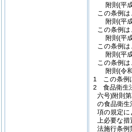
附
則
(平
この条例は
附
則
(平
この条例は
附
則
(平
この条例は
附
則
(平
この条例は
附
則
(令
1
この条例
2
食品衛生
六号)
附則第
の食品衛生
項の規定に
上必要な措
法施行条例