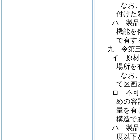
なお
付けた
ハ 製
機能を
で有す
九 令第
イ 原材
場所を
なお
て区画
ロ 不可
めの容
量を有
構造で
ハ 製品
度以下