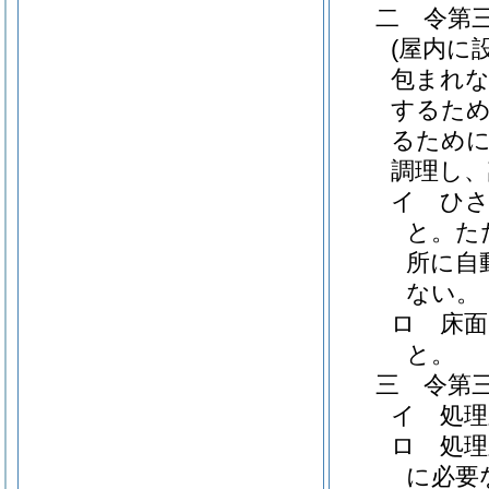
二 令第
(屋内に
包まれな
するため
るために
調理し、
イ ひ
と。た
所に自
ない。
ロ 床面
と。
三 令第
イ 処
ロ 処理
に必要