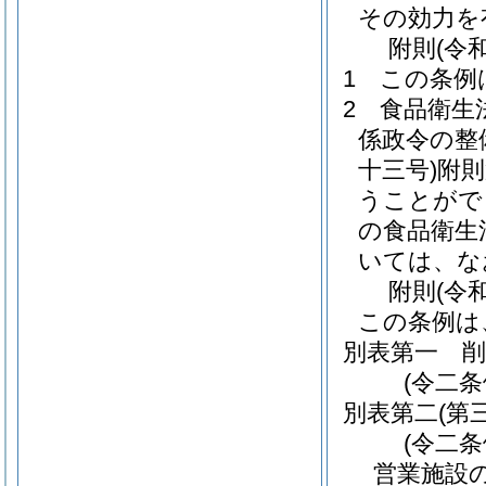
その効力を
附
則
(令
1
この条例
2
食品衛生
係政令の整
十三号)
附則
うことがで
の食品衛生
いては、な
附
則
(令
この条例は
別表第一
削
(令二条
別表第二
(第
(令二
営業施設