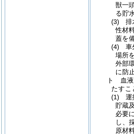
獣一
る貯
(3)
性材
蓋を
(4)
場所
外部
に防
ト 血
たすこ
(1)
貯蔵
必要
し、
原材