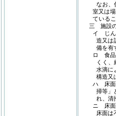
なお、
室又は場
ている
三 施設
イ じ
造又は
備を有
ロ 食品
くく、
水滴に
構造又
ハ 床面
掃等」
れ、清
ニ 床面
床面は