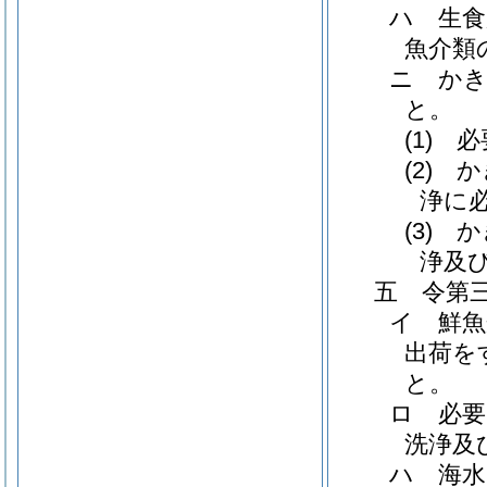
ハ 生食
魚介類
ニ か
と。
(1)
(2)
浄に
(3)
浄及
五 令第
イ 鮮魚
出荷を
と。
ロ 必要
洗浄及
ハ 海水