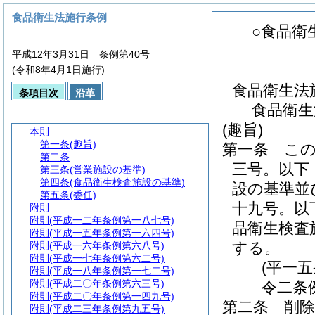
食品衛生法施行条例
○食品衛
平成12年3月31日 条例第40号
(令和8年4月1日施行)
食品衛生法
条項目次
沿革
食品衛生
(趣旨)
本則
第一条
(趣旨)
第一条
こ
第二条
三号。以下
第三条
(営業施設の基準)
第四条
(食品衛生検査施設の基準)
設の基準並
第五条
(委任)
十九号。以
附則
附則
(平成一二年条例第一八七号)
品衛生検査
附則
(平成一五年条例第一六四号)
する。
附則
(平成一六年条例第六八号)
附則
(平成一七年条例第六二号)
(平一
附則
(平成一八年条例第一七二号)
附則
(平成二〇年条例第六三号)
令二条
附則
(平成二〇年条例第一四九号)
第二条
削除
附則
(平成二三年条例第九五号)