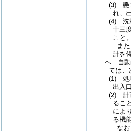
(3)
れ、
(4)
十三
こと
また
計を
ヘ 自
ては、
(1)
出入
(2)
るこ
によ
る機
なお