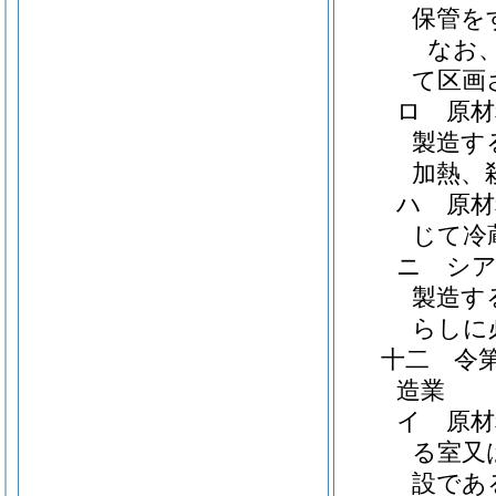
保管を
なお
て区画
ロ 原材
製造す
加熱、
ハ 原材
じて冷
ニ シ
製造す
らしに
十二 令
造業
イ 原材
る室又
設であ