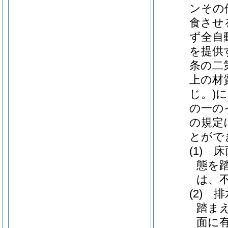
ンその
食させ
ず全自
を提供
条の二
上の材
じ。)
の一の
の規定
とがで
(1)
態を
は、
(2)
踏ま
面に