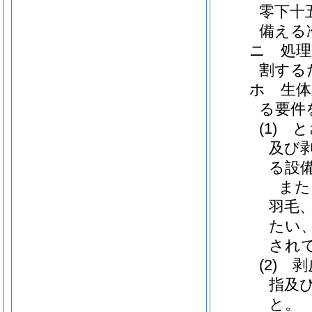
零下十
備える
ニ 処理
割する
ホ 生
る要件
(1)
及び
る設
また
羽毛
たい
され
(2)
指及
と。