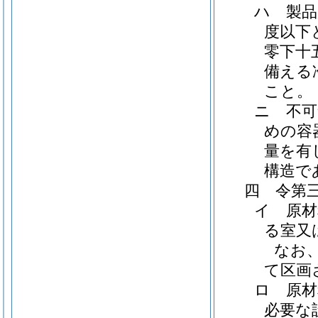
ハ 製品
度以下
零下十
備える
こと。
ニ 不可
めの容
量を有
構造で
四 令第
イ 原材
る室又
なお
て区画
ロ 原材
必要な