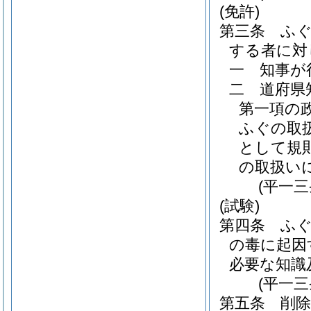
(免許)
第三条
ふ
する者に対
一
知事が
二
道府県
第一項の
ふぐの取
として規
の取扱い
(平一
(試験)
第四条
ふ
の毒に起因
必要な知識
(平一
第五条
削除