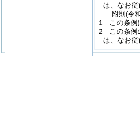
は、なお従
附
則
(令
1
この条例
2
この条例
は、なお従