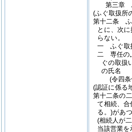
第三章
(ふぐ取扱所
第十二条
とに、次に
らない。
一
ふぐ取
二
専任の
ぐの取扱
の氏名
(令四
(認証に係る
第十二条の
て相続、合
る。)
があ
(相続人が
当該営業を