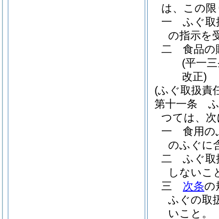
は、この限
一
ふぐ取
の指示を
二
食品の
(平一
改正)
(ふぐ取扱責
第十一条
つては、次
一
食用の
のふぐに
二
ふぐ取
しないこ
三
次条
の
ふぐの取
いこと。