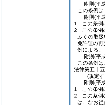
附
則
(平
この条例は
附
則
(平
1
この条例
2
この条例
ふぐの取扱
免許証の再
例による。
附
則
(平
この条例は
法律第五十五
(規定
附
則
(平
1
この条例
2
この条例
は、なお従