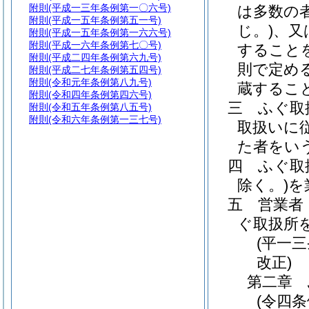
附則
(平成一三年条例第一〇六号)
は多数の
附則
(平成一五年条例第五一号)
じ。)
、又
附則
(平成一五年条例第一六六号)
附則
(平成一六年条例第七〇号)
すること
附則
(平成二四年条例第六九号)
則で定め
附則
(平成二七年条例第五四号)
附則
(令和元年条例第八九号)
蔵するこ
附則
(令和四年条例第四六号)
三
ふぐ取
附則
(令和五年条例第八五号)
附則
(令和六年条例第一三七号)
取扱いに
た者をい
四
ふぐ取
除く。)
を
五
営業
ぐ取扱所
(平一
改正)
第二章
(令四