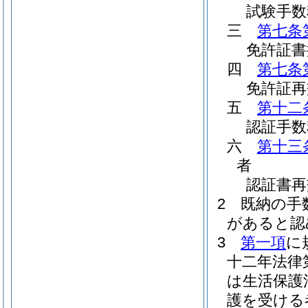
試験手数
三
第七条
免許証書
四
第七条
免許証再
五
第十二
認証手数
六
第十三
者
認証書再
2
既納の手
があると認
3
第一項
に
十二年法律
は生活保護
護を受ける