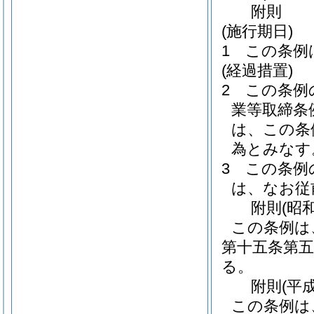
附
則
(施行期日)
1
この条例
(経過措置)
2
この条例
業等取締条
は、この条
為とみなす
3
この条例
は、なお従
附
則
(昭
この条例は
第十五条第
る。
附
則
(平
この条例は