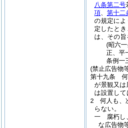
八条第二号
項
、
第十二
の規定によ
定したとき
は、その旨
(昭六
正、平
条例一
(禁止広告物等
第十九条
が景観又は
は設置して
2
何人も、
らない。
一
腐朽し
な広告物