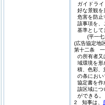
ガイドライ
好な景観を
危害を防止
該事項を、
基準として
(平一
(広告協定地区
第十二条
の所有者又
域環境を形
積、色彩、
の条におい
協定書を作
該区域につ
ができる。
2
知事は、