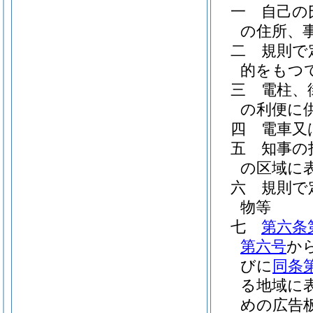
一
自己の
の住所、
二
規則で
的をもつ
三
電柱、
の利便に
四
電車又
五
知事の
の区域に
六
規則で
物等
七
第六条
第六号
か
びに
同条
る地域に
めの広告