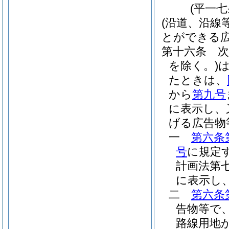
(平一
(沿道、沿線
とができる広
第十六条
を除く。)
たときは、
から
第九号
に表示し、
げる広告物
一
第六条
号
に規定
計画法第
に表示し
二
第六条
告物等で
路線用地