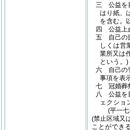
三
公益を
はり紙、
を含む。以
四
公益上
五
自己の
しくは営
業所又は
という。)
六
自己の
事項を表
七
冠婚葬
八
公益を
ェクショ
(平一
(禁止区域又
ことができる