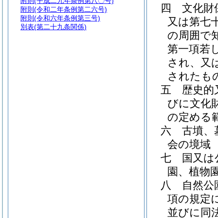
附則
(平成二九年条例第八〇号)
四
文化財
附則
(令和二年条例第二六号)
附則
(令和六年条例第三号)
又は第七
別表
(第二十九条関係)
の周囲で
第一項若
され、又
されたも
五
歴史的
びに文化
の定める
六
古墳、
会の境域
七
国又は
園、植物
八
自然公
項の規定
並びに同