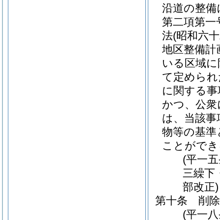
沿道の整備
第二項第一
法
(昭和六
地区整備計
いる区域に
て定められ
に関する事
かつ、公衆
は、当該事
物等の基準
ことができ
(平一
三繰下
部改正)
第十条
削除
(平一