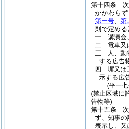
第十四条
かかわらず
第一号
、
第
則で定める
一
講演会
二
電車又
三
人、動
する広告
四
塀又は
示する広
(平一
(禁止区域に
告物等)
第十五条
ず、知事の
表示し、又