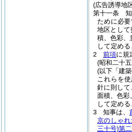
(広告誘導地
第十一条
ために必要
地区として
積、色彩、
して定める
2
前項
に規
(昭和二十
(以下「建
これらを使
針に則して
面積、色彩
して定める
3
知事は、
京のしゃれ
三十号)
第二