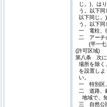
じ。)
、は
う。以下同
以下同じ。)
う。以下同
一
電柱、
二
アーチ
(平一
(許可区域)
第八条
次
場所を除く
を設置しよ
い。
一
特別区
二
道路、
地域で、
三
自然公