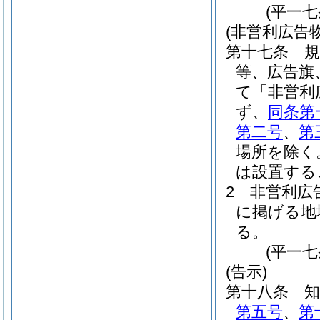
(平一
(非営利広告
第十七条
等、広告旗
て「非営利
ず、
同条第
第二号
、
第
場所を除く
は設置する
2
非営利広
に掲げる地
る。
(平一
(告示)
第十八条
第五号
、
第