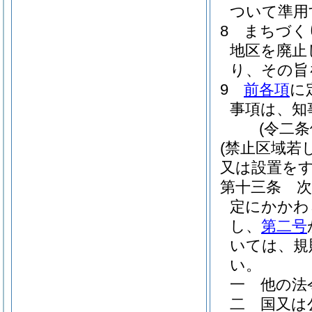
ついて準用
8
まちづく
地区を廃止
り、その旨
9
前各項
に
事項は、知
(令二
(禁止区域若
又は設置をす
第十三条
定にかかわ
し、
第二号
いては、規
い。
一
他の法
二
国又は