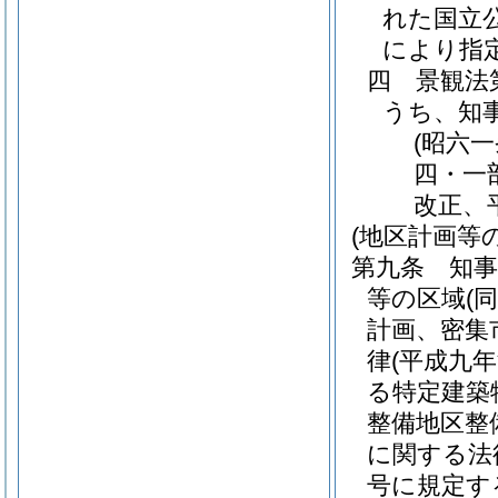
れた国立
により指
四
景観法
うち、知
(昭六
四・一
改正、
(地区計画等
第九条
知
等の区域
(
計画、密集
律
(平成九
る特定建築
整備地区整
に関する法
号に規定す