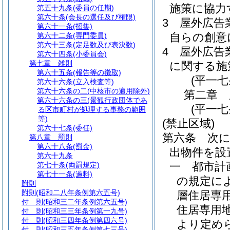
施策に協力
第五十九条
(委員の任期)
第六十条
(会長の選任及び権限)
3
屋外広告
第六十一条
(招集)
自らの創意
第六十二条
(専門委員)
第六十三条
(定足数及び表決数)
4
屋外広告
第六十四条
(小委員会)
第七章
雑則
に関する施
第六十五条
(報告等の徴取)
(平一
第六十六条
(立入検査等)
第六十六条の二
(中核市の適用除外)
第二章
第六十六条の三
(景観行政団体であ
(平一
る区市町村が処理する事務の範囲
等)
(禁止区域)
第六十七条
(委任)
第六条
次
第八章
罰則
第六十八条
(罰金)
出物件を設
第六十九条
一
都市計
第七十条
(両罰規定)
第七十一条
(過料)
の規定に
附則
附則
(昭和二八年条例第六五号)
層住居専
付 則
(昭和三二年条例第六五号)
住居専用
付 則
(昭和三三年条例第一九号)
付 則
(昭和三四年条例第四六号)
より定め
付 則
(昭和三五年条例第七三号)