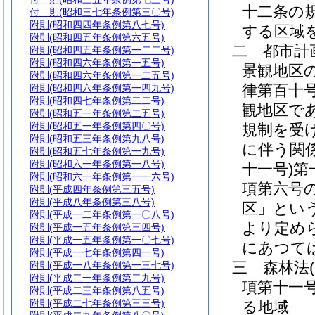
十二条の
付 則
(昭和三七年条例第三〇号)
附則
(昭和四四年条例第八七号)
する区域
附則
(昭和四五年条例第六五号)
二
都市計
附則
(昭和四五年条例第一二二号)
附則
(昭和四六年条例第一五号)
景観地区
附則
(昭和四六年条例第一二五号)
律第百十号
附則
(昭和四六年条例第一四九号)
附則
(昭和四七年条例第二二号)
観地区で
附則
(昭和五一年条例第二五号)
附則
(昭和五一年条例第四〇号)
規制を受
附則
(昭和五三年条例第九八号)
に伴う関
附則
(昭和五七年条例第一九号)
附則
(昭和六一年条例第一八号)
十一号)
第
附則
(昭和六一年条例第一一六号)
項第六号
附則
(平成四年条例第三五号)
附則
(平成八年条例第三八号)
区」という
附則
(平成一二年条例第一〇八号)
より定め
附則
(平成一五年条例第三四号)
附則
(平成一五年条例第一〇七号)
にあつて
附則
(平成一七年条例第四一号)
三
森林法
附則
(平成一八年条例第一三七号)
附則
(平成二一年条例第二九号)
項第十一
附則
(平成二三年条例第八五号)
附則
(平成二七年条例第三三号)
る地域