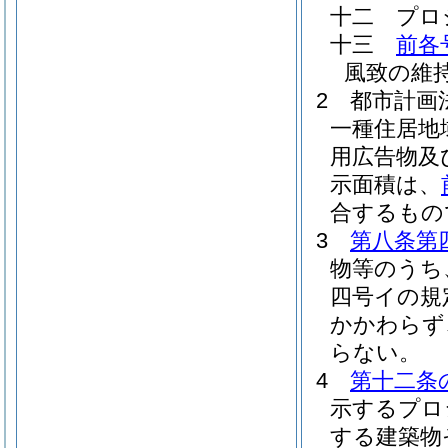
十二
プロ
十三
前各
風致の維
2
都市計画
一種住居地
用広告物及
示面積は、
合するもの
3
第八条第
物等のうち
四号イの規
かかわらず
らない。
4
第十二条
示するプロ
する建築物