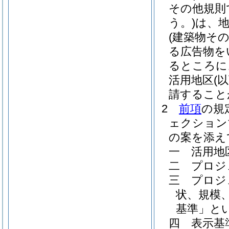
その他規則
う。)
は、
(建築物そ
る広告物を
るところに
活用地区
(
請すること
2
前項
の規
ェクション
の案を添え
一
活用地
二
プロジ
三
プロジ
状、規模
基準」とい
四
表示基