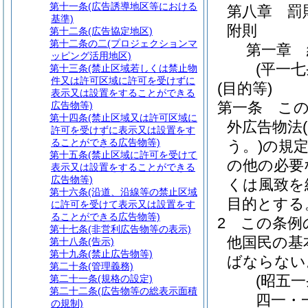
第十一条
(広告誘導地区等における
第八章
罰
基準)
附則
第十二条
(広告協定地区)
第十二条の二
(プロジェクションマ
第一章
ッピング活用地区)
(平一
第十三条
(禁止区域若しくは禁止物
件又は許可区域に許可を受けずに
(目的等)
表示又は設置をすることができる
第一条
こ
広告物等)
第十四条
(禁止区域又は許可区域に
外広告物法
許可を受けずに表示又は設置をす
ることができる広告物等)
う。)
の規
第十五条
(禁止区域に許可を受けて
の他の必要
表示又は設置をすることができる
広告物等)
くは風致を
第十六条
(沿道、沿線等の禁止区域
目的とする
に許可を受けて表示又は設置をす
ることができる広告物等)
2
この条例
第十七条
(非営利広告物等の表示)
他国民の基
第十八条
(告示)
第十九条
(禁止広告物等)
ばならない
第二十条
(管理義務)
(昭五
第二十一条
(規格の設定)
第二十二条
(広告物等の総表示面積
四一・
の規制)