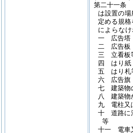
第二十一条
は設置の場
定める規格
によらなけ
一
広告塔
二
広告板
三
立看板
四
はり紙
五
はり札
六
広告旗
七
建築物
八
建築物
九
電柱又
十
道路に
等
十一
電車