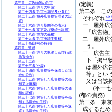
第三章
広告物等の許可
(定義)
第二十三条
(許可の申請)
第二条
こ
第二十四条
(許可の期間及び条件)
第二十五条
(屋外広告物管理者の設
それぞれ
当
置)
一
屋外広
第二十六条
(許可期間等の表示)
第二十七条
(変更及び継続の許可)
「広告物」
第二十八条
(除却の義務)
二
屋外広
第二十九条
(許可申請手数料)
第三十条
(許可の特例)
う。
第四章
監督
三
広告主
第三十一条
(許可の取消し及び行政
措置命令)
下「掲出
第三十二条
第三十三条
(公表)
は屋外広
第三十四条
(広告物等を保管した場
等」という
合の公告)
第三十五条
(保管した広告物等の売
又は当該
却又は廃棄)
(平一
第三十六条
(保管した広告物等の価
額の評価)
(都の責務)
第三十七条
(保管した広告物等を売
第三条
東京
却する場合の手続)
第三十八条
(保管した広告物等を返
成するため
還する場合の手続)