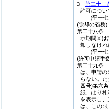
3
第二十三
許可につい
(平一
(除却の義務)
第二十八条
示期間又は
却しなけれ
(平一
(許可申請手数
第二十九条
は、申請の
らない。
た
四号)
第六
紙、はり札
を表示し、
は、この限