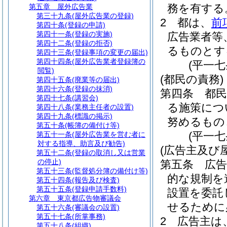
務を有する
第五章
屋外広告業
第三十九条
(屋外広告業の登録)
2
都は、
前
第四十条
(登録の申請)
第四十一条
(登録の実施)
広告業者等
第四十二条
(登録の拒否)
るものとす
第四十三条
(登録事項の変更の届出)
第四十四条
(屋外広告業者登録簿の
(平一
閲覧)
(都民の責務)
第四十五条
(廃業等の届出)
第四十六条
(登録の抹消)
第四条
都
第四十七条
(講習会)
る施策につ
第四十八条
(業務主任者の設置)
第四十九条
(標識の掲示)
努めるもの
第五十条
(帳簿の備付け等)
(平一
第五十一条
(屋外広告業を営む者に
対する指導、助言及び勧告)
(広告主及び
第五十二条
(登録の取消し又は営業
の停止)
第五条
広
第五十三条
(監督処分簿の備付け等)
的な規制を
第五十四条
(報告及び検査)
第五十五条
(登録申請手数料)
設置を委託
第六章
東京都広告物審議会
せるために
第五十六条
(審議会の設置)
第五十七条
(所掌事務)
2
広告主は
第五十八条
(組織)