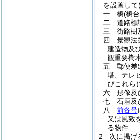
を設置して
一
橋
(橋
二
道路標
三
街路樹
四
景観法
建造物及
観重要樹
五
郵便差
塔、テレ
びこれら
六
形像及
七
石垣及
八
前各号
又は風致
る物件
2
次に掲げ