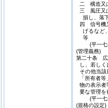
二
構造又
三
風圧又
損し、落
四
信号機
げるなど
等
(平一
(管理義務)
第二十条
し、若しく
その他当該
「所有者等
物の表示者
要な管理を
(平一
(規格の設定)