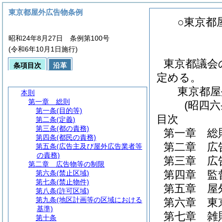
東京都屋外広告物条例
○東京都
昭和24年8月27日 条例第100号
(令和6年10月1日施行)
東京都議会
条項目次
沿革
定める。
東京都屋
本則
第一章
総則
(昭四
第一条
(目的等)
目次
第二条
(定義)
第三条
(都の責務)
第一章
総
第四条
(都民の責務)
第二章
広
第五条
(広告主及び屋外広告業者等
の責務)
第三章
広
第二章
広告物等の制限
第四章
監
第六条
(禁止区域)
第七条
(禁止物件)
第五章
屋
第八条
(許可区域)
第九条
(地区計画等の区域における
第六章
東
基準)
第七章
雑
第十条