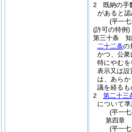
2
既納の手
があると認
(平一
(許可の特例)
第三十条
二十二条
の
かつ、公衆
特にやむを
表示又は設
は、あらか
議を経るも
2
第二十三
について準
(平一
第四章
(平一