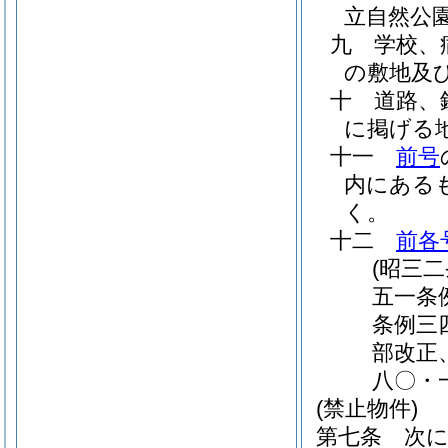
立自然公
九
学校、
の敷地及
十
道路、
に掲げる
十一
前号
内にある
く。
十二
前各
(昭三
五一条
条例三
部改正
八〇・
(禁止物件)
第七条
次