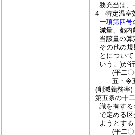
務充当は、
4
特定温室
一項第四号
減量、都内
当該量の算
その他の規
とについて
いう。)
が
(平二
五・令
(削減義務率)
第五条の十
識を有する
で定める区
ようとする
(平二