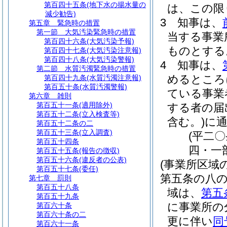
第百四十五条
(地下水の揚水量の
は、この限
減少勧告)
3
知事は、
第五章
緊急時の措置
第一節
大気汚染緊急時の措置
当する事業
第百四十六条
(大気汚染予報)
ものとする
第百四十七条
(大気汚染注意報)
第百四十八条
(大気汚染警報)
4
知事は、
第二節
水質汚濁緊急時の措置
めるところ
第百四十九条
(水質汚濁注意報)
第百五十条
(水質汚濁警報)
ている事業
第六章
雑則
第百五十一条
(適用除外)
する者の届
第百五十二条
(立入検査等)
含む。)
に
第百五十二条の二
第百五十三条
(立入調査)
(平二
第百五十四条
四・一
第百五十五条
(報告の徴収)
第百五十六条
(違反者の公表)
(事業所区域
第百五十七条
(委任)
第五条の八
第七章
罰則
第百五十八条
域は、
第五
第百五十九条
に事業所の
第百六十条
第百六十条の二
更に伴い
同
第百六十一条