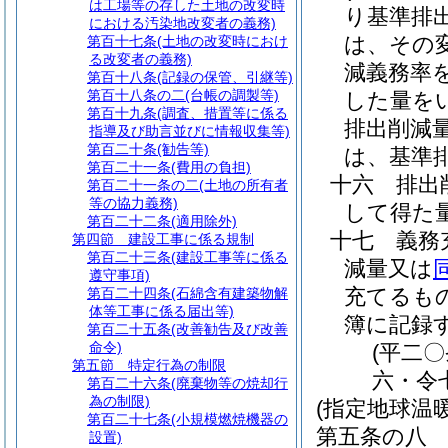
は工場等の存した土地の改変時
り基準排
における汚染地改変者の義務)
は、その
第百十七条
(土地の改変時におけ
る改変者の義務)
減義務率
第百十八条
(記録の保管、引継等)
第百十八条の二
(台帳の調製等)
した量を
第百十九条
(調査、措置等に係る
排出削減
指導及び助言並びに情報収集等)
第百二十条
(勧告等)
は、基準
第百二十一条
(費用の負担)
十六
排出
第百二十一条の二
(土地の所有者
等の協力義務)
して得た
第百二十二条
(適用除外)
十七
義
第四節
建設工事に係る規制
第百二十三条
(建設工事等に係る
減量又は
遵守事項)
充てるも
第百二十四条
(石綿含有建築物解
体等工事に係る届出等)
簿に記録
第百二十五条
(改善勧告及び改善
命令)
(平二
第五節
特定行為の制限
六・令
第百二十六条
(廃棄物等の焼却行
為の制限)
(指定地球温
第百二十七条
(小規模燃焼機器の
第五条の八
設置)