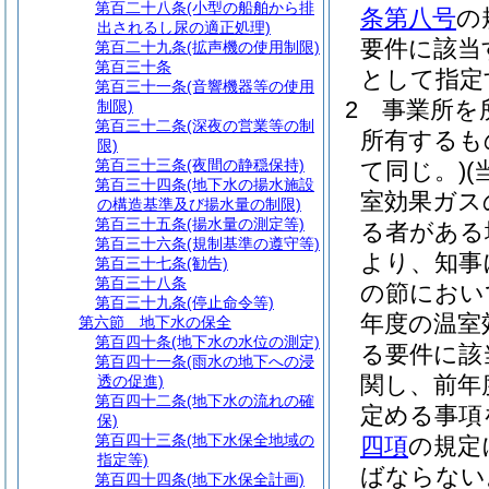
第百二十八条
(小型の船舶から排
条第八号
の
出されるし尿の適正処理)
要件に該当
第百二十九条
(拡声機の使用制限)
第百三十条
として指定
第百三十一条
(音響機器等の使用
2
事業所を
制限)
第百三十二条
(深夜の営業等の制
所有するも
限)
第百三十三条
(夜間の静穏保持)
て同じ。)
第百三十四条
(地下水の揚水施設
室効果ガス
の構造基準及び揚水量の制限)
第百三十五条
(揚水量の測定等)
る者がある
第百三十六条
(規制基準の遵守等)
より、知事
第百三十七条
(勧告)
第百三十八条
の節におい
第百三十九条
(停止命令等)
年度の温室
第六節
地下水の保全
第百四十条
(地下水の水位の測定)
る要件に該
第百四十一条
(雨水の地下への浸
関し、前年
透の促進)
第百四十二条
(地下水の流れの確
定める事項
保)
第百四十三条
(地下水保全地域の
四項
の規定
指定等)
ばならない
第百四十四条
(地下水保全計画)