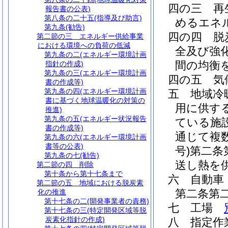
四の三
再
報告書の公表)
第八条の二十五
(指導及び助言)
めるエネ
第九条
(勧告)
四の四
脱
第二節の三
エネルギー供給事業
における環境への負荷の低減
全及び強
第九条の二
(エネルギー環境計画
間の均衡
指針の作成)
第九条の三
(エネルギー環境計画
四の五
気
書の作成等)
第九条の四
(エネルギー環境計画
五
地域冷
書に基づく地球温暖化の対策の
用に供す
推進)
第九条の五
(エネルギー状況報告
ている施
書の作成等)
通じて複
第九条の六
(エネルギー環境計画
書等の公表)
号)
第二条
第九条の七
(勧告)
送し熱を
第二節の四
削除
第十条から第十七条まで
六
自動車
第二節の五
地域における脱炭素
第二条第
化の推進
第十七条の二
(開発事業者の責務)
七
工場
第十七条の三
(特定開発区域等脱
炭素化指針の作成)
八
指定