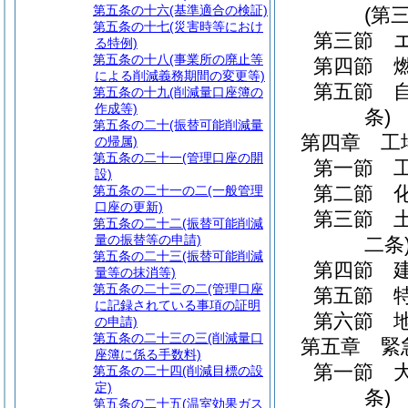
第五条の十六
(基準適合の検証)
(第
第五条の十七
(災害時等におけ
第三節
る特例)
第五条の十八
(事業所の廃止等
第四節
による削減義務期間の変更等)
第五節
第五条の十九
(削減量口座簿の
作成等)
条)
第五条の二十
(振替可能削減量
第四章
工
の帰属)
第五条の二十一
(管理口座の開
第一節
設)
第二節
第五条の二十一の二
(一般管理
口座の更新)
第三節
第五条の二十二
(振替可能削減
量の振替等の申請)
二条
第五条の二十三
(振替可能削減
第四節
量等の抹消等)
第五条の二十三の二
(管理口座
第五節
に記録されている事項の証明
第六節
の申請)
第五条の二十三の三
(削減量口
第五章
緊
座簿に係る手数料)
第一節
第五条の二十四
(削減目標の設
定)
条)
第五条の二十五
(温室効果ガス