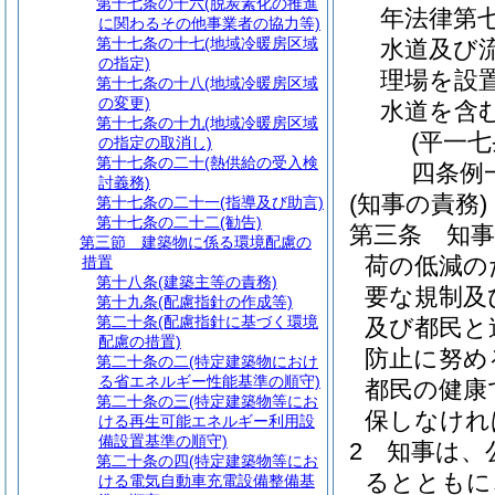
第十七条の十六
(脱炭素化の推進
年法律第七
に関わるその他事業者の協力等)
第十七条の十七
(地域冷暖房区域
水道及び
の指定)
理場を設
第十七条の十八
(地域冷暖房区域
の変更)
水道を含む
第十七条の十九
(地域冷暖房区域
(平一
の指定の取消し)
第十七条の二十
(熱供給の受入検
四条例
討義務)
(知事の責務)
第十七条の二十一
(指導及び助言)
第十七条の二十二
(勧告)
第三条
知
第三節
建築物に係る環境配慮の
荷の低減の
措置
第十八条
(建築主等の責務)
要な規制及
第十九条
(配慮指針の作成等)
第二十条
(配慮指針に基づく環境
及び都民と
配慮の措置)
防止に努め
第二十条の二
(特定建築物におけ
る省エネルギー性能基準の順守)
都民の健康
第二十条の三
(特定建築物等にお
保しなけれ
ける再生可能エネルギー利用設
備設置基準の順守)
2
知事は、
第二十条の四
(特定建築物等にお
るとともに
ける電気自動車充電設備整備基