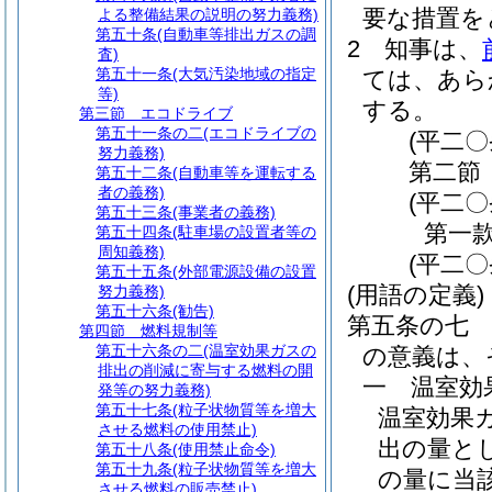
要な措置を
よる整備結果の説明の努力義務)
第五十条
(自動車等排出ガスの調
2
知事は、
査)
第五十一条
(大気汚染地域の指定
ては、あら
等)
する。
第三節
エコドライブ
第五十一条の二
(エコドライブの
(平二
努力義務)
第二節
第五十二条
(自動車等を運転する
者の義務)
(平二
第五十三条
(事業者の義務)
第一
第五十四条
(駐車場の設置者等の
周知義務)
(平二
第五十五条
(外部電源設備の設置
(用語の定義)
努力義務)
第五十六条
(勧告)
第五条の七
第四節
燃料規制等
第五十六条の二
(温室効果ガスの
の意義は、
排出の削減に寄与する燃料の開
一
温室効
発等の努力義務)
第五十七条
(粒子状物質等を増大
温室効果
させる燃料の使用禁止)
出の量と
第五十八条
(使用禁止命令)
第五十九条
(粒子状物質等を増大
の量に当
させる燃料の販売禁止)