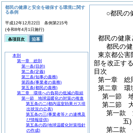
都民の健康と安全を確保する環境に関す
る条例
○都民の
平成12年12月22日 条例第215号
(令和8年4月1日施行)
都民の健康
条項目次
沿革
都民の健
東京都公害
本則
第一章
総則
部を改正す
第一条
(目的)
目次
第二条
(定義)
第三条
(知事の責務)
第一章
総
第四条
(事業者の責務)
第二章
環
第五条
(都民の責務)
第二章
環境への負荷の低減の取組
第一節
第一節
地球温暖化の対策の推進
第二節
第五条の二
(都内温室効果ガス排
出状況の公表)
第一款
第五条の三
(事業者等との連携及
び情報提供)
五)
第五条の四
(地球温暖化対策指針
第二款
の作成)