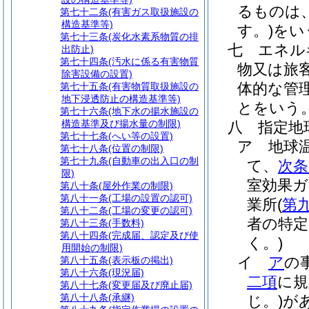
るものは
第七十二条
(有害ガス取扱施設の
構造基準等)
す。)
をい
第七十三条
(炭化水素系物質の排
七
エネル
出防止)
第七十四条
(汚水に係る有害物質
物又は旅
除害設備の設置)
体的な管
第七十五条
(有害物質取扱施設の
地下浸透防止の構造基準等)
とをいう
第七十六条
(地下水の揚水施設の
構造基準及び揚水量の制限)
八
指定地
第七十七条
(へい等の設置)
ア
地球
第七十八条
(位置の制限)
第七十九条
(自動車の出入口の制
て、
次条
限)
室効果ガ
第八十条
(屋外作業の制限)
第八十一条
(工場の設置の認可)
業所
(
第
第八十二条
(工場の変更の認可)
者の特定
第八十三条
(手数料)
第八十四条
(完成届、認定及び使
く。)
用開始の制限)
イ
ア
の
第八十五条
(表示板の掲出)
第八十六条
(現況届)
二項
に規
第八十七条
(変更届及び廃止届)
第八十八条
(承継)
じ。)
が