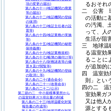
るおそれ
項の変更の届出)
第八条の十一
(検証機関の廃業
二
公害 
等の届出)
の活動に
第八条の十二
(検証機関の登録
の抹消)
の汚濁、
第八条の十三
(検証主任者の設
置等)
って、人
第八条の十四
(検証業務の実施
生活が阻
等)
第八条の十五
(検証機関の秘密
三
地球温
保持義務)
る温室効
第八条の十六
(検証業務規程)
第八条の十七
(帳簿の備付け等)
ることに
第八条の十八
(財務諸表等の備
が追加的
置き及び閲覧等)
第八条の十九
(検証機関の登録
四
温室効
の取消し等)
則」という
第八条の二十
(適合命令)
第八条の二十一
(改善命令)
四の二
温
第八条の二十二
(公示)
第二節の二
中小規模事業所から
室効果ガ
の温室効果ガス排出量の削減
又は他人
第八条の二十三
(地球温暖化対策
報告書の作成等)
源とする
第八条の二十四
(地球温暖化対策