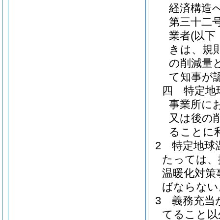
経済構造
第三十二号
業者
(以
きは、規
の削減量
て知事が
四
特定地
事業所に
又は後の
ることに
2
特定地球
たっては、
温暖化対策
ばならない
3
義務充当
てること以