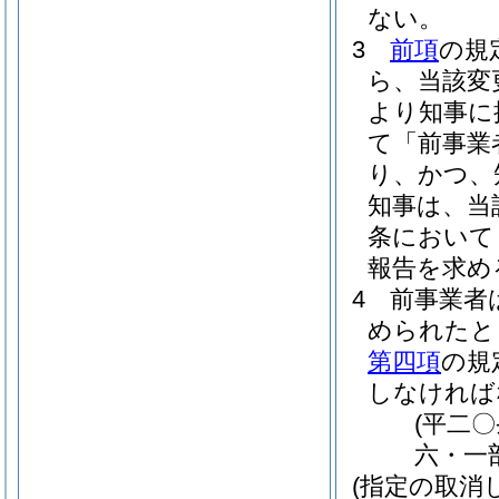
ない。
3
前項
の規
ら、当該変
より知事に
て「前事業
り、かつ、
知事は、当
条において
報告を求め
4
前事業者
められたと
第四項
の規
しなければ
(平二
六・一
(指定の取消し