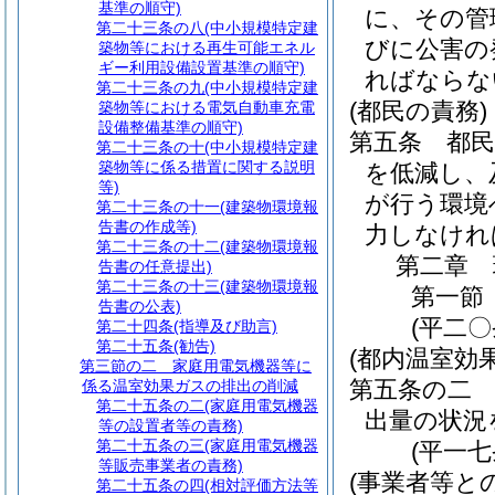
基準の順守)
に、その管
第二十三条の八
(中小規模特定建
びに公害の
築物等における再生可能エネル
ギー利用設備設置基準の順守)
ればならな
第二十三条の九
(中小規模特定建
(都民の責務)
築物等における電気自動車充電
設備整備基準の順守)
第五条
都
第二十三条の十
(中小規模特定建
築物等に係る措置に関する説明
を低減し、
等)
が行う環境
第二十三条の十一
(建築物環境報
告書の作成等)
力しなけれ
第二十三条の十二
(建築物環境報
第二章
告書の任意提出)
第二十三条の十三
(建築物環境報
第一節
告書の公表)
(平二
第二十四条
(指導及び助言)
第二十五条
(勧告)
(都内温室効
第三節の二
家庭用電気機器等に
第五条の二
係る温室効果ガスの排出の削減
第二十五条の二
(家庭用電気機器
出量の状況
等の設置者等の責務)
第二十五条の三
(家庭用電気機器
(平一
等販売事業者の責務)
(事業者等と
第二十五条の四
(相対評価方法等