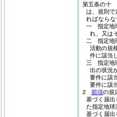
第五条の十
は、規則で
ればならな
一
指定地
れ、又は
二
指定地
活動の規
件に該当
三
指定地
出の状況
要件に該
要件に該
2
前項
の規
基づく届出
た指定地球
基づく届出