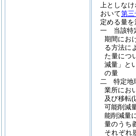
上としなけ
おいて
第三
定める量を
一
当該特
期間にお
る方法に
た量につ
減量」とい
の量
二
特定地
業所にお
及び移転
可能削減
能削減量
量のうち
それぞれ