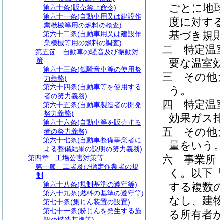
ごとに地
第六十条
(販売禁止命令)
第六十一条
(自動車用又は建設作
度に対す
業機械等用の燃料の検査)
基づき規
第六十二条
(自動車用又は建設作
業機械等用の燃料の調査)
二
特定温
第五節
自動車の騒音及び振動対
策
要な温室
第六十三条
(低騒音車等の使用努
三
その他
力義務)
第六十四条
(自動車等を使用する
う。
者の努力義務)
四
特定温
第六十五条
(自動車製造者の開発
努力義務)
効果ガス
第六十六条
(自動車等を販売する
五
その他
者の努力義務)
第六十七条
(自動車整備事業者に
量をいう
よる整備結果の説明の努力義務)
六
事業所
第四章
工場公害対策等
第一節
工場及び指定作業場の規
く。以下
制
第六十八条
(規制基準の遵守等)
する複数
第六十九条
(燃料の基準の遵守等)
なし、建
第七十条
(集じん装置の設置)
第七十一条
(粉じんを発生する施
る所有者
設の構造基準等)