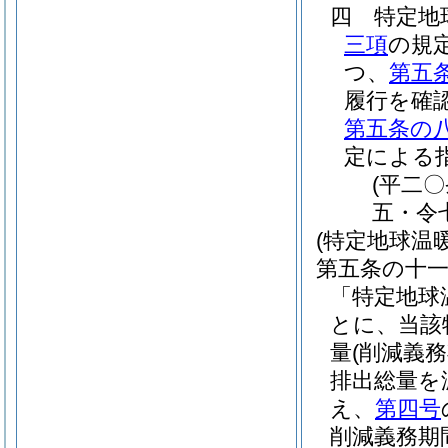
四
特定地
三項
の規
つ、
第五
履行を確
第五条の
定による
(平二
五・令
(特定地球温
第五条の十
「特定地球
とに、当該
量
(削減義
排出総量を
え、
第四号
削減義務期