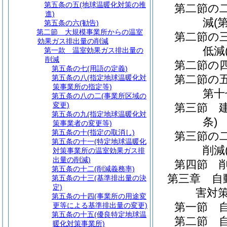
第五条の五
(地球温暖化対策の推
第二節の
進)
減
(
第五条の六
(勧告)
第二節
大規模事業所からの温室
第二節の
効果ガス排出量の削減
低減
第一款
温室効果ガス排出量の
削減
第二節の
第五条の七
(用語の定義)
第二節の
第五条の八
(指定地球温暖化対
策事業所の指定等)
第十
第五条の八の二
(事業所区域の
変更)
第三節
第五条の九
(指定地球温暖化対
条)
策事業者の変更等)
第五条の十
(指定の取消し)
第三節の
第五条の十一
(特定地球温暖化
削減
対策事業所の温室効果ガス排
出量の削減)
第四節
第五条の十二
(削減義務率)
第三章
自
第五条の十三
(基準排出量の決
定)
害対
第五条の十四
(事業所の用途変
第一節
更等による基準排出量の変更)
第五条の十五
(優良特定地球温
第二節
暖化対策事業所)