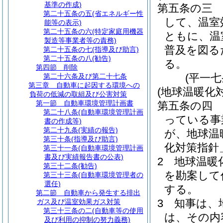
基準の作成)
第五条の三
第二十五条の五
(省エネルギー性
して、温室
能等の表示)
第二十五条の六
(特定家庭用機器
ともに、温
製造等事業者等の責務)
普及を図る
第二十五条の七
(指導及び助言)
第二十五条の八
(勧告)
る。
第四節
削除
(平一
第二十六条及び第二十七条
第三章
自動車に起因する環境への
(地球温暖化
負荷の低減の取組及び公害対策
第一節
自動車環境管理計画書
第五条の四
第二十八条
(自動車環境管理計画
っている事
書の作成等)
第二十九条
(実績の報告)
が、地球温
第三十条
(指導及び助言)
化対策指針
第三十一条
(自動車環境管理計画
書及び実績報告書の公表)
2
地球温暖
第三十二条
(勧告)
を勘案して
第三十三条
(自動車環境管理者の
選任)
する。
第二節
自動車から発生する排出
3
知事は、
ガス及び温室効果ガス対策
第三十三条の二
(自動車等の使用
は、その内
及び利用の抑制の努力義務)