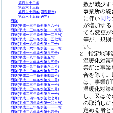
第百六十二条
数が減少す
第百六十三条
事業所の統
第百六十四条
(両罰規定)
第百六十五条
(過料)
に伴い
同号
附則
が増加する
附則
(平成一三年条例第八六号)
附則
(平成一三年条例第一一八号)
ても変更が
附則
(平成一五年条例第一二八号)
等が、規則
附則
(平成一五年条例第一五七号)
附則
(平成一六年条例第六二号)
い。
附則
(平成一六年条例第一三一号)
2
指定地球
附則
(平成一七年条例第八五号)
附則
(平成一八年条例第五号)
温暖化対策
附則
(平成一九年条例第六五号)
附則
(平成一九年条例第八五号)
業所に事業
附則
(平成二〇年条例第九三号)
合を除く。
附則
(平成二一年条例第四四号)
附則
(平成二二年条例第八二号)
は、事業所
附則
(平成二三年条例第五一号)
温暖化対策
附則
(平成二三年条例第五九号)
附則
(平成二三年条例第八一号)
し、又はそ
附則
(平成二四年条例第七七号)
の取消しに
附則
(平成二四年条例第一〇六号)
附則
(平成二五年条例第一一一号)
定める者と
附則
(平成二六年条例第七四号)