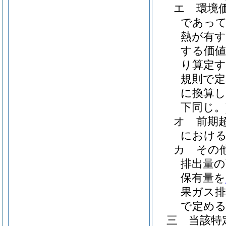
エ
環境
であっ
熱が有す
する価値
り算定す
規則で定
に換算
下同じ。
オ
前期
における
カ
その
排出量の
保有量を
果ガス排
で定める
三
当該特