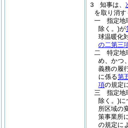
3
知事は、
を取り消す
一
指定地
除く。)
が
球温暖化
の二第三
二
特定地
め、かつ
義務の履
に係る
第
項
の規定
三
指定地
除く。)
に
所区域の
策事業所
の規定に