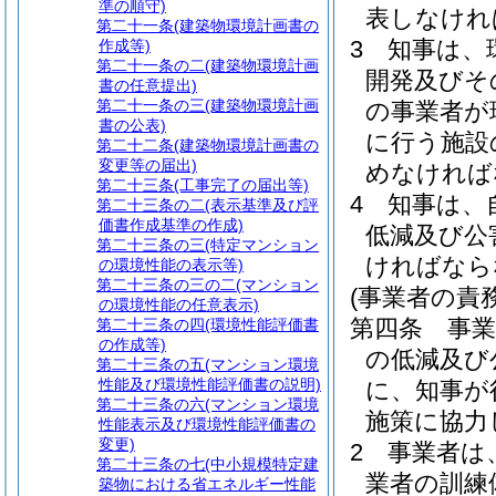
準の順守)
表しなけれ
第二十一条
(建築物環境計画書の
3
知事は、
作成等)
第二十一条の二
(建築物環境計画
開発及びそ
書の任意提出)
第二十一条の三
(建築物環境計画
の事業者が
書の公表)
に行う施設
第二十二条
(建築物環境計画書の
変更等の届出)
めなければ
第二十三条
(工事完了の届出等)
4
知事は、
第二十三条の二
(表示基準及び評
価書作成基準の作成)
低減及び公
第二十三条の三
(特定マンション
ければなら
の環境性能の表示等)
第二十三条の三の二
(マンション
(事業者の責務
の環境性能の任意表示)
第四条
事
第二十三条の四
(環境性能評価書
の作成等)
の低減及び
第二十三条の五
(マンション環境
性能及び環境性能評価書の説明)
に、知事が
第二十三条の六
(マンション環境
施策に協力
性能表示及び環境性能評価書の
変更)
2
事業者は
第二十三条の七
(中小規模特定建
業者の訓練
築物における省エネルギー性能