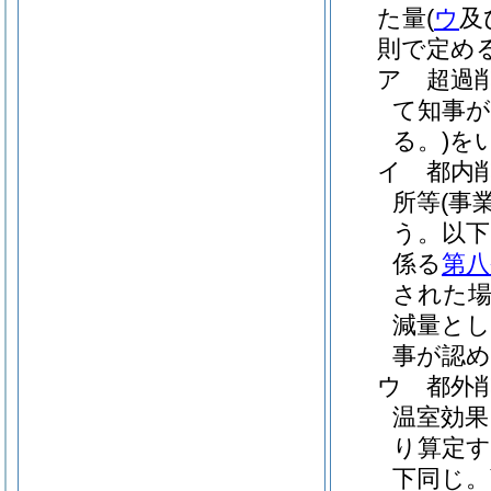
た量
(
ウ
及
則で定め
ア
超過
て知事が
る。)
を
イ
都内
所等
(事
う。以下
係る
第八
された場
減量と
事が認め
ウ
都外
温室効果
り算定
下同じ。