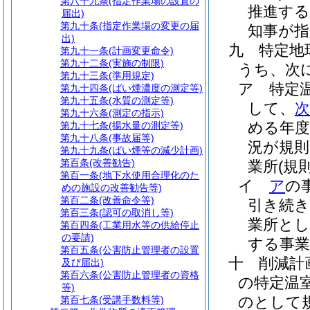
第八十九条
(指定作業場の設置の
推進す
届出)
第九十条
(指定作業場の変更の届
知事が指
出)
九
特定地
第九十一条
(計画変更命令)
第九十二条
(実施の制限)
うち、次
第九十三条
(準用規定)
ア
特定
第九十四条
(ばい煙濃度の測定等)
第九十五条
(水質の測定等)
して、
次
第九十六条
(測定の指示)
める年度
第九十七条
(揚水量の測定等)
第九十八条
(事故届等)
況が規則
第九十九条
(ばい煙等の減少計画)
第百条
(改善勧告)
業所
(規
第百一条
(地下水使用合理化のた
イ
ア
の
めの施設の改善勧告等)
第百二条
(改善命令等)
引き続き
第百三条
(認可の取消し等)
業所と
第百四条
(工業用水等の供給停止
の要請)
する事業
第百五条
(公害防止管理者の設置
十
削減計
及び届出)
第百六条
(公害防止管理者の資格
の特定温
等)
のとして
第百七条
(受講手数料等)