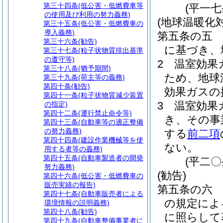
第三十四条
(低公害・低燃費車等
(平一
の使用及び利用の努力義務)
(地球温暖化
第三十五条
(低公害・低燃費車の
導入義務)
第五条の五
第三十六条
(勧告)
に基づき、
第三十七条
(粒子状物質排出基準
の遵守等)
2
温室効果
第三十八条
(猶予期間)
ため、地球
第三十九条
(荷主等の義務)
第四十条
(勧告)
効果ガスの
第四十一条
(粒子状物質減少装置
3
温室効果
の指定)
第四十二条
(運行禁止命令等)
き、その事
第四十三条
(自動車等の適正整備
の努力義務)
する
前二項
第四十四条
(建設作業機械等を使
ない。
用する者等の義務)
第四十五条
(自動車製造者の開発
(平二
努力義務)
(勧告)
第四十六条
(低公害・低燃費車の
販売実績の報告)
第五条の六
第四十七条
(自動車販売者による
の規定によ
環境情報の説明義務)
第四十八条
(勧告)
に照らして
第四十九条
(自動車整備事業者に