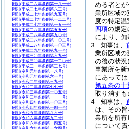
める者とが
附則
(平成二六年条例第一八一号)
附則
(平成二七年条例第六三号)
業所区域の
附則
(平成二七年条例第九五号)
附則
(平成二七年条例第一二二号)
度の特定温
附則
(平成二七年条例第一五一号)
四項
の規定
附則
(平成二八年条例第五五号)
附則
(平成二八年条例第九〇号)
により、知
附則
(平成二八年条例第一〇二号)
3
知事は、
附則
(平成二八年条例第一〇三号)
附則
(平成二九年条例第九一号)
業所区域の
附則
(平成三〇年条例第六九号)
の後の状況
附則
(平成三〇年条例第一二〇号)
附則
(平成三一年条例第三七号)
事業所を新
附則
(令和元年条例第一八号)
にあっては
附則
(令和元年条例第六一号)
附則
(令和二年条例第三九号)
第五条の十
附則
(令和二年条例第七七号)
附則
(令和三年条例第一〇五号)
取り消すも
附則
(令和三年条例第一一一号)
4
知事は、
附則
(令和四年条例第一〇三号)
附則
(令和四年条例第一四一号)
は、その旨
附則
(令和五年条例第八六号)
業所を所有
附則
(令和六年条例第九二号)
附則
(令和六年条例第一四五号)
について責
附則
(令和六年条例第一六四号)