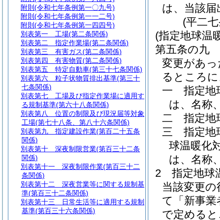
は、当該届
附則
(令和七年条例第一〇九号)
附則
(令和七年条例第一一二号)
(平二
附則
(令和七年条例第一四四号)
(指定地球温
別表第一
工場(第二条関係)
別表第二
指定作業場(第二条関係)
第五条の九
別表第三
有害ガス(第二条関係)
別表第四
有害物質(第二条関係)
変更があっ
別表第五
特定自動車(第三十七条関係)
るところに
別表第六
粒子状物質排出基準(第三十
七条関係)
一
指定地
別表第七
工場及び指定作業場に適用す
は、名称
る規制基準(第六十八条関係)
別表第八
位置の制限及び現況届等対象
二
指定地
工場(第七十八条、第八十六条関係)
三
指定地
別表第九
指定建設作業(第百二十五条
関係)
球温暖化
別表第十
深夜制限営業(第百三十二条
は、名称
関係)
別表第十一
深夜制限作業(第百三十二
2
指定地球
条関係)
別表第十二
深夜営業等に関する規制基
当該変更の
準(第百三十二条関係)
て「新事業
別表第十三
日常生活等に適用する規制
基準(第百三十六条関係)
で定めると