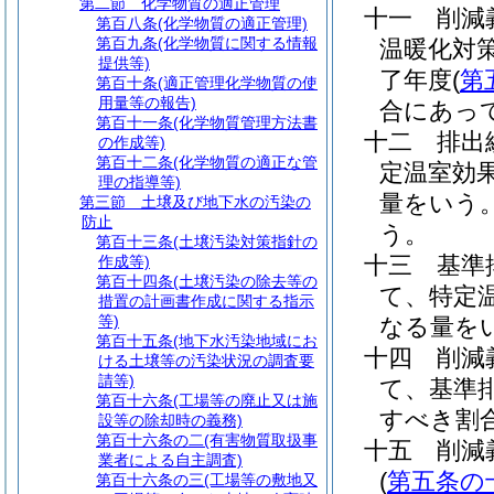
第二節
化学物質の適正管理
十一
削減
第百八条
(化学物質の適正管理)
第百九条
(化学物質に関する情報
温暖化対
提供等)
了年度
(
第
第百十条
(適正管理化学物質の使
用量等の報告)
合にあっ
第百十一条
(化学物質管理方法書
十二
排出
の作成等)
第百十二条
(化学物質の適正な管
定温室効
理の指導等)
量をいう
第三節
土壌及び地下水の汚染の
防止
う。
第百十三条
(土壌汚染対策指針の
十三
基準
作成等)
第百十四条
(土壌汚染の除去等の
て、特定
措置の計画書作成に関する指示
等)
なる量を
第百十五条
(地下水汚染地域にお
十四
削減
ける土壌等の汚染状況の調査要
請等)
て、基準
第百十六条
(工場等の廃止又は施
すべき割
設等の除却時の義務)
第百十六条の二
(有害物質取扱事
十五
削減
業者による自主調査)
(
第五条の
第百十六条の三
(工場等の敷地又