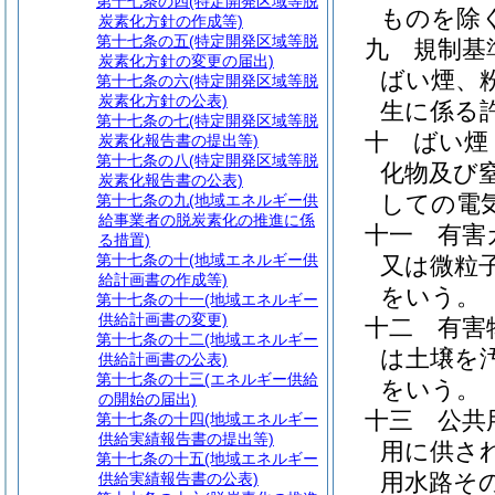
第十七条の四
(特定開発区域等脱
ものを除く
炭素化方針の作成等)
第十七条の五
(特定開発区域等脱
九
規制基
炭素化方針の変更の届出)
ばい煙、
第十七条の六
(特定開発区域等脱
炭素化方針の公表)
生に係る
第十七条の七
(特定開発区域等脱
十
ばい煙
炭素化報告書の提出等)
第十七条の八
(特定開発区域等脱
化物及び
炭素化報告書の公表)
しての電
第十七条の九
(地域エネルギー供
給事業者の脱炭素化の推進に係
十一
有害
る措置)
第十七条の十
(地域エネルギー供
又は微粒
給計画書の作成等)
をいう。
第十七条の十一
(地域エネルギー
供給計画書の変更)
十二
有害
第十七条の十二
(地域エネルギー
は土壌を
供給計画書の公表)
第十七条の十三
(エネルギー供給
をいう。
の開始の届出)
十三
公共
第十七条の十四
(地域エネルギー
供給実績報告書の提出等)
用に供さ
第十七条の十五
(地域エネルギー
用水路そ
供給実績報告書の公表)