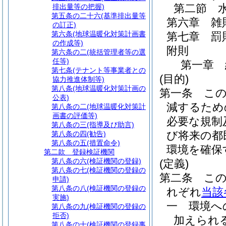
第二節
排出量等の把握)
第五条の二十六
(基準排出量等
第六章
雑
の訂正)
第六条
(地球温暖化対策計画書
第七章
罰
の作成等)
附則
第六条の二
(統括管理者等の選
任等)
第一章
第七条
(テナント等事業者との
(目的)
協力推進体制等)
第八条
(地球温暖化対策計画の
第一条
こ
公表)
減するため
第八条の二
(地球温暖化対策計
画書の評価等)
必要な規制
第八条の三
(指導及び助言)
び将来の都
第八条の四
(勧告)
第八条の五
(措置命令)
環境を確保
第二款
登録検証機関
第八条の六
(検証機関の登録)
(定義)
第八条の七
(検証機関の登録の
第二条
こ
申請)
第八条の八
(検証機関の登録の
れぞれ
当該
実施)
一
環境へ
第八条の九
(検証機関の登録の
拒否)
加えられ
第八条の十
(検証機関の登録事