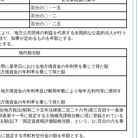
百分の〇・一五
百分の〇・二
百分の〇・二五
により、地方公共団体の利益を代表する全国的な公益的法人が行う
額で、知事が定めるものを年額とする。
とする。
地代相当額
費用に基準日における地方債資金の年利率を乗じて得た額
地方債資金の年利率を乗じて得た額
る地方債資金の年利率及び耐用年数により毎年元利均等に償却す
地方債資金の年利率を乗じて得た額
額
(地方税法
(昭和二十五年法律第二百二十六号)
第三百四十一条第
同条第十一号に規定する土地補充課税台帳に現に登録されている
る額
(以下「固定資産税評価額相当額」という。)
に百分の六を乗
条に規定する市町村交付金の額を年額とする。