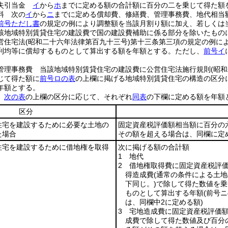
損失引当金
イ
から
ホ
までに定める額の合計額に百分の二を乗じて得た額
料 次の
イ
から
ニ
までに定める償却費、修繕費、管理事務費、地代相当
前号ただし書
の規定の例により調整額を当該月割り額に加え、若しくは
該地域特別賃貸住宅の建設費で国の建設費補助に係る部分を除いたもの
営住宅法
(昭和二十六年法律第百九十三号)
第十三条第三項の規定の例に
利均等に償却するものとして算出する額を年額とする。
ただし、
前号イ
管理事務費 当該地域特別賃貸住宅の建設費に公営住宅法施行規則
(昭
じて得た額に
前号ロの表
の上欄に掲げる地域特別賃貸住宅の構造の区分
年額とする。
額
次の表
の上欄の区分に応じて、それぞれ
同表
の下欄に定める額を年額
区分
住宅を建設するために必要な土地の
固定資産税評価額相当額に百分の
た場合
その額を超える場合は、同欄に定
住宅を建設するために借地権を取得
次に掲げる額の合計額
1 地代
2 借地権取得費に固定資産税評
得造成費
(通常の条件による土
下同じ。)
で除して得た数値を乗
ものとして算出する年額
(前号
は、同欄中2に定める額)
3 宅地造成費に固定資産税評価
成費で除して得た数値及び百分