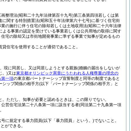
区画整理法
(昭和二十九年法律第百十九号)
第三条第四項若しくは第
進に関する特別措置法
(昭和五十年法律第六十七号)
に基づく住宅街
事業の施行に伴う住宅の除却若しくは土地収用法
(昭和二十六年法律
による事業の認定を受けている事業若しくは公共用地の取得に関す
う住宅の除却又は市街地開発事業に準ずる事業で知事が定めるもの
賃貸住宅を使用することが適切であること。
、現に同居し、又は同居しようとする親族
(婚姻の届出をしないが
。)
又は
東京都オリンピック憲章にうたわれる人権尊重の理念の
条第一項
の東京都パートナーシップ宣誓制度と同等の制度であると
ーシップ関係の相手方
(以下「パートナーシップ関係の相手方」と
と。
ただし、知事が必要と認めるときは、この限りでない。
、公営住宅法第二十八条第一項に該当する者
(同法第二十九条第一項
。
六号に規定する暴力団員
(以下「暴力団員」という。)
でないこと。
ことができる。