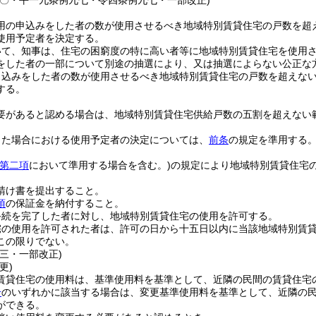
八〇・平一九条例九七・令四条例九七・一部改正)
用の申込みをした者の数が使用させるべき地域特別賃貸住宅の戸数を超
使用予定者を決定する。
いて、知事は、住宅の困窮度の特に高い者等に地域特別賃貸住宅を使用
をした者の一部について別途の抽選により、又は抽選によらない公正な
申込みをした者の数が使用させるべき地域特別賃貸住宅の戸数を超えな
する。
要があると認める場合は、地域特別賃貸住宅供給戸数の五割を超えない
した場合における使用予定者の決定については、
前条
の規定を準用する
第二項
において準用する場合を含む。)
の規定により地域特別賃貸住宅
。
請け書を提出すること。
項
の保証金を納付すること。
手続を完了した者に対し、地域特別賃貸住宅の使用を許可する。
宅の使用を許可された者は、許可の日から十五日以内に当該地域特別賃
この限りでない。
三・一部改正)
更)
賃貸住宅の使用料は、基準使用料を基準として、近隣の民間の賃貸住宅
号
のいずれかに該当する場合は、変更基準使用料を基準として、近隣の
ができる。