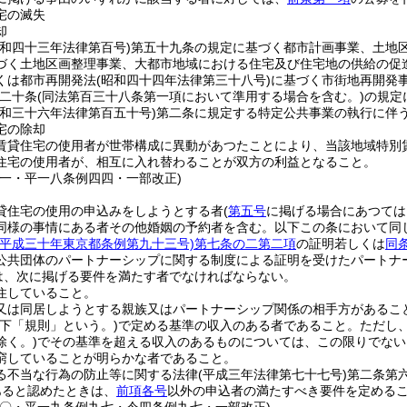
宅の滅失
却
昭和四十三年法律第百号)
第五十九条の規定に基づく都市計画事業、土地
づく土地区画整理事業、大都市地域における住宅及び住宅地の供給の促
くは都市再開発法
(昭和四十四年法律第三十八号)
に基づく市街地再開発
二十条
(同法第百三十八条第一項において準用する場合を含む。)
の規定
昭和三十六年法律第百五十号)
第二条に規定する特定公共事業の執行に伴
宅の除却
賃貸住宅の使用者が世帯構成に異動があつたことにより、当該地域特別
住宅の使用者が、相互に入れ替わることが双方の利益となること。
三一・平一八条例四四・一部改正)
貸住宅の使用の申込みをしようとする者
(
第五号
に掲げる場合にあつては
同様の事情にある者その他婚姻の予約者を含む。以下この条において同じ
(平成三十年東京都条例第九十三号)
第七条の二第二項
の証明若しくは
同
公共団体のパートナーシップに関する制度による証明を受けたパートナ
は、次に掲げる要件を満たす者でなければならない。
住していること。
又は同居しようとする親族又はパートナーシップ関係の相手方があるこ
以下「規則」という。)
で定める基準の収入のある者であること。
ただし
除く。)
でその基準を超える収入のあるものについては、この限りでない
窮していることが明らかな者であること。
る不当な行為の防止等に関する法律
(平成三年法律第七十七号)
第二条第
あると認めたときは、
前項各号
以外の申込者の満たすべき要件を定める