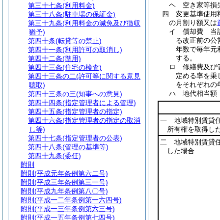
ヘ
空き家等
第三十七条
(利用料金)
四
変更基準使用
第三十八条
(駐車場の保証金)
の月割り額又は
第三十九条
(利用料金の減免及び徴収
イ
償却費 当
猶予)
る改正前の公
第四十条
(転貸等の禁止)
年数で毎年元
第四十一条
(利用許可の取消し)
する。
第四十二条
(準用)
ロ
修繕費及び
第四十三条
(住宅の検査)
定める率を乗
第四十三条の二
(許可等に関する意見
をそれぞれの
聴取)
ハ
地代相当
第四十三条の三
(知事への意見)
第四十四条
(指定管理者による管理)
第四十五条
(指定管理者の指定)
第四十六条
(指定管理者の指定の取消
一 地域特別賃貸
し等)
所有権を取得し
第四十七条
(指定管理者の公表)
二 地域特別賃貸
第四十八条
(管理の基準等)
した場合
第四十九条
(委任)
附則
附則
(平成元年条例第六二号)
附則
(平成三年条例第三一号)
附則
(平成九年条例第八〇号)
附則
(平成一二年条例第一六四号)
附則
(平成一三年条例第六三号)
附則
(平成一五年条例第七四号)