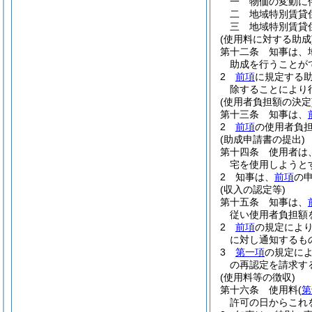
一
物価の変動に
二
地域特別賃貸
三
地域特別賃貸
(使用料に対する助成
第十二条
知事は、
助成を行うことが
2
前項
に規定する
除することにより
(使用者負担額の決定
第十三条
知事は、
2
前項
の使用者負
(助成申請書の提出)
第十四条
使用者は
宅を使用しようと
2
知事は、
前項
の
(収入の認定等)
第十五条
知事は、
従い使用者負担額
2
前項
の規定によ
に対し通知するも
3
第一項
の規定に
の再認定を請求す
(使用料等の徴収)
第十六条
使用料
(
第
許可の日からこれ