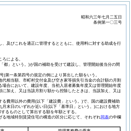
昭和六三年七月二五日
条例第一〇三号
し、及びこれを適正に管理するとともに、使用料に対する助成を行
ころによる。
下「都」という。)
が国の補助を受けて建設し、管理開始後当分の間
号)
第一条第四号の規定の例により算出した額をいう。
地代相当額、市町村交付金及び空き家等損失引当金の合計額の月割
る場合において、建設年度、当初入居者募集年度又は管理開始年度
額に加え、又は当該月割り額から控除したときは、当該加え、又は
する費用以外の費用
(以下「建設費」という。)
で、国の建設費補助
九月末日のいずれか近い日
(以下「基準日」という。)
における地方
却するものとして算出する額を年額とする。
げる地域特別賃貸住宅の構造の区分に応じて、それぞれ
同表
の中欄
乗率
管理事務費の乗率