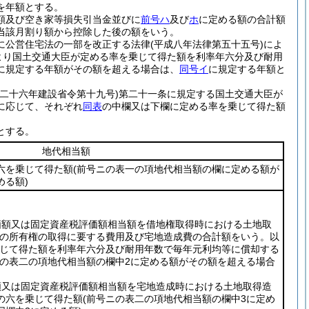
を年額とする。
額及び空き家等損失引当金並びに
前号ハ
及び
ホ
に定める額の合計額
当該月割り額から控除した後の額をいう。
に公営住宅法の一部を改正する法律
(平成八年法律第五十五号)
によ
より国土交通大臣が定める率を乗じて得た額を利率年六分及び耐用
に規定する年額がその額を超える場合は、
同号イ
に規定する年額と
和二十六年建設省令第十九号)
第二十一条に規定する国土交通大臣が
に応じて、それぞれ
同表
の中欄又は下欄に定める率を乗じて得た額
とする。
地代相当額
六を乗じて得た額
(前号ニの表一の項地代相当額の欄に定める額が
める額)
価額又は固定資産税評価額相当額を借地権取得時における土地取
地の所有権の取得に要する費用及び宅地造成費の合計額をいう。以
じて得た額を利率年六分及び耐用年数で毎年元利均等に償却する
ニの表二の項地代相当額の欄中2に定める額がその額を超える場合
額又は固定資産税評価額相当額を宅地造成時における土地取得造
の六を乗じて得た額
(前号ニの表二の項地代相当額の欄中3に定め