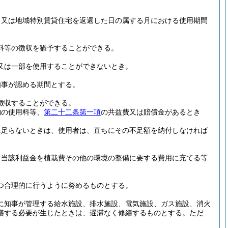
月又は地域特別賃貸住宅を返還した日の属する月における使用期間
料等の徴収を猶予することができる。
又は一部を使用することができないとき。
知事が認める期間とする。
徴収することができる。
納の使用料等、
第二十二条第一項
の共益費又は賠償金があるとき
に足らないときは、使用者は、直ちにその不足額を納付しなければ
、当該利益金を植栽費その他の環境の整備に要する費用に充てる等
つ合理的に行うように努めるものとする。
に知事が管理する給水施設、排水施設、電気施設、ガス施設、消火
繕する必要が生じたときは、遅滞なく修繕するものとする。
ただ
。