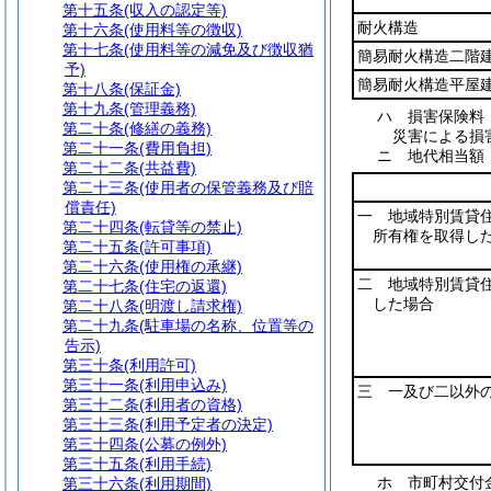
第十五条
(収入の認定等)
耐火構造
第十六条
(使用料等の徴収)
第十七条
(使用料等の減免及び徴収猶
簡易耐火構造二階
予)
簡易耐火構造平屋
第十八条
(保証金)
第十九条
(管理義務)
ハ
損害保険料
第二十条
(修繕の義務)
災害による損
第二十一条
(費用負担)
ニ
地代相当
第二十二条
(共益費)
第二十三条
(使用者の保管義務及び賠
償責任)
一 地域特別賃貸
第二十四条
(転貸等の禁止)
所有権を取得し
第二十五条
(許可事項)
第二十六条
(使用権の承継)
二 地域特別賃貸
第二十七条
(住宅の返還)
した場合
第二十八条
(明渡し請求権)
第二十九条
(駐車場の名称、位置等の
告示)
第三十条
(利用許可)
第三十一条
(利用申込み)
三 一及び二以外
第三十二条
(利用者の資格)
第三十三条
(利用予定者の決定)
第三十四条
(公募の例外)
第三十五条
(利用手続)
ホ
市町村交付
第三十六条
(利用期間)