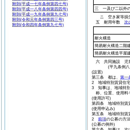
附則
(平成一七年条例第四七号)
三 一及び二以外
附則
(平成一八年条例第四四号)
附則
(平成一九年条例第九七号)
ニ
空き家等
附則
(令和元年条例第四三号)
五
耐用年数
次
附則
(令和四年条例第九七号)
耐火構造
簡易耐火構造二階
簡易耐火構造平屋
六
共同施設 児
(平九条例
(設置)
第三条
都は、
第一
2
地域特別賃貸住
3
知事は、地域特
称、位置、使用料
(使用許可)
第四条
地域特別賃
(使用申込み)
第五条
地域特別賃
2
前項
の公募の方
(公募の例外)
第六条
知事は、次