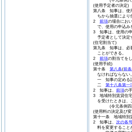
(平九条例
(使用予定者の決定)
第八条
知事は、使
ちから抽選により
2
前項
の場合にお
で、使用の申込み
3
知事は、使用の
予定者として決定
(住宅割当て)
第九条
知事は、必
ことができる。
2
前項
の割当てを
(使用手続)
第十条
第八条
(
前条
なければならない
一
知事の定める
二
第十八条第一
2
知事は、
前項
の
3
地域特別賃貸住
を受けたときは、
(令元条例四
(使用料の決定及び変
第十一条
地域特別
2
知事は、
次の各
料を変更すること