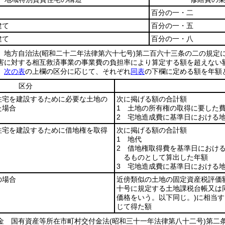
百分の一・二
建て
百分の一・五
建て
百分の一・八
 地方自治法
(昭和二十二年法律第六十七号)
第二百六十三条の二の規定
害に対する相互救済事業の事業費の負担率により算定する額を超えない
額
次の表
の上欄の区分に応じて、それぞれ
同表
の下欄に定める額を年額
区分
住宅を建設するために必要な土地の
次に掲げる額の合計額
た場合
1 土地の所有権の取得に要した
2 宅地造成費に基準日における
住宅を建設するために借地権を取得
次に掲げる額の合計額
1 地代
2 借地権取得費を基準日におけ
るものとして算出した年額
3 宅地造成費に基準日における
の場合
近傍類似の土地の固定資産税評価
十号に規定する土地課税台帳又は
価格をいう。以下同じ。)
に相当す
じて得た額
金 国有資産等所在市町村交付金法
(昭和三十一年法律第八十二号)
第二