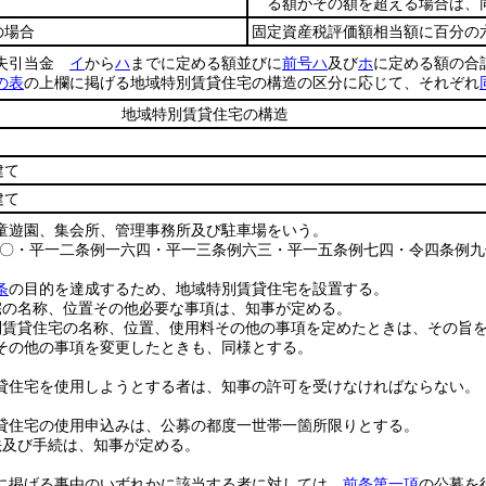
る額がその額を超える場合は、同
の場合
固定資産税評価額相当額に百分の
損失引当金
イ
から
ハ
までに定める額並びに
前号ハ
及び
ホ
に定める額の合
の表
の上欄に掲げる地域特別賃貸住宅の構造の区分に応じて、それぞれ
地域特別賃貸住宅の構造
建て
建て
童遊園、集会所、管理事務所及び駐車場をいう。
八〇・平一二条例一六四・平一三条例六三・平一五条例七四・令四条例九
条
の目的を達成するため、地域特別賃貸住宅を設置する。
宅の名称、位置その他必要な事項は、知事が定める。
別賃貸住宅の名称、位置、使用料その他の事項を定めたときは、その旨
その他の事項を変更したときも、同様とする。
貸住宅を使用しようとする者は、知事の許可を受けなければならない。
貸住宅の使用申込みは、公募の都度一世帯一箇所限りとする。
法及び手続は、知事が定める。
に掲げる事由のいずれかに該当する者に対しては、
前条第一項
の公募を