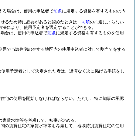
える場合は、使用の申込者で
前条
に規定する資格を有するもののう
させるため特に必要があると認めたときは、
同項
の抽選によらない
方法により、使用予定者を選定することができる。
い場合は、使用の申込者で
前条
に規定する資格を有するものを使用
範囲で当該住宅の存する地区内の使用申込者に対して割当てをする
。
の使用予定者として決定された者は、遅滞なく次に掲げる手続をし
貸住宅の使用を開始しなければならない。
ただし、特に知事の承認
の家賃水準等を考慮して、知事が定める。
民間の賃貸住宅の家賃水準等を考慮して、地域特別賃貸住宅の使用