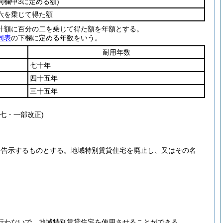
欄中3に定める額)
六を乗じて得た額
計額に百分の二を乗じて得た額を年額とする。
同表
の下欄に定める年数をいう。
耐用年数
七十年
四十五年
三十五年
七・一部改正)
を告示するものとする。
地域特別賃貸住宅を廃止し、又はその名
行わないで、地域特別賃貸住宅を使用させることができる。