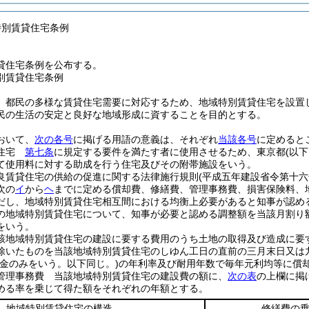
特別賃貸住宅条例
貸住宅条例を公布する。
別賃貸住宅条例
、都民の多様な賃貸住宅需要に対応するため、地域特別賃貸住宅を設置
民の生活の安定と良好な地域形成に資することを目的とする。
おいて、
次の各号
に掲げる用語の意義は、それぞれ
当該各号
に定めると
貸住宅
第七条
に規定する要件を満たす者に使用させるため、東京都
(以
て使用料に対する助成を行う住宅及びその附帯施設をいう。
良賃貸住宅の供給の促進に関する法律施行規則
(平成五年建設省令第十六
次の
イ
から
ヘ
までに定める償却費、修繕費、管理事務費、損害保険料、
だし、地域特別賃貸住宅相互間における均衡上必要があると知事が認め
の地域特別賃貸住宅について、知事が必要と認める調整額を当該月割り
をいう。
該地域特別賃貸住宅の建設に要する費用のうち土地の取得及び造成に要
除いたものを当該地域特別賃貸住宅のしゆん工日の直前の三月末日又は
資金のみをいう。以下同じ。)
の年利率及び耐用年数で毎年元利均等に償
管理事務費 当該地域特別賃貸住宅の建設費の額に、
次の表
の上欄に掲
める率を乗じて得た額をそれぞれの年額とする。
地域特別賃貸住宅の構造
修繕費の