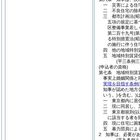
一
災害による住
二
不良住宅の除
三
都市計画法
(
五項の規定に基
区整備事業若し
第二百十九号)
第
る特別措置法
(
の施行に伴う住
四
他の地域特別
五
地域特別賃貸
(平三条例
(申込者の資格)
第七条
地域特別賃
事実上婚姻関係と
実現を目指す条例
知事が認めた地方
いう。)
を含む。)
一
東京都内に居
二
現に同居し、
三
東京都規則
(
に該当する者を
四
現に住宅に困
五
暴力団員によ
2
知事は、必要が