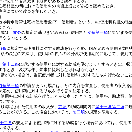
伴い使用料を変更する必要があると認めるとき。
住宅相互の間における使用料の均衡上必要があると認めるとき。
住宅について改良を施したとき。
)
地域特別賃貸住宅の使用者
(以下「使用者」という。)
の使用料負担の軽
できる。
助成は、
前条
の規定に基づき定められた使用料と
次条第一項
に規定する
行うものとする。
)
前条
に規定する使用料に対する助成を行うため、国が定める使用者負担
担額の決定の方法は、使用者の収入の区分及び使用期間に応じて、規則
、
第十二条
に規定する使用料に対する助成を受けようとするときは、収
するとき、及び毎年、知事に提出しなければならない。
申請がない場合は、当該使用者に対し使用料に対する助成を行わないこ
前条第一項
の申請があつた場合は、その内容を審査し、使用者の収入を
を定め、使用料に対する助成を行う旨を決定する。
り使用料に対する助成を行うことを決定したときは、使用料、助成額、
のとする。
より認定された使用者の収入が、
前項
の助成期間内に
第十三条第二項
に
ることができる。
この場合においては、
前二項
の規定を準用する。
十二条
の規定による使用料に対する助成を行う場合にあつては、使用者
を徴収する。