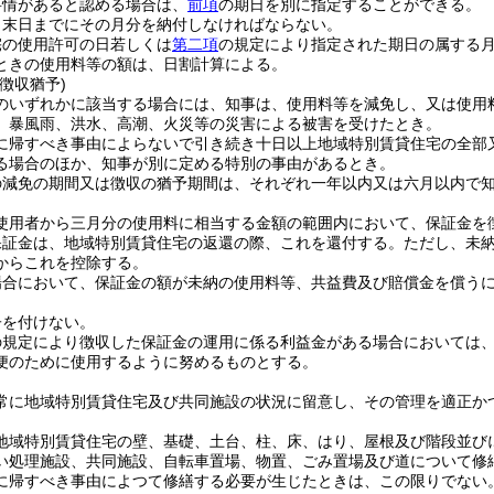
事情があると認める場合は、
前項
の期日を別に指定することができる。
月末日までにその月分を納付しなければならない。
宅の使用許可の日若しくは
第二項
の規定により指定された期日の属する
ときの使用料等の額は、日割計算による。
徴収猶予)
のいずれかに該当する場合には、知事は、使用料等を減免し、又は使用
、暴風雨、洪水、高潮、火災等の災害による被害を受けたとき。
に帰すべき事由によらないで引き続き十日以上地域特別賃貸住宅の全部
る場合のほか、知事が別に定める特別の事由があるとき。
の減免の期間又は徴収の猶予期間は、それぞれ一年以内又は六月以内で
使用者から三月分の使用料に相当する金額の範囲内において、保証金を
保証金は、地域特別賃貸住宅の返還の際、これを還付する。
ただし、未
からこれを控除する。
場合において、保証金の額が未納の使用料等、共益費及び賠償金を償う
子を付けない。
の規定により徴収した保証金の運用に係る利益金がある場合においては
便のために使用するように努めるものとする。
常に地域特別賃貸住宅及び共同施設の状況に留意し、その管理を適正か
地域特別賃貸住宅の壁、基礎、土台、柱、床、はり、屋根及び階段並び
い処理施設、共同施設、自転車置場、物置、ごみ置場及び道について修
に帰すべき事由によつて修繕する必要が生じたときは、この限りでない