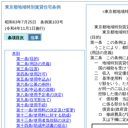
東京都地域特別賃貸住宅条例
○東京都地域
昭和63年7月25日 条例第103号
東京都地域特別賃
(令和4年11月1日施行)
東京都地域特
(目的)
条項目次
沿革
第一条
この条例は
うことにより、都
(用語の意義)
本則
第二条
この条例に
第一条
(目的)
一
地域特別賃
第二条
(用語の意義)
国の補助を受け
第三条
(設置)
二
収入 特定優
第四条
(使用許可)
三
基準使用料 
第五条
(使用申込み)
り額をいう。
た
第六条
(公募の例外)
が同一の二以上
第七条
(申込者の資格)
控除した後の額
第八条
(使用予定者の決定)
イ
償却費 当
第九条
(住宅割当て)
に係る部分を
第十条
(使用手続)
債資金
(政府
第十一条
(使用料の決定及び変更)
ロ
修繕費及び
第十二条
(使用料に対する助成)
又は下欄に定
第十三条
(使用者負担額の決定)
第十四条
(助成申請書の提出)