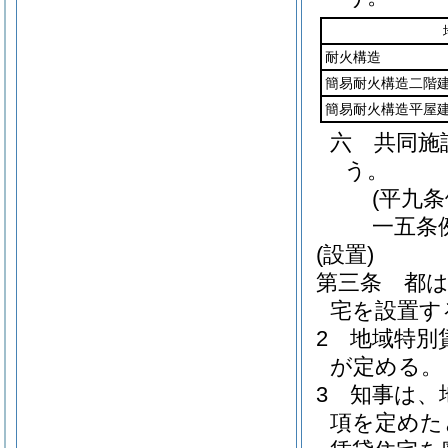
耐火構造
簡易耐火構造二階
簡易耐火構造平屋
六
共同施
う。
(平九
一五条
(設置)
第三条
都
宅を設置す
2
地域特別
が定める。
3
知事は、
項を定めた