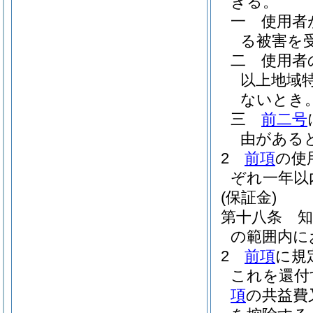
きる。
一
使用者
る被害を
二
使用者
以上地域
ないとき
三
前二号
由がある
2
前項
の使
ぞれ一年以
(保証金)
第十八条
の範囲内に
2
前項
に規
これを還付
項
の共益費