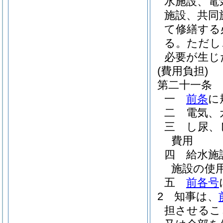
水施設、電
施設、共同
て修繕する
る。
ただし
必要が生じ
(費用負担)
第二十一条
一
前条
に
二
電気、
三
し尿、
費用
四
給水施
施設の使
五
前各号
2
知事は、
担させるこ