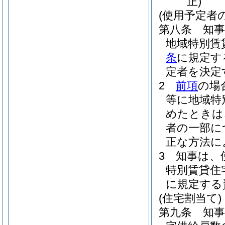
正)
(使用予定者
第八条
知
地域特別賃
条
に規定す
定者を決定
2
前項
の場
等に地域特
めたときは
者の一部に
正な方法に
3
知事は、
特別賃貸住
に規定する
(住宅割当て)
第九条
知