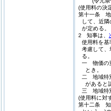
(令元
(使用料の決
第十一条
して、近隣
が定める。
2
知事は、
使用料を基
考慮して、
る。
一
物価の
とき。
二
地域特
があると
三
地域特
(使用料に対
第十二条