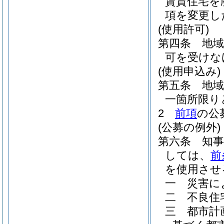
賃貸住宅を
項を変更し
(使用許可)
第四条
地
可を受けな
(使用申込み)
第五条
地
一箇所限り
2
前項
の公
(公募の例外)
第六条
知
しては、
前
を使用させ
一
災害に
二
不良住
三
都市計