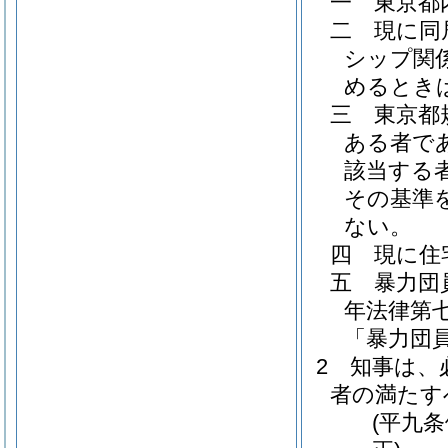
一
東京都
二
現に同
シップ関
めるとき
三
東京都
ある者で
該当する
その基準
ない。
四
現に住
五
暴力団
年法律第七
「暴力団
2
知事は、
者の満たす
(平九