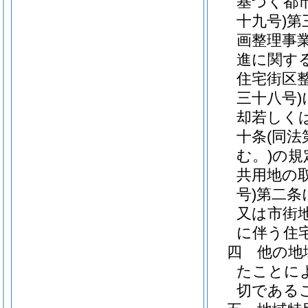
基づく都
十九号)
第
画整理事
進に関す
住宅街区
三十八号)
却若しく
十条
(同
む。)
の規
共用地の
号)
第二条
又は市街
に伴う住
四
他の地
たことに
切である