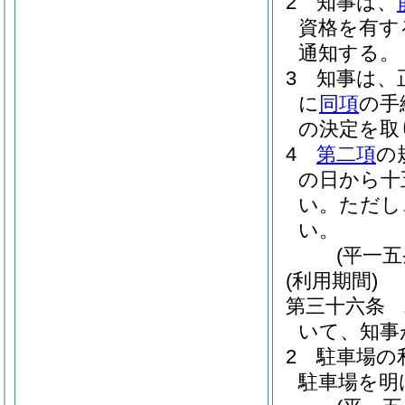
2
知事は、
資格を有す
通知する。
3
知事は、
に
同項
の手
の決定を取
4
第二項
の
の日から十
い。
ただし
い。
(平一
(利用期間)
第三十六条
いて、知事
2
駐車場の
駐車場を明