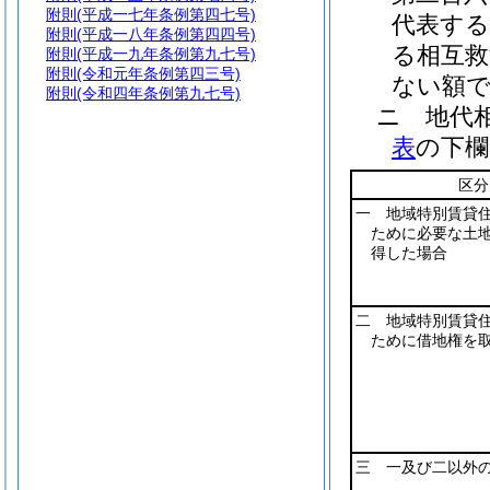
附則
(平成一七年条例第四七号)
代表する
附則
(平成一八年条例第四四号)
る相互救
附則
(平成一九年条例第九七号)
附則
(令和元年条例第四三号)
ない額
附則
(令和四年条例第九七号)
ニ
地代
表
の下欄
区分
一 地域特別賃貸
ために必要な土
得した場合
二 地域特別賃貸
ために借地権を
三 一及び二以外