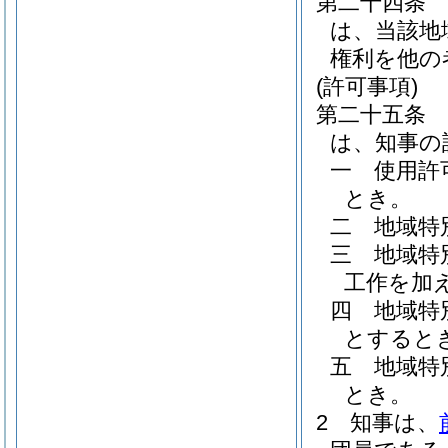
第二十四条
は、当該地
権利を他の
(許可事項)
第二十五条
は、知事の
一
使用許
とき。
二
地域特
三
地域特
工作を加
四
地域特
とすると
五
地域特
とき。
2
知事は、