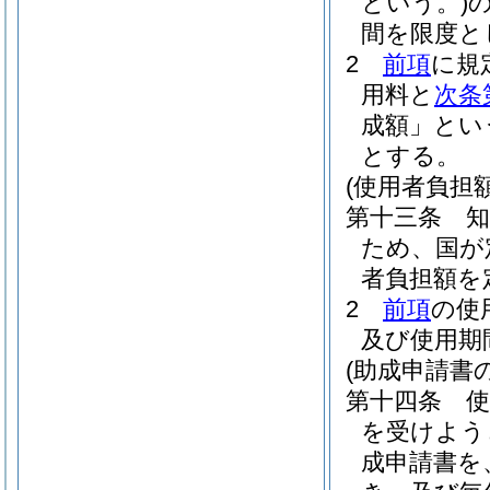
という。)
間を限度と
2
前項
に規
用料と
次条
成額」とい
とする。
(使用者負担
第十三条
ため、国が
者負担額を
2
前項
の使
及び使用期
(助成申請書
第十四条
を受けよう
成申請書を