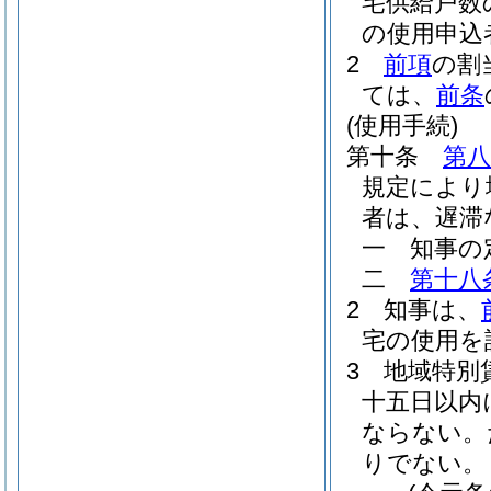
宅供給戸数
の使用申込
2
前項
の割
ては、
前条
(使用手続)
第十条
第八
規定により
者は、遅滞
一
知事の
二
第十八
2
知事は、
宅の使用を
3
地域特別
十五日以内
ならない。
りでない。