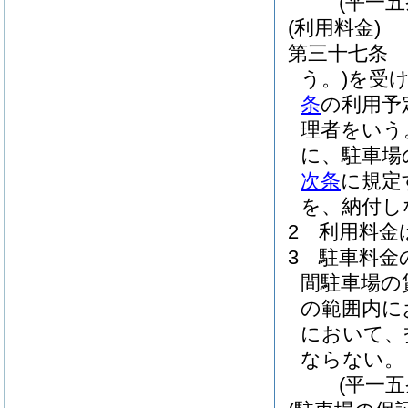
(平一
(利用料金)
第三十七条
う。)
を受
条
の利用予
理者をいう
に、駐車場
次条
に規定
を、納付し
2
利用料金
3
駐車料金
間駐車場の
の範囲内に
において、
ならない。
(平一