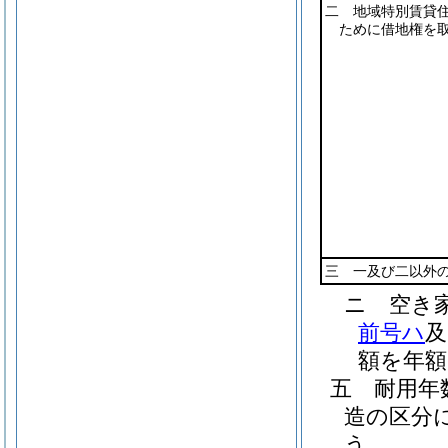
二 地域特別賃貸
ために借地権を
三 一及び二以外
ニ
空き
前号ハ
及
額を年額
五
耐用
造の区分
う。