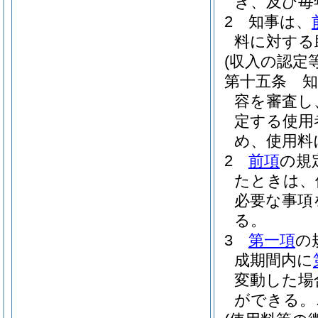
き、及び毎
2
知事は、
料に対する
(収入の認定等
第十五条
容を審査し
定する使用
め、使用料
2
前項
の規
たときは、
必要な事項
る。
3
第一項
の
成期間内に
変動した場
ができる。