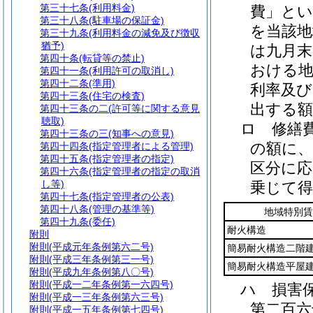
第三十七条
(利用料金)
費」とい
第三十八条
(駐車場の保証金)
を当該地
第三十九条
(利用料金の減免及び徴収
猶予)
は九月
第四十条
(転貸等の禁止)
おける地
第四十一条
(利用許可の取消し)
第四十二条
(準用)
利率及び
第四十三条
(住宅の検査)
出する
第四十三条の二
(許可等に関する意見
聴取)
ロ
修繕
第四十三条の三
(知事への意見)
の額に、
第四十四条
(指定管理者による管理)
第四十五条
(指定管理者の指定)
区分に
第四十六条
(指定管理者の指定の取消
し等)
乗じて
第四十七条
(指定管理者の公表)
第四十八条
(管理の基準等)
地域特別賃
第四十九条
(委任)
耐火構造
附則
附則
(平成元年条例第六二号)
簡易耐火構造二階
附則
(平成三年条例第三一号)
簡易耐火構造平屋
附則
(平成九年条例第八〇号)
附則
(平成一二年条例第一六四号)
ハ
損害
附則
(平成一三年条例第六三号)
第二百六
附則
(平成一五年条例第七四号)