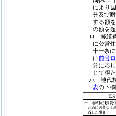
(昭和二
により国
分及び耐
する額
の額を超
ロ
修繕
に公営住
十一条に
に
前号
分に応
じて得
ハ
地代
表
の下欄
区分
一 地域特別賃貸
ために必要な土
得した場合