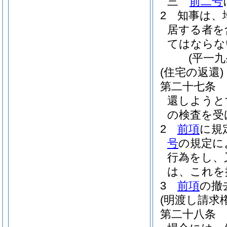
三
前二号
2
知事は、
居する者を
てはならな
(平一
(住宅の返還)
第二十七条
還しようと
の検査を受
2
前項
に規
号
の規定に
行為をし、
は、これを
3
前項
の撤
(明渡し請求権
第二十八条