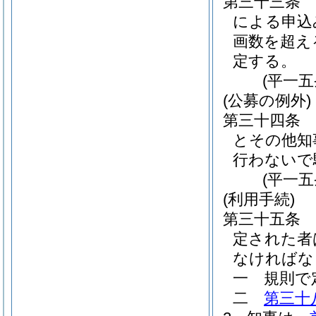
第三十三条
による申込
画数を超え
定する。
(平一
(公募の例外)
第三十四条
とその他知
行わないで
(平一
(利用手続)
第三十五条
定された者
なければな
一
規則で
二
第三十