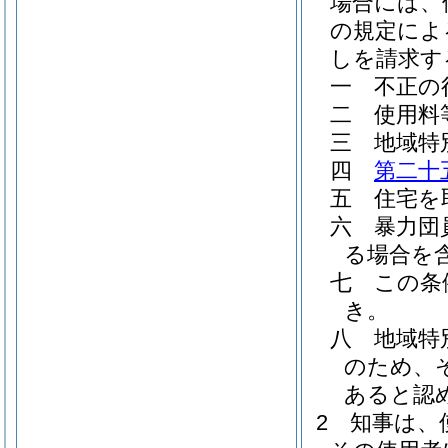
場合には、
の規定によ
しを請求す
一
不正の
二
使用料
三
地域特
四
第二十
五
住宅を
六
暴力団
る場合を含
七
この条
き。
八
地域特
のため、
あると認
2
知事は、