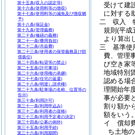
第十五条
(収入の認定等)
受けて建
第十六条
(使用料等の徴収)
に対する
第十七条
(使用料等の減免及び徴収猶
予)
二
収入 
第十八条
(保証金)
規則
(平成
第十九条
(管理義務)
第二十条
(修繕の義務)
より算出
第二十一条
(費用負担)
三
基準使
第二十二条
(共益費)
第二十三条
(使用者の保管義務及び賠
費、管理
償責任)
第二十四条
(転貸等の禁止)
び空き家
第二十五条
(許可事項)
地域特別
第二十六条
(使用権の承継)
第二十七条
(住宅の返還)
認める場
第二十八条
(明渡し請求権)
理開始年
第二十九条
(駐車場の名称、位置等の
告示)
事が必要
第三十条
(利用許可)
割り額か
第三十一条
(利用申込み)
第三十二条
(利用者の資格)
額をいう
第三十三条
(利用予定者の決定)
イ
償却
第三十四条
(公募の例外)
第三十五条
(利用手続)
ち土地の
第三十六条
(利用期間)