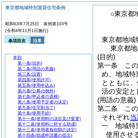
東京都地域特別賃貸住宅条例
○東京都
昭和63年7月25日 条例第103号
(令和4年11月1日施行)
東京都地域
条項目次
沿革
東京都地
(目的)
本則
第一条
(目的)
第一条
こ
第二条
(用語の意義)
め、地域特
第三条
(設置)
第四条
(使用許可)
とともに、
第五条
(使用申込み)
活の安定と
第六条
(公募の例外)
第七条
(申込者の資格)
(用語の意義)
第八条
(使用予定者の決定)
第二条
こ
第九条
(住宅割当て)
第十条
(使用手続)
それぞれ
当
第十一条
(使用料の決定及び変更)
第十二条
(使用料に対する助成)
一
地域
第十三条
(使用者負担額の決定)
使用させ
第十四条
(助成申請書の提出)