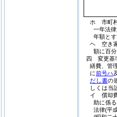
ホ
市町
一年法律
年額とす
ヘ
空き
額に百分
四
変更基
繕費、管
に
前号ハ
だし書
の
しくは当
イ
償却
助に係る
法律
(平