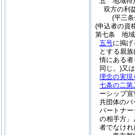
五
地域特
双方の利
(平三
(申込者の資格
第七条
地
五号
に掲げ
とする親族
情にある者
同じ。)
又
理念の実現
七条の二第
ーシップ宣
共団体のパ
パートナー
の相手方」
者でなけれ