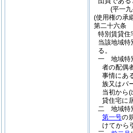
団員である
(平一
(使用権の承継
第二十六条
特別賃貸住
当該地域特
る。
一
地域特
者の配偶
事情にあ
族又はパ
当初から
貸住宅に
二
地域特
第一号
の
けてから