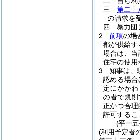
二
自ら利
三
第二十
の請求を
四
暴力団
2
前項
の場
都が供給す
場合は、当
住宅の使用
3
知事は、
認める場合
定にかかわ
の者で規則
正かつ合理
許可するこ
(平一
(利用予定者