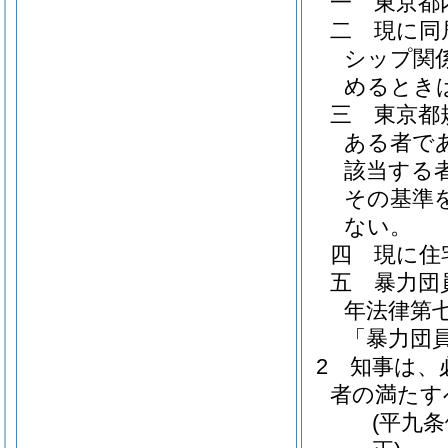
一
東京都
二
現に同
シップ関
めるとき
三
東京都
ある者で
該当する
その基準
ない。
四
現に住
五
暴力団
年法律第七
「暴力団
2
知事は、
者の満たす
(平九