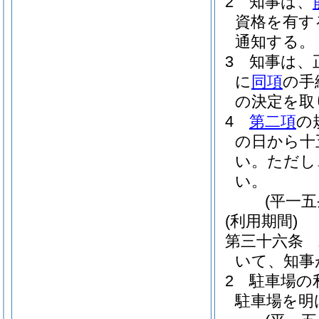
2
知事は、
資格を有す
通知する。
3
知事は、
に
同項
の手
の決定を取
4
第二項
の
の日から十
い。
ただし
い。
(平一
(利用期間)
第三十六条
いて、知事
2
駐車場の
駐車場を明