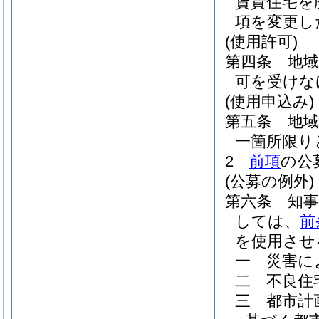
賃貸住宅を
項を変更し
(使用許可)
第四条
地
可を受けな
(使用申込み)
第五条
地
一箇所限り
2
前項
の公
(公募の例外)
第六条
知
しては、
前
を使用させ
一
災害に
二
不良住
三
都市計