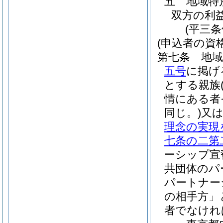
五
地域特
双方の利
(平三
(申込者の資格
第七条
地
五号
に掲げ
とする親族
情にある者
同じ。)
又
理念の実現
七条の二第
ーシップ宣
共団体のパ
パートナー
の相手方」
者でなけれ