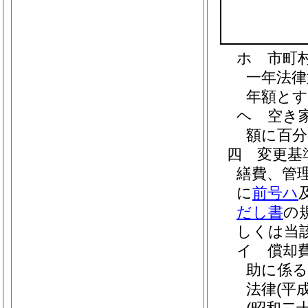
ホ
市町
一年法律
年額とす
ヘ
空き
額に百分
四
変更基
繕費、管
に
前号ハ
だし書
の
しくは当
イ
償却
助に係る
法律
(平