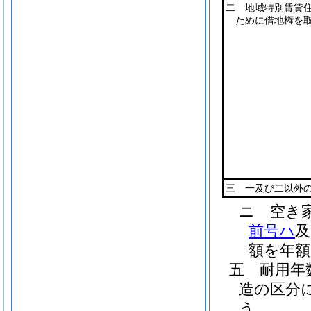
二 地域特別賃貸
ために借地権を
三 一及び二以外
ニ
空き
前号ハ
及
額を年額
五
耐用
造の区分
う。