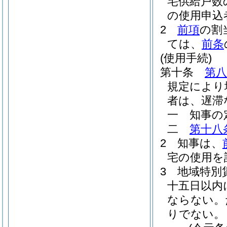
宅供給戸数
の使用申込
2
前項
の割
ては、
前条
(使用手続)
第十条
第八
規定により
者は、遅滞
一
知事の
二
第十八
2
知事は、
宅の使用を
3
地域特別
十五日以内
ならない。
りでない。