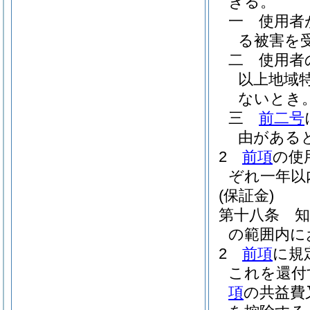
きる。
一
使用者
る被害を
二
使用者
以上地域
ないとき
三
前二号
由がある
2
前項
の使
ぞれ一年以
(保証金)
第十八条
の範囲内に
2
前項
に規
これを還付
項
の共益費