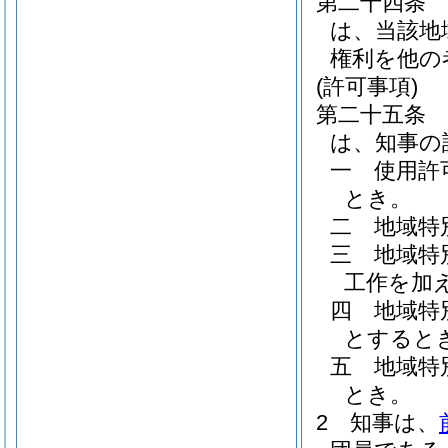
第二十四条
は、当該地
権利を他の
(許可事項)
第二十五条
は、知事の
一
使用許
とき。
二
地域特
三
地域特
工作を加
四
地域特
とすると
五
地域特
とき。
2
知事は、