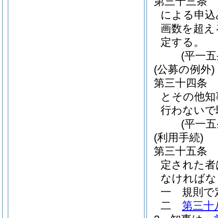
第三十三条
による申込
画数を超え
定する。
(平一
(公募の例外)
第三十四条
とその他知
行わないで
(平一
(利用手続)
第三十五条
定された者
なければな
一
規則で
二
第三十