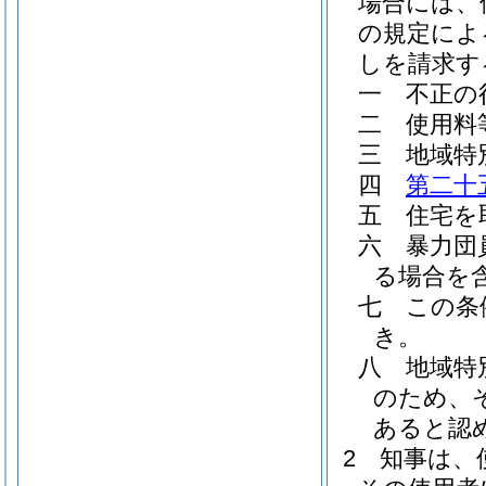
場合には、
の規定によ
しを請求す
一
不正の
二
使用料
三
地域特
四
第二十
五
住宅を
六
暴力団
る場合を含
七
この条
き。
八
地域特
のため、
あると認
2
知事は、