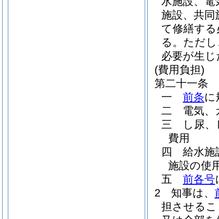
水施設、電
施設、共同
て修繕する
る。
ただし
必要が生じ
(費用負担)
第二十一条
一
前条
に
二
電気、
三
し尿、
費用
四
給水施
施設の使
五
前各号
2
知事は、
担させるこ