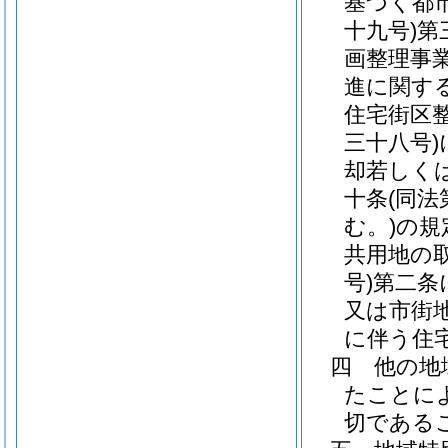
基づく都
十九号)
第
画整理事
進に関す
住宅街区
三十八号)
却若しく
十条
(同
む。)
の規
共用地の
号)
第二条
又は市街
に伴う住
四
他の地
たことに
切である