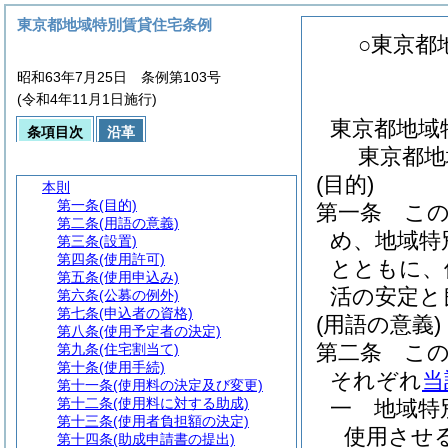
東京都地域特別賃貸住宅条例
○東京都
昭和63年7月25日 条例第103号
(令和4年11月1日施行)
東京都地域
条項目次
沿革
東京都地
(目的)
本則
第一条
(目的)
第一条
こ
第二条
(用語の意義)
め、地域特
第三条
(設置)
第四条
(使用許可)
とともに、
第五条
(使用申込み)
活の安定と
第六条
(公募の例外)
第七条
(申込者の資格)
(用語の意義)
第八条
(使用予定者の決定)
第二条
こ
第九条
(住宅割当て)
第十条
(使用手続)
それぞれ
当
第十一条
(使用料の決定及び変更)
第十二条
(使用料に対する助成)
一
地域
第十三条
(使用者負担額の決定)
使用させ
第十四条
(助成申請書の提出)