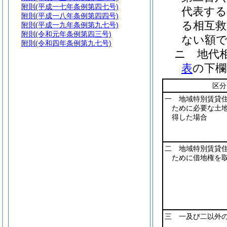
附則
(平成一七年条例第四七号)
代表する
附則
(平成一八年条例第四四号)
る相互救
附則
(平成一九年条例第九七号)
附則
(令和元年条例第四三号)
ない額
附則
(令和四年条例第九七号)
ニ
地代
表
の下欄
区分
一 地域特別賃貸
ために必要な土
得した場合
二 地域特別賃貸
ために借地権を
三 一及び二以外