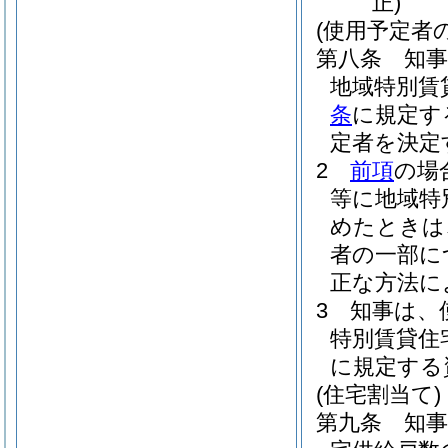
正)
(使用予定者
第八条
知
地域特別賃
条
に規定す
定者を決定
2
前項
の場
等に地域特
めたときは
者の一部に
正な方法に
3
知事は、
特別賃貸住
に規定する
(住宅割当て)
第九条
知