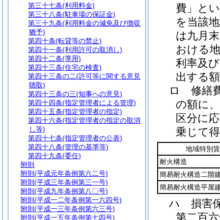
第三十七条
(利用料金)
費」とい
第三十八条
(駐車場の保証金)
を当該地
第三十九条
(利用料金の減免及び徴収
猶予)
は九月
第四十条
(転貸等の禁止)
おける地
第四十一条
(利用許可の取消し)
第四十二条
(準用)
利率及び
第四十三条
(住宅の検査)
出する
第四十三条の二
(許可等に関する意見
聴取)
ロ
修繕
第四十三条の三
(知事への意見)
の額に、
第四十四条
(指定管理者による管理)
第四十五条
(指定管理者の指定)
区分に
第四十六条
(指定管理者の指定の取消
し等)
乗じて
第四十七条
(指定管理者の公表)
第四十八条
(管理の基準等)
地域特別賃
第四十九条
(委任)
耐火構造
附則
附則
(平成元年条例第六二号)
簡易耐火構造二階
附則
(平成三年条例第三一号)
簡易耐火構造平屋
附則
(平成九年条例第八〇号)
附則
(平成一二年条例第一六四号)
ハ
損害
附則
(平成一三年条例第六三号)
第二百六
附則
(平成一五年条例第七四号)