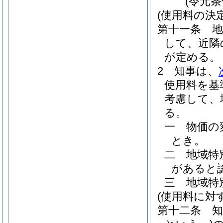
(令元
(使用料の決
第十一条
して、近隣
が定める。
2
知事は、
使用料を基
考慮して、
る。
一
物価の
とき。
二
地域特
があると
三
地域特
(使用料に対
第十二条