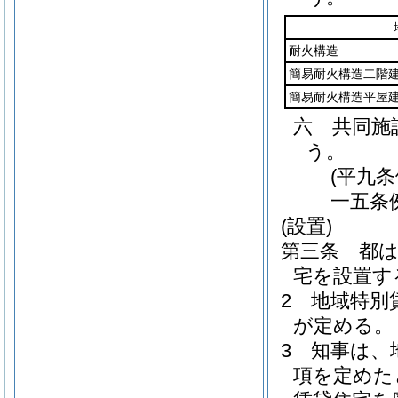
耐火構造
簡易耐火構造二階
簡易耐火構造平屋
六
共同施
う。
(平九
一五条
(設置)
第三条
都
宅を設置す
2
地域特別
が定める。
3
知事は、
項を定めた