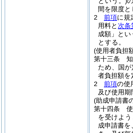
という。)
間を限度と
2
前項
に規
用料と
次条
成額」とい
とする。
(使用者負担
第十三条
ため、国が
者負担額を
2
前項
の使
及び使用期
(助成申請書
第十四条
を受けよう
成申請書を