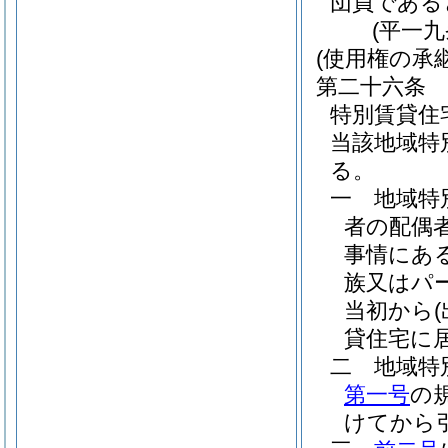
団員である
(平一
(使用権の承継
第二十六条
特別賃貸住
当該地域特
る。
一
地域特
者の配偶
事情にあ
族又はパ
当初から
貸住宅に
二
地域特
第一号
の
けてから