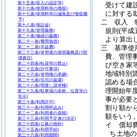
第十五条
(収入の認定等)
受けて建
第十六条
(使用料等の徴収)
に対する
第十七条
(使用料等の減免及び徴収猶
予)
二
収入 
第十八条
(保証金)
規則
(平成
第十九条
(管理義務)
第二十条
(修繕の義務)
より算出
第二十一条
(費用負担)
三
基準使
第二十二条
(共益費)
第二十三条
(使用者の保管義務及び賠
費、管理
償責任)
第二十四条
(転貸等の禁止)
び空き家
第二十五条
(許可事項)
地域特別
第二十六条
(使用権の承継)
第二十七条
(住宅の返還)
認める場
第二十八条
(明渡し請求権)
理開始年
第二十九条
(駐車場の名称、位置等の
告示)
事が必要
第三十条
(利用許可)
割り額か
第三十一条
(利用申込み)
第三十二条
(利用者の資格)
額をいう
第三十三条
(利用予定者の決定)
イ
償却
第三十四条
(公募の例外)
第三十五条
(利用手続)
ち土地の
第三十六条
(利用期間)