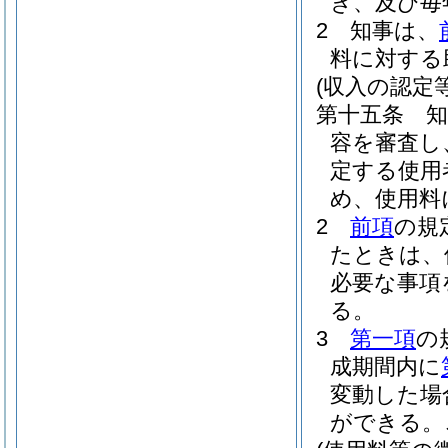
き、及び毎
2
知事は、
料に対する
(収入の認定等
第十五条
容を審査し
定する使用
め、使用料
2
前項
の規
たときは、
必要な事項
る。
3
第一項
の
成期間内に
変動した場
ができる。