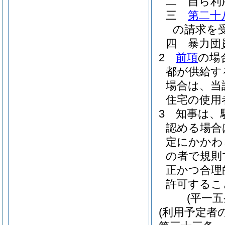
二
自ら利
三
第二十
の請求を
四
暴力団
2
前項
の場
都が供給す
場合は、当
住宅の使用
3
知事は、
認める場合
定にかかわ
の者で規則
正かつ合理
許可するこ
(平一
(利用予定者