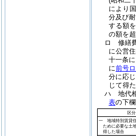
(昭和二
により国
分及び耐
する額
の額を超
ロ
修繕
に公営住
十一条に
に
前号
分に応
じて得
ハ
地代
表
の下欄
区分
一 地域特別賃貸
ために必要な土
得した場合