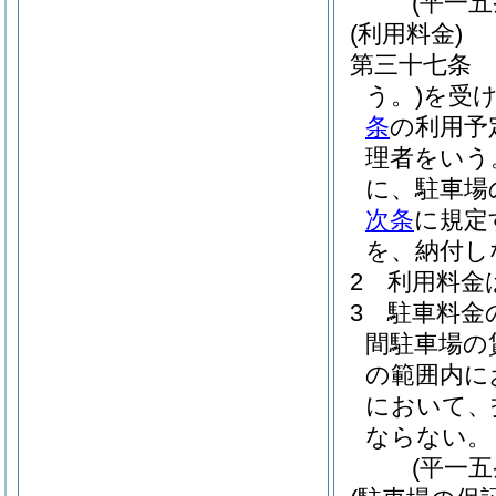
(平一
(利用料金)
第三十七条
う。)
を受
条
の利用予
理者をいう
に、駐車場
次条
に規定
を、納付し
2
利用料金
3
駐車料金
間駐車場の
の範囲内に
において、
ならない。
(平一