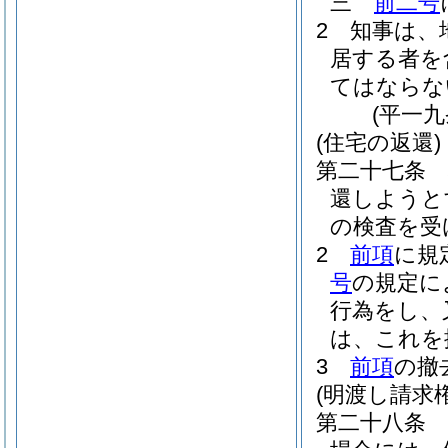
三
前二号
2
知事は、
居する者を
てはならな
(平一
(住宅の返還)
第二十七条
還しようと
の検査を受
2
前項
に規
号
の規定に
行為をし、
は、これを
3
前項
の撤
(明渡し請求権
第二十八条