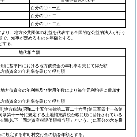
百分の〇・一五
百分の〇・二
百分の〇・二五
により、地方公共団体の利益を代表する全国的な公益的法人が行う
額で、知事が定めるものを年額とする。
とする。
地代相当額
費用に基準日における地方債資金の年利率を乗じて得た額
地方債資金の年利率を乗じて得た額
る地方債資金の年利率及び耐用年数により毎年元利均等に償却す
地方債資金の年利率を乗じて得た額
額
(地方税法
(昭和二十五年法律第二百二十六号)
第三百四十一条第
同条第十一号に規定する土地補充課税台帳に現に登録されている
る額
(以下「固定資産税評価額相当額」という。)
に百分の六を乗
条に規定する市町村交付金の額を年額とする。