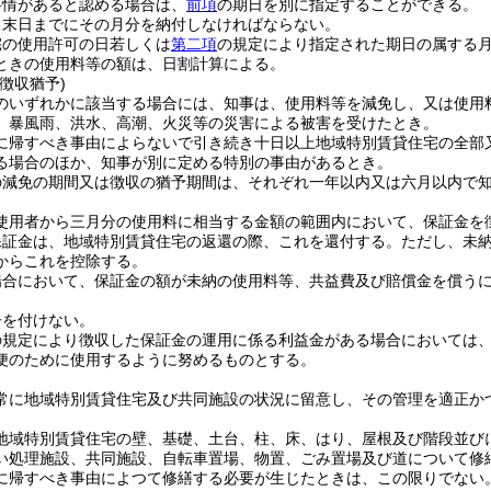
事情があると認める場合は、
前項
の期日を別に指定することができる。
月末日までにその月分を納付しなければならない。
宅の使用許可の日若しくは
第二項
の規定により指定された期日の属する
ときの使用料等の額は、日割計算による。
徴収猶予)
のいずれかに該当する場合には、知事は、使用料等を減免し、又は使用
、暴風雨、洪水、高潮、火災等の災害による被害を受けたとき。
に帰すべき事由によらないで引き続き十日以上地域特別賃貸住宅の全部
る場合のほか、知事が別に定める特別の事由があるとき。
の減免の期間又は徴収の猶予期間は、それぞれ一年以内又は六月以内で
使用者から三月分の使用料に相当する金額の範囲内において、保証金を
保証金は、地域特別賃貸住宅の返還の際、これを還付する。
ただし、未
からこれを控除する。
場合において、保証金の額が未納の使用料等、共益費及び賠償金を償う
子を付けない。
の規定により徴収した保証金の運用に係る利益金がある場合においては
便のために使用するように努めるものとする。
常に地域特別賃貸住宅及び共同施設の状況に留意し、その管理を適正か
地域特別賃貸住宅の壁、基礎、土台、柱、床、はり、屋根及び階段並び
い処理施設、共同施設、自転車置場、物置、ごみ置場及び道について修
に帰すべき事由によつて修繕する必要が生じたときは、この限りでない