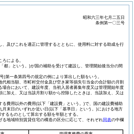
昭和六三年七月二五日
条例第一〇三号
し、及びこれを適正に管理するとともに、使用料に対する助成を行
ころによる。
下「都」という。)
が国の補助を受けて建設し、管理開始後当分の間
号)
第一条第四号の規定の例により算出した額をいう。
地代相当額、市町村交付金及び空き家等損失引当金の合計額の月割
る場合において、建設年度、当初入居者募集年度又は管理開始年度
額に加え、又は当該月割り額から控除したときは、当該加え、又は
する費用以外の費用
(以下「建設費」という。)
で、国の建設費補助
九月末日のいずれか近い日
(以下「基準日」という。)
における地方
却するものとして算出する額を年額とする。
げる地域特別賃貸住宅の構造の区分に応じて、それぞれ
同表
の中欄
乗率
管理事務費の乗率