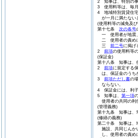
2
知事は、特別の
3
使用料等は、毎
4
地域特別賃貸住
が一月に満たない
(使用料等の減免及び
第十七条
次の各号
一
使用者が地震
二
使用者の責め
三
前二号
に掲げ
2
前項
の使用料等
(保証金)
第十八条
知事は、
2
前項
に規定する
は、保証金のうち
3
前項ただし書
の
ならない。
4
保証金には、利
5
知事は、
第一項
使用者の共同の利
(管理義務)
第十九条
知事は、
(修繕の義務)
第二十条
知事は、
施設、共同じんか
し、使用者の責め