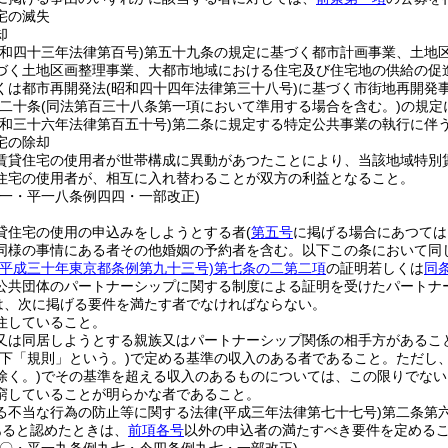
宅の滅失
却
昭和四十三年法律第百号)
第五十九条の規定に基づく都市計画事業、土地
づく土地区画整理事業、大都市地域における住宅及び住宅地の供給の促
くは都市再開発法
(昭和四十四年法律第三十八号)
に基づく市街地再開発
二十条
(同法第百三十八条第一項において準用する場合を含む。)
の規定
昭和三十六年法律第百五十号)
第二条に規定する特定公共事業の執行に伴
宅の除却
賃貸住宅の使用者が世帯構成に異動があつたことにより、当該地域特別
住宅の使用者が、相互に入れ替わることが双方の利益となること。
三一・平一八条例四四・一部改正)
貸住宅の使用の申込みをしようとする者
(
第五号
に掲げる場合にあつては
同様の事情にある者その他婚姻の予約者を含む。以下この条において同じ
(平成三十年東京都条例第九十三号)
第七条の二第二項
の証明若しくは
同
公共団体のパートナーシップに関する制度による証明を受けたパートナ
は、次に掲げる要件を満たす者でなければならない。
住していること。
又は同居しようとする親族又はパートナーシップ関係の相手方があるこ
以下「規則」という。)
で定める基準の収入のある者であること。
ただし
除く。)
でその基準を超える収入のあるものについては、この限りでない
窮していることが明らかな者であること。
る不当な行為の防止等に関する法律
(平成三年法律第七十七号)
第二条第
あると認めたときは、
前項各号
以外の申込者の満たすべき要件を定める