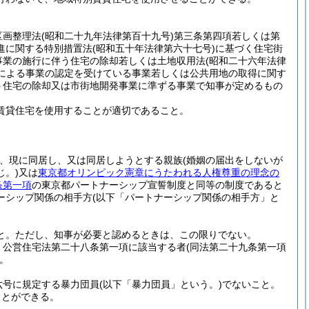
区画整理法
(昭和二十九年法律第百十九号)
第三条第四項若しくは第
進に関する特別措置法
(昭和五十年法律第六十七号)
に基づく住宅街
事業の施行に伴う住宅の除却若しくは土地収用法
(昭和二十六年法律
による事業の認定を受けている事業若しくは公共用地の取得に関す
う住宅の除却又は市街地開発事業に準ずる事業で知事が定めるもの
賃貸住宅を使用することが適切であること。
、現に同居し、又は同居しようとする親族
(婚姻の届出をしないが
。)
又は
東京都オリンピック憲章にうたわれる人権尊重の理念の
条第一項
の東京都パートナーシップ宣誓制度と同等の制度であると
ーシップ関係の相手方
(以下「パートナーシップ関係の相手方」と
と。
ただし、知事が必要と認めるときは、この限りでない。
、公営住宅法第二十八条第一項に該当する者
(同法第二十九条第一項
。
六号に規定する暴力団員
(以下「暴力団員」という。)
でないこと。
ことができる。