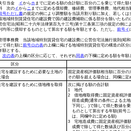
損失引当金
イ
から
ホ
までに定める額の合計額に百分の二を乗じて得た額
料 次の
イ
から
ニ
までに定める償却費、修繕費、管理事務費、地代相当
前号ただし書
の規定の例により調整額を当該月割り額に加え、若しくは
該地域特別賃貸住宅の建設費で国の建設費補助に係る部分を除いたもの
営住宅法
(昭和二十六年法律第百九十三号)
第十三条第三項の規定の例に
利均等に償却するものとして算出する額を年額とする。
ただし、
前号イ
管理事務費 当該地域特別賃貸住宅の建設費に公営住宅法施行規則
(昭
じて得た額に
前号ロの表
の上欄に掲げる地域特別賃貸住宅の構造の区分
年額とする。
額
次の表
の上欄の区分に応じて、それぞれ
同表
の下欄に定める額を年額
区分
住宅を建設するために必要な土地の
固定資産税評価額相当額に百分の
た場合
その額を超える場合は、同欄に定
住宅を建設するために借地権を取得
次に掲げる額の合計額
1 地代
2 借地権取得費に固定資産税評
得造成費
(通常の条件による土
下同じ。)
で除して得た数値を乗
ものとして算出する年額
(前号
は、同欄中2に定める額)
3 宅地造成費に固定資産税評価
成費で除して得た数値及び百分