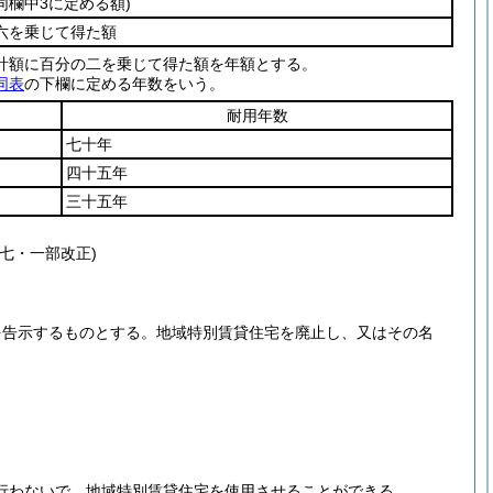
欄中3に定める額)
六を乗じて得た額
計額に百分の二を乗じて得た額を年額とする。
同表
の下欄に定める年数をいう。
耐用年数
七十年
四十五年
三十五年
七・一部改正)
を告示するものとする。
地域特別賃貸住宅を廃止し、又はその名
行わないで、地域特別賃貸住宅を使用させることができる。