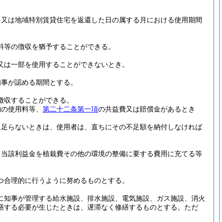
月又は地域特別賃貸住宅を返還した日の属する月における使用期間
料等の徴収を猶予することができる。
又は一部を使用することができないとき。
知事が認める期間とする。
徴収することができる。
納の使用料等、
第二十二条第一項
の共益費又は賠償金があるとき
に足らないときは、使用者は、直ちにその不足額を納付しなければ
、当該利益金を植栽費その他の環境の整備に要する費用に充てる等
つ合理的に行うように努めるものとする。
に知事が管理する給水施設、排水施設、電気施設、ガス施設、消火
繕する必要が生じたときは、遅滞なく修繕するものとする。
ただ
。