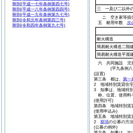
附則
(平成一七年条例第四七号)
三 一及び二以外
附則
(平成一八年条例第四四号)
附則
(平成一九年条例第九七号)
ニ
空き家等
附則
(令和元年条例第四三号)
五
耐用年数
次
附則
(令和四年条例第九七号)
耐火構造
簡易耐火構造二階
簡易耐火構造平屋
六
共同施設 児
(平九条例
(設置)
第三条
都は、
第一
2
地域特別賃貸住
3
知事は、地域特
称、位置、使用料
(使用許可)
第四条
地域特別賃
(使用申込み)
第五条
地域特別賃
2
前項
の公募の方
(公募の例外)
第六条
知事は、次