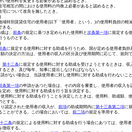
伴い使用料を変更する必要があると認めるとき。
住宅相互の間における使用料の均衡上必要があると認めるとき。
住宅について改良を施したとき。
)
地域特別賃貸住宅の使用者
(以下「使用者」という。)
の使用料負担の軽
できる。
助成は、
前条
の規定に基づき定められた使用料と
次条第一項
に規定する
行うものとする。
)
前条
に規定する使用料に対する助成を行うため、国が定める使用者負担
担額の決定の方法は、使用者の収入の区分及び使用期間に応じて、規則
、
第十二条
に規定する使用料に対する助成を受けようとするときは、収
するとき、及び毎年、知事に提出しなければならない。
申請がない場合は、当該使用者に対し使用料に対する助成を行わないこ
前条第一項
の申請があつた場合は、その内容を審査し、使用者の収入を
を定め、使用料に対する助成を行う旨を決定する。
り使用料に対する助成を行うことを決定したときは、使用料、助成額、
のとする。
より認定された使用者の収入が、
前項
の助成期間内に
第十三条第二項
に
ることができる。
この場合においては、
前二項
の規定を準用する。
十二条
の規定による使用料に対する助成を行う場合にあつては、使用者
を徴収する。