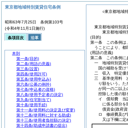
東京都地域特別賃貸住宅条例
○東京都地域
昭和63年7月25日 条例第103号
東京都地域特別賃
(令和4年11月1日施行)
東京都地域特
(目的)
条項目次
沿革
第一条
この条例は
うことにより、都
(用語の意義)
本則
第二条
この条例に
第一条
(目的)
一
地域特別賃
第二条
(用語の意義)
国の補助を受け
第三条
(設置)
二
収入 特定優
第四条
(使用許可)
三
基準使用料 
第五条
(使用申込み)
り額をいう。
た
第六条
(公募の例外)
が同一の二以上
第七条
(申込者の資格)
控除した後の額
第八条
(使用予定者の決定)
イ
償却費 当
第九条
(住宅割当て)
に係る部分を
第十条
(使用手続)
債資金
(政府
第十一条
(使用料の決定及び変更)
ロ
修繕費及び
第十二条
(使用料に対する助成)
又は下欄に定
第十三条
(使用者負担額の決定)
第十四条
(助成申請書の提出)