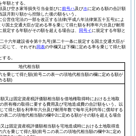
を年額とする。
額及び空き家等損失引当金並びに
前号ハ
及び
ホ
に定める額の合計額
当該月割り額から控除した後の額をいう。
に公営住宅法の一部を改正する法律
(平成八年法律第五十五号)
によ
より国土交通大臣が定める率を乗じて得た額を利率年六分及び耐用
に規定する年額がその額を超える場合は、
同号イ
に規定する年額と
和二十六年建設省令第十九号)
第二十一条に規定する国土交通大臣が
に応じて、それぞれ
同表
の中欄又は下欄に定める率を乗じて得た額
とする。
地代相当額
六を乗じて得た額
(前号ニの表一の項地代相当額の欄に定める額が
める額)
価額又は固定資産税評価額相当額を借地権取得時における土地取
地の所有権の取得に要する費用及び宅地造成費の合計額をいう。以
じて得た額を利率年六分及び耐用年数で毎年元利均等に償却する
ニの表二の項地代相当額の欄中2に定める額がその額を超える場合
額又は固定資産税評価額相当額を宅地造成時における土地取得造
の六を乗じて得た額
(前号ニの表二の項地代相当額の欄中3に定め