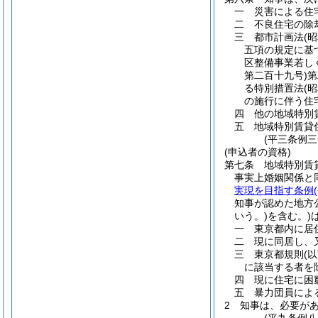
一
災害による住
二
不良住宅の除
三
都市計画法
(
五項の規定に基
区整備事業若し
第二百十九号)
第
る特別措置法
(
の施行に伴う住
四
他の地域特別
五
地域特別賃貸
(平三条例
(申込者の資格)
第七条
地域特別賃
事実上婚姻関係と
実現を目指す条例
知事が認めた地方
いう。)
を含む。)
一
東京都内に居
二
現に同居し、
三
東京都規則
(
に該当する者を
四
現に住宅に困
五
暴力団員によ
2
知事は、必要が