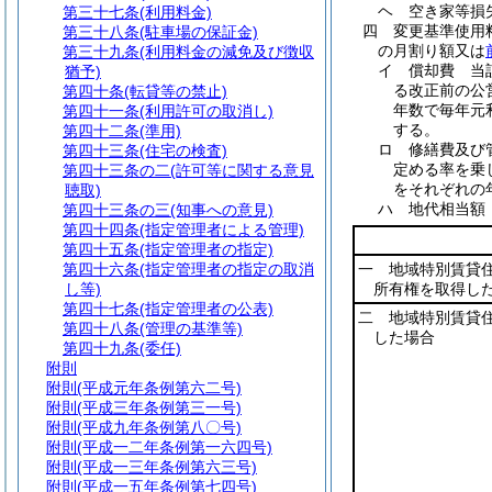
ヘ
空き家等
第三十七条
(利用料金)
四
変更基準使用
第三十八条
(駐車場の保証金)
の月割り額又は
第三十九条
(利用料金の減免及び徴収
イ
償却費 当
猶予)
る改正前の公
第四十条
(転貸等の禁止)
年数で毎年元
第四十一条
(利用許可の取消し)
する。
第四十二条
(準用)
ロ
修繕費及び
第四十三条
(住宅の検査)
定める率を乗
第四十三条の二
(許可等に関する意見
をそれぞれの
聴取)
ハ
地代相当
第四十三条の三
(知事への意見)
第四十四条
(指定管理者による管理)
第四十五条
(指定管理者の指定)
第四十六条
(指定管理者の指定の取消
一 地域特別賃貸
し等)
所有権を取得し
第四十七条
(指定管理者の公表)
二 地域特別賃貸
第四十八条
(管理の基準等)
した場合
第四十九条
(委任)
附則
附則
(平成元年条例第六二号)
附則
(平成三年条例第三一号)
附則
(平成九年条例第八〇号)
附則
(平成一二年条例第一六四号)
附則
(平成一三年条例第六三号)
附則
(平成一五年条例第七四号)