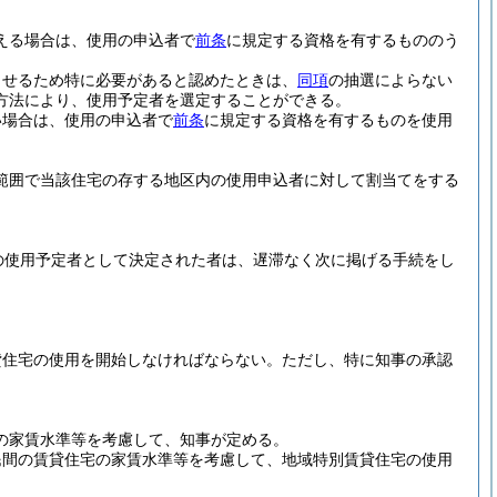
える場合は、使用の申込者で
前条
に規定する資格を有するもののう
させるため特に必要があると認めたときは、
同項
の抽選によらない
方法により、使用予定者を選定することができる。
い場合は、使用の申込者で
前条
に規定する資格を有するものを使用
範囲で当該住宅の存する地区内の使用申込者に対して割当てをする
。
の使用予定者として決定された者は、遅滞なく次に掲げる手続をし
貸住宅の使用を開始しなければならない。
ただし、特に知事の承認
の家賃水準等を考慮して、知事が定める。
民間の賃貸住宅の家賃水準等を考慮して、地域特別賃貸住宅の使用