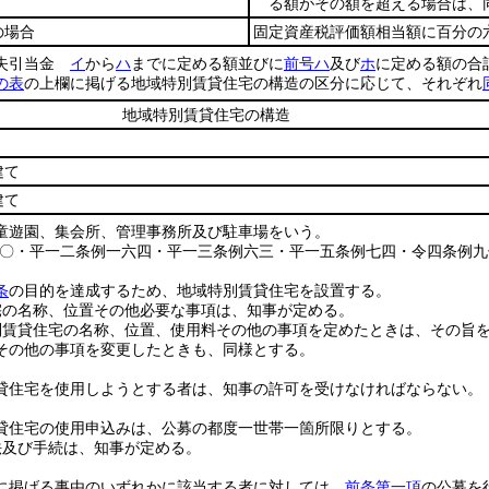
る額がその額を超える場合は、同
の場合
固定資産税評価額相当額に百分の
損失引当金
イ
から
ハ
までに定める額並びに
前号ハ
及び
ホ
に定める額の合
の表
の上欄に掲げる地域特別賃貸住宅の構造の区分に応じて、それぞれ
地域特別賃貸住宅の構造
建て
建て
童遊園、集会所、管理事務所及び駐車場をいう。
八〇・平一二条例一六四・平一三条例六三・平一五条例七四・令四条例九
条
の目的を達成するため、地域特別賃貸住宅を設置する。
宅の名称、位置その他必要な事項は、知事が定める。
別賃貸住宅の名称、位置、使用料その他の事項を定めたときは、その旨
その他の事項を変更したときも、同様とする。
貸住宅を使用しようとする者は、知事の許可を受けなければならない。
貸住宅の使用申込みは、公募の都度一世帯一箇所限りとする。
法及び手続は、知事が定める。
に掲げる事由のいずれかに該当する者に対しては、
前条第一項
の公募を