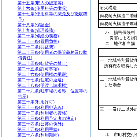
第十五条
(収入の認定等)
耐火構造
第十六条
(使用料等の徴収)
第十七条
(使用料等の減免及び徴収猶
簡易耐火構造二階
予)
簡易耐火構造平屋
第十八条
(保証金)
第十九条
(管理義務)
ハ
損害保険料
第二十条
(修繕の義務)
災害による損
第二十一条
(費用負担)
ニ
地代相当
第二十二条
(共益費)
第二十三条
(使用者の保管義務及び賠
償責任)
一 地域特別賃貸
第二十四条
(転貸等の禁止)
所有権を取得し
第二十五条
(許可事項)
第二十六条
(使用権の承継)
二 地域特別賃貸
第二十七条
(住宅の返還)
した場合
第二十八条
(明渡し請求権)
第二十九条
(駐車場の名称、位置等の
告示)
第三十条
(利用許可)
第三十一条
(利用申込み)
三 一及び二以外
第三十二条
(利用者の資格)
第三十三条
(利用予定者の決定)
第三十四条
(公募の例外)
第三十五条
(利用手続)
ホ
市町村交付
第三十六条
(利用期間)