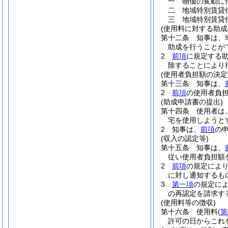
一
物価の変動に
二
地域特別賃貸
三
地域特別賃貸
(使用料に対する助成
第十二条
知事は、
助成を行うことが
2
前項
に規定する
除することにより
(使用者負担額の決定
第十三条
知事は、
2
前項
の使用者負
(助成申請書の提出)
第十四条
使用者は
宅を使用しようと
2
知事は、
前項
の
(収入の認定等)
第十五条
知事は、
従い使用者負担額
2
前項
の規定によ
に対し通知するも
3
第一項
の規定に
の再認定を請求す
(使用料等の徴収)
第十六条
使用料
(
第
許可の日からこれ