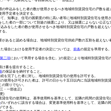
八〇・平一九条例九七・令四条例九七・一部改正)
用の申込みをした者の数が使用させるべき地域特別賃貸住宅の戸数を超
使用予定者を決定する。
いて、知事は、住宅の困窮度の特に高い者等に地域特別賃貸住宅を使用
をした者の一部について別途の抽選により、又は抽選によらない公正な
申込みをした者の数が使用させるべき地域特別賃貸住宅の戸数を超えな
する。
要があると認める場合は、地域特別賃貸住宅供給戸数の五割を超えない
した場合における使用予定者の決定については、
前条
の規定を準用する
第二項
において準用する場合を含む。)
の規定により地域特別賃貸住宅
。
請け書を提出すること。
項
の保証金を納付すること。
手続を完了した者に対し、地域特別賃貸住宅の使用を許可する。
宅の使用を許可された者は、許可の日から十五日以内に当該地域特別賃
この限りでない。
三・一部改正)
更)
賃貸住宅の使用料は、基準使用料を基準として、近隣の民間の賃貸住宅
号
のいずれかに該当する場合は、変更基準使用料を基準として、近隣の
ができる。