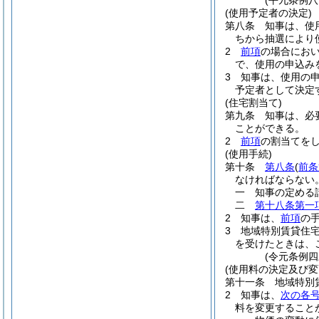
(平九条例
(使用予定者の決定)
第八条
知事は、使
ちから抽選により
2
前項
の場合にお
で、使用の申込み
3
知事は、使用の
予定者として決定
(住宅割当て)
第九条
知事は、必
ことができる。
2
前項
の割当てを
(使用手続)
第十条
第八条
(
前条
なければならない
一
知事の定める
二
第十八条第一
2
知事は、
前項
の
3
地域特別賃貸住
を受けたときは、
(令元条例四
(使用料の決定及び変
第十一条
地域特別
2
知事は、
次の各
料を変更すること