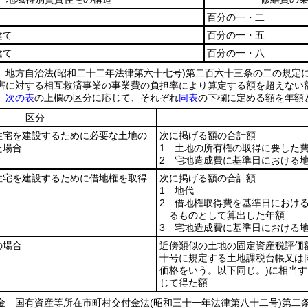
百分の一・二
建て
百分の一・五
建て
百分の一・八
 地方自治法
(昭和二十二年法律第六十七号)
第二百六十三条の二の規定
害に対する相互救済事業の事業費の負担率により算定する額を超えない
額
次の表
の上欄の区分に応じて、それぞれ
同表
の下欄に定める額を年額
区分
住宅を建設するために必要な土地の
次に掲げる額の合計額
た場合
1 土地の所有権の取得に要した
2 宅地造成費に基準日における
住宅を建設するために借地権を取得
次に掲げる額の合計額
1 地代
2 借地権取得費を基準日におけ
るものとして算出した年額
3 宅地造成費に基準日における
の場合
近傍類似の土地の固定資産税評価
十号に規定する土地課税台帳又は
価格をいう。以下同じ。)
に相当す
じて得た額
金 国有資産等所在市町村交付金法
(昭和三十一年法律第八十二号)
第二