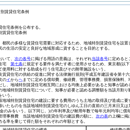
特別賃貸住宅条例
貸住宅条例を公布する。
別賃貸住宅条例
、都民の多様な賃貸住宅需要に対応するため、地域特別賃貸住宅を設置
民の生活の安定と良好な地域形成に資することを目的とする。
おいて、
次の各号
に掲げる用語の意義は、それぞれ
当該各号
に定めると
貸住宅
第七条
に規定する要件を満たす者に使用させるため、東京都
(以
て使用料に対する助成を行う住宅及びその附帯施設をいう。
良賃貸住宅の供給の促進に関する法律施行規則
(平成五年建設省令第十六
次の
イ
から
ヘ
までに定める償却費、修繕費、管理事務費、損害保険料、
だし、地域特別賃貸住宅相互間における均衡上必要があると知事が認め
の地域特別賃貸住宅について、知事が必要と認める調整額を当該月割り
をいう。
該地域特別賃貸住宅の建設に要する費用のうち土地の取得及び造成に要
除いたものを当該地域特別賃貸住宅のしゆん工日の直前の三月末日又は
資金のみをいう。以下同じ。)
の年利率及び耐用年数で毎年元利均等に償
管理事務費 当該地域特別賃貸住宅の建設費の額に、
次の表
の上欄に掲
める率を乗じて得た額をそれぞれの年額とする。
地域特別賃貸住宅の構造
修繕費の