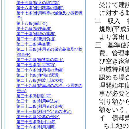
第十五条
(収入の認定等)
受けて建
第十六条
(使用料等の徴収)
に対する
第十七条
(使用料等の減免及び徴収猶
予)
二
収入 
第十八条
(保証金)
規則
(平成
第十九条
(管理義務)
第二十条
(修繕の義務)
より算出
第二十一条
(費用負担)
三
基準使
第二十二条
(共益費)
第二十三条
(使用者の保管義務及び賠
費、管理
償責任)
第二十四条
(転貸等の禁止)
び空き家
第二十五条
(許可事項)
地域特別
第二十六条
(使用権の承継)
第二十七条
(住宅の返還)
認める場
第二十八条
(明渡し請求権)
理開始年
第二十九条
(駐車場の名称、位置等の
告示)
事が必要
第三十条
(利用許可)
割り額か
第三十一条
(利用申込み)
第三十二条
(利用者の資格)
額をいう
第三十三条
(利用予定者の決定)
イ
償却
第三十四条
(公募の例外)
第三十五条
(利用手続)
ち土地の
第三十六条
(利用期間)