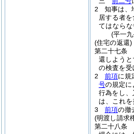
三
前二号
2
知事は、
居する者を
てはならな
(平一
(住宅の返還)
第二十七条
還しようと
の検査を受
2
前項
に規
号
の規定に
行為をし、
は、これを
3
前項
の撤
(明渡し請求権
第二十八条