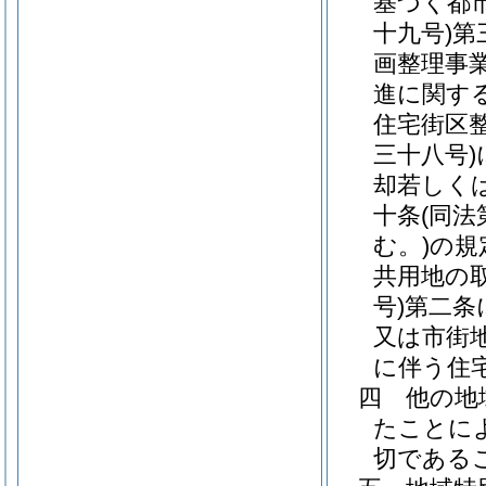
基づく都
十九号)
第
画整理事
進に関す
住宅街区
三十八号)
却若しく
十条
(同
む。)
の規
共用地の
号)
第二条
又は市街
に伴う住
四
他の地
たことに
切である