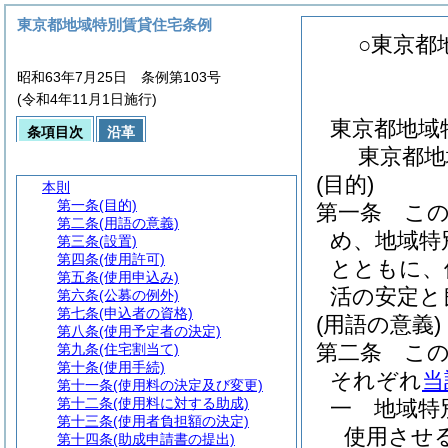
東京都地域特別賃貸住宅条例
○東京都
昭和63年7月25日 条例第103号
(令和4年11月1日施行)
東京都地域
条項目次
沿革
東京都地
(目的)
本則
第一条
(目的)
第一条
こ
第二条
(用語の意義)
め、地域特
第三条
(設置)
第四条
(使用許可)
とともに、
第五条
(使用申込み)
活の安定と
第六条
(公募の例外)
第七条
(申込者の資格)
(用語の意義)
第八条
(使用予定者の決定)
第二条
こ
第九条
(住宅割当て)
第十条
(使用手続)
それぞれ
当
第十一条
(使用料の決定及び変更)
第十二条
(使用料に対する助成)
一
地域
第十三条
(使用者負担額の決定)
使用させ
第十四条
(助成申請書の提出)