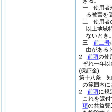
きる。
一
使用者
る被害を
二
使用者
以上地域
ないとき
三
前二号
由がある
2
前項
の使
ぞれ一年以
(保証金)
第十八条
の範囲内に
2
前項
に規
これを還付
項
の共益費