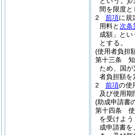
という。)
間を限度と
2
前項
に規
用料と
次条
成額」とい
とする。
(使用者負担
第十三条
ため、国が
者負担額を
2
前項
の使
及び使用期
(助成申請書
第十四条
を受けよう
成申請書を