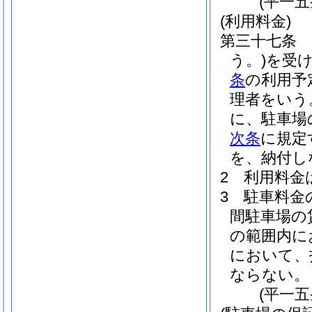
(平一
(利用料金)
第三十七条
う。)
を受
条
の利用予
理者をいう
に、駐車場
次条
に規定
を、納付し
2
利用料金
3
駐車料金
間駐車場の
の範囲内に
において、
ならない。
(平一