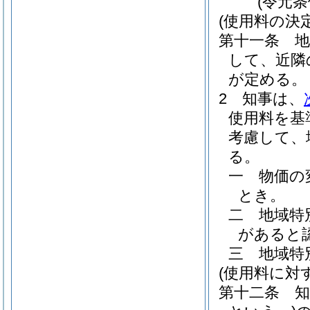
(令元
(使用料の決
第十一条
して、近隣
が定める。
2
知事は、
使用料を基
考慮して、
る。
一
物価の
とき。
二
地域特
があると
三
地域特
(使用料に対
第十二条