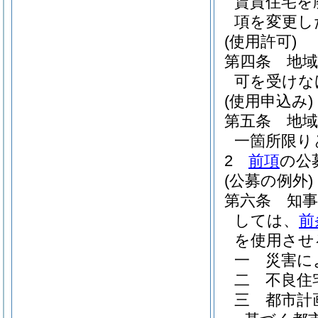
賃貸住宅を
項を変更し
(使用許可)
第四条
地
可を受けな
(使用申込み)
第五条
地
一箇所限り
2
前項
の公
(公募の例外)
第六条
知
しては、
前
を使用させ
一
災害に
二
不良住
三
都市計