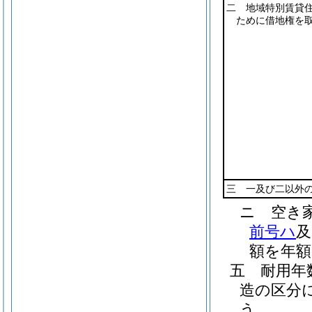
二 地域特別賃貸
ために借地権を
三 一及び二以外
ニ
空き
前号ハ
及
額を年額
五
耐用
造の区分
う。