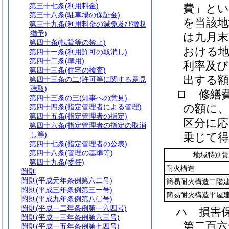
第三十七条
(利用料金)
費」とい
第三十八条
(駐車場の保証金)
を当該地
第三十九条
(利用料金の減免及び徴収
猶予)
は九月
第四十条
(転貸等の禁止)
おける地
第四十一条
(利用許可の取消し)
第四十二条
(準用)
利率及び
第四十三条
(住宅の検査)
出する
第四十三条の二
(許可等に関する意見
聴取)
ロ
修繕
第四十三条の三
(知事への意見)
の額に、
第四十四条
(指定管理者による管理)
第四十五条
(指定管理者の指定)
区分に
第四十六条
(指定管理者の指定の取消
し等)
乗じて
第四十七条
(指定管理者の公表)
第四十八条
(管理の基準等)
地域特別賃
第四十九条
(委任)
耐火構造
附則
附則
(平成元年条例第六二号)
簡易耐火構造二階
附則
(平成三年条例第三一号)
簡易耐火構造平屋
附則
(平成九年条例第八〇号)
附則
(平成一二年条例第一六四号)
ハ
損害
附則
(平成一三年条例第六三号)
第二百六
附則
(平成一五年条例第七四号)