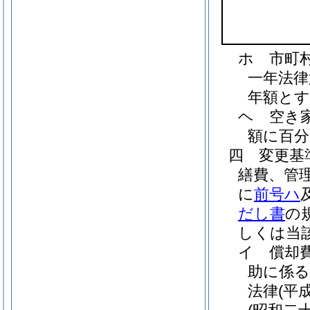
ホ
市町
一年法律
年額とす
ヘ
空き
額に百分
四
変更基
繕費、管
に
前号ハ
だし書
の
しくは当
イ
償却
助に係る
法律
(平