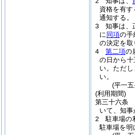
2
知事は、
資格を有す
通知する。
3
知事は、
に
同項
の手
の決定を取
4
第二項
の
の日から十
い。
ただし
い。
(平一
(利用期間)
第三十六条
いて、知事
2
駐車場の
駐車場を明