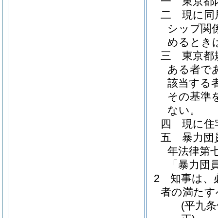
一
東京都
二
現に同
シップ関
めるとき
三
東京都
ある者で
該当する
その基準
ない。
四
現に住
五
暴力団
年法律第七
「暴力団
2
知事は、
者の満たす
(平九