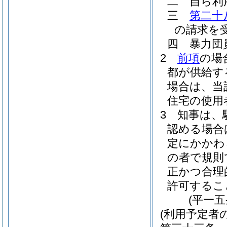
二
自ら利
三
第二十
の請求を
四
暴力団
2
前項
の場
都が供給す
場合は、当
住宅の使用
3
知事は、
認める場合
定にかかわ
の者で規則
正かつ合理
許可するこ
(平一
(利用予定者