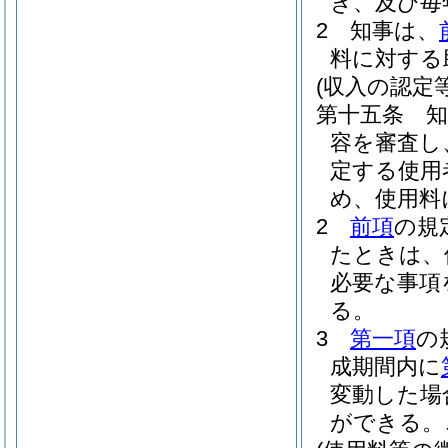
き、及び毎
2
知事は、
料に対する
(収入の認定等
第十五条
容を審査し
定する使用
め、使用料
2
前項
の規
たときは、
必要な事項
る。
3
第一項
の
成期間内に
変動した場
ができる。