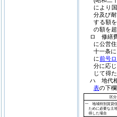
(昭和二
により国
分及び耐
する額
の額を超
ロ
修繕
に公営住
十一条に
に
前号
分に応
じて得
ハ
地代
表
の下欄
区分
一 地域特別賃貸
ために必要な土
得した場合