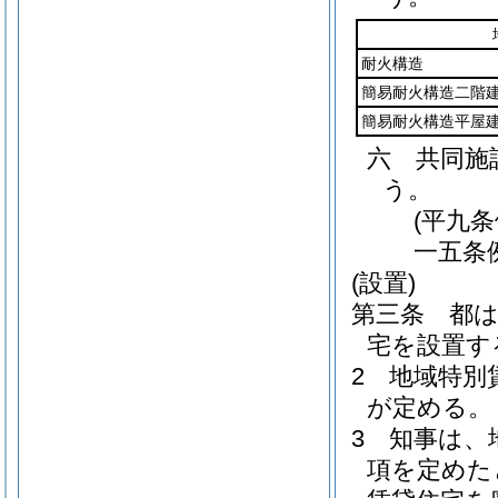
耐火構造
簡易耐火構造二階
簡易耐火構造平屋
六
共同施
う。
(平九
一五条
(設置)
第三条
都
宅を設置す
2
地域特別
が定める。
3
知事は、
項を定めた