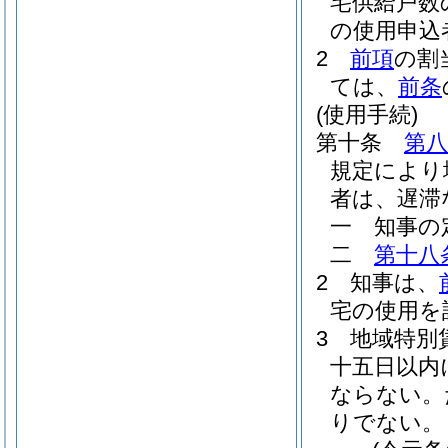
宅供給戸数
の使用申込
2
前項
の割
ては、
前条
(使用手続)
第十条
第八
規定により
者は、遅滞
一
知事の
二
第十八
2
知事は、
宅の使用を
3
地域特別
十五日以内
ならない。
りでない。