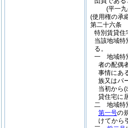
団員である
(平一
(使用権の承継
第二十六条
特別賃貸住
当該地域特
る。
一
地域特
者の配偶
事情にあ
族又はパ
当初から
貸住宅に
二
地域特
第一号
の
けてから