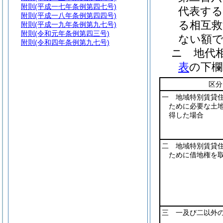
附則
(平成一七年条例第四七号)
代表する
附則
(平成一八年条例第四四号)
る相互救
附則
(平成一九年条例第九七号)
附則
(令和元年条例第四三号)
ない額
附則
(令和四年条例第九七号)
ニ
地代
表
の下欄
区分
一 地域特別賃貸
ために必要な土
得した場合
二 地域特別賃貸
ために借地権を
三 一及び二以外