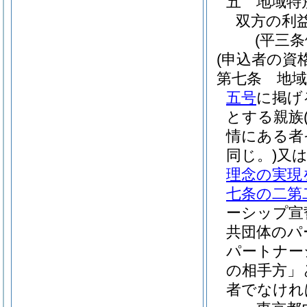
五
地域特
双方の利
(平三
(申込者の資格
第七条
地
五号
に掲げ
とする親族
情にある者
同じ。)
又
理念の実現
七条の二第
ーシップ宣
共団体のパ
パートナー
の相手方」
者でなけれ