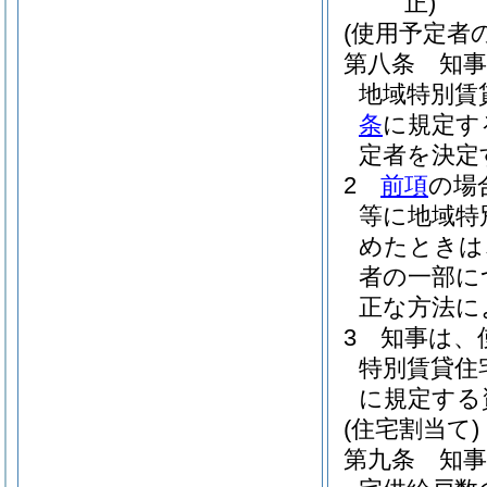
正)
(使用予定者
第八条
知
地域特別賃
条
に規定す
定者を決定
2
前項
の場
等に地域特
めたときは
者の一部に
正な方法に
3
知事は、
特別賃貸住
に規定する
(住宅割当て)
第九条
知