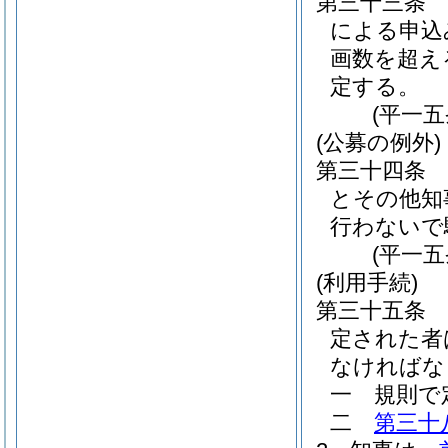
第三十三条
による申込
画数を超え
定する。
(平一
(公募の例外)
第三十四条
とその他知
行わないで
(平一
(利用手続)
第三十五条
定された者
なければな
一
規則で
二
第三十