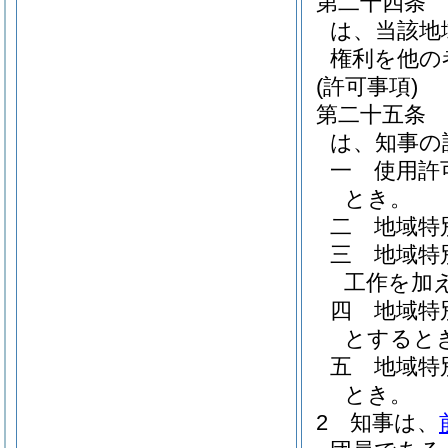
第二十四条
は、当該地
権利を他の
(許可事項)
第二十五条
は、知事の
一
使用許
とき。
二
地域特
三
地域特
工作を加
四
地域特
とすると
五
地域特
とき。
2
知事は、