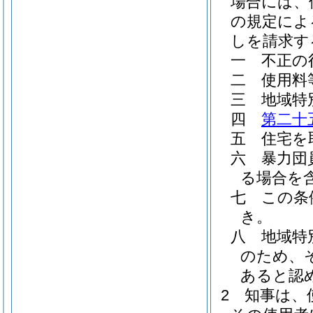
場合には、
の規定によ
しを請求す
一
不正の
二
使用料
三
地域特
四
第二十
五
住宅を
六
暴力団
る場合を含
七
この条
き。
八
地域特
のため、
あると認
2
知事は、