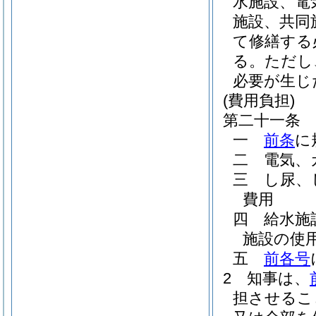
水施設、電
施設、共同
て修繕する
る。
ただし
必要が生じ
(費用負担)
第二十一条
一
前条
に
二
電気、
三
し尿、
費用
四
給水施
施設の使
五
前各号
2
知事は、
担させるこ