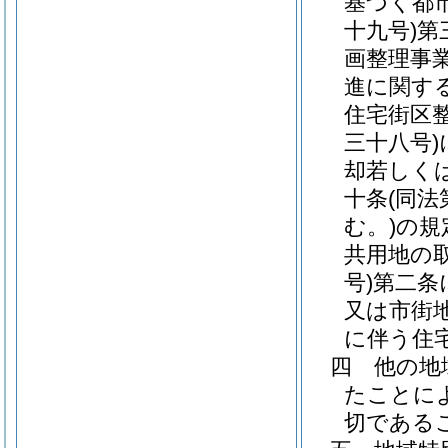
基づく都
十九号)
第
画整理事
進に関す
住宅街区
三十八号)
却若しく
十条
(同
む。)
の規
共用地の
号)
第二条
又は市街
に伴う住
四
他の地
たことに
切である