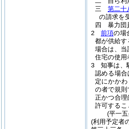
二
自ら利
三
第二十
の請求を
四
暴力団
2
前項
の場
都が供給す
場合は、当
住宅の使用
3
知事は、
認める場合
定にかかわ
の者で規則
正かつ合理
許可するこ
(平一
(利用予定者