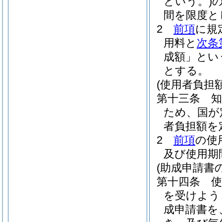
という。)
間を限度と
2
前項
に規
用料と
次条
成額」とい
とする。
(使用者負担
第十三条
ため、国が
者負担額を
2
前項
の使
及び使用期
(助成申請書
第十四条
を受けよう
成申請書を