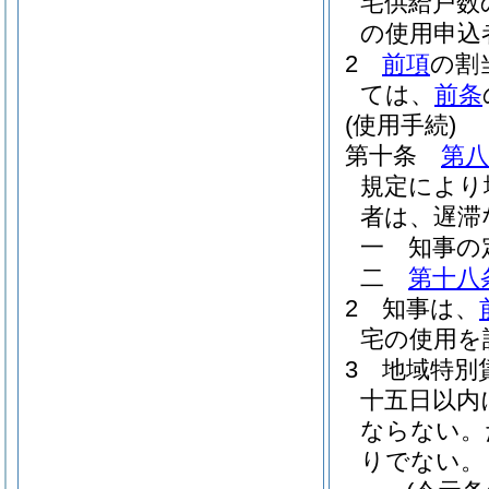
宅供給戸数
の使用申込
2
前項
の割
ては、
前条
(使用手続)
第十条
第八
規定により
者は、遅滞
一
知事の
二
第十八
2
知事は、
宅の使用を
3
地域特別
十五日以内
ならない。
りでない。