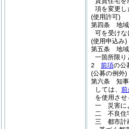
賃貸住宅を
項を変更し
(使用許可)
第四条
地
可を受けな
(使用申込み)
第五条
地
一箇所限り
2
前項
の公
(公募の例外)
第六条
知
しては、
前
を使用させ
一
災害に
二
不良住
三
都市計