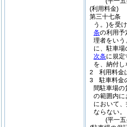
(平一
(利用料金)
第三十七条
う。)
を受
条
の利用予
理者をいう
に、駐車場
次条
に規定
を、納付し
2
利用料金
3
駐車料金
間駐車場の
の範囲内に
において、
ならない。
(平一