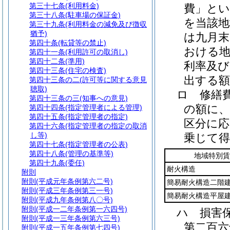
第三十七条
(利用料金)
費」とい
第三十八条
(駐車場の保証金)
を当該地
第三十九条
(利用料金の減免及び徴収
猶予)
は九月
第四十条
(転貸等の禁止)
おける地
第四十一条
(利用許可の取消し)
第四十二条
(準用)
利率及び
第四十三条
(住宅の検査)
出する
第四十三条の二
(許可等に関する意見
聴取)
ロ
修繕
第四十三条の三
(知事への意見)
の額に、
第四十四条
(指定管理者による管理)
第四十五条
(指定管理者の指定)
区分に
第四十六条
(指定管理者の指定の取消
し等)
乗じて
第四十七条
(指定管理者の公表)
第四十八条
(管理の基準等)
地域特別賃
第四十九条
(委任)
耐火構造
附則
附則
(平成元年条例第六二号)
簡易耐火構造二階
附則
(平成三年条例第三一号)
簡易耐火構造平屋
附則
(平成九年条例第八〇号)
附則
(平成一二年条例第一六四号)
ハ
損害
附則
(平成一三年条例第六三号)
第二百六
附則
(平成一五年条例第七四号)