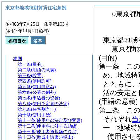
東京都地域特別賃貸住宅条例
○東京都
昭和63年7月25日 条例第103号
(令和4年11月1日施行)
東京都地域
条項目次
沿革
東京都地
(目的)
本則
第一条
(目的)
第一条
こ
第二条
(用語の意義)
め、地域特
第三条
(設置)
第四条
(使用許可)
とともに、
第五条
(使用申込み)
活の安定と
第六条
(公募の例外)
第七条
(申込者の資格)
(用語の意義)
第八条
(使用予定者の決定)
第二条
こ
第九条
(住宅割当て)
第十条
(使用手続)
それぞれ
当
第十一条
(使用料の決定及び変更)
第十二条
(使用料に対する助成)
一
地域
第十三条
(使用者負担額の決定)
使用させ
第十四条
(助成申請書の提出)