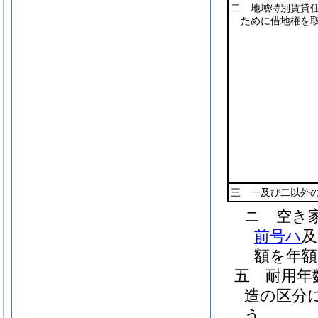
二 地域特別賃貸
ために借地権を
三 一及び二以外
ニ
空き
前号ハ
及
額を年額
五
耐用
造の区分
う。