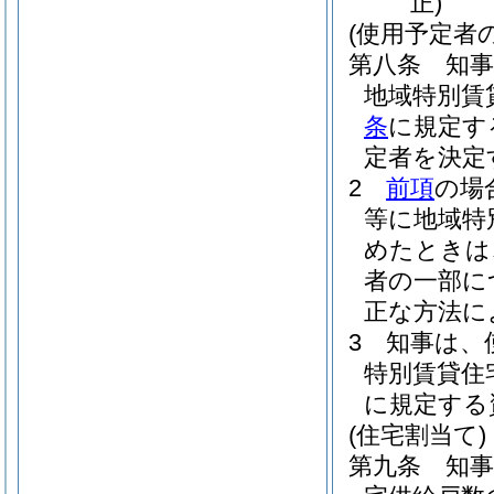
正)
(使用予定者
第八条
知
地域特別賃
条
に規定す
定者を決定
2
前項
の場
等に地域特
めたときは
者の一部に
正な方法に
3
知事は、
特別賃貸住
に規定する
(住宅割当て)
第九条
知