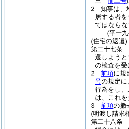
三
前二号
2
知事は、
居する者を
てはならな
(平一
(住宅の返還)
第二十七条
還しようと
の検査を受
2
前項
に規
号
の規定に
行為をし、
は、これを
3
前項
の撤
(明渡し請求権
第二十八条