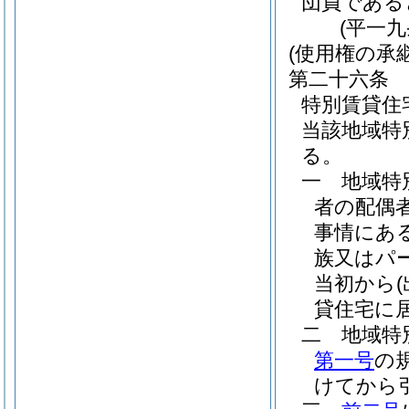
団員である
(平一
(使用権の承継
第二十六条
特別賃貸住
当該地域特
る。
一
地域特
者の配偶
事情にあ
族又はパ
当初から
貸住宅に
二
地域特
第一号
の
けてから