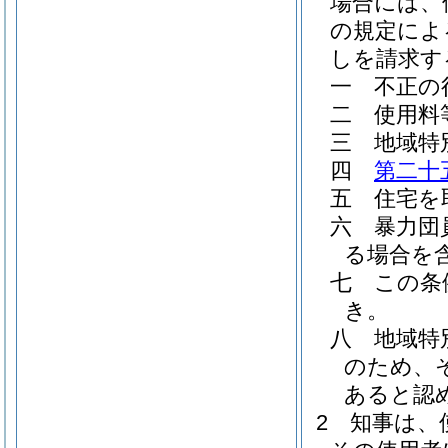
場合には、
の規定によ
しを請求す
一
不正の
二
使用料
三
地域特
四
第二十
五
住宅を
六
暴力団
る場合を含
七
この条
き。
八
地域特
のため、
あると認
2
知事は、