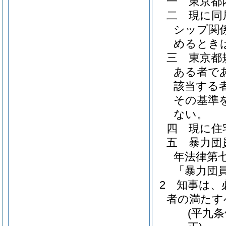
一
東京都
二
現に同
シップ関
めるとき
三
東京都
ある者で
該当する
その基準
ない。
四
現に住
五
暴力団
年法律第七
「暴力団
2
知事は、
者の満たす
(平九