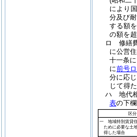
(昭和二
により国
分及び耐
する額
の額を超
ロ
修繕
に公営住
十一条に
に
前号
分に応
じて得
ハ
地代
表
の下欄
区分
一 地域特別賃貸
ために必要な土
得した場合