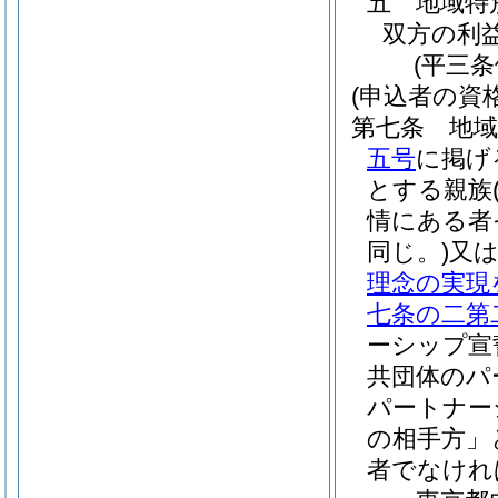
五
地域特
双方の利
(平三
(申込者の資格
第七条
地
五号
に掲げ
とする親族
情にある者
同じ。)
又
理念の実現
七条の二第
ーシップ宣
共団体のパ
パートナー
の相手方」
者でなけれ