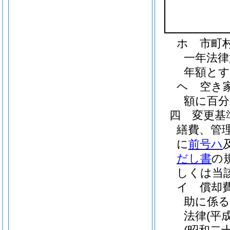
ホ
市町
一年法律
年額とす
ヘ
空き
額に百分
四
変更基
繕費、管
に
前号ハ
だし書
の
しくは当
イ
償却
助に係る
法律
(平