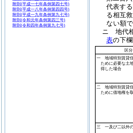
附則
(平成一七年条例第四七号)
代表する
附則
(平成一八年条例第四四号)
る相互救
附則
(平成一九年条例第九七号)
附則
(令和元年条例第四三号)
ない額
附則
(令和四年条例第九七号)
ニ
地代
表
の下欄
区分
一 地域特別賃貸
ために必要な土
得した場合
二 地域特別賃貸
ために借地権を
三 一及び二以外