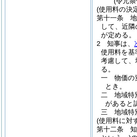
(令元
(使用料の決
第十一条
して、近隣
が定める。
2
知事は、
使用料を基
考慮して、
る。
一
物価の
とき。
二
地域特
があると
三
地域特
(使用料に対
第十二条