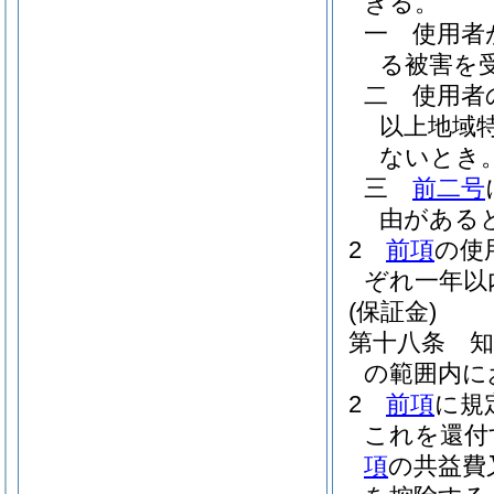
きる。
一
使用者
る被害を
二
使用者
以上地域
ないとき
三
前二号
由がある
2
前項
の使
ぞれ一年以
(保証金)
第十八条
の範囲内に
2
前項
に規
これを還付
項
の共益費