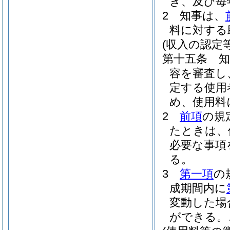
き、及び毎
2
知事は、
料に対する
(収入の認定等
第十五条
容を審査し
定する使用
め、使用料
2
前項
の規
たときは、
必要な事項
る。
3
第一項
の
成期間内に
変動した場
ができる。