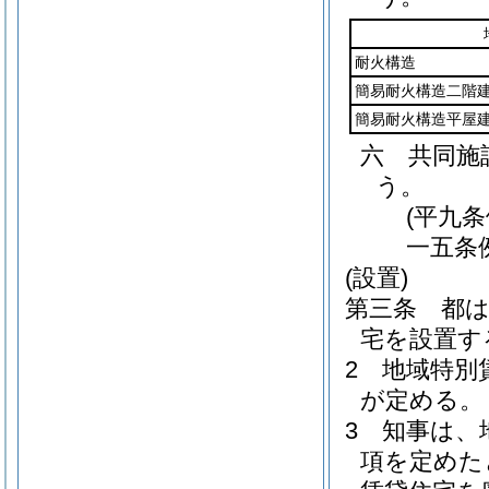
耐火構造
簡易耐火構造二階
簡易耐火構造平屋
六
共同施
う。
(平九
一五条
(設置)
第三条
都
宅を設置す
2
地域特別
が定める。
3
知事は、
項を定めた