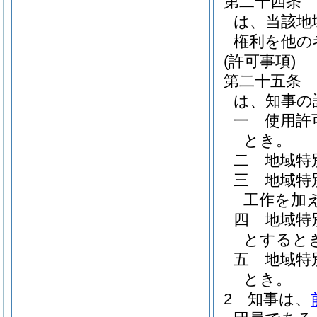
第二十四条
は、当該地
権利を他の
(許可事項)
第二十五条
は、知事の
一
使用許
とき。
二
地域特
三
地域特
工作を加
四
地域特
とすると
五
地域特
とき。
2
知事は、