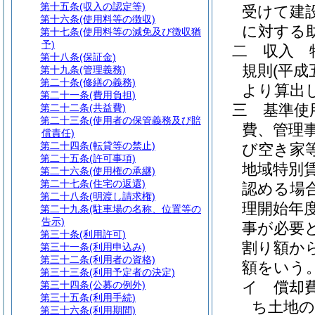
第十五条
(収入の認定等)
受けて建
第十六条
(使用料等の徴収)
に対する
第十七条
(使用料等の減免及び徴収猶
予)
二
収入 
第十八条
(保証金)
規則
(平成
第十九条
(管理義務)
第二十条
(修繕の義務)
より算出
第二十一条
(費用負担)
三
基準使
第二十二条
(共益費)
第二十三条
(使用者の保管義務及び賠
費、管理
償責任)
第二十四条
(転貸等の禁止)
び空き家
第二十五条
(許可事項)
地域特別
第二十六条
(使用権の承継)
第二十七条
(住宅の返還)
認める場
第二十八条
(明渡し請求権)
理開始年
第二十九条
(駐車場の名称、位置等の
告示)
事が必要
第三十条
(利用許可)
割り額か
第三十一条
(利用申込み)
第三十二条
(利用者の資格)
額をいう
第三十三条
(利用予定者の決定)
イ
償却
第三十四条
(公募の例外)
第三十五条
(利用手続)
ち土地の
第三十六条
(利用期間)