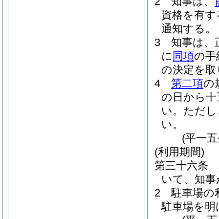
2
知事は、
資格を有す
通知する。
3
知事は、
に
同項
の手
の決定を取
4
第二項
の
の日から十
い。
ただし
い。
(平一
(利用期間)
第三十六条
いて、知事
2
駐車場の
駐車場を明