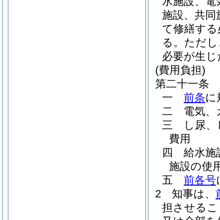
水施設、電
施設、共同
て修繕する
る。
ただし
必要が生じ
(費用負担)
第二十一条
一
前条
に
二
電気、
三
し尿、
費用
四
給水施
施設の使
五
前各号
2
知事は、
担させるこ