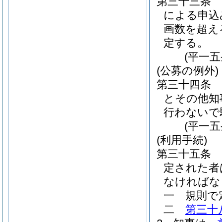
第三十三条
による申込
画数を超え
定する。
(平一
(公募の例外)
第三十四条
とその他知
行わないで
(平一
(利用手続)
第三十五条
定された者
なければな
一
規則で
二
第三十