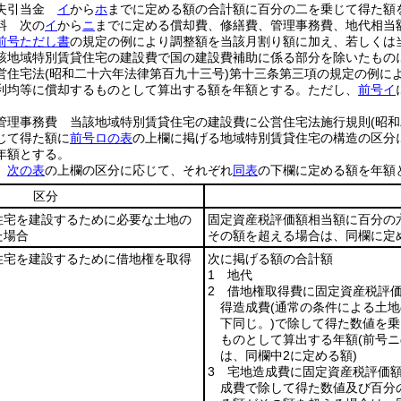
損失引当金
イ
から
ホ
までに定める額の合計額に百分の二を乗じて得た額
料 次の
イ
から
ニ
までに定める償却費、修繕費、管理事務費、地代相当
前号ただし書
の規定の例により調整額を当該月割り額に加え、若しくは
該地域特別賃貸住宅の建設費で国の建設費補助に係る部分を除いたもの
営住宅法
(昭和二十六年法律第百九十三号)
第十三条第三項の規定の例に
利均等に償却するものとして算出する額を年額とする。
ただし、
前号イ
管理事務費 当該地域特別賃貸住宅の建設費に公営住宅法施行規則
(昭
じて得た額に
前号ロの表
の上欄に掲げる地域特別賃貸住宅の構造の区分
年額とする。
額
次の表
の上欄の区分に応じて、それぞれ
同表
の下欄に定める額を年額
区分
住宅を建設するために必要な土地の
固定資産税評価額相当額に百分の
た場合
その額を超える場合は、同欄に定
住宅を建設するために借地権を取得
次に掲げる額の合計額
1 地代
2 借地権取得費に固定資産税評
得造成費
(通常の条件による土
下同じ。)
で除して得た数値を乗
ものとして算出する年額
(前号
は、同欄中2に定める額)
3 宅地造成費に固定資産税評価
成費で除して得た数値及び百分