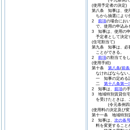
(平九条例
(使用予定者の決定)
第八条
知事は、使
ちから抽選により
2
前項
の場合にお
で、使用の申込み
3
知事は、使用の
予定者として決定
(住宅割当て)
第九条
知事は、必
ことができる。
2
前項
の割当てを
(使用手続)
第十条
第八条
(
前条
なければならない
一
知事の定める
二
第十八条第一
2
知事は、
前項
の
3
地域特別賃貸住
を受けたときは、
(令元条例四
(使用料の決定及び変
第十一条
地域特別
2
知事は、
次の各
料を変更すること