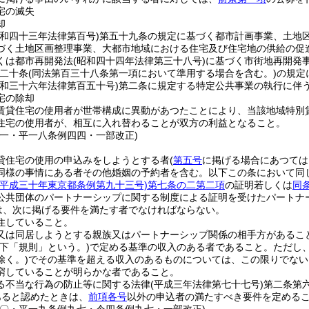
宅の滅失
却
昭和四十三年法律第百号)
第五十九条の規定に基づく都市計画事業、土地
づく土地区画整理事業、大都市地域における住宅及び住宅地の供給の促
くは都市再開発法
(昭和四十四年法律第三十八号)
に基づく市街地再開発
二十条
(同法第百三十八条第一項において準用する場合を含む。)
の規定
昭和三十六年法律第百五十号)
第二条に規定する特定公共事業の執行に伴
宅の除却
賃貸住宅の使用者が世帯構成に異動があつたことにより、当該地域特別
住宅の使用者が、相互に入れ替わることが双方の利益となること。
三一・平一八条例四四・一部改正)
貸住宅の使用の申込みをしようとする者
(
第五号
に掲げる場合にあつては
同様の事情にある者その他婚姻の予約者を含む。以下この条において同じ
(平成三十年東京都条例第九十三号)
第七条の二第二項
の証明若しくは
同
公共団体のパートナーシップに関する制度による証明を受けたパートナ
は、次に掲げる要件を満たす者でなければならない。
住していること。
又は同居しようとする親族又はパートナーシップ関係の相手方があるこ
以下「規則」という。)
で定める基準の収入のある者であること。
ただし
除く。)
でその基準を超える収入のあるものについては、この限りでない
窮していることが明らかな者であること。
る不当な行為の防止等に関する法律
(平成三年法律第七十七号)
第二条第
あると認めたときは、
前項各号
以外の申込者の満たすべき要件を定める