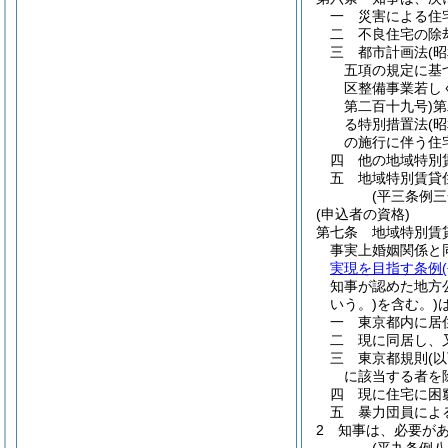
一
災害による住
二
不良住宅の除
三
都市計画法
(
五項の規定に基
区整備事業若し
第二百十九号)
第
る特別措置法
(
の施行に伴う住
四
他の地域特別
五
地域特別賃貸
(平三条例
(申込者の資格)
第七条
地域特別賃
事実上婚姻関係と
実現を目指す条例
知事が認めた地方
いう。)
を含む。)
一
東京都内に居
二
現に同居し、
三
東京都規則
(
に該当する者を
四
現に住宅に困
五
暴力団員によ
2
知事は、必要が