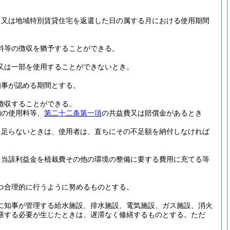
月又は地域特別賃貸住宅を返還した日の属する月における使用期間
料等の徴収を猶予することができる。
又は一部を使用することができないとき。
知事が認める期間とする。
徴収することができる。
納の使用料等、
第二十二条第一項
の共益費又は賠償金があるとき
に足らないときは、使用者は、直ちにその不足額を納付しなければ
、当該利益金を植栽費その他の環境の整備に要する費用に充てる等
つ合理的に行うように努めるものとする。
に知事が管理する給水施設、排水施設、電気施設、ガス施設、消火
繕する必要が生じたときは、遅滞なく修繕するものとする。
ただ
。