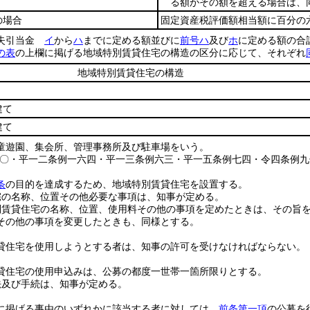
る額がその額を超える場合は、同
の場合
固定資産税評価額相当額に百分の
損失引当金
イ
から
ハ
までに定める額並びに
前号ハ
及び
ホ
に定める額の合
の表
の上欄に掲げる地域特別賃貸住宅の構造の区分に応じて、それぞれ
地域特別賃貸住宅の構造
建て
建て
童遊園、集会所、管理事務所及び駐車場をいう。
八〇・平一二条例一六四・平一三条例六三・平一五条例七四・令四条例九
条
の目的を達成するため、地域特別賃貸住宅を設置する。
宅の名称、位置その他必要な事項は、知事が定める。
別賃貸住宅の名称、位置、使用料その他の事項を定めたときは、その旨
その他の事項を変更したときも、同様とする。
貸住宅を使用しようとする者は、知事の許可を受けなければならない。
貸住宅の使用申込みは、公募の都度一世帯一箇所限りとする。
法及び手続は、知事が定める。
に掲げる事由のいずれかに該当する者に対しては、
前条第一項
の公募を