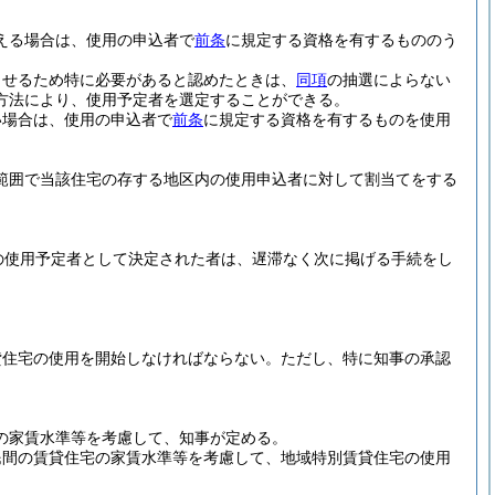
える場合は、使用の申込者で
前条
に規定する資格を有するもののう
させるため特に必要があると認めたときは、
同項
の抽選によらない
方法により、使用予定者を選定することができる。
い場合は、使用の申込者で
前条
に規定する資格を有するものを使用
範囲で当該住宅の存する地区内の使用申込者に対して割当てをする
。
の使用予定者として決定された者は、遅滞なく次に掲げる手続をし
貸住宅の使用を開始しなければならない。
ただし、特に知事の承認
の家賃水準等を考慮して、知事が定める。
民間の賃貸住宅の家賃水準等を考慮して、地域特別賃貸住宅の使用