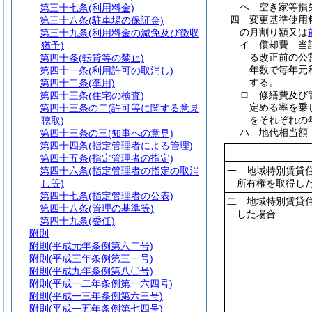
ヘ
空き家等
第三十七条
(利用料金)
四
変更基準使用
第三十八条
(駐車場の保証金)
の月割り額又は
第三十九条
(利用料金の減免及び徴収
イ
償却費 当
猶予)
る改正前の公
第四十条
(転貸等の禁止)
年数で毎年元
第四十一条
(利用許可の取消し)
する。
第四十二条
(準用)
ロ
修繕費及び
第四十三条
(住宅の検査)
定める率を乗
第四十三条の二
(許可等に関する意見
をそれぞれの
聴取)
ハ
地代相当
第四十三条の三
(知事への意見)
第四十四条
(指定管理者による管理)
第四十五条
(指定管理者の指定)
第四十六条
(指定管理者の指定の取消
一 地域特別賃貸
し等)
所有権を取得し
第四十七条
(指定管理者の公表)
二 地域特別賃貸
第四十八条
(管理の基準等)
した場合
第四十九条
(委任)
附則
附則
(平成元年条例第六二号)
附則
(平成三年条例第三一号)
附則
(平成九年条例第八〇号)
附則
(平成一二年条例第一六四号)
附則
(平成一三年条例第六三号)
附則
(平成一五年条例第七四号)