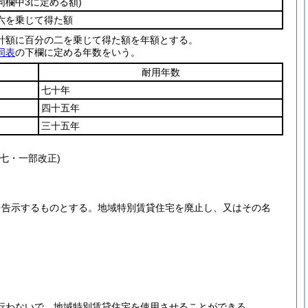
欄中3に定める額)
六を乗じて得た額
計額に百分の二を乗じて得た額を年額とする。
同表
の下欄に定める年数をいう。
耐用年数
七十年
四十五年
三十五年
七・一部改正)
を告示するものとする。
地域特別賃貸住宅を廃止し、又はその名
行わないで、地域特別賃貸住宅を使用させることができる。