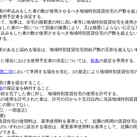
八〇・平一九条例九七・令四条例九七・一部改正)
用の申込みをした者の数が使用させるべき地域特別賃貸住宅の戸数を超
使用予定者を決定する。
いて、知事は、住宅の困窮度の特に高い者等に地域特別賃貸住宅を使用
をした者の一部について別途の抽選により、又は抽選によらない公正な
申込みをした者の数が使用させるべき地域特別賃貸住宅の戸数を超えな
する。
要があると認める場合は、地域特別賃貸住宅供給戸数の五割を超えない
した場合における使用予定者の決定については、
前条
の規定を準用する
第二項
において準用する場合を含む。)
の規定により地域特別賃貸住宅
。
請け書を提出すること。
項
の保証金を納付すること。
手続を完了した者に対し、地域特別賃貸住宅の使用を許可する。
宅の使用を許可された者は、許可の日から十五日以内に当該地域特別賃
この限りでない。
三・一部改正)
更)
賃貸住宅の使用料は、基準使用料を基準として、近隣の民間の賃貸住宅
号
のいずれかに該当する場合は、変更基準使用料を基準として、近隣の
ができる。