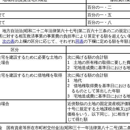
百分の一・二
建て
百分の一・五
建て
百分の一・八
 地方自治法
(昭和二十二年法律第六十七号)
第二百六十三条の二の規定
害に対する相互救済事業の事業費の負担率により算定する額を超えない
額
次の表
の上欄の区分に応じて、それぞれ
同表
の下欄に定める額を年額
区分
住宅を建設するために必要な土地の
次に掲げる額の合計額
た場合
1 土地の所有権の取得に要した
2 宅地造成費に基準日における
住宅を建設するために借地権を取得
次に掲げる額の合計額
1 地代
2 借地権取得費を基準日におけ
るものとして算出した年額
3 宅地造成費に基準日における
の場合
近傍類似の土地の固定資産税評価
十号に規定する土地課税台帳又は
価格をいう。以下同じ。)
に相当す
じて得た額
金 国有資産等所在市町村交付金法
(昭和三十一年法律第八十二号)
第二