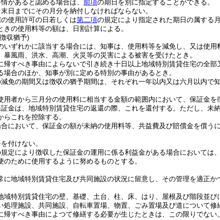
事情があると認める場合は、
前項
の期日を別に指定することができる。
月末日までにその月分を納付しなければならない。
宅の使用許可の日若しくは
第二項
の規定により指定された期日の属する
ときの使用料等の額は、日割計算による。
徴収猶予)
のいずれかに該当する場合には、知事は、使用料等を減免し、又は使用
、暴風雨、洪水、高潮、火災等の災害による被害を受けたとき。
に帰すべき事由によらないで引き続き十日以上地域特別賃貸住宅の全部
る場合のほか、知事が別に定める特別の事由があるとき。
の減免の期間又は徴収の猶予期間は、それぞれ一年以内又は六月以内で
使用者から三月分の使用料に相当する金額の範囲内において、保証金を
保証金は、地域特別賃貸住宅の返還の際、これを還付する。
ただし、未
からこれを控除する。
場合において、保証金の額が未納の使用料等、共益費及び賠償金を償う
子を付けない。
の規定により徴収した保証金の運用に係る利益金がある場合においては
便のために使用するように努めるものとする。
常に地域特別賃貸住宅及び共同施設の状況に留意し、その管理を適正か
地域特別賃貸住宅の壁、基礎、土台、柱、床、はり、屋根及び階段並び
い処理施設、共同施設、自転車置場、物置、ごみ置場及び道について修
に帰すべき事由によつて修繕する必要が生じたときは、この限りでない