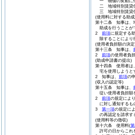
一
物価の変動に
二
地域特別賃貸
三
地域特別賃貸
(使用料に対する助成
第十二条
知事は、
助成を行うことが
2
前項
に規定する
除することにより
(使用者負担額の決定
第十三条
知事は、
2
前項
の使用者負
(助成申請書の提出)
第十四条
使用者は
宅を使用しようと
2
知事は、
前項
の
(収入の認定等)
第十五条
知事は、
従い使用者負担額
2
前項
の規定によ
に対し通知するも
3
第一項
の規定に
の再認定を請求す
(使用料等の徴収)
第十六条
使用料
(
第
許可の日からこれ