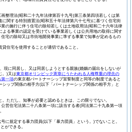
区画整理法
(昭和二十九年法律第百十九号)
第三条第四項若しくは第
進に関する特別措置法
(昭和五十年法律第六十七号)
に基づく住宅街
事業の施行に伴う住宅の除却若しくは土地収用法
(昭和二十六年法律
による事業の認定を受けている事業若しくは公共用地の取得に関す
う住宅の除却又は市街地開発事業に準ずる事業で知事が定めるもの
賃貸住宅を使用することが適切であること。
、現に同居し、又は同居しようとする親族
(婚姻の届出をしないが
。)
又は
東京都オリンピック憲章にうたわれる人権尊重の理念の
条第一項
の東京都パートナーシップ宣誓制度と同等の制度であると
ーシップ関係の相手方
(以下「パートナーシップ関係の相手方」と
と。
ただし、知事が必要と認めるときは、この限りでない。
、公営住宅法第二十八条第一項に該当する者
(同法第二十九条第一項
。
六号に規定する暴力団員
(以下「暴力団員」という。)
でないこと。
ことができる。