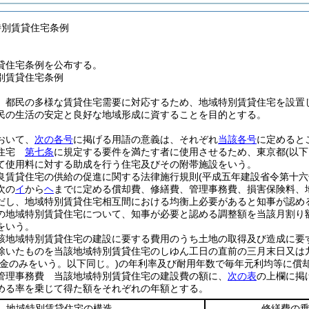
特別賃貸住宅条例
貸住宅条例を公布する。
別賃貸住宅条例
、都民の多様な賃貸住宅需要に対応するため、地域特別賃貸住宅を設置
民の生活の安定と良好な地域形成に資することを目的とする。
おいて、
次の各号
に掲げる用語の意義は、それぞれ
当該各号
に定めると
貸住宅
第七条
に規定する要件を満たす者に使用させるため、東京都
(以
て使用料に対する助成を行う住宅及びその附帯施設をいう。
良賃貸住宅の供給の促進に関する法律施行規則
(平成五年建設省令第十六
次の
イ
から
ヘ
までに定める償却費、修繕費、管理事務費、損害保険料、
だし、地域特別賃貸住宅相互間における均衡上必要があると知事が認め
の地域特別賃貸住宅について、知事が必要と認める調整額を当該月割り
をいう。
該地域特別賃貸住宅の建設に要する費用のうち土地の取得及び造成に要
除いたものを当該地域特別賃貸住宅のしゆん工日の直前の三月末日又は
資金のみをいう。以下同じ。)
の年利率及び耐用年数で毎年元利均等に償
管理事務費 当該地域特別賃貸住宅の建設費の額に、
次の表
の上欄に掲
める率を乗じて得た額をそれぞれの年額とする。
地域特別賃貸住宅の構造
修繕費の