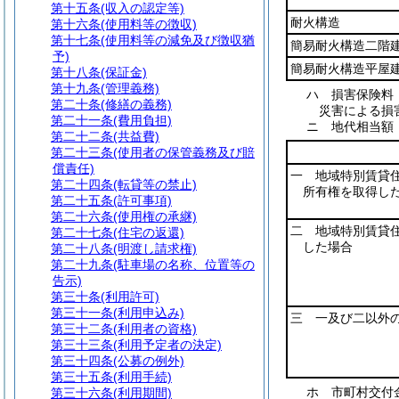
第十五条
(収入の認定等)
耐火構造
第十六条
(使用料等の徴収)
第十七条
(使用料等の減免及び徴収猶
簡易耐火構造二階
予)
簡易耐火構造平屋
第十八条
(保証金)
第十九条
(管理義務)
ハ
損害保険料
第二十条
(修繕の義務)
災害による損
第二十一条
(費用負担)
ニ
地代相当
第二十二条
(共益費)
第二十三条
(使用者の保管義務及び賠
償責任)
一 地域特別賃貸
第二十四条
(転貸等の禁止)
所有権を取得し
第二十五条
(許可事項)
第二十六条
(使用権の承継)
二 地域特別賃貸
第二十七条
(住宅の返還)
した場合
第二十八条
(明渡し請求権)
第二十九条
(駐車場の名称、位置等の
告示)
第三十条
(利用許可)
第三十一条
(利用申込み)
三 一及び二以外
第三十二条
(利用者の資格)
第三十三条
(利用予定者の決定)
第三十四条
(公募の例外)
第三十五条
(利用手続)
ホ
市町村交付
第三十六条
(利用期間)