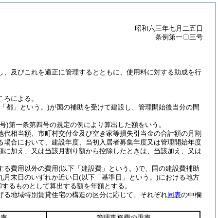
昭和六三年七月二五日
条例第一〇三号
し、及びこれを適正に管理するとともに、使用料に対する助成を行
ころによる。
下「都」という。)
が国の補助を受けて建設し、管理開始後当分の間
号)
第一条第四号の規定の例により算出した額をいう。
地代相当額、市町村交付金及び空き家等損失引当金の合計額の月割
る場合において、建設年度、当初入居者募集年度又は管理開始年度
額に加え、又は当該月割り額から控除したときは、当該加え、又は
する費用以外の費用
(以下「建設費」という。)
で、国の建設費補助
九月末日のいずれか近い日
(以下「基準日」という。)
における地方
却するものとして算出する額を年額とする。
げる地域特別賃貸住宅の構造の区分に応じて、それぞれ
同表
の中欄
乗率
管理事務費の乗率