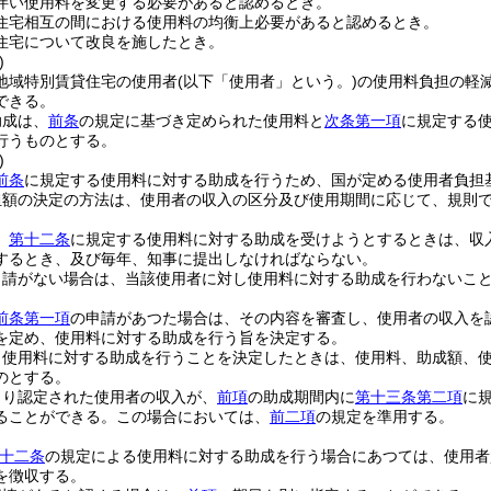
伴い使用料を変更する必要があると認めるとき。
住宅相互の間における使用料の均衡上必要があると認めるとき。
住宅について改良を施したとき。
)
地域特別賃貸住宅の使用者
(以下「使用者」という。)
の使用料負担の軽
できる。
助成は、
前条
の規定に基づき定められた使用料と
次条第一項
に規定する
行うものとする。
)
前条
に規定する使用料に対する助成を行うため、国が定める使用者負担
担額の決定の方法は、使用者の収入の区分及び使用期間に応じて、規則
、
第十二条
に規定する使用料に対する助成を受けようとするときは、収
するとき、及び毎年、知事に提出しなければならない。
申請がない場合は、当該使用者に対し使用料に対する助成を行わないこ
前条第一項
の申請があつた場合は、その内容を審査し、使用者の収入を
を定め、使用料に対する助成を行う旨を決定する。
り使用料に対する助成を行うことを決定したときは、使用料、助成額、
のとする。
より認定された使用者の収入が、
前項
の助成期間内に
第十三条第二項
に
ることができる。
この場合においては、
前二項
の規定を準用する。
十二条
の規定による使用料に対する助成を行う場合にあつては、使用者
を徴収する。