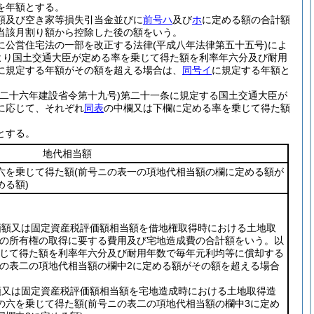
を年額とする。
額及び空き家等損失引当金並びに
前号ハ
及び
ホ
に定める額の合計額
当該月割り額から控除した後の額をいう。
に公営住宅法の一部を改正する法律
(平成八年法律第五十五号)
によ
より国土交通大臣が定める率を乗じて得た額を利率年六分及び耐用
に規定する年額がその額を超える場合は、
同号イ
に規定する年額と
和二十六年建設省令第十九号)
第二十一条に規定する国土交通大臣が
に応じて、それぞれ
同表
の中欄又は下欄に定める率を乗じて得た額
とする。
地代相当額
六を乗じて得た額
(前号ニの表一の項地代相当額の欄に定める額が
める額)
価額又は固定資産税評価額相当額を借地権取得時における土地取
地の所有権の取得に要する費用及び宅地造成費の合計額をいう。以
じて得た額を利率年六分及び耐用年数で毎年元利均等に償却する
ニの表二の項地代相当額の欄中2に定める額がその額を超える場合
額又は固定資産税評価額相当額を宅地造成時における土地取得造
の六を乗じて得た額
(前号ニの表二の項地代相当額の欄中3に定め