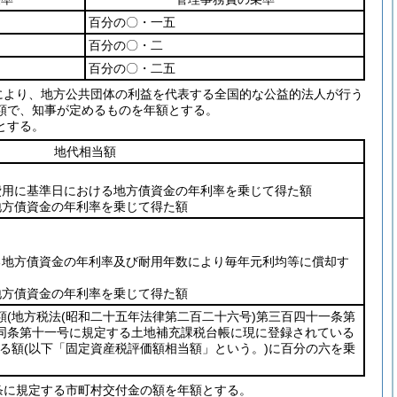
百分の〇・一五
百分の〇・二
百分の〇・二五
により、地方公共団体の利益を代表する全国的な公益的法人が行う
額で、知事が定めるものを年額とする。
とする。
地代相当額
費用に基準日における地方債資金の年利率を乗じて得た額
地方債資金の年利率を乗じて得た額
る地方債資金の年利率及び耐用年数により毎年元利均等に償却す
地方債資金の年利率を乗じて得た額
額
(地方税法
(昭和二十五年法律第二百二十六号)
第三百四十一条第
同条第十一号に規定する土地補充課税台帳に現に登録されている
る額
(以下「固定資産税評価額相当額」という。)
に百分の六を乗
条に規定する市町村交付金の額を年額とする。