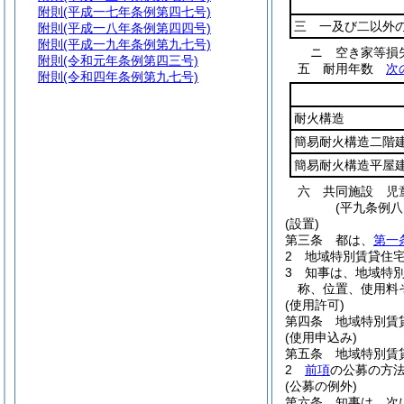
附則
(平成一七年条例第四七号)
三 一及び二以外
附則
(平成一八年条例第四四号)
附則
(平成一九年条例第九七号)
ニ
空き家等
附則
(令和元年条例第四三号)
五
耐用年数
次
附則
(令和四年条例第九七号)
耐火構造
簡易耐火構造二階
簡易耐火構造平屋
六
共同施設 児
(平九条例
(設置)
第三条
都は、
第一
2
地域特別賃貸住
3
知事は、地域特
称、位置、使用料
(使用許可)
第四条
地域特別賃
(使用申込み)
第五条
地域特別賃
2
前項
の公募の方
(公募の例外)
第六条
知事は、次