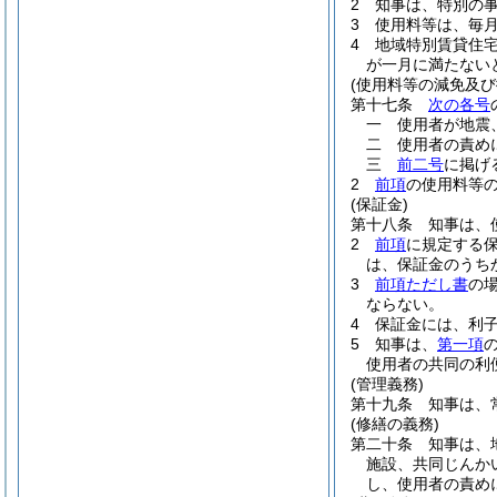
2
知事は、特別の
3
使用料等は、毎
4
地域特別賃貸住
が一月に満たない
(使用料等の減免及び
第十七条
次の各号
一
使用者が地震
二
使用者の責め
三
前二号
に掲げ
2
前項
の使用料等
(保証金)
第十八条
知事は、
2
前項
に規定する
は、保証金のうち
3
前項ただし書
の
ならない。
4
保証金には、利
5
知事は、
第一項
使用者の共同の利
(管理義務)
第十九条
知事は、
(修繕の義務)
第二十条
知事は、
施設、共同じんか
し、使用者の責め