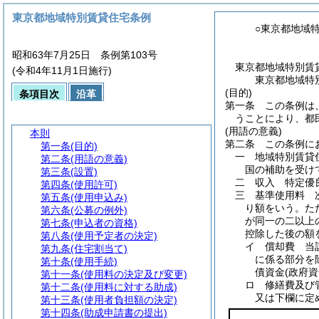
東京都地域特別賃貸住宅条例
○東京都地域
昭和63年7月25日 条例第103号
東京都地域特別賃
(令和4年11月1日施行)
東京都地域特
(目的)
条項目次
沿革
第一条
この条例は
うことにより、都
(用語の意義)
本則
第二条
この条例に
第一条
(目的)
一
地域特別賃
第二条
(用語の意義)
国の補助を受け
第三条
(設置)
二
収入 特定優
第四条
(使用許可)
三
基準使用料 
第五条
(使用申込み)
り額をいう。
た
第六条
(公募の例外)
が同一の二以上
第七条
(申込者の資格)
控除した後の額
第八条
(使用予定者の決定)
イ
償却費 当
第九条
(住宅割当て)
に係る部分を
第十条
(使用手続)
債資金
(政府
第十一条
(使用料の決定及び変更)
ロ
修繕費及び
第十二条
(使用料に対する助成)
又は下欄に定
第十三条
(使用者負担額の決定)
第十四条
(助成申請書の提出)