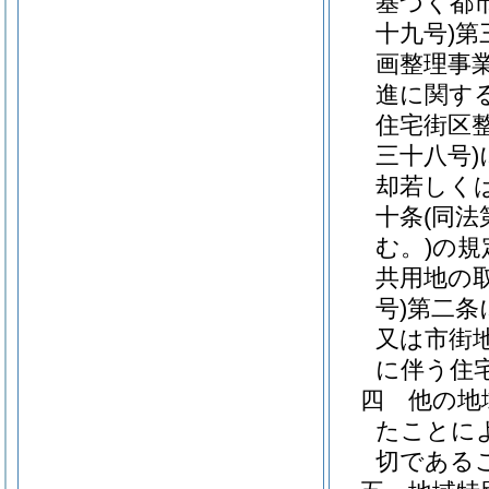
基づく都
十九号)
第
画整理事
進に関す
住宅街区
三十八号)
却若しく
十条
(同
む。)
の規
共用地の
号)
第二条
又は市街
に伴う住
四
他の地
たことに
切である