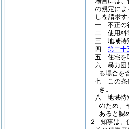
場合には、
の規定によ
しを請求す
一
不正の
二
使用料
三
地域特
四
第二十
五
住宅を
六
暴力団
る場合を含
七
この条
き。
八
地域特
のため、
あると認
2
知事は、