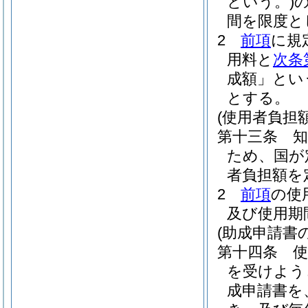
という。)
間を限度と
2
前項
に規
用料と
次条
成額」とい
とする。
(使用者負担
第十三条
ため、国が
者負担額を
2
前項
の使
及び使用期
(助成申請書
第十四条
を受けよう
成申請書を