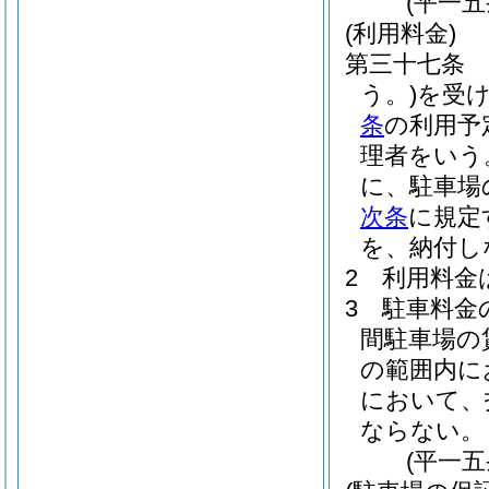
(平一
(利用料金)
第三十七条
う。)
を受
条
の利用予
理者をいう
に、駐車場
次条
に規定
を、納付し
2
利用料金
3
駐車料金
間駐車場の
の範囲内に
において、
ならない。
(平一