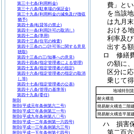
第三十七条
(利用料金)
費」とい
第三十八条
(駐車場の保証金)
を当該地
第三十九条
(利用料金の減免及び徴収
猶予)
は九月
第四十条
(転貸等の禁止)
おける地
第四十一条
(利用許可の取消し)
第四十二条
(準用)
利率及び
第四十三条
(住宅の検査)
出する
第四十三条の二
(許可等に関する意見
聴取)
ロ
修繕
第四十三条の三
(知事への意見)
の額に、
第四十四条
(指定管理者による管理)
第四十五条
(指定管理者の指定)
区分に
第四十六条
(指定管理者の指定の取消
し等)
乗じて
第四十七条
(指定管理者の公表)
第四十八条
(管理の基準等)
地域特別賃
第四十九条
(委任)
耐火構造
附則
附則
(平成元年条例第六二号)
簡易耐火構造二階
附則
(平成三年条例第三一号)
簡易耐火構造平屋
附則
(平成九年条例第八〇号)
附則
(平成一二年条例第一六四号)
ハ
損害
附則
(平成一三年条例第六三号)
第二百六
附則
(平成一五年条例第七四号)