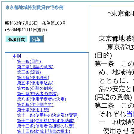
東京都地域特別賃貸住宅条例
○東京都
昭和63年7月25日 条例第103号
(令和4年11月1日施行)
東京都地域
条項目次
沿革
東京都地
(目的)
本則
第一条
(目的)
第一条
こ
第二条
(用語の意義)
め、地域特
第三条
(設置)
第四条
(使用許可)
とともに、
第五条
(使用申込み)
活の安定と
第六条
(公募の例外)
第七条
(申込者の資格)
(用語の意義)
第八条
(使用予定者の決定)
第二条
こ
第九条
(住宅割当て)
第十条
(使用手続)
それぞれ
当
第十一条
(使用料の決定及び変更)
第十二条
(使用料に対する助成)
一
地域
第十三条
(使用者負担額の決定)
使用させ
第十四条
(助成申請書の提出)