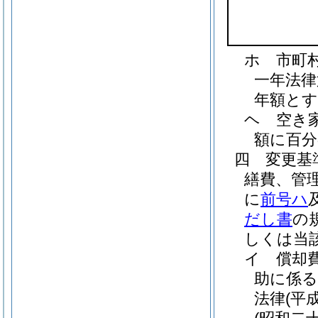
ホ
市町
一年法律
年額とす
ヘ
空き
額に百分
四
変更基
繕費、管
に
前号ハ
だし書
の
しくは当
イ
償却
助に係る
法律
(平