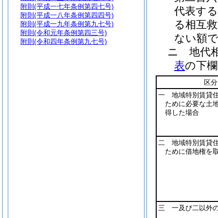
附則
(平成一七年条例第四七号)
代表する
附則
(平成一八年条例第四四号)
る相互救
附則
(平成一九年条例第九七号)
附則
(令和元年条例第四三号)
ない額
附則
(令和四年条例第九七号)
ニ
地代
表
の下欄
区分
一 地域特別賃貸
ために必要な土
得した場合
二 地域特別賃貸
ために借地権を
三 一及び二以外