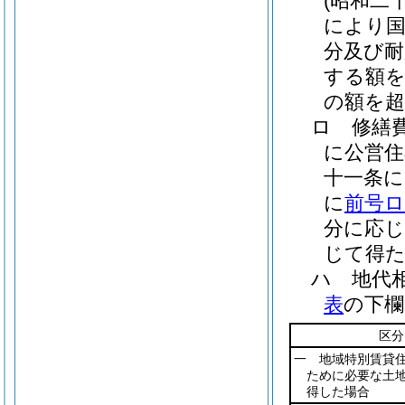
(昭和二
により国
分及び耐
する額
の額を超
ロ
修繕
に公営住
十一条に
に
前号
分に応
じて得
ハ
地代
表
の下欄
区分
一 地域特別賃貸
ために必要な土
得した場合