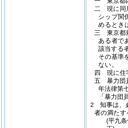
一
東京都
二
現に同
シップ関
めるとき
三
東京都
ある者で
該当する
その基準
ない。
四
現に住
五
暴力団
年法律第七
「暴力団
2
知事は、
者の満たす
(平九