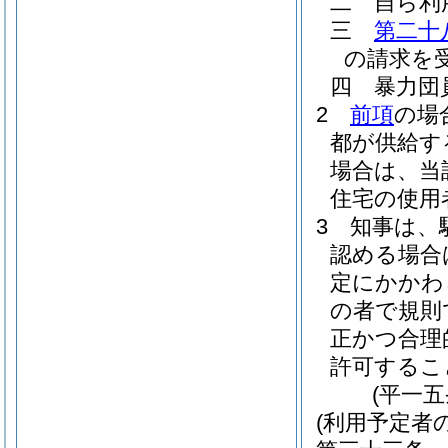
二
自ら利
三
第二十
の請求を
四
暴力団
2
前項
の場
都が供給す
場合は、当
住宅の使用
3
知事は、
認める場合
定にかかわ
の者で規則
正かつ合理
許可するこ
(平一
(利用予定者