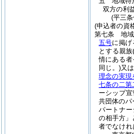
五
地域特
双方の利
(平三
(申込者の資格
第七条
地
五号
に掲げ
とする親族
情にある者
同じ。)
又
理念の実現
七条の二第
ーシップ宣
共団体のパ
パートナー
の相手方」
者でなけれ