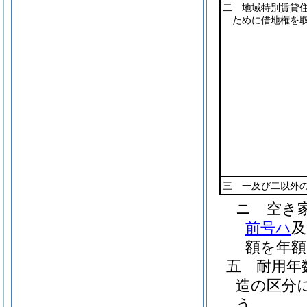
二 地域特別賃貸
ために借地権を
三 一及び二以外
ニ
空き
前号ハ
及
額を年額
五
耐用
造の区分
う。