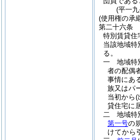
団員である
(平一
(使用権の承継
第二十六条
特別賃貸住
当該地域特
る。
一
地域特
者の配偶
事情にあ
族又はパ
当初から
貸住宅に
二
地域特
第一号
の
けてから