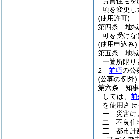
賃貸住宅を
項を変更し
(使用許可)
第四条
地
可を受けな
(使用申込み)
第五条
地
一箇所限り
2
前項
の公
(公募の例外)
第六条
知
しては、
前
を使用させ
一
災害に
二
不良住
三
都市計