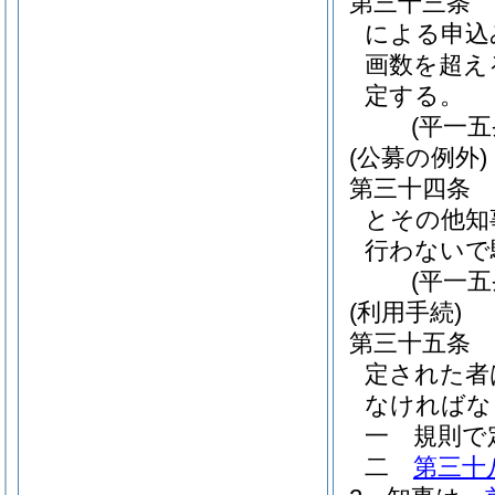
第三十三条
による申込
画数を超え
定する。
(平一
(公募の例外)
第三十四条
とその他知
行わないで
(平一
(利用手続)
第三十五条
定された者
なければな
一
規則で
二
第三十