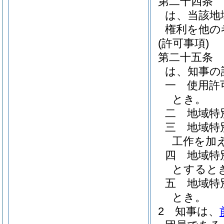
第二十四条
は、当該地
権利を他の
(許可事項)
第二十五条
は、知事の
一
使用許
とき。
二
地域特
三
地域特
工作を加
四
地域特
とすると
五
地域特
とき。
2
知事は、