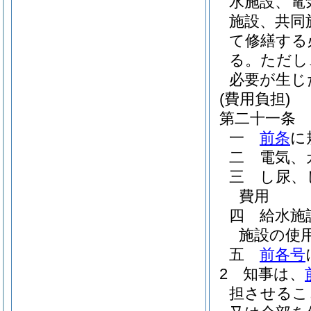
水施設、電
施設、共同
て修繕する
る。
ただし
必要が生じ
(費用負担)
第二十一条
一
前条
に
二
電気、
三
し尿、
費用
四
給水施
施設の使
五
前各号
2
知事は、
担させるこ