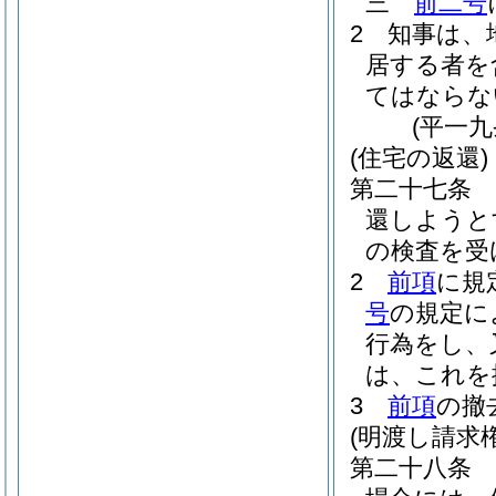
三
前二号
2
知事は、
居する者を
てはならな
(平一
(住宅の返還)
第二十七条
還しようと
の検査を受
2
前項
に規
号
の規定に
行為をし、
は、これを
3
前項
の撤
(明渡し請求権
第二十八条