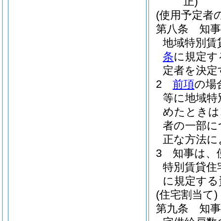
正)
(使用予定者
第八条
知
地域特別賃
条
に規定す
定者を決定
2
前項
の場
等に地域特
めたときは
者の一部に
正な方法に
3
知事は、
特別賃貸住
に規定する
(住宅割当て)
第九条
知