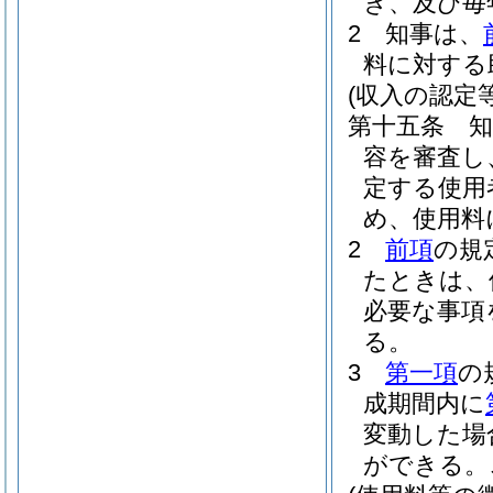
き、及び毎
2
知事は、
料に対する
(収入の認定等
第十五条
容を審査し
定する使用
め、使用料
2
前項
の規
たときは、
必要な事項
る。
3
第一項
の
成期間内に
変動した場
ができる。