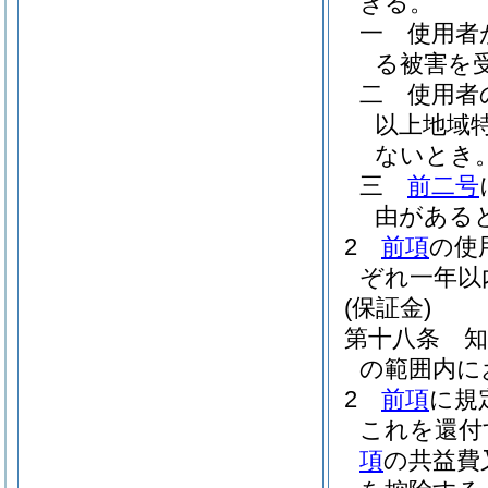
きる。
一
使用者
る被害を
二
使用者
以上地域
ないとき
三
前二号
由がある
2
前項
の使
ぞれ一年以
(保証金)
第十八条
の範囲内に
2
前項
に規
これを還付
項
の共益費