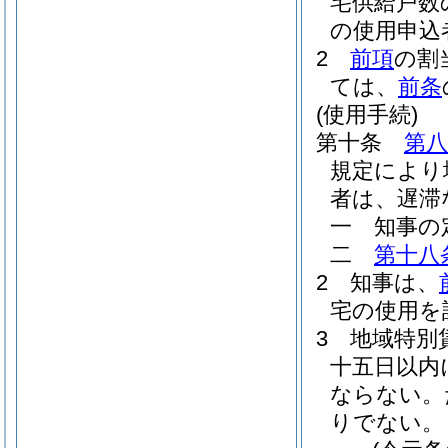
宅供給戸数
の使用申込
2
前項
の割
ては、
前条
(使用手続)
第十条
第八
規定により
者は、遅滞
一
知事の
二
第十八
2
知事は、
宅の使用を
3
地域特別
十五日以内
ならない。
りでない。