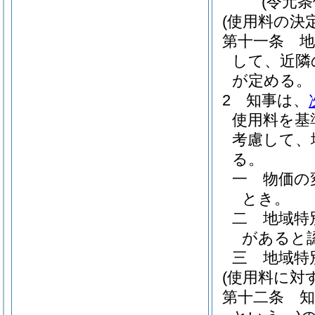
(令元
(使用料の決
第十一条
して、近隣
が定める。
2
知事は、
使用料を基
考慮して、
る。
一
物価の
とき。
二
地域特
があると
三
地域特
(使用料に対
第十二条