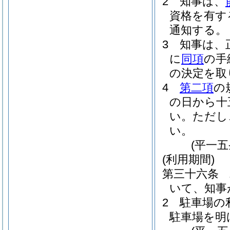
2
知事は、
資格を有す
通知する。
3
知事は、
に
同項
の手
の決定を取
4
第二項
の
の日から十
い。
ただし
い。
(平一
(利用期間)
第三十六条
いて、知事
2
駐車場の
駐車場を明