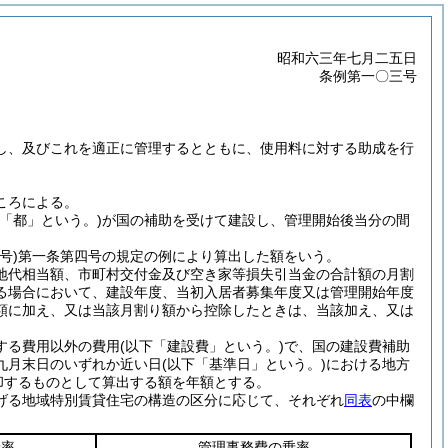
昭和六三年七月二五日
条例第一〇三号
し、及びこれを適正に管理するとともに、使用料に対する助成を行
ころによる。
下「都」という。)
が国の補助を受けて建設し、管理開始後当分の間
号)
第一条第四号の規定の例により算出した額をいう。
地代相当額、市町村交付金及び空き家等損失引当金の合計額の月割
る場合において、建設年度、当初入居者募集年度又は管理開始年度
額に加え、又は当該月割り額から控除したときは、当該加え、又は
する費用以外の費用
(以下「建設費」という。)
で、国の建設費補助
九月末日のいずれか近い日
(以下「基準日」という。)
における地方
却するものとして算出する額を年額とする。
げる地域特別賃貸住宅の構造の区分に応じて、それぞれ
同表
の中欄
乗率
管理事務費の乗率