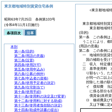
東京都地域特別賃貸住宅条例
○東京都地域
昭和63年7月25日 条例第103号
東京都地域特別賃
(令和4年11月1日施行)
東京都地域特
(目的)
条項目次
沿革
第一条
この条例は
うことにより、都
(用語の意義)
本則
第二条
この条例に
第一条
(目的)
一
地域特別賃
第二条
(用語の意義)
国の補助を受け
第三条
(設置)
二
収入 特定優
第四条
(使用許可)
三
基準使用料 
第五条
(使用申込み)
り額をいう。
た
第六条
(公募の例外)
が同一の二以上
第七条
(申込者の資格)
控除した後の額
第八条
(使用予定者の決定)
イ
償却費 当
第九条
(住宅割当て)
に係る部分を
第十条
(使用手続)
債資金
(政府
第十一条
(使用料の決定及び変更)
ロ
修繕費及び
第十二条
(使用料に対する助成)
又は下欄に定
第十三条
(使用者負担額の決定)
第十四条
(助成申請書の提出)