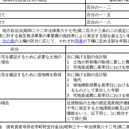
百分の一・二
建て
百分の一・五
建て
百分の一・八
 地方自治法
(昭和二十二年法律第六十七号)
第二百六十三条の二の規定
害に対する相互救済事業の事業費の負担率により算定する額を超えない
額
次の表
の上欄の区分に応じて、それぞれ
同表
の下欄に定める額を年額
区分
住宅を建設するために必要な土地の
次に掲げる額の合計額
た場合
1 土地の所有権の取得に要した
2 宅地造成費に基準日における
住宅を建設するために借地権を取得
次に掲げる額の合計額
1 地代
2 借地権取得費を基準日におけ
るものとして算出した年額
3 宅地造成費に基準日における
の場合
近傍類似の土地の固定資産税評価
十号に規定する土地課税台帳又は
価格をいう。以下同じ。)
に相当す
じて得た額
金 国有資産等所在市町村交付金法
(昭和三十一年法律第八十二号)
第二