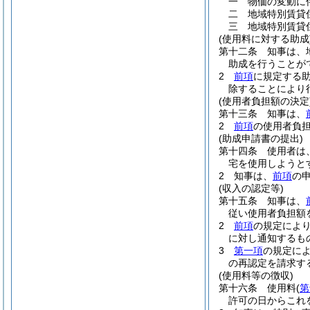
一
物価の変動に
二
地域特別賃貸
三
地域特別賃貸
(使用料に対する助成
第十二条
知事は、
助成を行うことが
2
前項
に規定する
除することにより
(使用者負担額の決定
第十三条
知事は、
2
前項
の使用者負
(助成申請書の提出)
第十四条
使用者は
宅を使用しようと
2
知事は、
前項
の
(収入の認定等)
第十五条
知事は、
従い使用者負担額
2
前項
の規定によ
に対し通知するも
3
第一項
の規定に
の再認定を請求す
(使用料等の徴収)
第十六条
使用料
(
第
許可の日からこれ