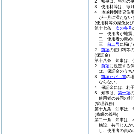
2
知事は、特別の
3
使用料等は、毎
4
地域特別賃貸住
が一月に満たない
(使用料等の減免及び
第十七条
次の各号
一
使用者が地震
二
使用者の責め
三
前二号
に掲げ
2
前項
の使用料等
(保証金)
第十八条
知事は、
2
前項
に規定する
は、保証金のうち
3
前項ただし書
の
ならない。
4
保証金には、利
5
知事は、
第一項
使用者の共同の利
(管理義務)
第十九条
知事は、
(修繕の義務)
第二十条
知事は、
施設、共同じんか
し、使用者の責め