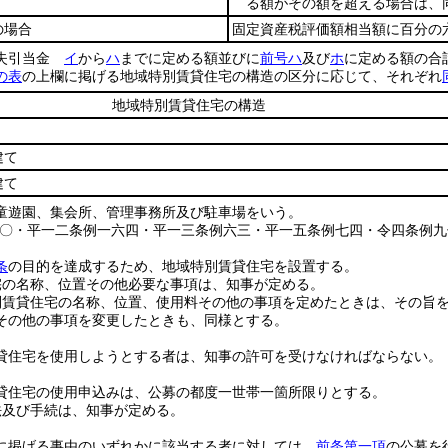
る額がその額を超える場合は、同
の場合
固定資産税評価額相当額に百分の
損失引当金
イ
から
ハ
までに定める額並びに
前号ハ
及び
ホ
に定める額の合
の表
の上欄に掲げる地域特別賃貸住宅の構造の区分に応じて、それぞれ
地域特別賃貸住宅の構造
建て
建て
童遊園、集会所、管理事務所及び駐車場をいう。
八〇・平一二条例一六四・平一三条例六三・平一五条例七四・令四条例九
条
の目的を達成するため、地域特別賃貸住宅を設置する。
宅の名称、位置その他必要な事項は、知事が定める。
別賃貸住宅の名称、位置、使用料その他の事項を定めたときは、その旨
その他の事項を変更したときも、同様とする。
貸住宅を使用しようとする者は、知事の許可を受けなければならない。
貸住宅の使用申込みは、公募の都度一世帯一箇所限りとする。
法及び手続は、知事が定める。
に掲げる事由のいずれかに該当する者に対しては、
前条第一項
の公募を