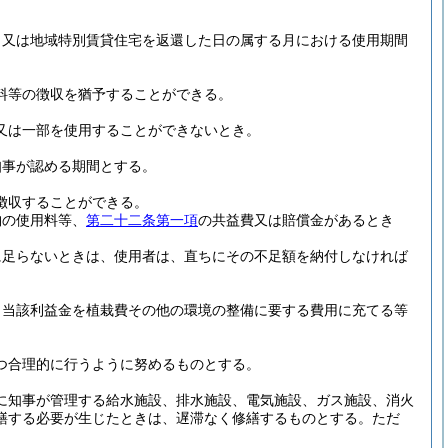
月又は地域特別賃貸住宅を返還した日の属する月における使用期間
料等の徴収を猶予することができる。
又は一部を使用することができないとき。
知事が認める期間とする。
徴収することができる。
納の使用料等、
第二十二条第一項
の共益費又は賠償金があるとき
に足らないときは、使用者は、直ちにその不足額を納付しなければ
、当該利益金を植栽費その他の環境の整備に要する費用に充てる等
つ合理的に行うように努めるものとする。
に知事が管理する給水施設、排水施設、電気施設、ガス施設、消火
繕する必要が生じたときは、遅滞なく修繕するものとする。
ただ
。