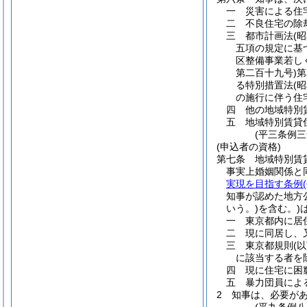
一
災害による住
二
不良住宅の除
三
都市計画法
(
五項の規定に基
区整備事業若し
第二百十九号)
第
る特別措置法
(
の施行に伴う住
四
他の地域特別
五
地域特別賃貸
(平三条例
(申込者の資格)
第七条
地域特別賃
事実上婚姻関係と
実現を目指す条例
知事が認めた地方
いう。)
を含む。)
一
東京都内に居
二
現に同居し、
三
東京都規則
(
に該当する者を
四
現に住宅に困
五
暴力団員によ
2
知事は、必要が