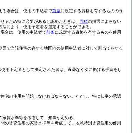
える場合は、使用の申込者で
前条
に規定する資格を有するもののう
させるため特に必要があると認めたときは、
同項
の抽選によらない
方法により、使用予定者を選定することができる。
い場合は、使用の申込者で
前条
に規定する資格を有するものを使用
範囲で当該住宅の存する地区内の使用申込者に対して割当てをする
。
の使用予定者として決定された者は、遅滞なく次に掲げる手続をし
貸住宅の使用を開始しなければならない。
ただし、特に知事の承認
の家賃水準等を考慮して、知事が定める。
民間の賃貸住宅の家賃水準等を考慮して、地域特別賃貸住宅の使用