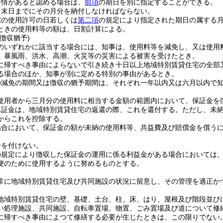
事情があると認める場合は、
前項
の期日を別に指定することができる。
月末日までにその月分を納付しなければならない。
宅の使用許可の日若しくは
第二項
の規定により指定された期日の属する
ときの使用料等の額は、日割計算による。
徴収猶予)
のいずれかに該当する場合には、知事は、使用料等を減免し、又は使用
、暴風雨、洪水、高潮、火災等の災害による被害を受けたとき。
に帰すべき事由によらないで引き続き十日以上地域特別賃貸住宅の全部
る場合のほか、知事が別に定める特別の事由があるとき。
の減免の期間又は徴収の猶予期間は、それぞれ一年以内又は六月以内で
使用者から三月分の使用料に相当する金額の範囲内において、保証金を
保証金は、地域特別賃貸住宅の返還の際、これを還付する。
ただし、未
からこれを控除する。
場合において、保証金の額が未納の使用料等、共益費及び賠償金を償う
子を付けない。
の規定により徴収した保証金の運用に係る利益金がある場合においては
便のために使用するように努めるものとする。
常に地域特別賃貸住宅及び共同施設の状況に留意し、その管理を適正か
地域特別賃貸住宅の壁、基礎、土台、柱、床、はり、屋根及び階段並び
い処理施設、共同施設、自転車置場、物置、ごみ置場及び道について修
に帰すべき事由によつて修繕する必要が生じたときは、この限りでない