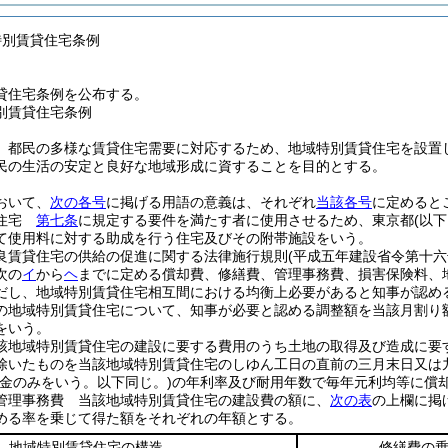
特別賃貸住宅条例
貸住宅条例を公布する。
別賃貸住宅条例
、都民の多様な賃貸住宅需要に対応するため、地域特別賃貸住宅を設置
民の生活の安定と良好な地域形成に資することを目的とする。
おいて、
次の各号
に掲げる用語の意義は、それぞれ
当該各号
に定めると
貸住宅
第七条
に規定する要件を満たす者に使用させるため、東京都
(以
て使用料に対する助成を行う住宅及びその附帯施設をいう。
良賃貸住宅の供給の促進に関する法律施行規則
(平成五年建設省令第十六
次の
イ
から
ヘ
までに定める償却費、修繕費、管理事務費、損害保険料、
だし、地域特別賃貸住宅相互間における均衡上必要があると知事が認め
の地域特別賃貸住宅について、知事が必要と認める調整額を当該月割り
をいう。
該地域特別賃貸住宅の建設に要する費用のうち土地の取得及び造成に要
除いたものを当該地域特別賃貸住宅のしゆん工日の直前の三月末日又は
資金のみをいう。以下同じ。)
の年利率及び耐用年数で毎年元利均等に償
管理事務費 当該地域特別賃貸住宅の建設費の額に、
次の表
の上欄に掲
める率を乗じて得た額をそれぞれの年額とする。
地域特別賃貸住宅の構造
修繕費の