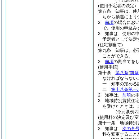
(平九条例
(使用予定者の決定)
第八条
知事は、使
ちから抽選により
2
前項
の場合にお
で、使用の申込み
3
知事は、使用の
予定者として決定
(住宅割当て)
第九条
知事は、必
ことができる。
2
前項
の割当てを
(使用手続)
第十条
第八条
(
前条
なければならない
一
知事の定める
二
第十八条第一
2
知事は、
前項
の
3
地域特別賃貸住
を受けたときは、
(令元条例四
(使用料の決定及び変
第十一条
地域特別
2
知事は、
次の各
料を変更すること