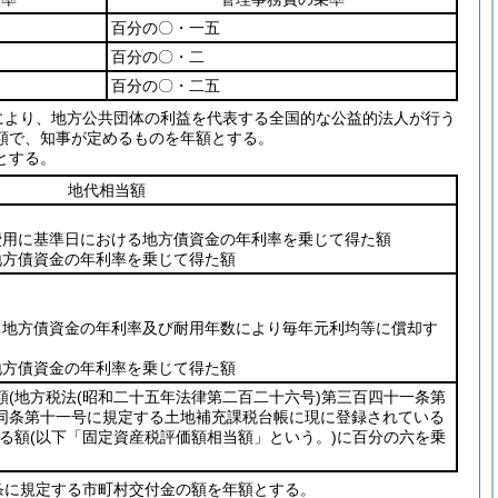
百分の〇・一五
百分の〇・二
百分の〇・二五
により、地方公共団体の利益を代表する全国的な公益的法人が行う
額で、知事が定めるものを年額とする。
とする。
地代相当額
費用に基準日における地方債資金の年利率を乗じて得た額
地方債資金の年利率を乗じて得た額
る地方債資金の年利率及び耐用年数により毎年元利均等に償却す
地方債資金の年利率を乗じて得た額
額
(地方税法
(昭和二十五年法律第二百二十六号)
第三百四十一条第
同条第十一号に規定する土地補充課税台帳に現に登録されている
る額
(以下「固定資産税評価額相当額」という。)
に百分の六を乗
条に規定する市町村交付金の額を年額とする。