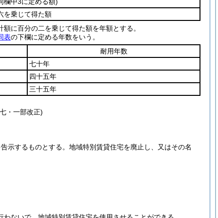
欄中3に定める額)
六を乗じて得た額
計額に百分の二を乗じて得た額を年額とする。
同表
の下欄に定める年数をいう。
耐用年数
七十年
四十五年
三十五年
七・一部改正)
を告示するものとする。
地域特別賃貸住宅を廃止し、又はその名
行わないで、地域特別賃貸住宅を使用させることができる。