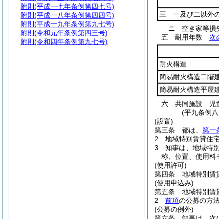
附則
(平成一七年条例第四七号)
三 一及び二以外
附則
(平成一八年条例第四四号)
附則
(平成一九年条例第九七号)
ニ
空き家等
附則
(令和元年条例第四三号)
五
耐用年数
次
附則
(令和四年条例第九七号)
耐火構造
簡易耐火構造二階
簡易耐火構造平屋
六
共同施設 児
(平九条例
(設置)
第三条
都は、
第一
2
地域特別賃貸住
3
知事は、地域特
称、位置、使用料
(使用許可)
第四条
地域特別賃
(使用申込み)
第五条
地域特別賃
2
前項
の公募の方
(公募の例外)
第六条
知事は、次