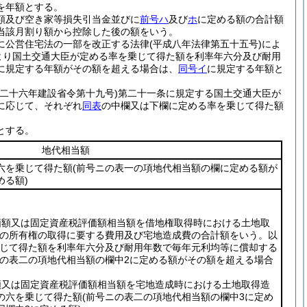
を年額とする。
額及び空き家等損失引当金並びに
前号ハ
及び
ホ
に定める額の合計額
当該月割り額から控除した後の額をいう。
に公営住宅法の一部を改正する法律
(平成八年法律第五十五号)
によ
より国土交通大臣が定める率を乗じて得た額を利率年六分及び耐用
に規定する年額がその額を超える場合は、
同号イ
に規定する年額と
和二十六年建設省令第十九号)
第二十一条に規定する国土交通大臣が
に応じて、それぞれ
同表
の中欄又は下欄に定める率を乗じて得た額
とする。
地代相当額
六を乗じて得た額
(前号ニの表一の項地代相当額の欄に定める額が
める額)
価額又は固定資産税評価額相当額を借地権取得時における土地取
地の所有権の取得に要する費用及び宅地造成費の合計額をいう。以
じて得た額を利率年六分及び耐用年数で毎年元利均等に償却する
ニの表二の項地代相当額の欄中2に定める額がその額を超える場合
額又は固定資産税評価額相当額を宅地造成時における土地取得造
の六を乗じて得た額
(前号ニの表二の項地代相当額の欄中3に定め