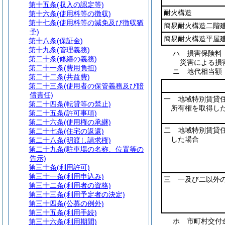
第十五条
(収入の認定等)
耐火構造
第十六条
(使用料等の徴収)
第十七条
(使用料等の減免及び徴収猶
簡易耐火構造二階
予)
簡易耐火構造平屋
第十八条
(保証金)
第十九条
(管理義務)
ハ
損害保険料
第二十条
(修繕の義務)
災害による損
第二十一条
(費用負担)
ニ
地代相当
第二十二条
(共益費)
第二十三条
(使用者の保管義務及び賠
償責任)
一 地域特別賃貸
第二十四条
(転貸等の禁止)
所有権を取得し
第二十五条
(許可事項)
第二十六条
(使用権の承継)
二 地域特別賃貸
第二十七条
(住宅の返還)
した場合
第二十八条
(明渡し請求権)
第二十九条
(駐車場の名称、位置等の
告示)
第三十条
(利用許可)
第三十一条
(利用申込み)
三 一及び二以外
第三十二条
(利用者の資格)
第三十三条
(利用予定者の決定)
第三十四条
(公募の例外)
第三十五条
(利用手続)
ホ
市町村交付
第三十六条
(利用期間)