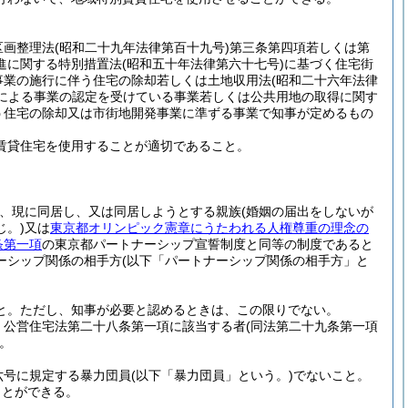
区画整理法
(昭和二十九年法律第百十九号)
第三条第四項若しくは第
進に関する特別措置法
(昭和五十年法律第六十七号)
に基づく住宅街
事業の施行に伴う住宅の除却若しくは土地収用法
(昭和二十六年法律
による事業の認定を受けている事業若しくは公共用地の取得に関す
う住宅の除却又は市街地開発事業に準ずる事業で知事が定めるもの
賃貸住宅を使用することが適切であること。
、現に同居し、又は同居しようとする親族
(婚姻の届出をしないが
。)
又は
東京都オリンピック憲章にうたわれる人権尊重の理念の
条第一項
の東京都パートナーシップ宣誓制度と同等の制度であると
ーシップ関係の相手方
(以下「パートナーシップ関係の相手方」と
と。
ただし、知事が必要と認めるときは、この限りでない。
、公営住宅法第二十八条第一項に該当する者
(同法第二十九条第一項
。
六号に規定する暴力団員
(以下「暴力団員」という。)
でないこと。
ことができる。