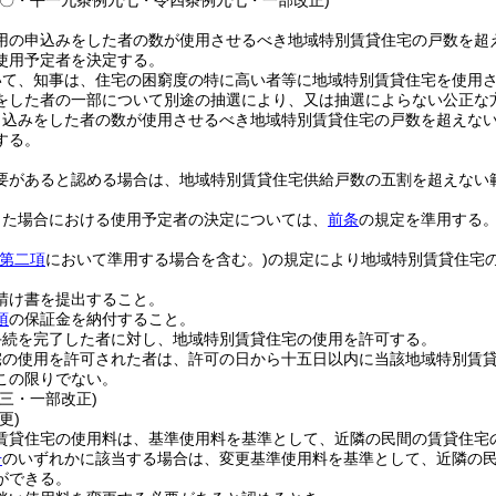
八〇・平一九条例九七・令四条例九七・一部改正)
用の申込みをした者の数が使用させるべき地域特別賃貸住宅の戸数を超
使用予定者を決定する。
いて、知事は、住宅の困窮度の特に高い者等に地域特別賃貸住宅を使用
をした者の一部について別途の抽選により、又は抽選によらない公正な
申込みをした者の数が使用させるべき地域特別賃貸住宅の戸数を超えな
する。
要があると認める場合は、地域特別賃貸住宅供給戸数の五割を超えない
した場合における使用予定者の決定については、
前条
の規定を準用する
第二項
において準用する場合を含む。)
の規定により地域特別賃貸住宅
。
請け書を提出すること。
項
の保証金を納付すること。
手続を完了した者に対し、地域特別賃貸住宅の使用を許可する。
宅の使用を許可された者は、許可の日から十五日以内に当該地域特別賃
この限りでない。
三・一部改正)
更)
賃貸住宅の使用料は、基準使用料を基準として、近隣の民間の賃貸住宅
号
のいずれかに該当する場合は、変更基準使用料を基準として、近隣の
ができる。