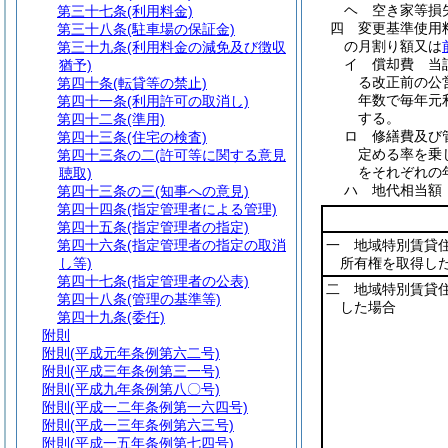
ヘ
空き家等
第三十七条
(利用料金)
四
変更基準使用
第三十八条
(駐車場の保証金)
の月割り額又は
第三十九条
(利用料金の減免及び徴収
イ
償却費 当
猶予)
る改正前の公
第四十条
(転貸等の禁止)
年数で毎年元
第四十一条
(利用許可の取消し)
する。
第四十二条
(準用)
ロ
修繕費及び
第四十三条
(住宅の検査)
定める率を乗
第四十三条の二
(許可等に関する意見
をそれぞれの
聴取)
ハ
地代相当
第四十三条の三
(知事への意見)
第四十四条
(指定管理者による管理)
第四十五条
(指定管理者の指定)
第四十六条
(指定管理者の指定の取消
一 地域特別賃貸
し等)
所有権を取得し
第四十七条
(指定管理者の公表)
二 地域特別賃貸
第四十八条
(管理の基準等)
した場合
第四十九条
(委任)
附則
附則
(平成元年条例第六二号)
附則
(平成三年条例第三一号)
附則
(平成九年条例第八〇号)
附則
(平成一二年条例第一六四号)
附則
(平成一三年条例第六三号)
附則
(平成一五年条例第七四号)