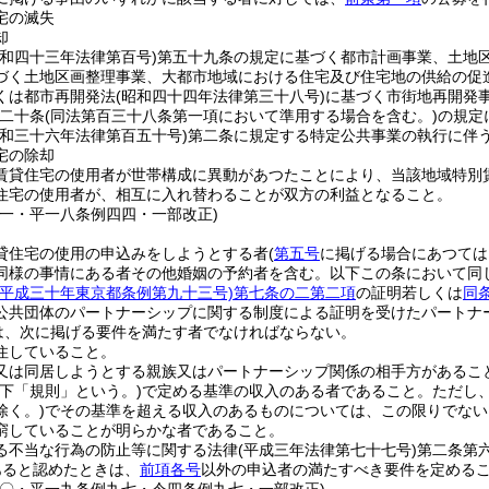
宅の滅失
却
昭和四十三年法律第百号)
第五十九条の規定に基づく都市計画事業、土地
づく土地区画整理事業、大都市地域における住宅及び住宅地の供給の促
くは都市再開発法
(昭和四十四年法律第三十八号)
に基づく市街地再開発
二十条
(同法第百三十八条第一項において準用する場合を含む。)
の規定
昭和三十六年法律第百五十号)
第二条に規定する特定公共事業の執行に伴
宅の除却
賃貸住宅の使用者が世帯構成に異動があつたことにより、当該地域特別
住宅の使用者が、相互に入れ替わることが双方の利益となること。
三一・平一八条例四四・一部改正)
貸住宅の使用の申込みをしようとする者
(
第五号
に掲げる場合にあつては
同様の事情にある者その他婚姻の予約者を含む。以下この条において同じ
(平成三十年東京都条例第九十三号)
第七条の二第二項
の証明若しくは
同
公共団体のパートナーシップに関する制度による証明を受けたパートナ
は、次に掲げる要件を満たす者でなければならない。
住していること。
又は同居しようとする親族又はパートナーシップ関係の相手方があるこ
以下「規則」という。)
で定める基準の収入のある者であること。
ただし
除く。)
でその基準を超える収入のあるものについては、この限りでない
窮していることが明らかな者であること。
る不当な行為の防止等に関する法律
(平成三年法律第七十七号)
第二条第
あると認めたときは、
前項各号
以外の申込者の満たすべき要件を定める