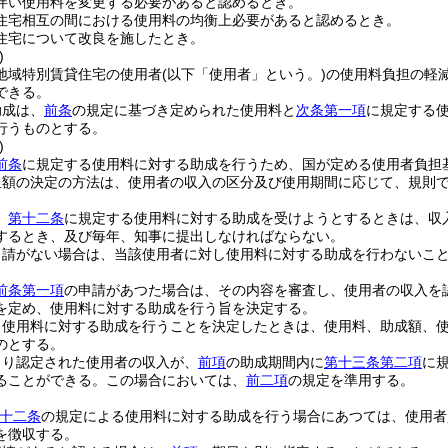
伴い使用料を変更する必要があると認めるとき。
住宅相互の間における使用料の均衡上必要があると認めるとき。
住宅について改良を施したとき。
)
地域特別賃貸住宅の使用者
(以下「使用者」という。)
の使用料負担の軽
できる。
助成は、
前条
の規定に基づき定められた使用料と
次条第一項
に規定する
行うものとする。
)
前条
に規定する使用料に対する助成を行うため、国が定める使用者負担
担額の決定の方法は、使用者の収入の区分及び使用期間に応じて、規則
、
第十二条
に規定する使用料に対する助成を受けようとするときは、収
するとき、及び毎年、知事に提出しなければならない。
申請がない場合は、当該使用者に対し使用料に対する助成を行わないこ
前条第一項
の申請があつた場合は、その内容を審査し、使用者の収入を
を定め、使用料に対する助成を行う旨を決定する。
り使用料に対する助成を行うことを決定したときは、使用料、助成額、
のとする。
より認定された使用者の収入が、
前項
の助成期間内に
第十三条第二項
に
ることができる。
この場合においては、
前二項
の規定を準用する。
十二条
の規定による使用料に対する助成を行う場合にあつては、使用者
を徴収する。