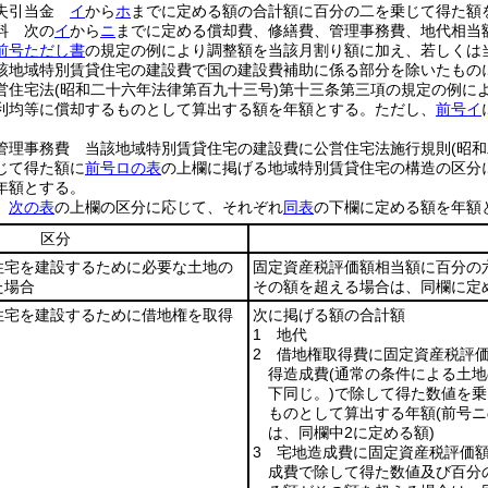
損失引当金
イ
から
ホ
までに定める額の合計額に百分の二を乗じて得た額
料 次の
イ
から
ニ
までに定める償却費、修繕費、管理事務費、地代相当
前号ただし書
の規定の例により調整額を当該月割り額に加え、若しくは
該地域特別賃貸住宅の建設費で国の建設費補助に係る部分を除いたもの
営住宅法
(昭和二十六年法律第百九十三号)
第十三条第三項の規定の例に
利均等に償却するものとして算出する額を年額とする。
ただし、
前号イ
管理事務費 当該地域特別賃貸住宅の建設費に公営住宅法施行規則
(昭
じて得た額に
前号ロの表
の上欄に掲げる地域特別賃貸住宅の構造の区分
年額とする。
額
次の表
の上欄の区分に応じて、それぞれ
同表
の下欄に定める額を年額
区分
住宅を建設するために必要な土地の
固定資産税評価額相当額に百分の
た場合
その額を超える場合は、同欄に定
住宅を建設するために借地権を取得
次に掲げる額の合計額
1 地代
2 借地権取得費に固定資産税評
得造成費
(通常の条件による土
下同じ。)
で除して得た数値を乗
ものとして算出する年額
(前号
は、同欄中2に定める額)
3 宅地造成費に固定資産税評価
成費で除して得た数値及び百分