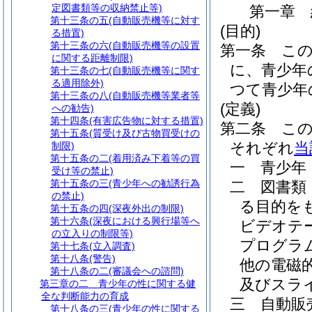
定図書類等の収納禁止等)
第一章
第十三条の五
(自動販売機等に対す
(目的)
る措置)
第十三条の六
(自動販売機等の設置
第一条
こ
に関する距離制限)
に、青少年
第十三条の七
(自動販売機等に関す
る適用除外)
つて青少年
第十三条の八
(自動販売機等業者等
(定義)
への勧告)
第十四条
(有害広告物に対する措置)
第二条
こ
第十五条
(質受け及び古物買受けの
それぞれ
当
制限)
第十五条の二
(着用済み下着等の買
一
青少年
受け等の禁止)
第十五条の三
(青少年への勧誘行為
二
図書類
の禁止)
る目的を
第十五条の四
(深夜外出の制限)
第十六条
(深夜における興行場等へ
ビデオテ
の立入りの制限等)
プログラ
第十七条
(立入調査)
第十八条
(警告)
他の電磁
第十八条の二
(審議会への諮問)
及びスラ
第三章の二
青少年の性に関する健
全な判断能力の育成
三
自動販
第十八条の三
(青少年の性に関する