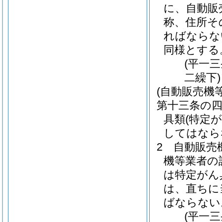
に、自動販
称、住所そ
ればならな
同様とする
(平一
二繰下)
(自動販売機
第十三条の
具類
(特定
してはなら
2
自動販売
機等業者の
は特定がん
は、直ちに
ばならない
(平一