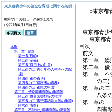
東京都青少年の健全な育成に関する条例
○東京都
昭和39年8月1日 条例第181号
(令和7年6月1日施行)
東京都青少
条項目次
沿革
東京都青
目次
本則
第一章
総則
前文
第一条
(目的)
第一章
総
第二条
(定義)
第三条
(適用上の注意)
第二章
優
第三条の二
(青少年の人権等への配
第三章
不
慮)
第四条
(都の責務)
の二)
第四条の二
(保護者の責務)
第三章の二
第四条の三
(都民の申出)
第二章
優良図書類等の推奨等
八条
第五条
(優良図書類等の推奨)
第五条の二
(携帯電話端末等の推奨)
第三章の三
第六条
(表彰)
図書
第三章
不健全な図書類等の販売等