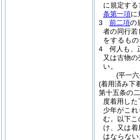
に規定する
条第一項
に
3
前二項
の
者の同行若
をするもの
4
何人も、
又は古物の
い。
(平一
(着用済み下
第十五条の
度着用した
少年がこれ
む。以下こ
け、又は着
はならない