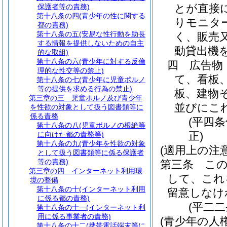
とが直接
保護者等の責務)
第十八条の四
(青少年の性に関する
りモニタ
都の責務)
第十八条の五
(安易な性行動を助長
く、販売
する情報を提供しないための自主
動貸出機
的な取組)
第十八条の六
(青少年に対する反倫
四
広告物
理的な性交等の禁止)
て、看板
第十八条の七
(青少年に児童ポルノ
等の提供を求める行為の禁止)
板、建物
第三章の三
児童ポルノ及び青少年
並びにこ
を性欲の対象として扱う図書類等に
係る責務
(平四
第十八条の八
(児童ポルノの根絶等
正)
に向けた都の責務等)
第十八条の九
(青少年を性欲の対象
(適用上の注意
として扱う図書類等に係る保護者
等の責務)
第三条
こ
第三章の四
インターネット利用環
して、これ
境の整備
第十八条の十
(インターネット利用
留意しなけ
に係る都の責務)
(平二
第十八条の十一
(インターネット利
用に係る事業者の責務)
(青少年の人
第十八条の十二
(携帯電話端末等に