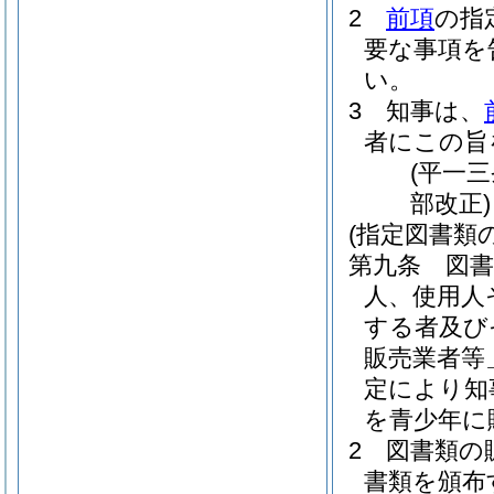
2
前項
の指
要な事項を
い。
3
知事は、
者にこの旨
(平一
部改正)
(指定図書類
第九条
図
人、使用人
する者及び
販売業者等
定により知
を青少年に
2
図書類の
書類を頒布