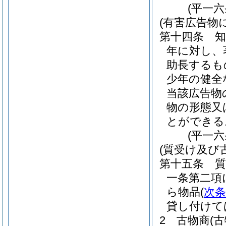
(平一
(有害広告物
第十四条
年に対し、
助長するも
少年の健全
当該広告物
物の形態又
とができる
(平一
(質受け及び
第十五条
質
一条第二項
ら物品
(
次条
貸し付けて
2
古物商
(