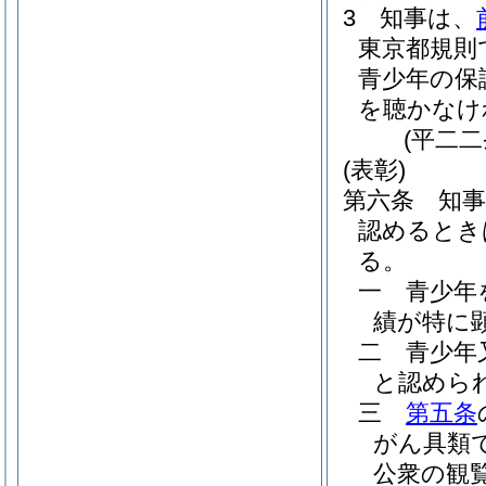
3
知事は、
東京都規則
青少年の保
を聴かなけ
(平二
(表彰)
第六条
知
認めるとき
る。
一
青少年
績が特に
二
青少年
と認めら
三
第五条
がん具類
公衆の観