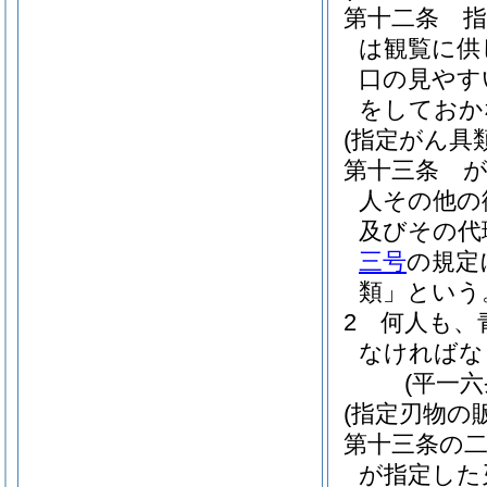
第十二条
は観覧に供
口の見やす
をしておか
(指定がん具
第十三条
人その他の
及びその代
三号
の規定
類」という
2
何人も、
なければな
(平一
(指定刃物の
第十三条の
が指定した