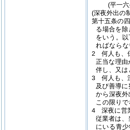
(平一
(深夜外出の制
第十五条の
る場合を除
をいう。以
ればならな
2
何人も、
正当な理由
伴し、又は
3
何人も、
及び善導に
から深夜外
この限りで
4
深夜に営
従業者は、
にいる青少