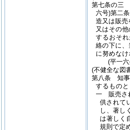
第七条の三
六号)
第二条
造又は販売
又はその他
するおそれ
絡の下に、
に努めなけ
(平一
(不健全な図
第八条
知
するものと
一
販売さ
供されて
し、著し
は著しく
規則で定