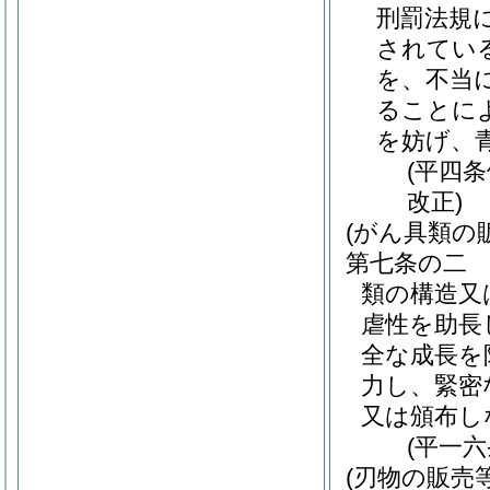
刑罰法規
されてい
を、不当
ることに
を妨げ、
(平四
改正)
(がん具類の
第七条の二
類の構造又
虐性を助長
全な成長を
力し、緊密
又は頒布し
(平一
(刃物の販売