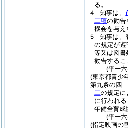
る。
4
知事は、
二項
の勧告
機会を与え
5
知事は、
の規定が遵
等又は図書
勧告するこ
(平一
(東京都青少
第九条の四
二
の規定に
に行われる
年健全育成
(平一
(指定映画の