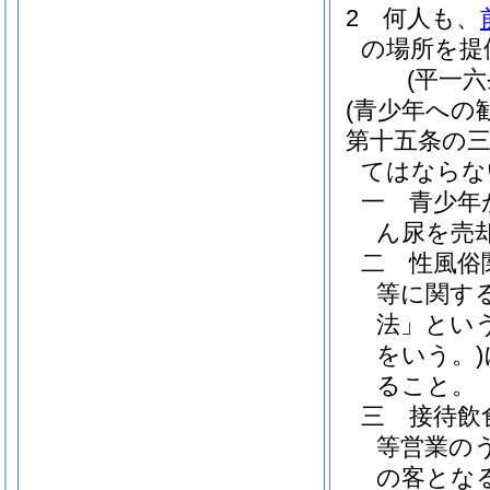
2
何人も、
の場所を提
(平一
(青少年への
第十五条の
てはならな
一
青少年
ん尿を売
二
性風俗
等に関す
法」という
をいう。)
ること。
三
接待飲
等営業の
の客とな