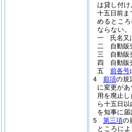
は貸し付け
十五日前ま
めるところ
ならない。
一
氏名又
二
自動販
三
自動販
四
自動販
五
前各号
4
前項
の規
に変更があ
用を廃止し
ら十五日以
を知事に届
5
第三項
の
ところによ