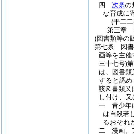
四
次条
の
な育成に
(平二
第三章
(図書類等の
第七条
図
画等を主催
三十七号)
第
は、図書類
すると認め
該図書類又
し付け、又
一
青少年
は自殺若
るおそれ
二
漫画、