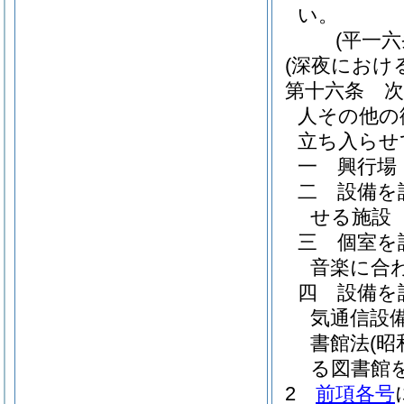
い。
(平一
(深夜におけ
第十六条
人その他の
立ち入らせ
一
興行場
二
設備を
せる施設
三
個室を
音楽に合
四
設備を
気通信設
書館法
(
る図書館を
2
前項各号