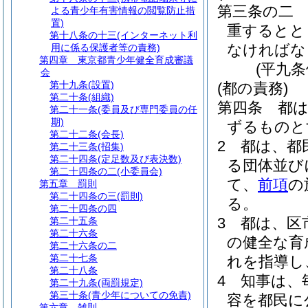
第三条の二
よる青少年有害情報の閲覧防止措
置)
重するとと
第十八条の十三
(インターネット利
なければな
用に係る保護者等の責務)
第四章
東京都青少年健全育成審議
(平九
会
第十九条
(設置)
(都の責務)
第二十条
(組織)
第四条
都
第二十一条
(委員及び専門委員の任
期)
ずるものと
第二十二条
(会長)
2
都は、都
第二十三条
(招集)
第二十四条
(定足数及び表決数)
る団体並び
第二十四条の二
(小委員会)
て、
前項
の
第五章
罰則
第二十四条の三
(罰則)
る。
第二十四条の四
3
都は、区
第二十五条
第二十六条
の健全な育
第二十六条の二
第二十七条
れを指導し
第二十八条
4
知事は、
第二十九条
(両罰規定)
第三十条
(青少年についての免責)
容を都民に
第六章
雑則