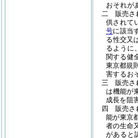
おそれが
二
販売さ
供されて
号
に該当
る性交又
るように
関する健
東京都規
害するお
三
販売さ
は機能が
成長を阻
四
販売さ
能が東京
者の生命
があると