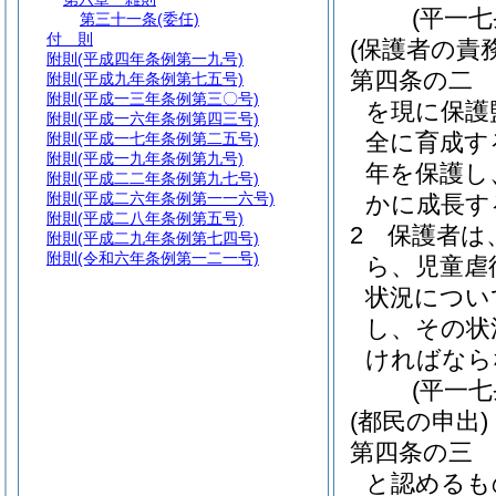
(平一
第三十一条
(委任)
付 則
(保護者の責務
附則
(平成四年条例第一九号)
第四条の二
附則
(平成九年条例第七五号)
附則
(平成一三年条例第三〇号)
を現に保護
附則
(平成一六年条例第四三号)
全に育成す
附則
(平成一七年条例第二五号)
附則
(平成一九年条例第九号)
年を保護し
附則
(平成二二年条例第九七号)
附則
(平成二六年条例第一一六号)
かに成長す
附則
(平成二八年条例第五号)
2
保護者は
附則
(平成二九年条例第七四号)
附則
(令和六年条例第一二一号)
ら、児童虐
状況につい
し、その状
ければなら
(平一
(都民の申出)
第四条の三
と認めるも