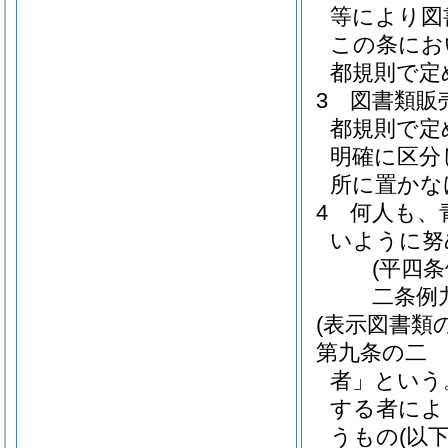
等により図
この条にお
都規則で定
3
図書類販
都規則で定
明確に区分
所に置かな
4
何人も、
いように努
(平四
二条例
(表示図書類
第九条の二
者」という
する者によ
うもの
(以