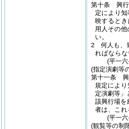
第十条
興
定により知
映するとき
用人その他
い。
2
何人も、
ればならな
(平一
(指定演劇等
第十一条
規定により
定演劇等」
該興行場を
者は、これ
(平一
(観覧等の制