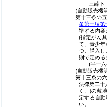
三繰下
(自動販売機
第十三条の
条第一項第
準ずる内容
(指定がん
て、青少年
つ、購入し
則で定める
(平一
(自動販売機
第十三条の
法律第二十
く。)
の敷
定する自動
い。