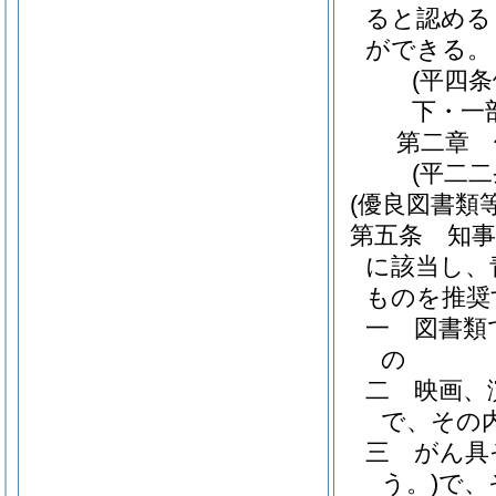
ると認める
ができる。
(平四
下・一
第二章
(平二
(優良図書類
第五条
知
に該当し、
ものを推奨
一
図書類
の
二
映画、
で、その
三
がん具
う。)
で、