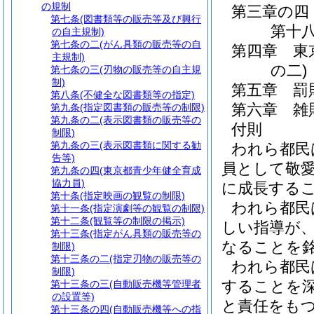
の規制
第三章の四
第七条
(図書類等の販売等及び興行
第十八
の自主規制)
第七条の二
(がん具類の販売等の自
第四章
東
主規制)
の二)
第七条の三
(刃物の販売等の自主規
制)
第五章
罰
第八条
(不健全な図書類等の指定)
第六章
雑
第九条
(指定図書類の販売等の制限)
第九条の二
(表示図書類の販売等の
付則
制限)
第九条の三
(表示図書類に関する勧
われら都民
告等)
員として敬
第九条の四
(東京都青少年健全育成
協力員)
に成長する
第十条
(指定映画の観覧の制限)
われら都民
第十一条
(指定演劇等の観覧の制限)
第十二条
(観覧等の制限の掲示)
しい指導が
第十三条
(指定がん具類の販売等の
なることを
制限)
第十三条の二
(指定刃物の販売等の
われら都民
制限)
することを
第十三条の三
(自動販売機等管理者
の設置等)
と責任をも
第十三条の四
(自動販売機等への指