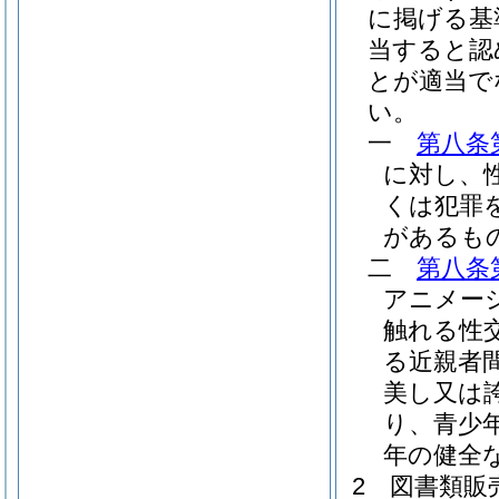
に掲げる基
当すると認
とが適当で
い。
一
第八条
に対し、
くは犯罪
があるも
二
第八条
アニメー
触れる性
る近親者
美し又は
り、青少
年の健全
2
図書類販