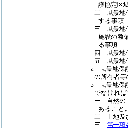
護協定区
二
風景地
する事項
三
風景地
施設の整
る事項
四
風景地
五
風景地
2
風景地保
の所有者等
3
風景地保
でなければ
一
自然の
あること
二
土地及
三
第一項