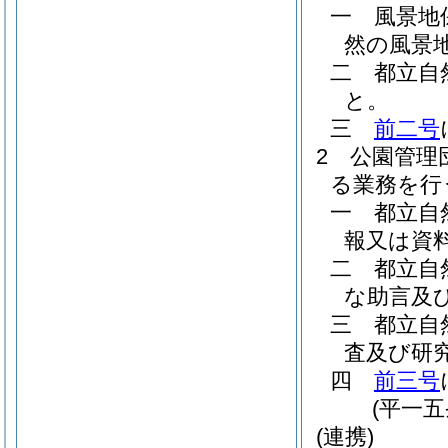
一
風景地
然の風景
二
都立自
と。
三
前二号
2
公園管理
る業務を行
一
都立自
報又は資
二
都立自
な助言及
三
都立自
査及び研
四
前三号
(平一
(連携)