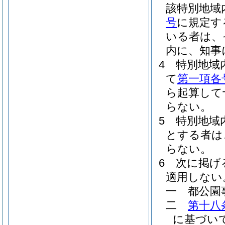
該特別地域
号
に規定す
いる者は、
内に、知事
4
特別地域
て
第一項各
ら起算して
らない。
5
特別地域
とする者は
らない。
6
次に掲げ
適用しない
一
都公園
二
第十八
に基づい