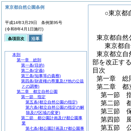
東京都自然公園条例
○東京都
平成14年3月29日 条例第95号
(令和8年4月1日施行)
東京都自然
条項目次
沿革
東京都自
東京都立自
本則
第一章
総則
部を改正す
第一条
(目的)
目次
第二条
(定義)
第三条
(知事等の責務)
第一章
総
第四条
(財産権の尊重及び他の公益
第二章
都
との調整)
第二章
都立自然公園
第一節
第一節
指定
第二節
第五条
(都立自然公園の指定)
第六条
(都立自然公園の指定の解
第三節
除及び区域の変更)
第二節
都公園計画及び都公園事
第四節
業
第五節
第七条
(都公園計画及び都公園事