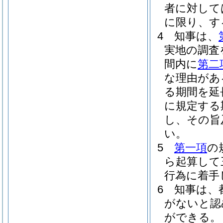
者に対して
に限り、す
4
知事は、
実地の調査
間内に
第二
な理由があ
る期間を延
に規定する
し、その旨
い。
5
第一項
の
ら起算して
行為に着手
6
知事は、
がないと認
ができる。