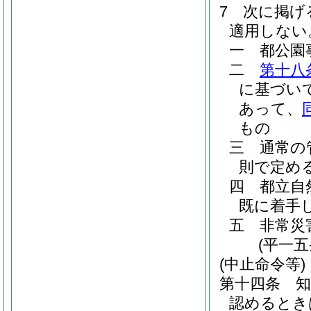
7
次に掲げ
適用しない
一
都公園
二
第十八
に基づい
あって、
もの
三
通常の
則で定め
四
都立自
既に着手
五
非常災
(平一
(中止命令等)
第十四条
認めるとき