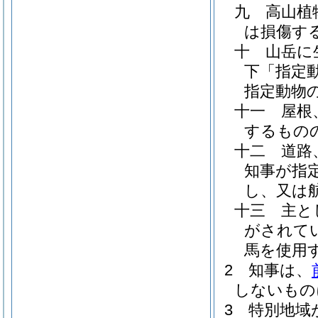
九
高山植
は損傷す
十
山岳に
下「指定
指定動物
十一
屋根
するもの
十二
道路
知事が指
し、又は
十三
主と
がされて
馬を使用
2
知事は、
しないもの
3
特別地域