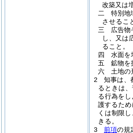
改築又は
二
特別地
させるこ
三
広告物
し、又は
ること。
四
水面を
五
鉱物を
六
土地の
2
知事は、
るときは、
る行為をし
護するため
くは制限し
きる。
3
前項
の規