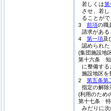
若しくは
第
させ、若し
ることがで
3
前項
の職
請求がある
4
第一項
及
認められた
(集団施設地区
第十六条
に整備する
施設地区を
2
第五条第
指定の解除
(利用のため
第十七条
みだりに次