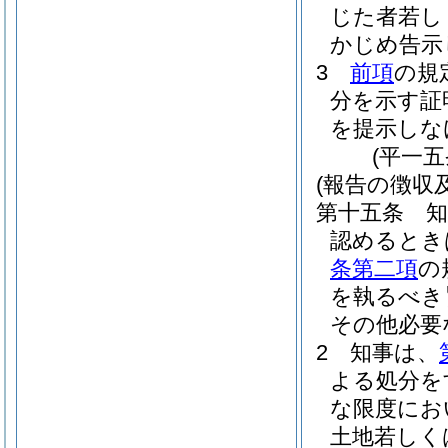
じた者若し
かじめ告示
3
前項
の規
分を示す証
を提示しな
(平一
(報告の徴収
第十五条
認めるとき
条第二項
の
を執るべき
その他必要
2
知事は、
よる処分を
な限度にお
土地若しく