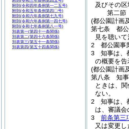
附則
(令和三年条例第四五号)
及びその区
附則
(令和四年条例第一二五号)
附則
(令和五年条例第四〇号)
第二節
附則
(令和六年条例第七九号)
(都公園計画
附則
(令和六年条例第一四七号)
附則
(令和七年条例第八一号)
第七条
都
別表第一
(第四十一条関係)
見を聴いて
別表第二
(第四十六条関係)
別表第三
(第五十一条関係)
2
都公園事
別表第四
(第五十四条関係)
3
知事は、
の概要を告
(都公園計画
第八条
知
ときは、関
ない。
2
知事は、
は、審議会
3
前条第三
又は変更し