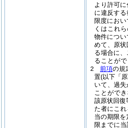
より許可に
に違反する
限度におい
くはこれら
物件につい
めて、原状
る場合に、
ることがで
2
前項
の規
置
(以下「
いて、過失
ことができ
該原状回復
た者にこれ
当の期限を
限までに当