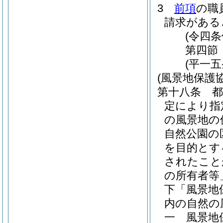
3
前項
の職
請求がある
(令四
第四節
(平一
(風景地保護
第十八条
定により指
の風景地の
自然公園の
を目的とす
されたこと
の所有者等
下「風景地
内の自然の
一
風景地