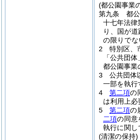
(都公園事業
第九条
都
十七年法律
り、国が道
の限りでな
2
特別区、
「公共団体
都公園事業
3
公共団体
一部を執行
4
第二項
の
は利用上必
5
第二項
の
二項
の同意
執行に関し
(清潔の保持)