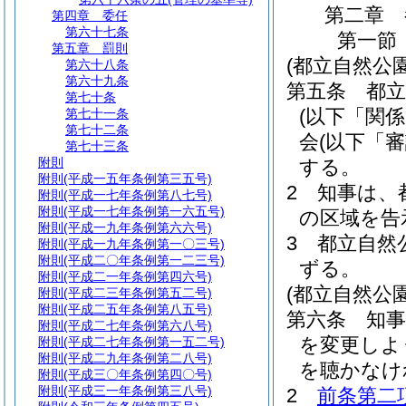
第二章
第四章
委任
第六十七条
第一節
第五章
罰則
(都立自然公
第六十八条
第六十九条
第五条
都
第七十条
(以下「関
第七十一条
第七十二条
会
(以下「
第七十三条
附則
する。
附則
(平成一五年条例第三五号)
2
知事は、
附則
(平成一七年条例第八七号)
附則
(平成一七年条例第一六五号)
の区域を告
附則
(平成一九年条例第六六号)
3
都立自然
附則
(平成一九年条例第一〇三号)
附則
(平成二〇年条例第一二三号)
ずる。
附則
(平成二一年条例第四六号)
(都立自然公
附則
(平成二三年条例第五二号)
附則
(平成二五年条例第八五号)
第六条
知
附則
(平成二七年条例第六八号)
を変更しよ
附則
(平成二七年条例第一五二号)
附則
(平成二九年条例第二八号)
を聴かなけ
附則
(平成三〇年条例第四〇号)
附則
(平成三一年条例第三八号)
2
前条第二