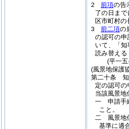
2
前項
の告
了の日まで
区市町村の
3
前二項
の
の認可の申
いて、「知
読み替える
(平一
(風景地保護
第二十条
定の認可の
当該風景地
一
申請手
こと。
二
風景地
基準に適