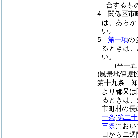
合するも
4
関係区市
は、あらか
い。
5
第一項
の
るときは、
い。
(平一
(風景地保護
第十九条
より都又は
るときは、
市町村の長
一条
(
第二十
三条
におい
日から二週