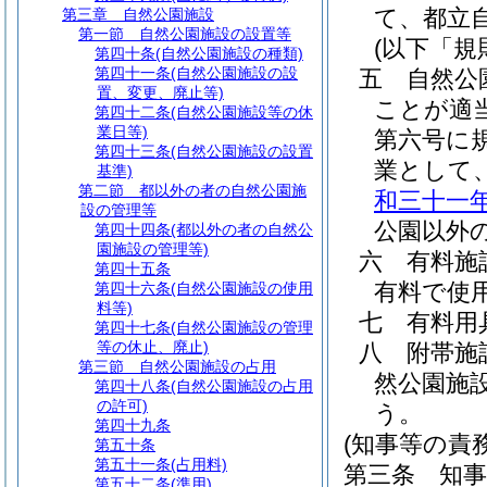
て、都立
第三章
自然公園施設
第一節
自然公園施設の設置等
(以下「規
第四十条
(自然公園施設の種類)
第四十一条
(自然公園施設の設
五
自然公
置、変更、廃止等)
ことが適
第四十二条
(自然公園施設等の休
業日等)
第六号に
第四十三条
(自然公園施設の設置
業として
基準)
第二節
都以外の者の自然公園施
和三十一
設の管理等
公園以外
第四十四条
(都以外の者の自然公
園施設の管理等)
六
有料施
第四十五条
有料で使
第四十六条
(自然公園施設の使用
料等)
七
有料用
第四十七条
(自然公園施設の管理
等の休止、廃止)
八
附帯施
第三節
自然公園施設の占用
然公園施
第四十八条
(自然公園施設の占用
の許可)
う。
第四十九条
(知事等の責務
第五十条
第五十一条
(占用料)
第三条
知
第五十二条
(準用)