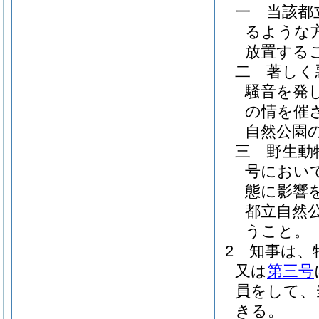
一
当該都
るような
放置する
二
著しく
騒音を発
の情を催
自然公園
三
野生動
号におい
態に影響
都立自然
うこと。
2
知事は、
又は
第三号
員をして、
きる。