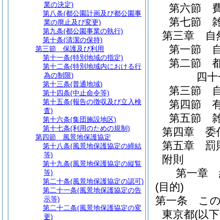
業の決定)
第六節
第八条
(都公園計画及び都公園事
第七節
業の廃止及び変更)
第九条
(都公園事業の執行)
第三章
自
第十条
(清潔の保持)
第一節
第三節
保護及び利用
第十一条
(特別地域の指定)
第二節
第十二条
(特別地域内における行
四十
為の制限)
第十三条
(普通地域)
第三節
第十四条
(中止命令等)
第十五条
(報告の徴収及び立入検
第四節
査)
第五節
第十六条
(集団施設地区)
第十七条
(利用のための規制)
第四章
委
第四節
風景地保護協定
第五章
罰
第十八条
(風景地保護協定の締結
等)
附則
第十九条
(風景地保護協定の縦覧
第一章
等)
第二十条
(風景地保護協定の認可)
(目的)
第二十一条
(風景地保護協定の告
第一条
こ
示等)
第二十二条
(風景地保護協定の変
東京都
(以
更)