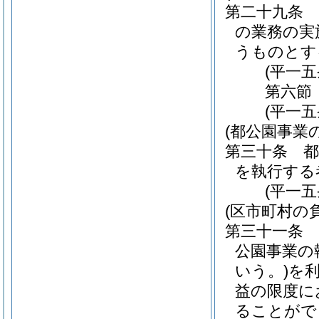
第二十九条
の業務の実
うものとす
(平一
第六節
(平一
(都公園事業
第三十条
を執行する
(平一
(区市町村の負
第三十一条
公園事業の
いう。)
を
益の限度に
ることがで