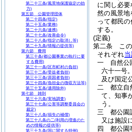
第二十三条
(風景地保護協定の効
に関し必要
力)
然の風景地
第五節
公園管理団体
第二十四条
(指定)
って都民の
第二十五条
(業務)
する。
第二十六条
(連携)
第二十七条
(改善命令)
(定義)
第二十八条
(指定の取消し等)
第二条
こ
第二十九条
(情報の提供等)
第六節
費用
それぞれ
当
第三十条
(都公園事業の執行に要
一
自然公
する費用)
第三十一条
(区市町村の負担)
六十一号
第三十二条
(受益者負担)
第三十三条
(原因者負担)
及び国定
第三十四条
(負担金の徴収方法等)
二
都立自
第三十五条
(適用除外)
第七節
雑則
て、知事
第三十六条
(実地調査)
う。
第三十七条
(公害等調整委員会の
裁定)
三
都公園
第三十八条
(損失の補償)
又は施設
第三十八条の二
(利用の増進のた
めの情報の提供等)
四
都公園
第三十九条
(国に関する特例)