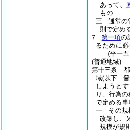
あって、
もの
三
通常の
則で定め
7
第一項
の
るために必
(平一
(普通地域)
第十三条
域
(以下「
しようとす
り、行為の
で定める事
一
その規
改築し、
規模が規