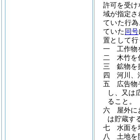
許可を受け
域が指定さ
ていた行為
ていた
同号
置として行
一
工作物
二
木竹を
三
鉱物を
四
河川、
五
広告物
し、又は
ること。
六
屋外に
は貯蔵す
七
水面を
八
土地を