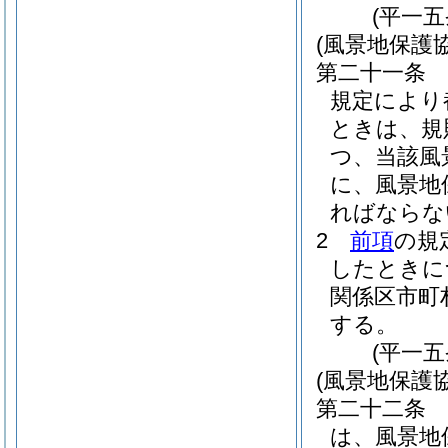
(平一
(風景地保護
第二十一条
規定により
ときは、規
つ、当該風
に、風景地
ればならな
2
前項
の規
したときに
関係区市町
する。
(平一
(風景地保護
第二十二条
は、風景地