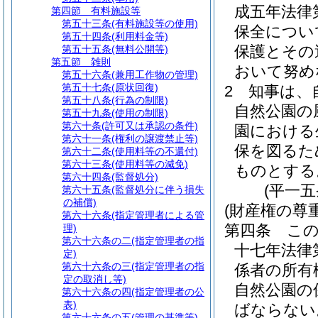
成五年法律
第四節
有料施設等
第五十三条
(有料施設等の使用)
保全につい
第五十四条
(利用料金等)
保護とその
第五十五条
(無料公開等)
第五節
雑則
おいて努め
第五十六条
(兼用工作物の管理)
第五十七条
(原状回復)
2
知事は、
第五十八条
(行為の制限)
自然公園の
第五十九条
(使用の制限)
第六十条
(許可又は承認の条件)
園における
第六十一条
(権利の譲渡禁止等)
保を図るた
第六十二条
(使用料等の不還付)
第六十三条
(使用料等の減免)
ものとする
第六十四条
(監督処分)
(平一
第六十五条
(監督処分に伴う損失
の補償)
(財産権の尊
第六十六条
(指定管理者による管
第四条
こ
理)
第六十六条の二
(指定管理者の指
十七年法律
定)
第六十六条の三
(指定管理者の指
係者の所有
定の取消し等)
自然公園の
第六十六条の四
(指定管理者の公
表)
ばならない
第六十六条の五
(管理の基準等)