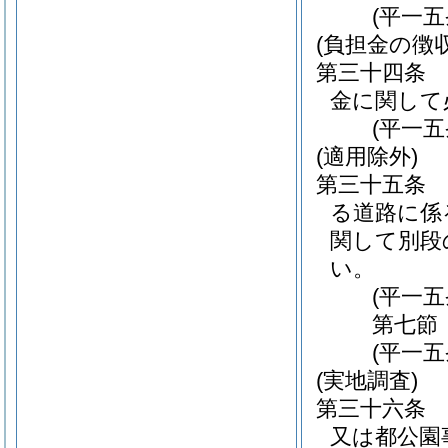
(平一
(負担金の徴
第三十四条
金に関して
(平一
(適用除外)
第三十五条
る道路に係
関して別段
い。
(平一
第七節
(平一
(実地調査)
第三十六条
又は都公園