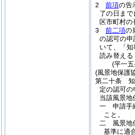
2
前項
の告
了の日まで
区市町村の
3
前二項
の
の認可の申
いて、「知
読み替える
(平一
(風景地保護
第二十条
定の認可の
当該風景地
一
申請手
こと。
二
風景地
基準に適