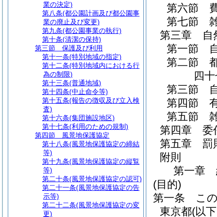
業の決定)
第六節
第八条
(都公園計画及び都公園事
第七節
業の廃止及び変更)
第九条
(都公園事業の執行)
第三章
自
第十条
(清潔の保持)
第一節
第三節
保護及び利用
第十一条
(特別地域の指定)
第二節
第十二条
(特別地域内における行
四十
為の制限)
第十三条
(普通地域)
第三節
第十四条
(中止命令等)
第十五条
(報告の徴収及び立入検
第四節
査)
第五節
第十六条
(集団施設地区)
第十七条
(利用のための規制)
第四章
委
第四節
風景地保護協定
第五章
罰
第十八条
(風景地保護協定の締結
等)
附則
第十九条
(風景地保護協定の縦覧
第一章
等)
第二十条
(風景地保護協定の認可)
(目的)
第二十一条
(風景地保護協定の告
第一条
こ
示等)
第二十二条
(風景地保護協定の変
東京都
(以
更)