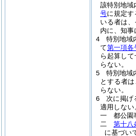
該特別地域
号
に規定す
いる者は、
内に、知事
4
特別地域
て
第一項各
ら起算して
らない。
5
特別地域
とする者は
らない。
6
次に掲げ
適用しない
一
都公園
二
第十八
に基づい