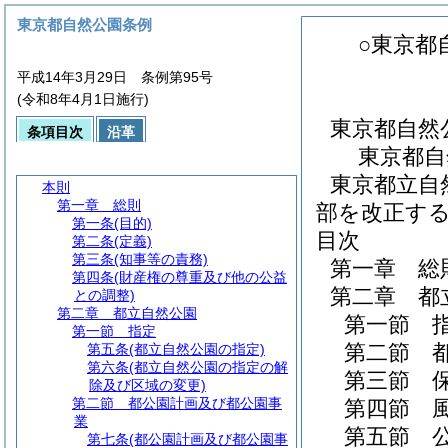
東京都自然公園条例
○東京都
平成14年3月29日 条例第95号
(令和8年4月1日施行)
東京都自然
条項目次
沿革
東京都自
東京都立自
本則
第一章
総則
部を改正す
第一条
(目的)
目次
第二条
(定義)
第三条
(知事等の責務)
第一章
総
第四条
(財産権の尊重及び他の公益
第二章
都
との調整)
第二章
都立自然公園
第一節
第一節
指定
第二節
第五条
(都立自然公園の指定)
第六条
(都立自然公園の指定の解
第三節
除及び区域の変更)
第二節
都公園計画及び都公園事
第四節
業
第五節
第七条
(都公園計画及び都公園事