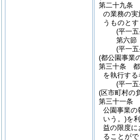
第二十九条
の業務の実
うものとす
(平一
第六節
(平一
(都公園事業
第三十条
を執行する
(平一
(区市町村の負
第三十一条
公園事業の
いう。)
を
益の限度に
ることがで