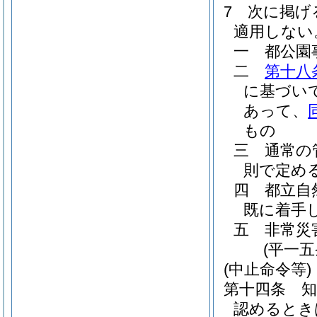
7
次に掲げ
適用しない
一
都公園
二
第十八
に基づい
あって、
もの
三
通常の
則で定め
四
都立自
既に着手
五
非常災
(平一
(中止命令等)
第十四条
認めるとき