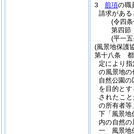
3
前項
の職
請求がある
(令四
第四節
(平一
(風景地保護
第十八条
定により指
の風景地の
自然公園の
を目的とす
されたこと
の所有者等
下「風景地
内の自然の
一
風景地