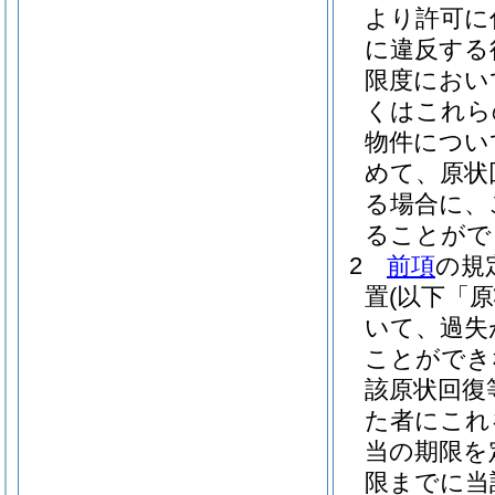
より許可に
に違反する
限度におい
くはこれら
物件につい
めて、原状
る場合に、
ることがで
2
前項
の規
置
(以下「
いて、過失
ことができ
該原状回復
た者にこれ
当の期限を
限までに当