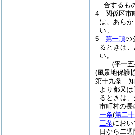
合するも
4
関係区市
は、あらか
い。
5
第一項
の
るときは、
い。
(平一
(風景地保護
第十九条
より都又は
るときは、
市町村の長
一条
(
第二十
三条
におい
日から二週