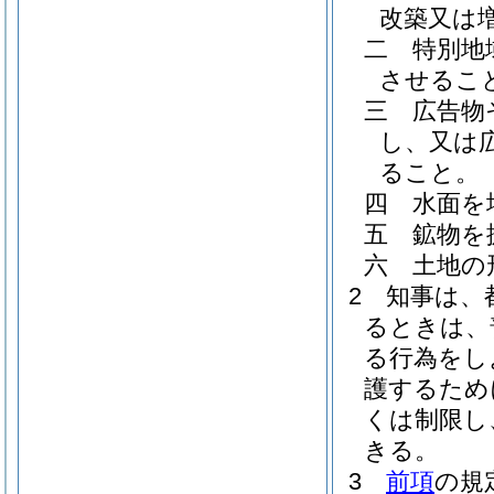
改築又は
二
特別地
させるこ
三
広告物
し、又は
ること。
四
水面を
五
鉱物を
六
土地の
2
知事は、
るときは、
る行為をし
護するため
くは制限し
きる。
3
前項
の規