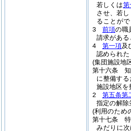
若しくは
第
させ、若し
ることがで
3
前項
の職
請求がある
4
第一項
及
認められた
(集団施設地区
第十六条
に整備する
施設地区を
2
第五条第
指定の解除
(利用のため
第十七条
みだりに次