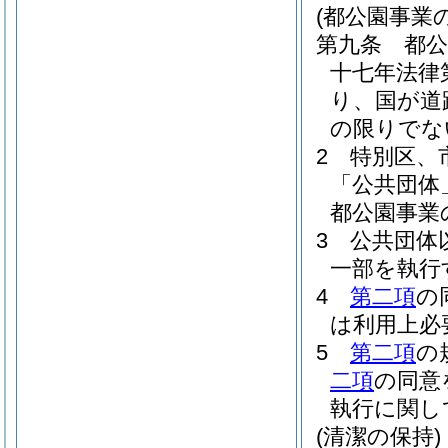
(都公園事業
第九条
都
十七年法律
り、国が道
の限りでな
2
特別区、
「公共団体
都公園事業
3
公共団体
一部を執行
4
第二項
の
は利用上必
5
第二項
の
二項
の同意
執行に関し
(清潔の保持)