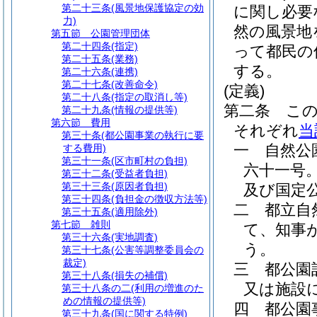
第二十三条
(風景地保護協定の効
に関し必要
力)
然の風景地
第五節
公園管理団体
第二十四条
(指定)
って都民の
第二十五条
(業務)
する。
第二十六条
(連携)
第二十七条
(改善命令)
(定義)
第二十八条
(指定の取消し等)
第二条
こ
第二十九条
(情報の提供等)
第六節
費用
それぞれ
当
第三十条
(都公園事業の執行に要
一
自然公
する費用)
第三十一条
(区市町村の負担)
六十一号
第三十二条
(受益者負担)
第三十三条
(原因者負担)
及び国定
第三十四条
(負担金の徴収方法等)
二
都立自
第三十五条
(適用除外)
第七節
雑則
て、知事
第三十六条
(実地調査)
う。
第三十七条
(公害等調整委員会の
裁定)
三
都公園
第三十八条
(損失の補償)
又は施設
第三十八条の二
(利用の増進のた
めの情報の提供等)
四
都公園
第三十九条
(国に関する特例)