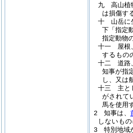
九
高山植
は損傷す
十
山岳に
下「指定
指定動物
十一
屋根
するもの
十二
道路
知事が指
し、又は
十三
主と
がされて
馬を使用
2
知事は、
しないもの
3
特別地域