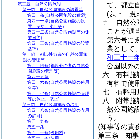
て、都立
第三章
自然公園施設
第一節
自然公園施設の設置等
(以下「規
第四十条
(自然公園施設の種類)
第四十一条
(自然公園施設の設
五
自然公
置、変更、廃止等)
ことが適
第四十二条
(自然公園施設等の休
業日等)
第六号に
第四十三条
(自然公園施設の設置
業として
基準)
第二節
都以外の者の自然公園施
和三十一
設の管理等
公園以外
第四十四条
(都以外の者の自然公
園施設の管理等)
六
有料施
第四十五条
有料で使
第四十六条
(自然公園施設の使用
料等)
七
有料用
第四十七条
(自然公園施設の管理
等の休止、廃止)
八
附帯施
第三節
自然公園施設の占用
然公園施
第四十八条
(自然公園施設の占用
の許可)
う。
第四十九条
(知事等の責務
第五十条
第五十一条
(占用料)
第三条
知
第五十二条
(準用)