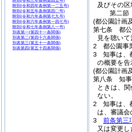
附則
(令和三年条例第四五号)
及びその区
附則
(令和四年条例第一二五号)
附則
(令和五年条例第四〇号)
第二節
附則
(令和六年条例第七九号)
(都公園計画
附則
(令和六年条例第一四七号)
附則
(令和七年条例第八一号)
第七条
都
別表第一
(第四十一条関係)
見を聴いて
別表第二
(第四十六条関係)
別表第三
(第五十一条関係)
2
都公園事
別表第四
(第五十四条関係)
3
知事は、
の概要を告
(都公園計画
第八条
知
ときは、関
ない。
2
知事は、
は、審議会
3
前条第三
又は変更し