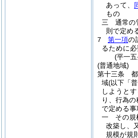
あって、
もの
三
通常の
則で定め
7
第一項
の
るために必
(平一
(普通地域)
第十三条
域
(以下「
しようとす
り、行為の
で定める事
一
その規
改築し、
規模が規