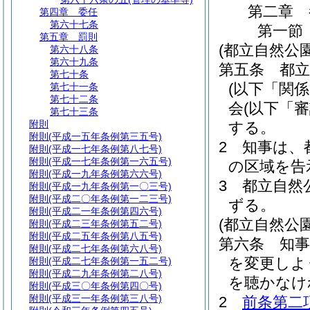
第二章
第四章
委任
第六十七条
第一節
第五章
罰則
(都立自然公
第六十八条
第六十九条
第五条
都
第七十条
(以下「関
第七十一条
第七十二条
会
(以下「
第七十三条
附則
する。
附則
(平成一五年条例第三五号)
2
知事は、
附則
(平成一七年条例第八七号)
附則
(平成一七年条例第一六五号)
の区域を告
附則
(平成一九年条例第六六号)
3
都立自然
附則
(平成一九年条例第一〇三号)
附則
(平成二〇年条例第一二三号)
ずる。
附則
(平成二一年条例第四六号)
(都立自然公
附則
(平成二三年条例第五二号)
附則
(平成二五年条例第八五号)
第六条
知
附則
(平成二七年条例第六八号)
を変更しよ
附則
(平成二七年条例第一五二号)
附則
(平成二九年条例第二八号)
を聴かなけ
附則
(平成三〇年条例第四〇号)
附則
(平成三一年条例第三八号)
2
前条第二