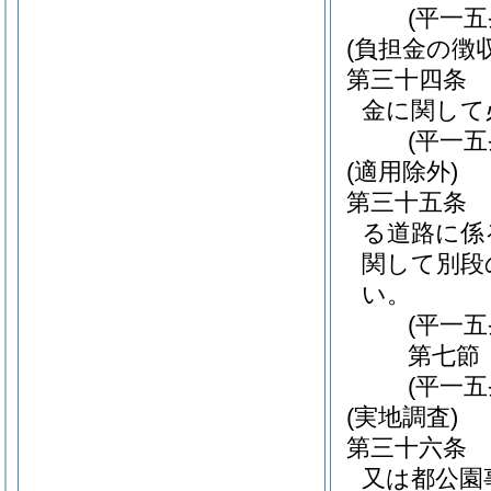
(平一
(負担金の徴
第三十四条
金に関して
(平一
(適用除外)
第三十五条
る道路に係
関して別段
い。
(平一
第七節
(平一
(実地調査)
第三十六条
又は都公園