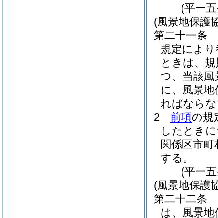
(平一
(風景地保護
第二十一条
規定により
ときは、規
つ、当該風
に、風景地
ればならな
2
前項
の規
したときに
関係区市町
する。
(平一
(風景地保護
第二十二条
は、風景地