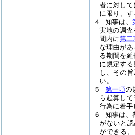
者に対して
に限り、す
4
知事は、
実地の調査
間内に
第二
な理由があ
る期間を延
に規定する
し、その旨
い。
5
第一項
の
ら起算して
行為に着手
6
知事は、
がないと認
ができる。