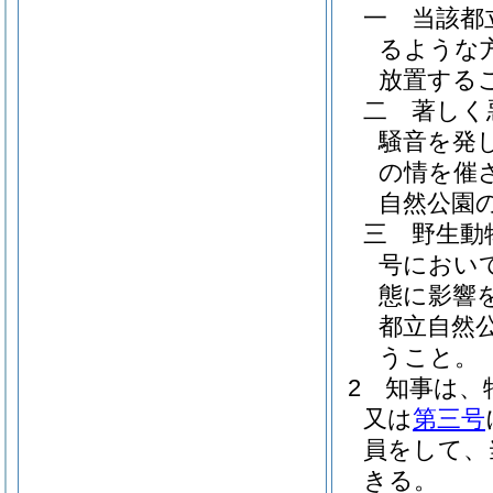
一
当該都
るような
放置する
二
著しく
騒音を発
の情を催
自然公園
三
野生動
号におい
態に影響
都立自然
うこと。
2
知事は、
又は
第三号
員をして、
きる。