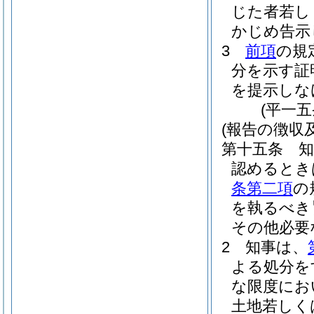
じた者若し
かじめ告示
3
前項
の規
分を示す証
を提示しな
(平一
(報告の徴収
第十五条
認めるとき
条第二項
の
を執るべき
その他必要
2
知事は、
よる処分を
な限度にお
土地若しく