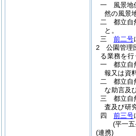
一
風景地
然の風景
二
都立自
と。
三
前二号
2
公園管理
る業務を行
一
都立自
報又は資
二
都立自
な助言及
三
都立自
査及び研
四
前三号
(平一
(連携)