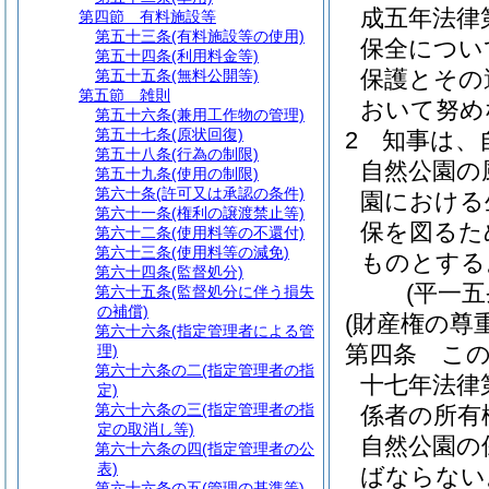
成五年法律
第四節
有料施設等
第五十三条
(有料施設等の使用)
保全につい
第五十四条
(利用料金等)
保護とその
第五十五条
(無料公開等)
第五節
雑則
おいて努め
第五十六条
(兼用工作物の管理)
第五十七条
(原状回復)
2
知事は、
第五十八条
(行為の制限)
自然公園の
第五十九条
(使用の制限)
第六十条
(許可又は承認の条件)
園における
第六十一条
(権利の譲渡禁止等)
保を図るた
第六十二条
(使用料等の不還付)
第六十三条
(使用料等の減免)
ものとする
第六十四条
(監督処分)
(平一
第六十五条
(監督処分に伴う損失
の補償)
(財産権の尊
第六十六条
(指定管理者による管
第四条
こ
理)
第六十六条の二
(指定管理者の指
十七年法律
定)
第六十六条の三
(指定管理者の指
係者の所有
定の取消し等)
自然公園の
第六十六条の四
(指定管理者の公
表)
ばならない
第六十六条の五
(管理の基準等)