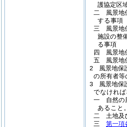
護協定区
二
風景地
する事項
三
風景地
施設の整
る事項
四
風景地
五
風景地
2
風景地保
の所有者等
3
風景地保
でなければ
一
自然の
あること
二
土地及
三
第一項