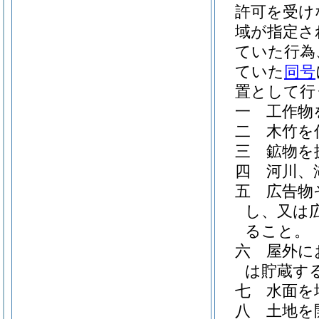
許可を受け
域が指定さ
ていた行為
ていた
同号
置として行
一
工作物
二
木竹を
三
鉱物を
四
河川、
五
広告物
し、又は
ること。
六
屋外に
は貯蔵す
七
水面を
八
土地を