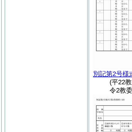
別記第2号様
(平2
令2教