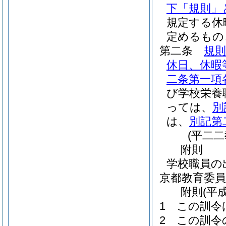
下「規則」
規定する休
定めるもの
第二条
規則
休日、休暇
二条第一項
び学校栄養
っては、
別
は、
別記第
(平二
附
則
学校職員の
京都教育委員
附
則
(平
1
この訓令
2
この訓令