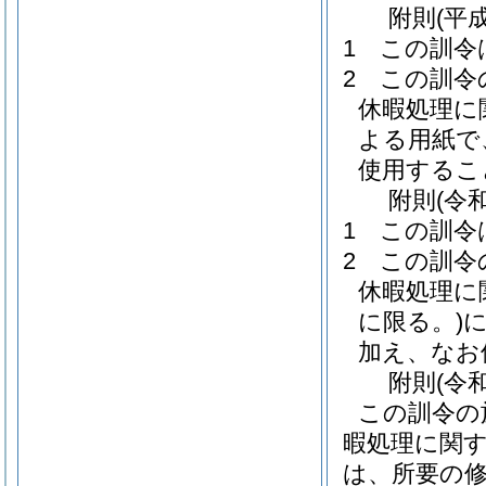
附
則
(平
1
この訓令
2
この訓令
休暇処理に
よる用紙で
使用するこ
附
則
(令
1
この訓令
2
この訓令
休暇処理に
に限る。)
加え、なお
附
則
(令
この訓令の
暇処理に関
は、所要の