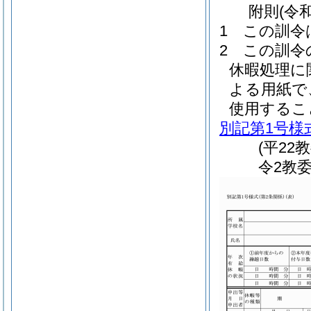
附
則
(令
1
この訓令
2
この訓令
休暇処理に
よる用紙で
使用するこ
別記第1号様
(平2
令2教