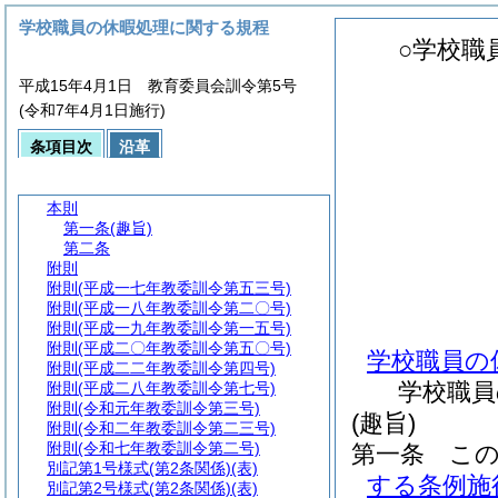
学校職員の休暇処理に関する規程
○学校職
平成15年4月1日 教育委員会訓令第5号
(令和7年4月1日施行)
条項目次
沿革
本則
第一条
(趣旨)
第二条
附則
附則
(平成一七年教委訓令第五三号)
附則
(平成一八年教委訓令第二〇号)
附則
(平成一九年教委訓令第一五号)
附則
(平成二〇年教委訓令第五〇号)
学校職員の
附則
(平成二二年教委訓令第四号)
学校職員
附則
(平成二八年教委訓令第七号)
附則
(令和元年教委訓令第三号)
(趣旨)
附則
(令和二年教委訓令第二三号)
附則
(令和七年教委訓令第二号)
第一条
こ
別記第1号様式
(第2条関係)(表)
する条例施
別記第2号様式
(第2条関係)(表)