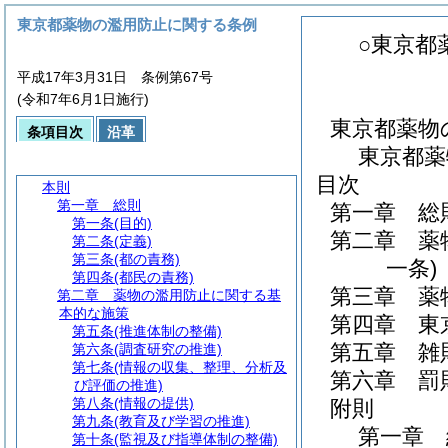
東京都薬物の濫用防止に関する条例
○東京都
平成17年3月31日 条例第67号
(令和7年6月1日施行)
東京都薬物
条項目次
沿革
東京都薬
目次
本則
第一章
総則
第一章
総
第一条
(目的)
第二章
薬
第二条
(定義)
第三条
(都の責務)
一条)
第四条
(都民の責務)
第三章
薬
第二章
薬物の濫用防止に関する基
本的な施策
第四章
東
第五条
(推進体制の整備)
第五章
雑
第六条
(調査研究の推進)
第七条
(情報の収集、整理、分析及
第六章
罰
び評価の推進)
第八条
(情報の提供)
附則
第九条
(教育及び学習の推進)
第一章
第十条
(監視及び指導体制の整備)