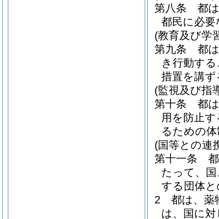
第八条
都
都民に必要
(教育及び学
第九条
都
き行動する
措置を講ず
(監視及び指
第十条
都
用を防止す
るための体
(国等との連
第十一条
たって、国
する団体と
2
都は、薬
は、国に対