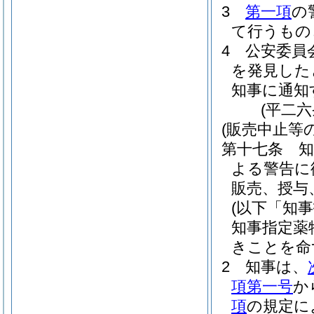
3
第一項
の
て行うもの
4
公安委員
を発見した
知事に通知
(平二
(販売中止等
第十七条
よる警告に
販売、授与
(以下「知
知事指定薬
きことを命
2
知事は、
項第一号
か
項
の規定に