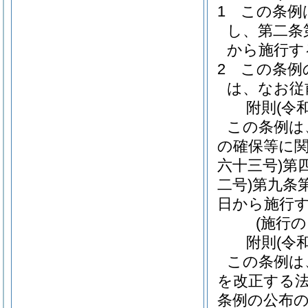
1
この条例
し、第二条
から施行す
2
この条例
は、なお従
附
則
(令
この条例は
の確保等に
六十三号)
第
二号)
第九条
日から施行
(施行
附
則
(令
この条例は
を改正する
条例の公布