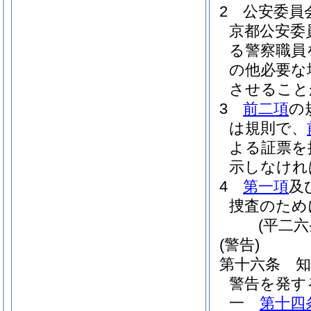
2
公安委員
京都公安委
る警察職員
の他必要な
させること
3
前二項
の
は規則で、
よる証票を
示しなけれ
4
第一項
及
捜査のため
(平二
(警告)
第十六条
警告を発す
一
第十四