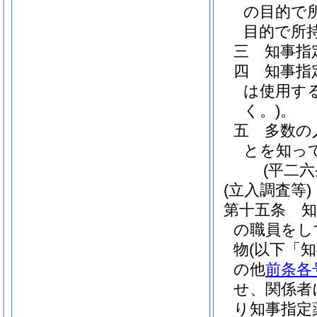
の目的で
目的で所
三
知事指
四
知事指
は使用す
く。)
。
五
多数の
とを知っ
(平二
(立入調査等)
第十五条
の職員をし
物
(以下「
の他
前条各
せ、関係者
り知事指定