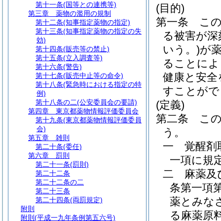
第十一条
(国等との連携等)
(目的)
第三章
薬物の濫用の規制
第一条
こ
第十二条
(知事指定薬物の指定)
第十三条
(知事指定薬物の指定の失
る被害が深
効)
いう。)
が
第十四条
(販売等の禁止)
第十五条
(立入調査等)
ることによ
第十六条
(警告)
健康と安全
第十七条
(販売中止等の命令)
第十八条
(緊急時における指定の特
すことがで
例)
第十八条の二
(公安委員会の要請)
(定義)
第四章
東京都薬物情報評価委員会
第二条
こ
第十九条
(東京都薬物情報評価委員
会)
う。
第五章
雑則
一
覚醒剤
第二十条
(委任)
第六章
罰則
一項に規
第二十一条
(罰則)
二
麻薬及
第二十二条
第二十二条の二
条第一項
第二十三条
薬とみな
第二十四条
(両罰規定)
附則
る麻薬原
附則
(平成一九年条例第五六号)