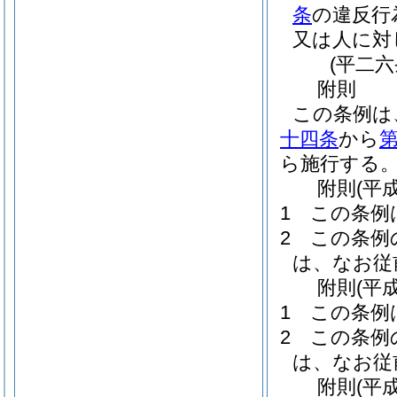
条
の違反行
又は人に対
(平二
附
則
この条例は
十四条
から
ら施行する
附
則
(平
1
この条例
2
この条例
は、なお従
附
則
(平
1
この条例
2
この条例
は、なお従
附
則
(平