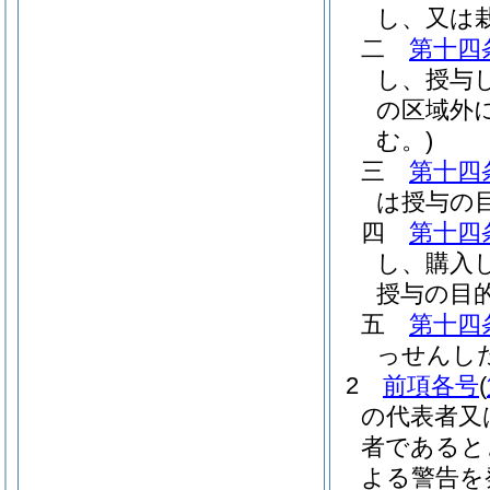
し、又は
二
第十四
し、授与
の区域外
む。)
三
第十四
は授与の
四
第十四
し、購入
授与の目
五
第十四
っせんし
2
前項各号
(
の代表者又
者であると
よる警告を