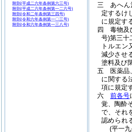
附則
(平成二六年条例第六三号)
三
あへん
附則
(平成二六年条例第一二六号)
定するけ
附則
(令和二年条例第三四号)
附則
(令和六年条例第一〇三号)
に規定す
附則
(令和六年条例第一三八号)
四
毒物及
号)
第三十
トルエン
減少させ
塗料及び
五
医薬品
に関する
項に規定
六
前各号
覚、陶酔
で、それ
認められ
(平一