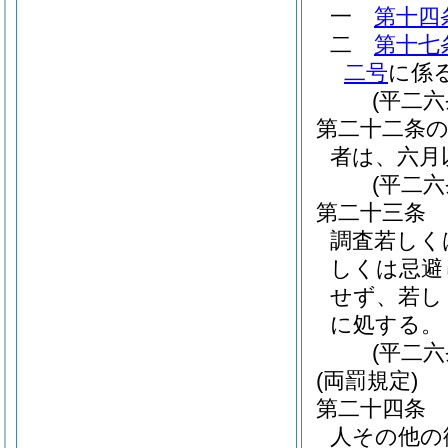
一
第十四
二
第十七
二号
に係
(平二
第二十二条
者は、六月
(平二
第二十三条
調査若しく
しくは忌避
せず、若し
に処する。
(平二
(両罰規定)
第二十四条
人その他の