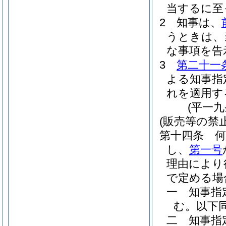
当するに至
2
知事は、
うときは、
な事項を告
3
第二十一
よる知事指
れを適用す
(平一
(販売等の禁止
第十四条
し、
第一号
理由により
で定める場
一
知事指
む。以下同
二
知事指