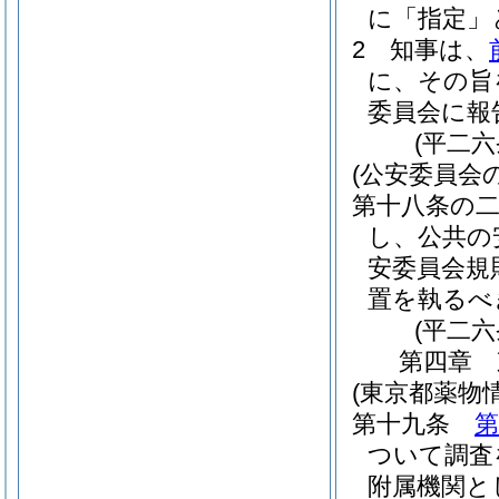
に「指定」
2
知事は、
に、その旨
委員会に報
(平二
(公安委員会
第十八条の
し、公共の
安委員会規
置を執るべ
(平二
第四章
(東京都薬物
第十九条
第
ついて調査
附属機関と