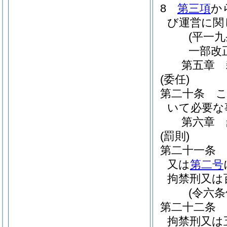
8
第三項
か
び運営に関
(平一
一部改
第五章
(委任)
第二十条
いて必要な
第六章
(罰則)
第二十一条
又は
第二号
拘禁刑又は
(令六
第二十二条
拘禁刑又は