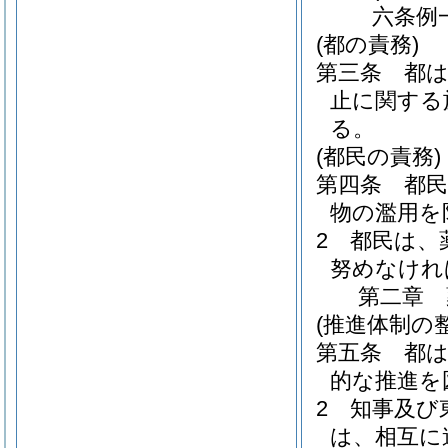
六条例
(都の責務)
第三条
都
止に関する
る。
(都民の責務)
第四条
都
物の濫用を
2
都民は、
努めなけれ
第二章
(推進体制の整
第五条
都
的な推進を
2
知事及び
は、相互に