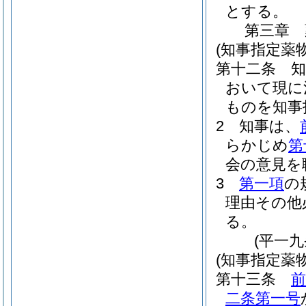
とする。
第三章
(知事指定薬
第十二条
おいて現に
ものを知事
2
知事は、
らかじめ
第
会の意見を
3
第一項
の
理由その他
る。
(平一
(知事指定薬
第十三条
前
二条第一号