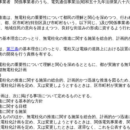
事業者 関係事業者のうち、電気通信事業法
(昭和五十九年法律第八十六
推進は、無電柱化の重要性について都民の理解と関心を深めつつ、行わ
は、都、区市町村
(特別区及び市町村をいう。以下同じ。)
及び関係事業者
は、地域住民の意向を踏まえつつ、良好な街並みの形成に資するよう行
の基本理念にのっとり、無電柱化の推進に関する施策を総合的、計画的
は、
第三条
の基本理念にのっとり、電柱又は電線の道路上における設置
術の開発を行う責務を有する。
電柱化の重要性について理解と関心を深めるとともに、都が実施する無
都無電柱化計画
)
電柱化の推進に関する施策の総合的、計画的かつ迅速な推進を図るため
無電柱化計画を定め、又は変更しようとするときは、区市町村が実施す
計画は、次に掲げる事項について定めるものとする。
進に関する基本的な方針
進に関する目標
進に関する施策
るもののほか、無電柱化の推進に関する施策を総合的、計画的かつ迅速
無電柱化計画を定め、又は変更しようとするときは、関係電気事業者、
無電柱化計画を定め、又は変更したときは、遅滞なく、これを公表する