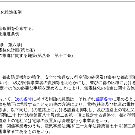
柱化推進条例
進条例を公布する。
化推進条例
一条―第六条)
電柱化計画
(第七条)
の推進に関する施策
(第八条―第十二条)
、都市防災機能の強化、安全で快適な歩行空間の確保及び良好な都市景
いう。)
及び関係事業者の責務等を明らかにし、並びに都の区域におけ
定その他の必要な事項を定めることにより、無電柱化の推進に関する施
おいて、
次の各号
に掲げる用語の意義は、それぞれ
当該各号
に定めると
線を地下に埋設することその他の方法により、電柱
(鉄道及び軌道の電柱
除き、以下同じ。)
の道路上における設置を抑制し、及び道路上の電柱又
(昭和二十七年法律第百八十号)
第二条第一項に規定する道路で、都が管
道路上の電柱又は電線の設置又は管理を行う事業者をいう。
者 関係事業者のうち、電気事業法
(昭和三十九年法律第百七十号)
第二
電事業者であるものをいう。