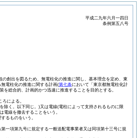
平成二九年六月一四日
条例第五八号
観の創出を図るため、無電柱化の推進に関し、基本理念を定め、東
る無電柱化の推進に関する計画
(
第七条
において「東京都無電柱化計
策を総合的、計画的かつ迅速に推進することを目的とする。
ころによる。
を除く。以下同じ。)
又は電線
(電柱によって支持されるものに限
は電線を撤去することをいう。
理するものをいう。
条第一項第九号に規定する一般送配電事業者又は同項第十三号に規