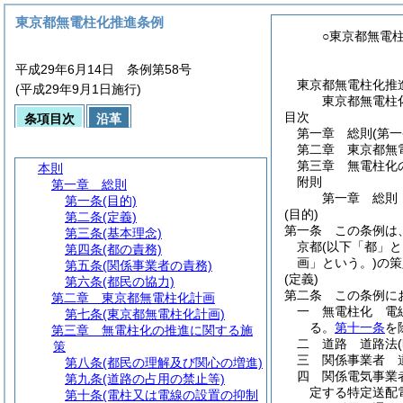
東京都無電柱化推進条例
○東京都無電
平成29年6月14日 条例第58号
東京都無電柱化推
(平成29年9月1日施行)
東京都無電柱
目次
条項目次
沿革
第一章
総則
(第
第二章
東京都無
第三章
無電柱化
本則
附則
第一章
総則
第一章
総則
第一条
(目的)
(目的)
第二条
(定義)
第一条
この条例は
第三条
(基本理念)
京都
(以下「都」と
第四条
(都の責務)
画」という。)
の策
第五条
(関係事業者の責務)
(定義)
第六条
(都民の協力)
第二条
この条例に
第二章
東京都無電柱化計画
一
無電柱化 電
第七条
(東京都無電柱化計画)
る。
第十一条
を
第三章
無電柱化の推進に関する施
二
道路 道路法
策
三
関係事業者 
第八条
(都民の理解及び関心の増進)
四
関係電気事業
第九条
(道路の占用の禁止等)
定する特定送配
第十条
(電柱又は電線の設置の抑制