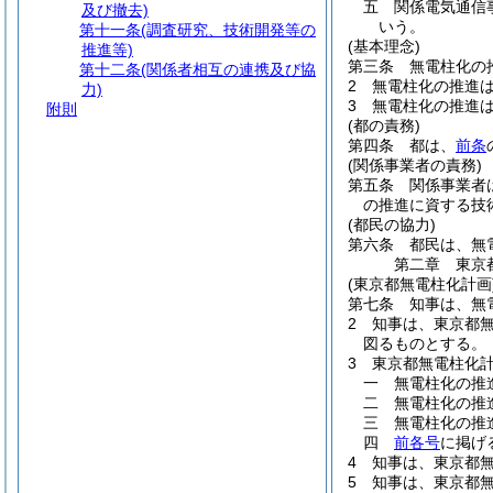
五
関係電気通信
及び撤去)
いう。
第十一条
(調査研究、技術開発等の
(基本理念)
推進等)
第三条
無電柱化の
第十二条
(関係者相互の連携及び協
2
無電柱化の推進
力)
3
無電柱化の推進
附則
(都の責務)
第四条
都は、
前条
(関係事業者の責務)
第五条
関係事業者
の推進に資する技
(都民の協力)
第六条
都民は、無
第二章
東京
(東京都無電柱化計画
第七条
知事は、無
2
知事は、東京都
図るものとする。
3
東京都無電柱化
一
無電柱化の推
二
無電柱化の推
三
無電柱化の推
四
前各号
に掲げ
4
知事は、東京都
5
知事は、東京都