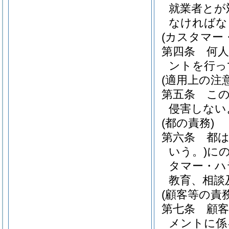
就業者とが
なければな
(カスタマー
第四条
何
ントを行っ
(適用上の注意
第五条
こ
侵害しない
(都の責務)
第六条
都
いう。)
に
タマー・ハ
教育、相談
(顧客等の責務
第七条
顧
メントに係