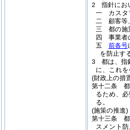
2
指針にお
一
カスタ
二
顧客等
三
都の施
四
事業者
五
前各号
を防止す
3
都は、指
に、これを
(財政上の措置
第十二条
るため、必
る。
(施策の推進)
第十三条
スメント防