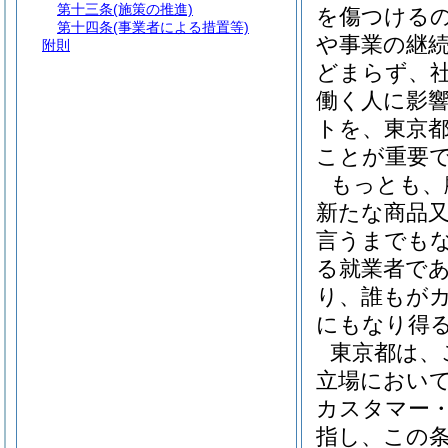
第十三条
(施策の推進)
を傷つける
第十四条
(事業者による措置等)
や事業の継
附則
どまらず、
働く人に影
トを、東京
ことが重要
もっとも、
新たな商品
言うまでも
る就業者で
り、誰もが
にもなり得
東京都は、
立場におい
カスタマー
指し、この