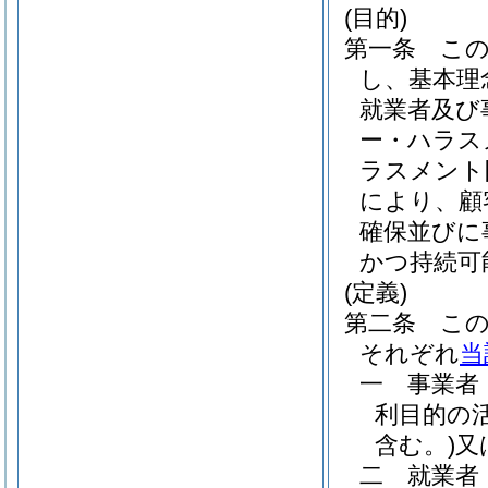
(目的)
第一条
こ
し、基本理
就業者及び
ー・ハラス
ラスメント
により、顧
確保並びに
かつ持続可
(定義)
第二条
こ
それぞれ
当
一
事業者
利目的の
含む。)
又
二
就業者