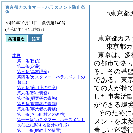
東京都カスタマー・ハラスメント防止条
例
○東京都
令和6年10月11日 条例第140号
(令和7年4月1日施行)
東京都カス
条項目次
沿革
東京都
東京は、多
本則
第一条
(目的)
の都市であ
第二条
(定義)
る。その基
第三条
(基本理念)
第四条
(カスタマー・ハラスメントの
である。東
禁止)
ての人が持
第五条
(適用上の注意)
第六条
(都の責務)
した事業活
第七条
(顧客等の責務)
ができる環
第八条
(就業者の責務)
第九条
(事業者の責務)
そのために
第十条
(区市町村との連携)
第十一条
(カスタマー・ハラスメント
メントを未
の防止に関する指針の作成)
著しい迷惑
第十二条
(財政上の措置)