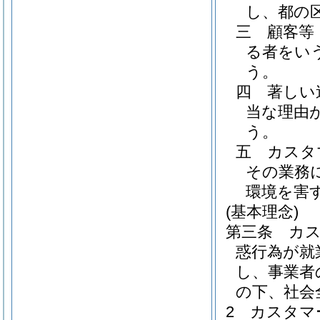
し、都の
三
顧客等
る者をいう
う。
四
著しい
当な理由
う。
五
カスタ
その業務
環境を害
(基本理念)
第三条
カ
惑行為が就
し、事業者
の下、社会
2
カスタマ