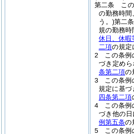
第二条
こ
の勤務時間
う。)
第二
規の勤務時
休日、休暇
二項
の規定
2
この条例
づき定めら
条第二項
の
3
この条例
規定に基づ
四条第二項
4
この条例
づき他の日
例第五条
の
5
この条例