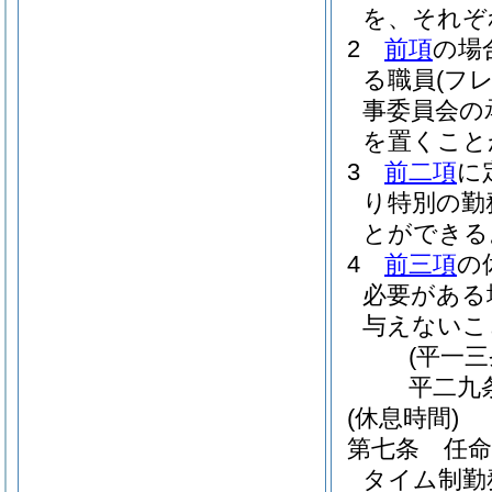
を、それぞ
2
前項
の場
る職員
(フ
事委員会の
を置くこと
3
前二項
に
り特別の勤
とができる
4
前三項
の
必要がある
与えないこ
(平一
平二九
(休息時間)
第七条
任
タイム制勤