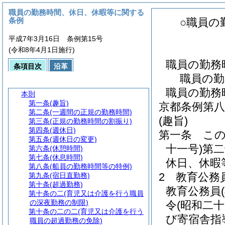
職員の勤務時間、休日、休暇等に関する
条例
○職員の
平成7年3月16日 条例第15号
(令和8年4月1日施行)
職員の勤務
条項目次
沿革
職員の勤
職員の勤務
本則
第一条
(趣旨)
京都条例第八
第二条
(一週間の正規の勤務時間)
(趣旨)
第三条
(正規の勤務時間の割振り)
第四条
(週休日)
第一条
こ
第五条
(週休日の変更)
十一号)
第二
第六条
(休憩時間)
第七条
(休息時間)
休日、休暇
第八条
(船員の勤務時間等の特例)
2
教育公務
第九条
(宿日直勤務)
第十条
(超過勤務)
教育公務員
第十条の二
(育児又は介護を行う職員
の深夜勤務の制限)
令
(昭和二
第十条の二の二
(育児又は介護を行う
び寄宿舎指
職員の超過勤務の免除)