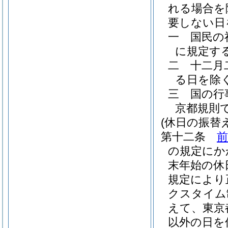
れる場合を
要しない日
一
国民の
に規定す
二
十二月
る日を除
三
国の行
京都規則
(休日の振替え
第十二条
前
の規定にか
末年始の休
規定により
クスタイム
えて、東京
以外の日を