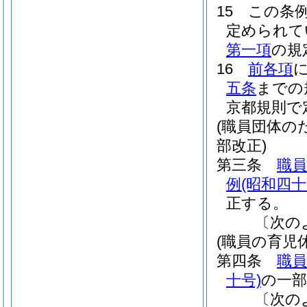
15
この条
定められて
第一項
の規
16
前各項
五条
までの
京都規則で
(職員団体の
部改正)
第三条
職
例
(昭和四
正する。
〔次の
(職員の育児
第四条
職
十号)
の一
〔次の