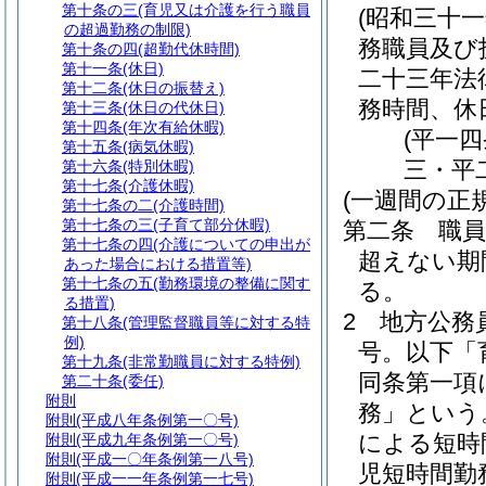
第十条の三
(育児又は介護を行う職員
(昭和三十
の超過勤務の制限)
務職員及び
第十条の四
(超勤代休時間)
第十一条
(休日)
二十三年法
第十二条
(休日の振替え)
務時間、休
第十三条
(休日の代休日)
第十四条
(年次有給休暇)
(平一
第十五条
(病気休暇)
三・平
第十六条
(特別休暇)
第十七条
(介護休暇)
(一週間の正
第十七条の二
(介護時間)
第十七条の三
(子育て部分休暇)
第二条
職
第十七条の四
(介護についての申出が
超えない期
あった場合における措置等)
第十七条の五
(勤務環境の整備に関す
る。
る措置)
2
地方公務
第十八条
(管理監督職員等に対する特
例)
号。以下「
第十九条
(非常勤職員に対する特例)
同条第一項
第二十条
(委任)
附則
務」という
附則
(平成八年条例第一〇号)
による短時
附則
(平成九年条例第一〇号)
附則
(平成一〇年条例第一八号)
児短時間勤
附則
(平成一一年条例第一七号)