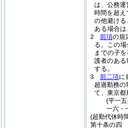
は、公務運
時間を超え
の他避ける
ある場合は
2
前項
の規
る。
この場
までの子を
護者のある
する。
3
前二項
に
超過勤務の
て、東京都
(平一
一六・
(超勤代休時間
第十条の四