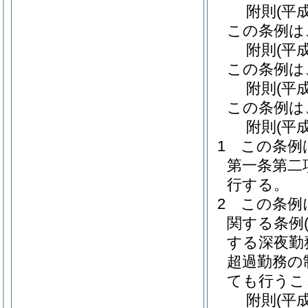
附
則
(平
この条例は
附
則
(平
この条例は
附
則
(平
この条例は
附
則
(平
1
この条例
第一条第二
行する。
2
この条例
関する条例
する深夜勤
超過勤務の
ても行うこ
附
則
(平