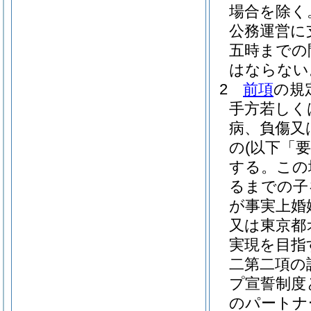
場合を除く
公務運営に
五時までの
はならない
2
前項
の規
手方若しく
病、負傷又
の
(以下「
する。
この
るまでの子
が事実上婚
又は東京都
実現を目指
二第二項の
プ宣誓制度
のパートナ