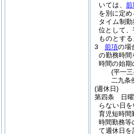
いては、
前
を別に定め
タイム制勤
位として、
ものとする
3
前項
の場
の勤務時間
時間の始期
(平一
二九条
(週休日)
第四条
日
らない日を
育児短時間
時間勤務等
て週休日を