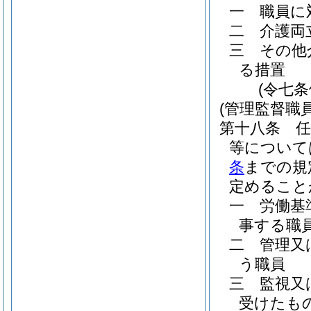
一
職員に
二
介護両
三
その他
る措置
(令七
(管理監督職
第十八条
等について
条
までの規
定めること
一
労働基
事する職
二
管理又
う職員
三
監視又
受けたも