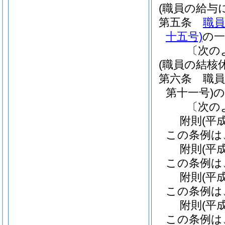
(職員の給与
第五条
職
十五号)
の
〔次の
(職員の結核
第六条
職
第十一号)
の
〔次の
附
則
(平
この条例は
附
則
(平
この条例は
附
則
(平
この条例は
附
則
(平
この条例は