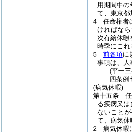
用期間中の
て、東京都
4
任命権者
ければなら
次有給休暇
時季にこれ
5
前各項
に
事項は、人
(平一
四条例
(病気休暇)
第十五条
る疾病又は
ないことが
て、病気休
2
病気休暇