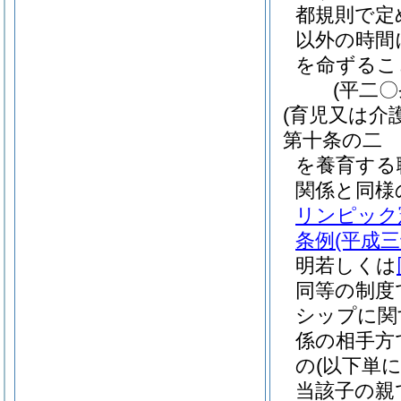
都規則で定
以外の時間
を命ずるこ
(平二
(育児又は介
第十条の二
を養育する
関係と同様
リンピック
条例
(平成
明若しくは
同等の制度
シップに関
係の相手方
の
(以下単
当該子の親