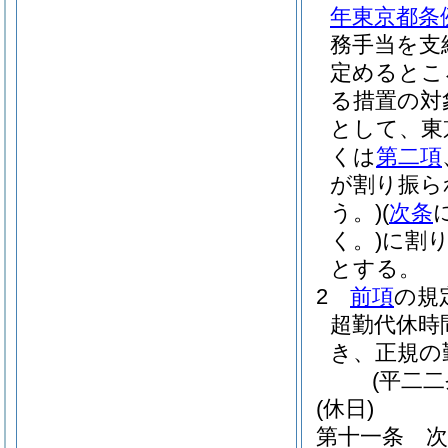
年東京都条
務手当を支
定めるとこ
る措置の対
として、東
くは
第二項
が割り振ら
う。)
(
次条
く。)
に割
とする。
2
前項
の規
超勤代休時
き、正規の
(平二
(休日)
第十一条