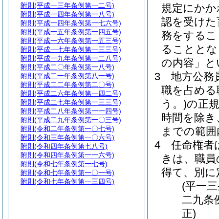
附則
(平成一三年条例第一二号)
規定にかか
附則
(平成一四年条例第一八号)
認を受けた
附則
(平成一四年条例第一七六号)
附則
(平成一五年条例第一四五号)
務をするこ
附則
(平成一六年条例第一五三号)
ることとな
附則
(平成一七年条例第一三三号)
附則
(平成一九年条例第一二八号)
の内容」と
附則
(平成二〇年条例第一八号)
3
地方公務
附則
(平成二一年条例第八一号)
附則
(平成二二年条例第二〇号)
職を占める
附則
(平成二六年条例第一四二号)
う。)
の正
附則
(平成二七年条例第一三三号)
附則
(平成二八年条例第一一四号)
時間を除き
附則
(平成二九年条例第一〇三号)
附則
(令和二年条例第一〇七号)
までの範囲
附則
(令和三年条例第一〇六号)
4
任命権者
附則
(令和四年条例第七八号)
附則
(令和四年条例第一一六号)
きは、職員
附則
(令和七年条例第一七号)
得て、別に
附則
(令和七年条例第一〇一号)
附則
(令和七年条例第一三四号)
(平一
二九条
正)