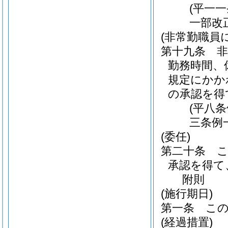
(平一
一部改
(非常勤職員
第十九条
非
勤務時間、
規定にかか
の承認を得
(平八
三条例
(委任)
第二十条
承認を得て
附
則
(施行期日)
第一条
こ
(経過措置)