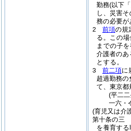
勤務
(以下
し、災害そ
務の必要が
2
前項
の規
る。
この場
までの子を
介護者のあ
とする。
3
前二項
に
超過勤務の
て、東京都
(平二
一六・
(育児又は介
第十条の三
を養育する