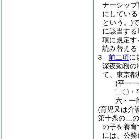
ナーシップ
にしている
という。)
に該当する
項に規定す
読み替える
3
前二項
に
深夜勤務の
て、東京都
(平一
二〇・
六・一
(育児又は介
第十条の二
の子を養育
には、公務