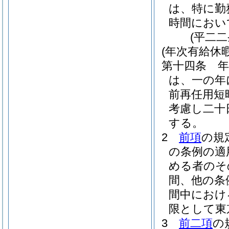
は、特に勤
時間におい
(平二
(年次有給休暇
第十四条
は、一の年
前再任用短
考慮し二十
する。
2
前項
の規
の条例の適
める者のそ
間、他の条
間中におけ
限として東
3
前二項
の