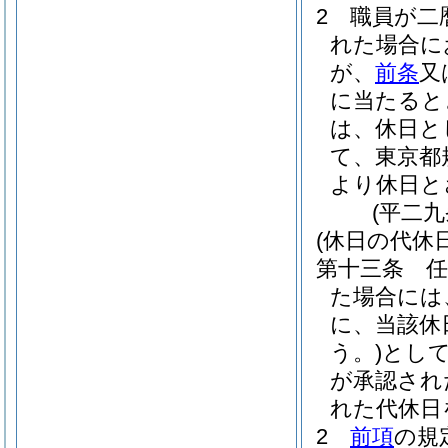
2
職員が二
れた場合に
が、
前条
又
に当たると
は、休日と
て、東京都
より休日と
(平二
(休日の代休日
第十三条
た場合には
に、当該休
う。)
とし
が承認され
れた代休日
2
前項
の規