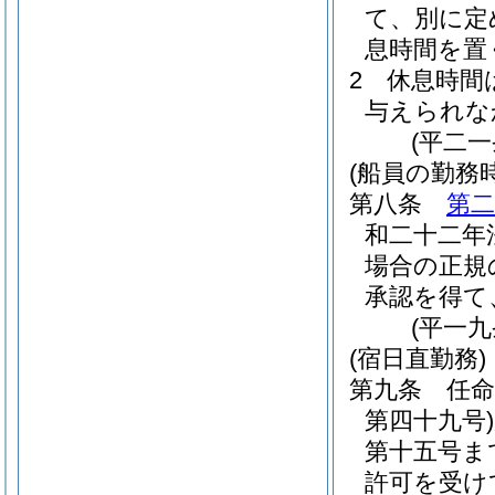
て、別に定
息時間を置
2
休息時間
与えられな
(平二
(船員の勤務
第八条
第二
和二十二年
場合の正規
承認を得て
(平一
(宿日直勤務)
第九条
任
第四十九号)
第十五号ま
許可を受け