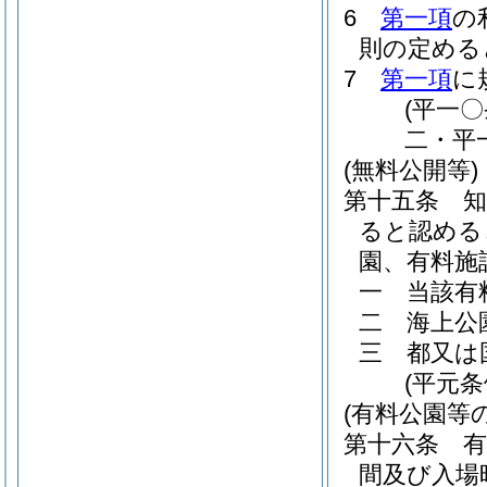
6
第一項
の
則の定める
7
第一項
に
(平一
二・平
(無料公開等)
第十五条
ると認める
園、有料施
一
当該有
二
海上公
三
都又は
(平元
(有料公園等
第十六条
間及び入場