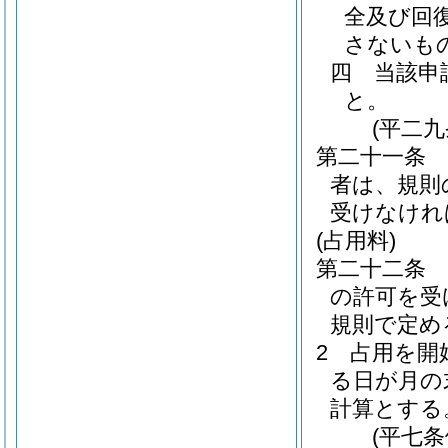
全及び回
さないも
四
当該申
と。
(平二
第二十一条
者は、規則
受けなけれ
(占用料)
第二十二条
の許可を受
規則で定め
2
占用を開
る日が月の
計算とする
(平七