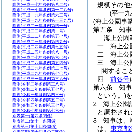
規模その他
附則
(平成一七年条例第八二号)
附則
(平成一七年条例第一二八号)
(平一
附則
(平成一九年条例第六三号)
(海上公園事
附則
(平成一九年条例第一三九号)
附則
(平成二一年条例第四一号)
第五条
知
附則
(平成二二年条例第一号)
附則
(平成二二年条例第五七号)
「海上公園
附則
(平成二三年条例第四九号)
一
海上公
附則
(平成二四年条例第七五号)
附則
(平成二五年条例第八一号)
二
海上公
附則
(平成二七年条例第六〇号)
三
海上公
附則
(平成二八年条例第五四号)
附則
(平成二九年条例第二七号)
関するこ
附則
(平成二九年条例第七〇号)
四
前各号
附則
(平成三一年条例第三六号)
附則
(令和二年条例第三八号)
第六条
知
附則
(令和二年条例第五七号)
という。)
附則
(令和三年条例第四三号)
附則
(令和四年条例第五二号)
2
海上公園
附則
(令和五年条例第三七号)
附則
(令和七年条例第七六号)
と調整され
別表第一
(第四条関係)
3
知事は、
別表第二
(第十一条関係)
別表第三
(第十四条関係)
は、
東京都
別表第四
(第十四条の二関係)