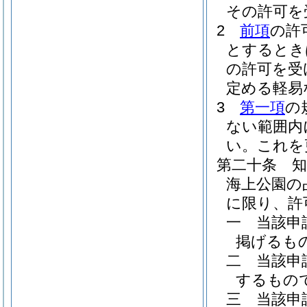
その許可を
2
前項
の許
とするとき
の許可を受
定める軽易
3
第一項
の
ない範囲内
い。
これを
第二十条
海上公園の
に限り、許
一
当該申
掲げるも
二
当該申
するもの
三
当該申