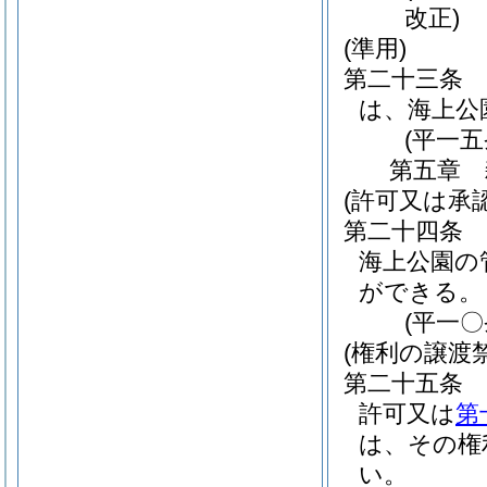
改正)
(準用)
第二十三条
は、海上公
(平一
第五章
(許可又は承
第二十四条
海上公園の
ができる。
(平一
(権利の譲渡
第二十五条
許可又は
第
は、その権
い。