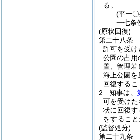
る。
(平一
一七条
(原状回復)
第二十八条
許可を受け
公園の占用
置、管理若
海上公園を
回復するこ
2
知事は、
可を受けた
状に回復す
をすること
(監督処分)
第二十九条