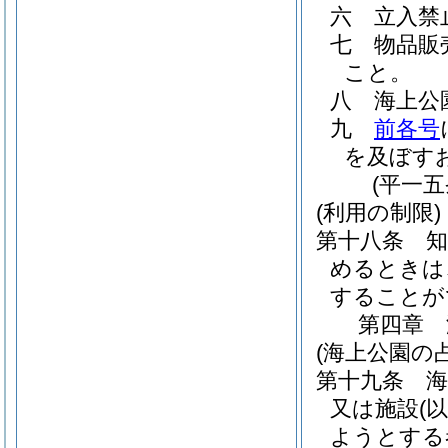
六
立入禁
七
物品販
こと。
八
海上公
九
前各号
を及ぼす
(平一
(利用の制限)
第十八条
めるときは
することが
第四章
(海上公園の
第十九条
又は施設
(
ようとする