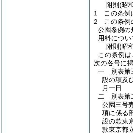
附
則
(昭
1
この条例
2
この条例
公園条例の
用料につい
附
則
(昭
この条例は
次の各号に
一
別表第
設の項及
月一日
二
別表第
公園三号
項に係る
設の款東
款東京都