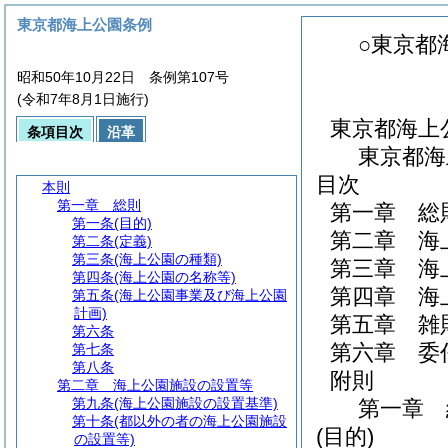
東京都海上公園条例
○東京都
昭和50年10月22日 条例第107号
(令和7年8月1日施行)
東京都海上
条項目次
沿革
東京都海
目次
本則
第一章
総則
第一章
総
第一条
(目的)
第二章
海
第二条
(定義)
第三条
(海上公園の種類)
第三章
海
第四条
(海上公園の名称等)
第四章
海
第五条
(海上公園事業及び海上公園
計画)
第五章
雑
第六条
第六章
委
第七条
第八条
附則
第二章
海上公園施設の設置等
第九条
(海上公園施設の設置基準)
第一章
第十条
(都以外の者の海上公園施設
(目的)
の設置等)