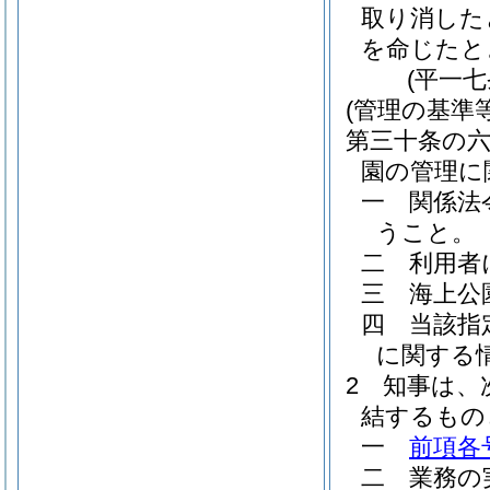
取り消した
を命じたと
(平一
(管理の基準等
第三十条の
園の管理に
一
関係法
うこと。
二
利用者
三
海上公
四
当該指
に関する
2
知事は、
結するもの
一
前項各
二
業務の