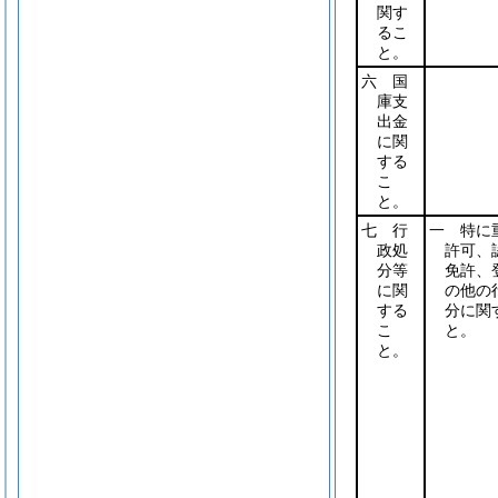
関す
るこ
と。
六 国
庫支
出金
に関
する
こ
と。
七 行
一 特に
政処
許可、
分等
免許、
に関
の他の
する
分に関
こ
と。
と。