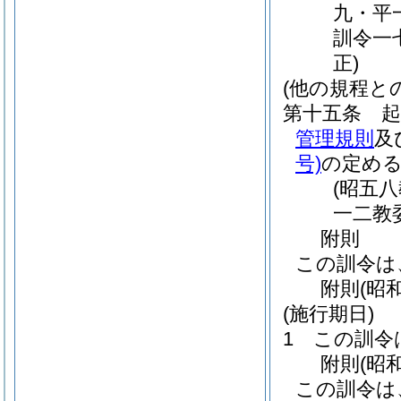
九・平
訓令一
正)
(他の規程と
第十五条
管理規則
及
号)
の定め
(昭五
一二教
附
則
この訓令は
附
則
(昭
(施行期日)
1
この訓令
附
則
(昭
この訓令は