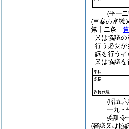
(平一
(事案の審議
第十二条
第
又は協議の
行う必要が
議を行う者
又は協議を
部長
課長
課長代理
(昭五
一九・
委訓令
(審議又は協