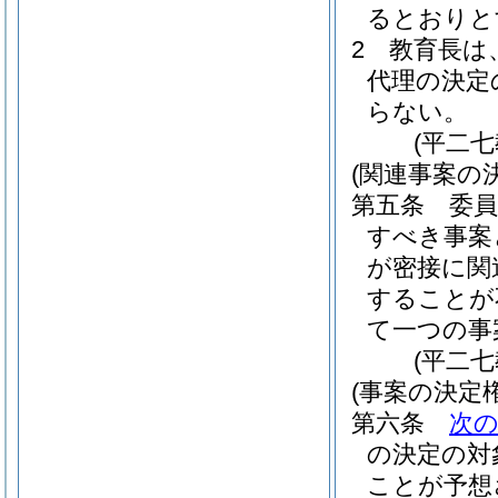
るとおりと
2
教育長は
代理の決定
らない。
(平二
(関連事案の決
第五条
委
すべき事案
が密接に関
することが
て一つの事
(平二
(事案の決定
第六条
次
の決定の対
ことが予想