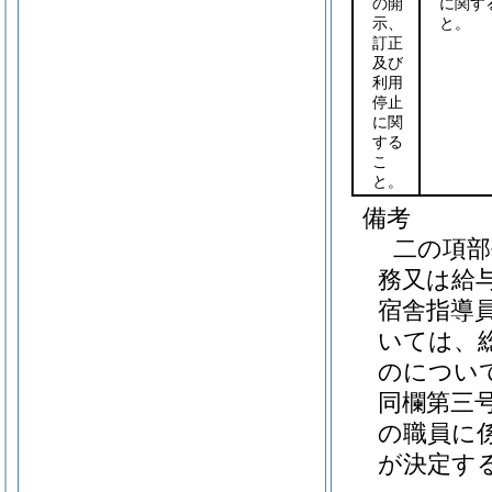
の開
に関す
示、
と。
訂正
及び
利用
停止
に関
する
こ
と。
備考
二の項部
務又は給
宿舎指導
いては、
のについ
同欄第三
の職員に
が決定す