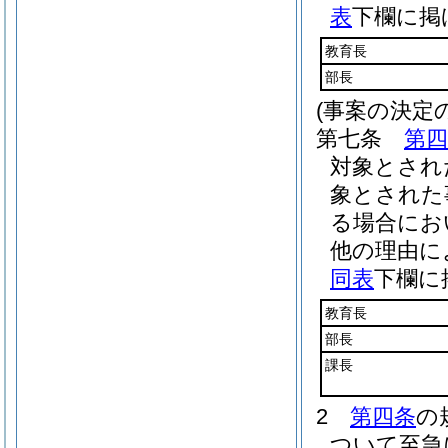
表
下欄に掲
教育長
部長
(事案の決定
第七条
第四
対象とされ
象とされた
る場合にお
他の理由に
同表
下欄に
教育長
部長
課長
2
第四条
の
ついて至急