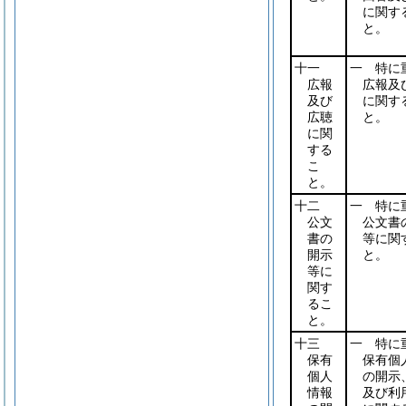
に関す
と。
十一
一 特に
広報
広報及
及び
に関す
広聴
と。
に関
する
こ
と。
十二
一 特に
公文
公文書
書の
等に関
開示
と。
等に
関す
るこ
と。
十三
一 特に
保有
保有個
個人
の開示
情報
及び利