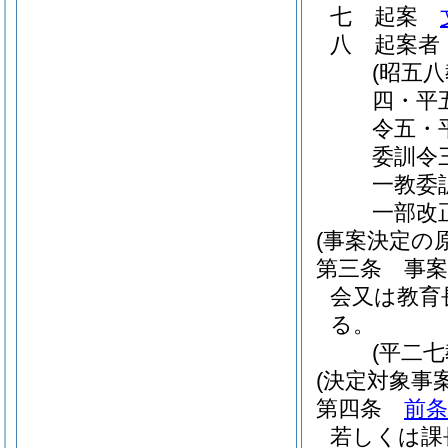
七
起案
八
起案者
(昭五
四・平
令五・
委訓令
一教委
一部改
(事案決定の原
第三条
事
会又は教育
る。
(平二
(決定対象事案
第四条
前条
若しくは課