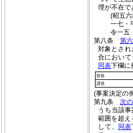
理が不在で
(昭五
一七・
令一五
第八条
第六
対象とされ
合において
同表
下欄に
部長
課長
(事案決定の
第九条
次
うち当該事
範囲を超え
して、
同表