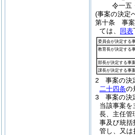
令一五
(事案の決定
第十条
事
ては、
同表
委員会が決定する
教育長が決定する
部長が決定する事
課長が決定する事
2
事案の決
二十四条
の
3
事案の決
当該事案を
長、主任管
事及び統括
管し、又は