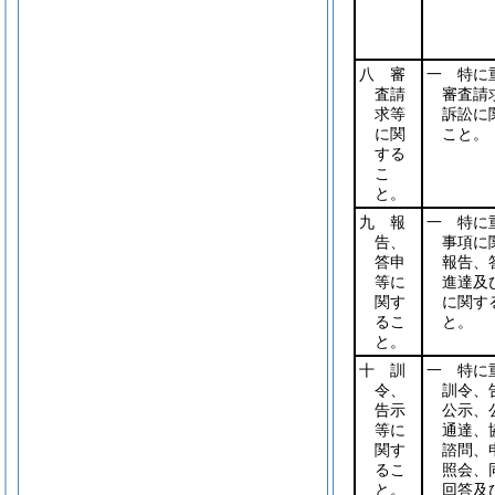
八 審
一 特に
査請
審査請
求等
訴訟に
に関
こと。
する
こ
と。
九 報
一 特に
告、
事項に
答申
報告、
等に
進達及
関す
に関す
るこ
と。
と。
十 訓
一 特に
令、
訓令、
告示
公示、
等に
通達、
関す
諮問、
るこ
照会、
と。
回答及