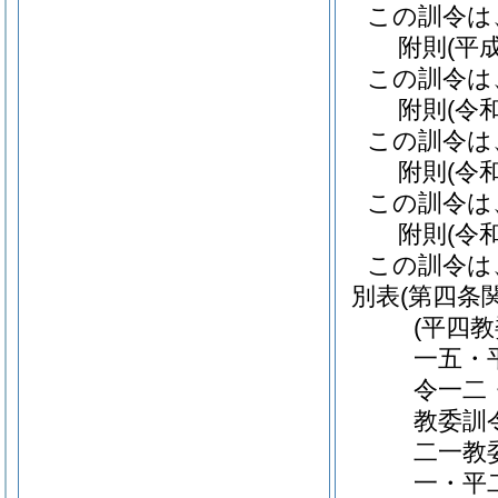
この訓令は
附
則
(平
この訓令は
附
則
(令
この訓令は
附
則
(令
この訓令は
附
則
(令
この訓令は
別表
(第四条
(平四
一五・
令一二
教委訓
二一教
一・平