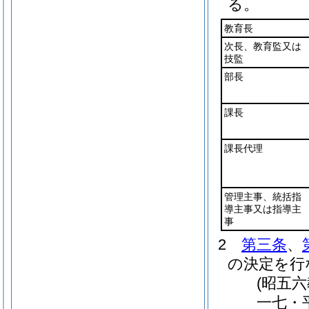
る。
教育長
次長、教育監又は
技監
部長
課長
課長代理
管理主事、統括指
導主事又は指導主
事
2
第三条
、
の決定を行
(昭五
一七・