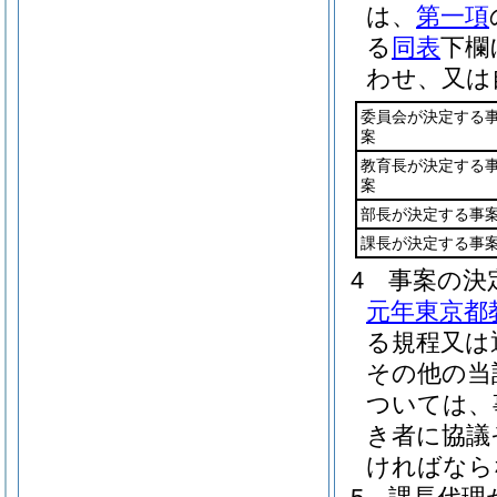
は、
第一項
る
同表
下欄
わせ、又は
委員会が決定する
案
教育長が決定する
案
部長が決定する事
課長が決定する事
4
事案の決
元年東京都
る規程又は
その他の当
ついては、
き者に協議
ければなら