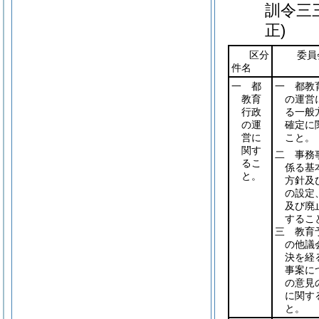
訓令三
正)
区分
委員
件名
一 都
一 都教
教育
の運営
行政
る一般
の運
確定に
営に
こと。
関す
二 事務
るこ
係る基
と。
方針及
の設定
及び廃
するこ
三 教育
の他議
決を経
事案に
の意見
に関す
と。