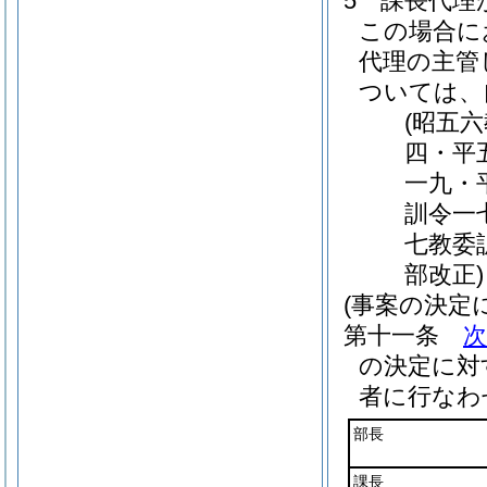
5
課長代理
この場合に
代理の主管
ついては、
(昭五
四・平
一九・
訓令一
七教委
部改正)
(事案の決定
第十一条
の決定に対
者に行なわ
部長
課長