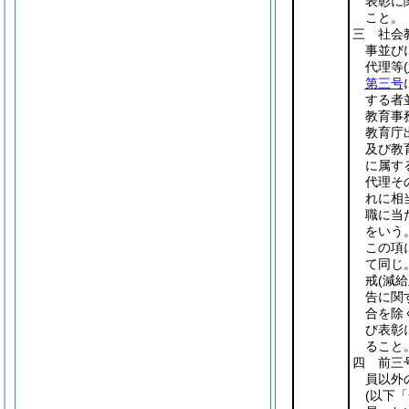
表彰に
こと。
三 社会
事並び
代理等
(
第三号
する者
教育事
教育庁
及び教
に属す
代理そ
れに相
職に当
をいう
この項
て同じ
戒
(減
告に関
合を除
び表彰
ること
四 前三
員以外
(以下