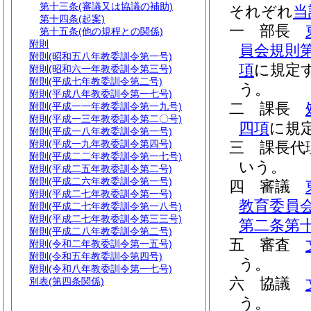
第十三条
(審議又は協議の補助)
それぞれ
当
第十四条
(起案)
一
部長
第十五条
(他の規程との関係)
附則
員会規則
附則
(昭和五八年教委訓令第一号)
項
に規定
附則
(昭和六一年教委訓令第三号)
附則
(平成七年教委訓令第二号)
う。
附則
(平成八年教委訓令第一七号)
二
課長
附則
(平成一一年教委訓令第一九号)
附則
(平成一三年教委訓令第二〇号)
四項
に規
附則
(平成一八年教委訓令第一号)
附則
(平成一九年教委訓令第四号)
三
課長
附則
(平成二二年教委訓令第一七号)
いう。
附則
(平成二五年教委訓令第二号)
附則
(平成二六年教委訓令第一号)
四
審議
附則
(平成二七年教委訓令第一号)
教育委員
附則
(平成二七年教委訓令第一八号)
附則
(平成二七年教委訓令第三三号)
第二条第
附則
(平成二八年教委訓令第二号)
五
審査
附則
(令和二年教委訓令第一五号)
附則
(令和五年教委訓令第四号)
う。
附則
(令和八年教委訓令第一七号)
六
協議
別表
(第四条関係)
う。