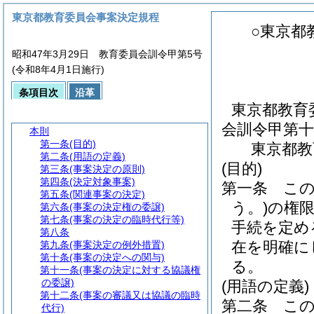
東京都教育委員会事案決定規程
○東京都
昭和47年3月29日 教育委員会訓令甲第5号
(令和8年4月1日施行)
条項目次
沿革
東京都教育
会訓令甲第十
本則
第一条
(目的)
東京都教
第二条
(用語の定義)
(目的)
第三条
(事案決定の原則)
第四条
(決定対象事案)
第一条
こ
第五条
(関連事案の決定)
う。)
の権
第六条
(事案の決定権の委譲)
第七条
(事案の決定の臨時代行等)
手続を定め
第八条
在を明確に
第九条
(事案決定の例外措置)
第十条
(事案の決定への関与)
る。
第十一条
(事案の決定に対する協議権
の委譲)
(用語の定義)
第十二条
(事案の審議又は協議の臨時
第二条
こ
代行)