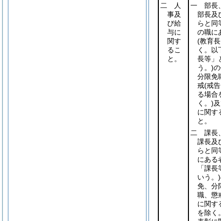
二 人
一 部長
事及
部長及
び給
らと同
与に
の職に
関す
(教育
るこ
く。以
と。
長等」
う。)
の
分限免
戒
(戒
る場合
く。)
及
に関す
と。
二 課長
課長及
らと同
にある
「課長
いう。)
免、分
職、懲
に関す
を除く