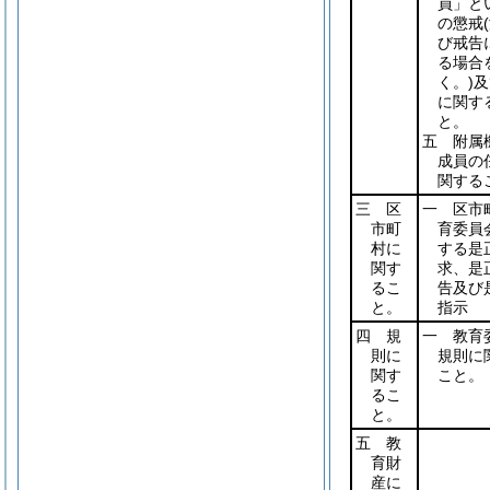
員」と
の懲戒
び戒告
る場合
く。)
及
に関す
と。
五 附属
成員の
関する
三 区
一 区市
市町
育委員
村に
する是
関す
求、是
るこ
告及び
と。
指示
四 規
一 教育
則に
規則に
関す
こと。
るこ
と。
五 教
育財
産に