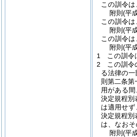
この訓令は
附
則
(平
この訓令は
附
則
(平
この訓令は
附
則
(平
1
この訓令
2
この訓令
る法律の一
則第二条第
用がある間
決定規程別
は適用せず
決定規程別
は、なおそ
附
則
(平