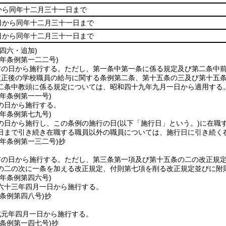
から同年十二月三十一日まで
日から同年十二月三十一日まで
日から同年十二月三十一日まで
四六・追加)
九年
条例第一二二号)
布の日から施行する。
ただし、第一条中第一条に係る規定及び第二条中
改正後の学校職員の給与に関する条例第二条、第十五条の三及び第十五
二条中教頭に係る規定については、昭和四十九年九月一日から適用する
一年
条例第一一号)
の日から施行する。
一年
条例第七九号)
の日から施行し、この条例の施行の日
(以下「施行日」という。)
に在職
日まで引き続き在職する職員以外の職員については、施行日に引き続く
一年
条例第一三二号)
抄
布の日から施行する。
ただし、第三条第一項及び第十五条の二の改正規
の二の次に一条を加える改正規定、付則第七項を削る改正規定並びに附
三年
条例第四六号)
六十三年四月一日から施行する。
条例第四八号)
抄
成元年四月一日から施行する。
条例第一四七号)
抄