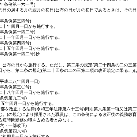
八年
条例第一六一号)
の日の属する月の翌月の初日
(公布の日が月の初日であるときは、その日
〇年
条例第三四号)
二十年四月一日から施行する。
〇年
条例第一四二号)
二十一年四月一日から施行する。
五年
条例第四四号)
二十五年四月一日から施行する。
七年
条例第一四二号)
抄
、公布の日から施行する。
ただし、第二条の規定
(第二十四条の二の三第
日から、第二条の規定
(第二十四条の二の三第二項の改正規定に限る。)
＝平成二八年四月一日)
八年
条例第三〇号)
二十八年四月一日から施行する。
条例第九二号)
和五年四月一日から施行する。
一部を改正する法律
(令和三年法律第六十三号)
附則第六条第一項又は第二
む。)
の規定により採用された職員は、この条例による改正後の義務教育
る短時間勤務の職を占める者とみなす。
六・一部改正)
条例第四六号)
七年四月一日から施行する。