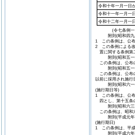
令和十年一月一日
令和十一年一月一
令和十二年一月一
(令七条例一
附
則
(昭和四
1
この条例は、公
2
この条例による
置に関する条例第
附
則
(昭和五
この条例は、公布
附
則
(昭和五
この条例は、公布
以前に採用され施行
附
則
(昭和六
(施行期日等)
1
この条例は、公
四とし、第十五条
附
則
(昭和六
この条例は、昭和
附
則
(平成元年
(施行期日)
1
この条例は、平
附
則
(平成六年