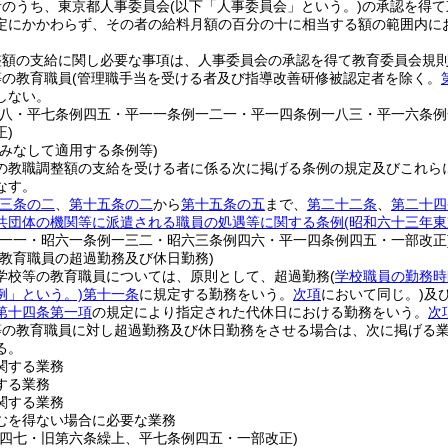
者のうち、東京都人事委員会
(以下「人事委員会」という。)
の承認を得て
定にかかわらず、その者の給料月額の百分の十に相当する額の範囲内に
整額の支給に関し必要な事項は、人事委員会の承認を得て教育委員会規
等の教育職員
(管理職手当を受ける者及び指導改善研修被認定者を除く。
しない。
四八・平七条例四五・平一一条例一二一・平一四条例一八三・平一六条
正)
みなして適用する条例等)
の教職調整額の支給を受ける者に係る次に掲げる条例の規定及びこれら
なす。
三条の二
、
第十五条の二
から
第十五条の五
まで、
第二十二条
、
第二十四
共団体の機関等に派遣される職員の処遇等に関する条例
(昭和六十三年東
例一一・昭六一条例一三二・昭六三条例四六・平一四条例四五・一部改正
の教育職員の超過勤務及び休日勤務)
学校等の教育職員については、原則として、超過勤務
(
学校職員の勤務時
例」という。)
第十一条
に規定する勤務をいう。
次項
において同じ。)
及
第十四条第一項
の規定により指定された代休日における勤務をいう。
次
等の教育職員に対し超過勤務及び休日勤務をさせる場合は、次に掲げる
る。
関する業務
する業務
関する業務
むを得ない場合に必要な業務
一四七・旧第六条繰上、平七条例四五・一部改正)