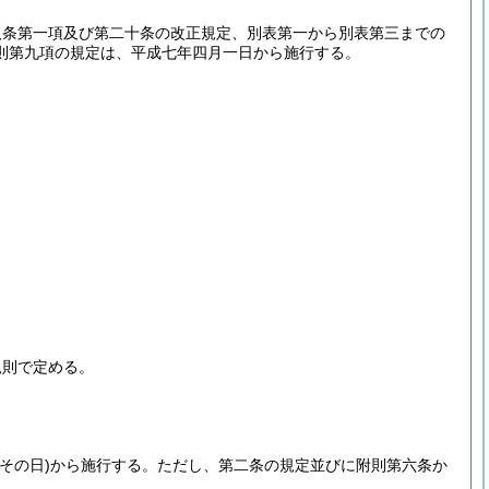
八条第一項及び第二十条の改正規定、別表第一から別表第三までの
則第九項の規定は、平成七年四月一日から施行する。
規則で定める。
その日)
から施行する。
ただし、第二条の規定並びに附則第六条か