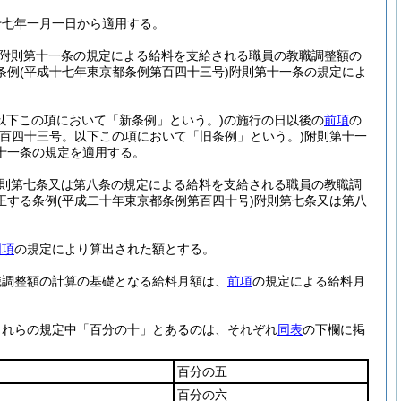
十七年一月一日から適用する。
附則第十一条の規定による給料を支給される職員の教職調整額の
条例
(平成十七年東京都条例第百四十三号)
附則第十一条の規定によ
以下この項において「新条例」という。)
の施行の日以後の
前項
の
第百四十三号。以下この項において「旧条例」という。)
附則第十一
十一条の規定を適用する。
則第七条又は第八条の規定による給料を支給される職員の教職調
正する条例
(平成二十年東京都条例第百四十号)
附則第七条又は第八
同項
の規定により算出された額とする。
職調整額の計算の基礎となる給料月額は、
前項
の規定による給料月
これらの規定中「百分の十」とあるのは、それぞれ
同表
の下欄に掲
百分の五
百分の六