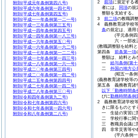
2
前項
に規定する
附則
(平成元年条例第四八号)
者には、
同項
の規
附則
(平成六年条例第一四七号)
整額を支給する。
附則
(平成七年条例第四五号)
3
前二項
の教職調
附則
(平成一一年条例第一二一号)
4
義務教育諸学校
附則
(平成一三年条例第三五号)
条
の規定は、適用
附則
(平成一四年条例第四五号)
(平元条例
附則
(平成一四年条例第一八三号)
六・一部改
附則
(平成一六年条例第五〇号)
(教職調整額を給料と
附則
(平成一六年条例第一六二号)
第四条
前条第一項
附則
(平成一七年条例第一二二号)
整額は、給料とみ
附則
(平成一七年条例第一四三号)
一
給与条例
(
第十
附則
(平成一八年条例第一六一号)
二
外国の地方公
附則
(平成二〇年条例第三四号)
(昭五一条
附則
(平成二〇年条例第一四二号)
(義務教育諸学校等
附則
(平成二五年条例第四四号)
第五条
義務教育諸
附則
(平成二七年条例第一四二号)
以下「勤務時間条
附則
(平成二八年条例第三〇号)
びに
勤務時間条例
附則
(令和四年条例第九二号)
2
義務教育諸学校
附則
(令和七年条例第四六号)
きに限るものとす
附則
(令和七年条例第一四六号)
一
生徒の実習に
附則
(令和八年条例第二八号)
二
学校行事に関
三
教職員会議に
四
非常災害等や
(平六条例