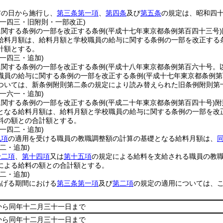
布の日から施行し、
第三条第一項
、
第四条
及び
第五条
の規定は、昭和四
例一四三・旧附則・一部改正)
に関する条例の一部を改正する条例
(平成十七年東京都条例第百四十三号)
給料月額は、給料月額と学校職員の給与に関する条例の一部を改正する
計額とする。
一四三・追加)
に関する条例の一部を改正する条例
(平成十八年東京都条例第百六十号。
職員の給与に関する条例の一部を改正する条例
(平成十七年東京都条例
ついては、新条例附則第二条の規定により読み替えられた旧条例附則第
一六一・追加)
に関する条例の一部を改正する条例
(平成二十年東京都条例第百四十号)
附
となる給料月額は、給料月額と学校職員の給与に関する条例の一部を改
料の額との合計額とする。
一四二・追加)
九項
の適用を受ける職員の教職調整額の計算の基礎となる給料月額は、
二・追加)
十二項
、
第十四項
又は
第十五項
の規定による給料を支給される職員の教
による給料の額との合計額とする。
二・追加)
掲げる期間における
第三条第一項
及び
第二項
の規定の適用については、
から同年十二月三十一日まで
から同年十二月三十一日まで