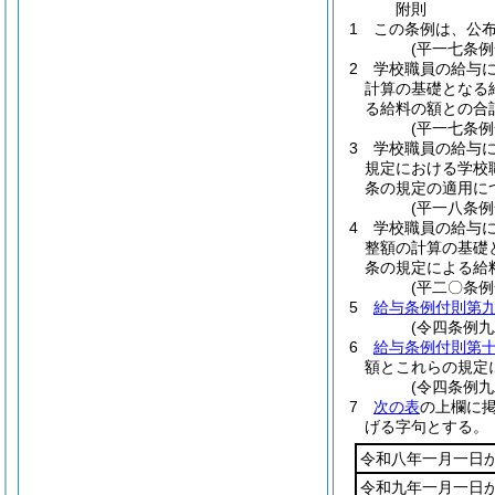
附
則
1
この条例は、公
(平一七条
2
学校職員の給与
計算の基礎となる
る給料の額との合
(平一七条例
3
学校職員の給与
規定における学校
条の規定の適用に
(平一八条例
4
学校職員の給与
整額の計算の基礎
条の規定による給
(平二〇条例
5
給与条例付則第
(令四条例九
6
給与条例付則第
額とこれらの規定
(令四条例九
7
次の表
の上欄に
げる字句とする。
令和八年一月一日
令和九年一月一日