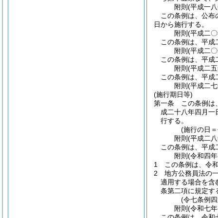
附
則
(平成一
この条例は、公布
日から施行する。
附
則
(平成二
この条例は、平成
附
則
(平成二
この条例は、平成
附
則
(平成二
この条例は、平成
附
則
(平成二
(施行期日等)
第一条
この条例は
成二十八年四月一
行する。
(施行の日
附
則
(平成二
この条例は、平成
附
則
(令和四年
1
この条例は、令
2
地方公務員法の
適用する場合を含
条第二項に規定す
(令七条例四
附
則
(令和七年
この条例は、令和