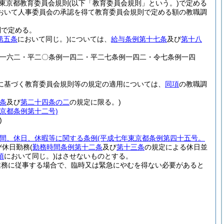
東京都教育委員会規則
(以下「教育委員会規則」という。)
で定める
おいて人事委員会の承認を得て教育委員会規則で定める額の教職調
則で定める。
第五条
において同じ。)
については、
給与条例第十七条
及び
第十八
例一六二・平二〇条例一四二・平二七条例一四二・令七条例一四
に基づく教育委員会規則等の規定の適用については、
同項
の教職調
条
及び
第二十四条の二
の規定に限る。)
京都条例第十二号)
)
間、休日、休暇等に関する条例
(平成七年東京都条例第四十五号。
び休日勤務
(
勤務時間条例第十二条
及び
第十三条
の規定による休日並
項
において同じ。)
はさせないものとする。
業務に従事する場合で、臨時又は緊急にやむを得ない必要があると