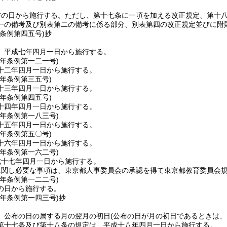
布の日から施行する。
ただし、第十七条に一項を加える改正規定、第十
一の備考及び別表第二の備考に係る部分、別表第四の改正規定並びに附
条例第四五号)
抄
、平成七年四月一日から施行する。
一年
条例第一二一号)
十二年四月一日から施行する。
三年
条例第三五号)
十三年四月一日から施行する。
四年
条例第四五号)
十四年四月一日から施行する。
四年
条例第一八三号)
十五年四月一日から施行する。
六年
条例第五〇号)
十六年四月一日から施行する。
六年
条例第一六二号)
成十七年四月一日から施行する。
に関し必要な事項は、東京都人事委員会の承認を得て東京都教育委員会
七年
条例第一二二号)
の日から施行する。
七年
条例第一四三号)
抄
、公布の日の属する月の翌月の初日
(公布の日が月の初日であるときは、
第十七条及び第十八条の規定は、平成十八年四月一日から施行する。