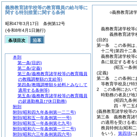
義務教育諸学校等の教育職員の給与等に
関する特別措置に関する条例
○義務教育諸
昭和47年3月17日 条例第12号
義務教育諸学校等
(令和8年4月1日施行)
義務教育諸学
(目的)
条項目次
沿革
第一条
この条例は
十二号)
第四十二条
義務教育諸学校等
本則
条に規定する者を
第一条
(目的)
(昭五一条
第二条
(定義)
(定義)
第三条
(義務教育諸学校等の教育職員
第二条
この条例に
の教職調整額の支給等)
等教育学校及び特
第四条
(教職調整額を給料とみなして
2
この条例におい
適用する条例等)
時勤務の者及び地
第五条
(義務教育諸学校等の教育職員
(昭四九条
の超過勤務及び休日勤務)
四・平二五
附則
(義務教育諸学校等
附則
(昭和四九年条例第一二二号)
第三条
義務教育諸
附則
(昭和五一年条例第一一号)
の適用を受ける者
附則
(昭和五一年条例第七九号)
務員特例法
(昭和
附則
(昭和六一年条例第一三二号)
をいう。
第四項
に
附則
(昭和六三年条例第四六号)