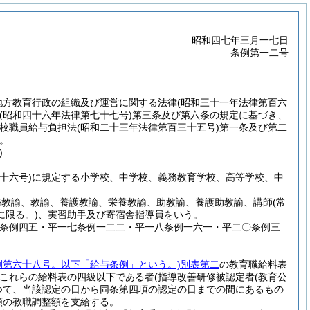
昭和四七年三月一七日
条例第一二号
地方教育行政の組織及び運営に関する法律
(昭和三十一年法律第百六
(昭和四十六年法律第七十七号)
第三条及び第六条の規定に基づき、
学校職員給与負担法
(昭和二十三年法律第百三十五号)
第一条及び第二
。
)
十六号)
に規定する小学校、中学校、義務教育学校、高等学校、中
務教諭、教諭、養護教諭、栄養教諭、助教諭、養護助教諭、講師
(常
限る。)
、実習助手及び寄宿舎指導員をいう。
四条例四五・平一七条例一二二・平一八条例一六一・平二〇条例三
例第六十八号。以下「給与条例」という。)
別表第二
の教育職給料表
これらの給料表の四級以下である者
(指導改善研修被認定者
(教育公
つて、当該認定の日から同条第四項の認定の日までの間にあるもの
額の教職調整額を支給する。