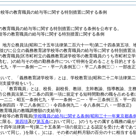
学校等の教育職員の給与等に関する特別措置に関する条例
の教育職員の給与等に関する特別措置に関する条例を公布する。
校等の教育職員の給与等に関する特別措置に関する条例
、地方公務員法
(昭和二十五年法律第二百六十一号)
第二十四条第五項、
並びに公立の義務教育諸学校等の教育職員の給与等に関する特別措置法
の教育職員
(区市町村立の義務教育諸学校等の教育職員のうち市町村立
含む。)
の給与その他の勤務条件について特例を定めることを目的とする
例七九・平一一条例一二一・平一六条例五〇・平二八条例三〇・一部改正
おいて、「義務教育諸学校等」とは、学校教育法
(昭和二十二年法律第二
別支援学校をいう。
て、「教育職員」とは、校長、副校長、教頭、主幹教諭、指導教諭、主
方公務員法第二十二条の四第一項に規定する短時間勤務の職を占める者に
例一二二・昭五一条例七九・平一一条例一二一・平一三条例三五・平一
条例四四・平二八条例三〇・令四条例九二・令八条例二八・一部改正)
の教育職員の教職調整額の支給等)
学校等の教育職員
(
学校職員の給与に関する条例
(昭和三十一年東京都条
に限る。
第四項
及び
第五条
において同じ。)
のうちその属する職務の級が
二十四年法律第一号)
第二十五条第一項の規定による認定を受けた者であ
おいて同じ。)
を除く。)
には、その者の給料月額の百分の十に相当する