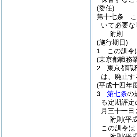
(委任)
第十七条
いて必要な
附
則
(施行期日)
1
この訓令
(東京都職務
2
東京都職
は、廃止す
(平成十四年
3
第七条
の
る定期評定
月三十一日
附
則
(平
この訓令は
附
則
(平