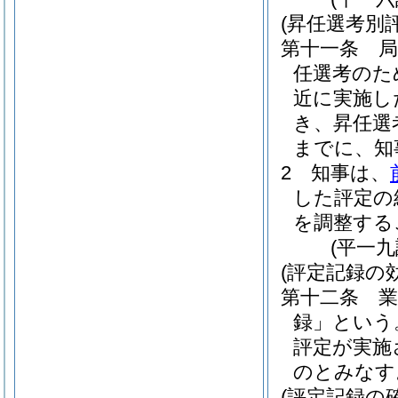
(昇任選考別評
第十一条
任選考のた
近に実施し
き、昇任選
までに、知
2
知事は、
した評定の
を調整する
(平一
(評定記録の効
第十二条
録」という
評定が実施
のとみなす
(評定記録の