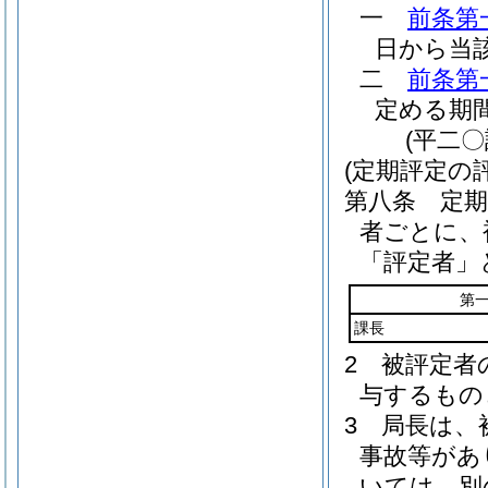
一
前条第
日から当
二
前条第
定める期
(平二
(定期評定の
第八条
定
者ごとに、
「評定者」
第
課長
2
被評定者
与するもの
3
局長は、
事故等があ
いては、別