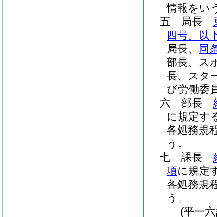
情報をい
五
局長
四号。以
局長、
同
部長、ス
長、スタ
び労働委
六
部長
に規定す
各処務規
う。
七
課長
項
に規定
各処務規
う。
(平一