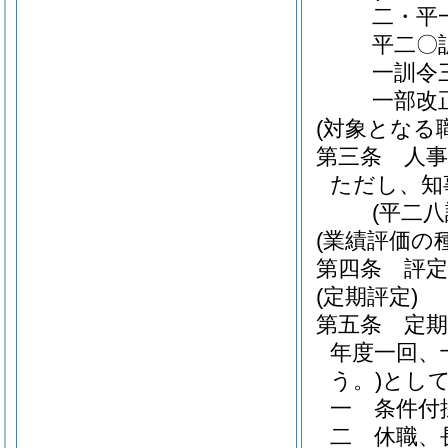
二・平
平二〇
一訓令
一部改
(対象となる
第三条
人
ただし、知
(平二
(業績評価の種
第四条
評
(定期評定)
第五条
定
年度一回、
う。)
とし
一
条件付
二
休職、