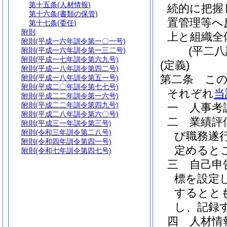
第十五条
(人材情報)
続的に把握
第十六条
(書類の保管)
置管理等へ
第十七条
(委任)
附則
上と組織全
附則
(平成一六年訓令第一〇一号)
(平二
附則
(平成一六年訓令第一三二号)
附則
(平成一七年訓令第六九号)
(定義)
附則
(平成一八年訓令第四二号)
第二条
こ
附則
(平成一八年訓令第五一号)
附則
(平成二〇年訓令第七七号)
それぞれ
当
附則
(平成二二年訓令第一六号)
附則
(平成二二年訓令第四九号)
一
人事考
附則
(平成二八年訓令第六〇号)
二
業績評
附則
(平成三一年訓令第三号)
附則
(令和三年訓令第二八号)
び職務遂
附則
(令和四年訓令第四一号)
定めると
附則
(令和七年訓令第四七号)
三
自己申
標を設定
するとと
し、記録
四
人材情