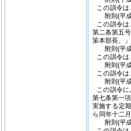
この訓令は
附
則
(平
この訓令は
第二条第五
策本部長、
附
則
(平
この訓令は
附
則
(平
この訓令は
附
則
(平
この訓令に
第七条第一
実施する定
ら同年十二
附
則
(平
この訓令は