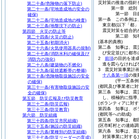
災対策の推進の指針
第二十条
(危険物の落下防止)
第一章
総則
第二十一条
(宅地造成地の安全の
第一節
目
確保)
第一条
この条例は
第二十二条
(宅地造成地の検査)
東京都
(以下「都」
第二十三条
(地盤沈下の防止)
震災対策を総合的
第四節
火災の防止等
第二節
知
第二十四条
(火災の防止)
(基本的責務)
第二十五条
(初期消火)
第二条
知事は、震
第二十六条
(火気使用器具の規制)
び安定並びに都市
第二十七条
(消防水利の確保及び
2
前項
の目的を達
消防力の強化)
進を図らなければ
第二十八条
(建築物の不燃化)
3
震災対策事業計
第二十九条
(延焼遮断帯の整備)
十八条第一項
の復
第三十条
(危険物取扱施設の安全
(平一五条
の確保)
(都民及び事業者に対
第三十一条
(有害物取扱施設の安
第三条
知事は、震
全の確保)
し、積極的に指導
第五節
防災広報及び防災教育
(ボランティアに対す
第三十二条
(防災広報)
第四条
知事は、ボ
第三十三条
(防災教育)
(都民等への助成)
第六節
防災組織
第五条
知事は、都
第三十四条
(防災市民組織)
(区市町村との連絡調
第三十五条
(施設の防災組織)
第六条
知事は、震
第三十六条
(業種別の防災組織)
対策事業に対する
第三十七条
(防災リーダーの育成)