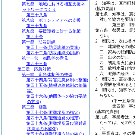
2
知事は、区市町
第七節
地域における相互支援ネ
(協力要請)
ットワークづくり
第七条
知事は、震
第三十八条
対して協力を要請
第八節
ボランティアへの支援
第三節
都
第三十九条
第八条
都民は、震
第九節
要援護者に対する施策
ない。
第四十条
2
都民は、次に掲
第十節
防災訓練
一
建築物その他
第四十一条
(防災訓練の実施)
二
家具の転倒防
第四十二条
(防災組織の訓練)
三
出火の防止
第十一節
都民等の意見
四
初期消火に必
第四十三条
五
飲料水及び食
第三章
応急対策
六
避難の経路、
第一節
応急体制等の整備
3
都民は、震災後
第四十四条
(災害応急体制の整備)
る理解を深めると
第四十五条
(情報連絡体制の整備
4
都民は、知事そ
等)
らない。
第四十六条
(他団体への協力要請
(平一五条
の方法)
第四節
事
第二節
避難
(基本的責務)
第四十七条
(避難場所の指定)
第九条
事業者は、
第四十八条
(避難道路の指定)
たっては、その社
第四十九条
(避難場所及び避難道
い。
路周辺の不燃化)
2
事業者は、その
第五十条
(避難誘導方法の確立)