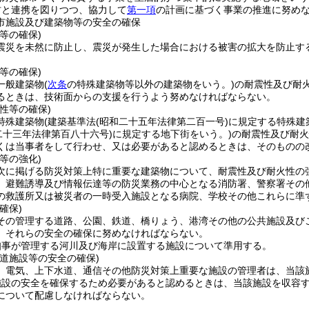
村と連携を図りつつ、協力して
第一項
の計画に基づく事業の推進に努め
市施設及び建築物等の安全の確保
等の確保)
震災を未然に防止し、震災が発生した場合における被害の拡大を防止す
等の確保)
一般建築物
(
次条
の特殊建築物等以外の建築物をいう。)
の耐震性及び耐
るときは、技術面からの支援を行うよう努めなければならない。
性等の確保)
特殊建築物
(建築基準法
(昭和二十五年法律第二百一号)
に規定する特殊建
二十三年法律第百八十六号)
に規定する地下街をいう。)
の耐震性及び耐火
くは当事者をして行わせ、又は必要があると認めるときは、そのものの
等の強化)
次に掲げる防災対策上特に重要な建築物について、耐震性及び耐火性の
、避難誘導及び情報伝達等の防災業務の中心となる消防署、警察署その
の救護所又は被災者の一時受入施設となる病院、学校その他これらに準
確保)
その管理する道路、公園、鉄道、橋りょう、港湾その他の公共施設及び
、それらの安全の確保に努めなければならない。
知事が管理する河川及び海岸に設置する施設について準用する。
道施設等の安全の確保)
、電気、上下水道、通信その他防災対策上重要な施設の管理者は、当該
施設の安全を確保するため必要があると認めるときは、当該施設を収容
について配慮しなければならない。