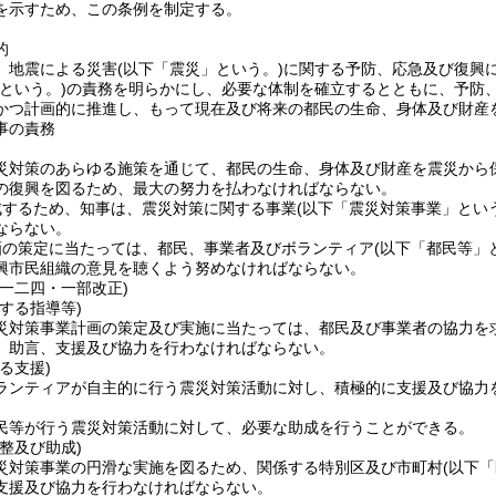
を示すため、この条例を制定する。
的
、地震による災害
(以下「震災」という。)
に関する予防、応急及び復興
という。)
の責務を明らかにし、必要な体制を確立するとともに、予防
かつ計画的に推進し、もって現在及び将来の都民の生命、身体及び財産
事の責務
災対策のあらゆる施策を通じて、都民の生命、身体及び財産を震災から
の復興を図るため、最大の努力を払わなければならない。
成するため、知事は、震災対策に関する事業
(以下「震災対策事業」とい
ならない。
画の策定に当たっては、都民、事業者及びボランティア
(以下「都民等」
興市民組織の意見を聴くよう努めなければならない。
例一二四・一部改正)
する指導等)
災対策事業計画の策定及び実施に当たっては、都民及び事業者の協力を
、助言、支援及び協力を行わなければならない。
る支援)
ランティアが自主的に行う震災対策活動に対し、積極的に支援及び協力
民等が行う震災対策活動に対して、必要な助成を行うことができる。
整及び助成)
災対策事業の円滑な実施を図るため、関係する特別区及び市町村
(以下
支援及び協力を行わなければならない。