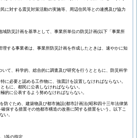
住民に対する震災対策活動の実施等、周辺住民等との連携及び協力
地域防災計画を基準として、事業所単位の防災計画
(以下「事業所
管理する事業者は、事業所防災計画を作成したときは、速やかに知
ついて、科学的、総合的に調査及び研究を行うとともに、防災科学
、特に必要と認める工作物に、強震計を設置しなければならない。
とともに、都民に公表しなければならない。
積極的に公表するよう努めなければならない。
大を防ぐため、建築物及び都市施設
(都市計画法
(昭和四十三年法律第
を確保する措置その他都市構造の改善に関する措置をいう。以下こ
ない。
。)
等の指定