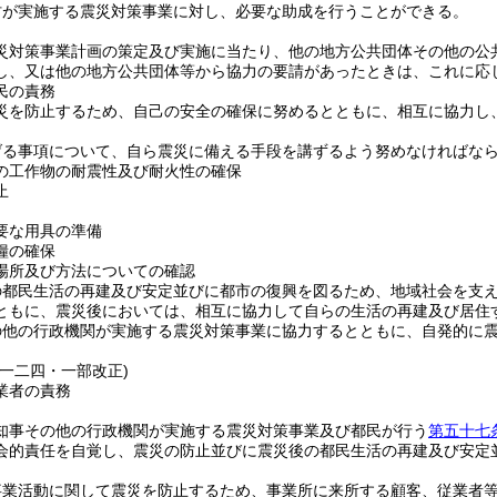
村が実施する震災対策事業に対し、必要な助成を行うことができる。
災対策事業計画の策定及び実施に当たり、他の地方公共団体その他の公
し、又は他の地方公共団体等から協力の要請があったときは、これに応
民の責務
災を防止するため、自己の安全の確保に努めるとともに、相互に協力し
げる事項について、自ら震災に備える手段を講ずるよう努めなければな
の工作物の耐震性及び耐火性の確保
止
要な用具の準備
糧の確保
場所及び方法についての確認
の都民生活の再建及び安定並びに都市の復興を図るため、地域社会を支
ともに、震災後においては、相互に協力して自らの生活の再建及び居住
の他の行政機関が実施する震災対策事業に協力するとともに、自発的に
例一二四・一部改正)
業者の責務
知事その他の行政機関が実施する震災対策事業及び都民が行う
第五十七
会的責任を自覚し、震災の防止並びに震災後の都民生活の再建及び安定
事業活動に関して震災を防止するため、事業所に来所する顧客、従業者