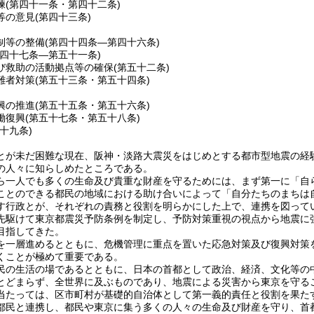
練
(第四十一条・第四十二条)
等の意見
(第四十三条)
制等の整備
(第四十四条―第四十六条)
第四十七条―第五十一条)
び救助の活動拠点等の確保
(第五十二条)
難者対策
(第五十三条・第五十四条)
興の推進
(第五十五条・第五十六条)
働復興
(第五十七条・第五十八条)
五十九条)
とが未だ困難な現在、阪神・淡路大震災をはじめとする都市型地震の経
の人々に知らしめたところである。
ら一人でも多くの生命及び貴重な財産を守るためには、まず第一に「自
ことのできる都民の地域における助け合いによって「自分たちのまちは
す行政とが、それぞれの責務と役割を明らかにした上で、連携を図って
先駆けて東京都震災予防条例を制定し、予防対策重視の視点から地震に
目指してきた。
を一層進めるとともに、危機管理に重点を置いた応急対策及び復興対策
くことが極めて重要である。
民の生活の場であるとともに、日本の首都として政治、経済、文化等の
とどまらず、全世界に及ぶものであり、地震による災害から東京を守る
当たっては、区市町村が基礎的自治体として第一義的責任と役割を果た
都民と連携し、都民や東京に集う多くの人々の生命及び財産を守り、首