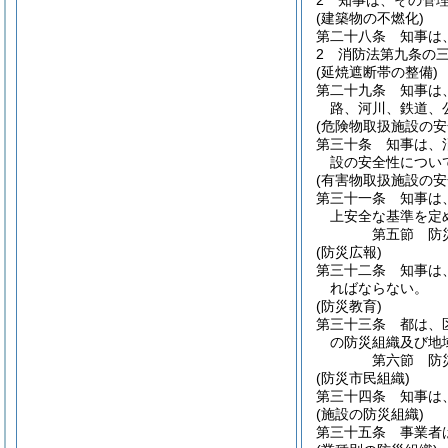
2
知事は、その管
(建築物の不燃化)
第二十八条
知事は
2
消防法第九条の
(延焼遮断帯の整備)
第二十九条
知事は
路、河川、鉄道、
(危険物取扱施設の安
第三十条
知事は、
設の安全性につい
(有害物取扱施設の安
第三十一条
知事は
上安全な基準を定
第五節
防
(防災広報)
第三十二条
知事は
ればならない。
(防災教育)
第三十三条
都は、
の防災組織及び地
第六節
防
(防災市民組織)
第三十四条
知事は
(施設の防災組織)
第三十五条
事業者