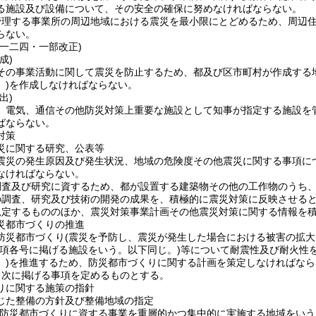
る施設及び設備について、その安全の確保に努めなければならない。
管理する事業所の周辺地域における震災を最小限にとどめるため、周辺
らない。
例一二四・一部改正)
成)
その事業活動に関して震災を防止するため、都及び区市町村が作成する
)
を作成しなければならない。
出)
、電気、通信その他防災対策上重要な施設として知事が指定する施設を
ばならない。
対策
災に関する研究、公表等
震災の発生原因及び発生状況、地域の危険度その他震災に関する事項に
なければならない。
調査及び研究に資するため、都が設置する建築物その他の工作物のうち
の調査、研究及び技術の開発の成果を、積極的に震災対策に反映させる
規定するもののほか、震災対策事業計画その他震災対策に関する情報を
災都市づくりの推進
防災都市づくり
(震災を予防し、震災が発生した場合における被害の拡
項各号に掲げる施設をいう。以下同じ。)
等について耐震性及び耐火性
)
を推進するため、防災都市づくりに関する計画を策定しなければなら
、次に掲げる事項を定めるものとする。
りに関する施策の指針
じた整備の方針及び整備地域の指定
(防災都市づくりに資する事業を重層的かつ集中的に実施する地域をいう