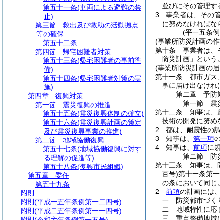
並びにその管理す
第五十一条
(車両による避難の禁
3
事業者は、その
止)
に努めなければな
第三節
救出及び救助の活動拠点
(平一五条
等の確保
(事業所防災計画の作
第五十二条
第十条
事業者は、
第四節
帰宅困難者対策
防災計画」という。
第五十三条
(帰宅困難者の事前準
(事業所防災計画の届
備)
第十一条
都市ガス
第五十四条
(帰宅困難者対策の実
事に届け出なけれ
施)
第二章
予防
第四章
復興対策
第一節
震
第一節
震災復興の推進
第十二条
知事は、
第五十五条
(震災復興体制の確立)
技術の開発に努め
第五十六条
(震災復興計画の策定
2
都は、耐震性の
及び震災復興事業の推進)
3
知事は、
第一項
第二節
地域協働復興
4
知事は、
前項
に
第五十七条
(地域協働復興に対す
第二節
防
る理解の促進等)
第十三条
知事は、
第五十八条
(復興市民組織)
百号)
第十一条第一
第五章
委任
の条において同じ。
第五十九条
2
前項
の計画には
附則
一
防災都市づく
附則
(平成一五年条例第一二四号)
二
地域特性に応
附則
(平成二五年条例第一一四号)
三
重点整備地域
附則
(令和六年条例第一五号)