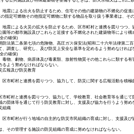
理する公共施設及び特殊建築物を整備するときは、防火水槽又はこれに
、地震による出火を防止するため、住宅その他の建築物の不燃化の促進
三の指定可燃物その他指定可燃物に類する物品を取り扱う事業者は、そ
、地震による火災の拡大を防止するため、区市町村と連携を図りつつ、
公園等の都市施設及びこれらと近接する不燃化された建築物等により構
全の確保)
消防法第二条第七項の危険物、高圧ガス保安法
(昭和二十六年法律第二百
て、調査し、研究し、及び防災上安全な基準を定めるよう努めなければ
全の確保)
、毒物、劇物、病原体及び毒素類、放射性物質その他これらに類する有
めるよう努めなければならない。
災広報及び防災教育
、区市町村と連携を図りつつ、協力して、防災に関する広報活動を積極
区市町村と連携を図りつつ、協力して、学校教育、社会教育等を通じて
域の団体等を通じて行う防災教育に対し、支援及び協力を行うよう努め
災組織
、区市町村が行う地域の自主的な防災市民組織の育成に対し、支援及び
は、その管理する施設の防災組織の育成に努めなければならない。