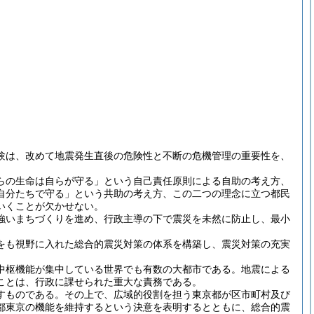
験は、改めて地震発生直後の危険性と不断の危機管理の重要性を、
らの生命は自らが守る」という自己責任原則による自助の考え方、
自分たちで守る」という共助の考え方、この二つの理念に立つ都民
いくことが欠かせない。
強いまちづくりを進め、行政主導の下で震災を未然に防止し、最小
をも視野に入れた総合的震災対策の体系を構築し、震災対策の充実
中枢機能が集中している世界でも有数の大都市である。地震による
ことは、行政に課せられた重大な責務である。
すものである。その上で、広域的役割を担う東京都が区市町村及び
都東京の機能を維持するという決意を表明するとともに、総合的震