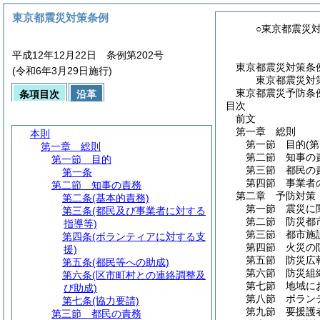
東京都震災対策条例
○東京都震災
平成12年12月22日 条例第202号
東京都震災対策条
(令和6年3月29日施行)
東京都震災対
東京都震災予防条
条項目次
沿革
目次
前文
第一章
総則
本則
第一節
目的
(
第一章
総則
第二節
知事の
第一節
目的
第三節
都民の
第一条
第四節
事業者
第二節
知事の責務
第二章
予防対策
第二条
(基本的責務)
第一節
震災に
第三条
(都民及び事業者に対する
第二節
防災都
指導等)
第三節
都市施
第四条
(ボランティアに対する支
第四節
火災の
援)
第五節
防災広
第五条
(都民等への助成)
第六節
防災組
第六条
(区市町村との連絡調整及
第七節
地域に
び助成)
第八節
ボラン
第七条
(協力要請)
第九節
要援護
第三節
都民の責務