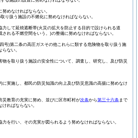
類する施設の設置に努めなければならない。
に努めなければならない。
の取り扱う施設の不燃化に努めなければならない。
協力して延焼遮断帯
(火災の拡大を防止する目的で設けられる道
成される不燃空間をいう。)
の整備に努めなければならない。
四号)
第二条の高圧ガスその他これらに類する危険物を取り扱う施
ならない。
害物を取り扱う施設の安全性について、調査し、研究し、及び防災
的に実施し、都民の防災知識の向上及び防災意識の高揚に努めなけ
防災教育の充実に努め、並びに区市町村が
次条
から
第三十六条
まで
なければならない。
協力を行い、その充実が図られるよう努めなければならない。