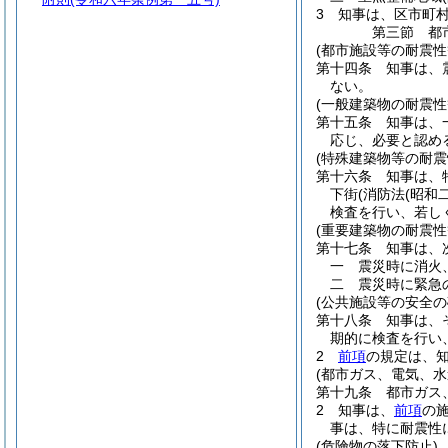
3
知事は、区市町
第三節
都
(都市施設等の耐震性
第十四条
知事は、
ない。
(一般建築物の耐震性
第十五条
知事は、
応じ、必要と認め
(特殊建築物等の耐震
第十六条
知事は、
下街
(消防法
(昭和
検査を行い、若し
(重要建築物の耐震性
第十七条
知事は、
一
震災時に消火
二
震災時に緊急
(公共施設等の安全の
第十八条
知事は、
期的に検査を行い
2
前項
の規定は、
(都市ガス、電気、水
第十九条
都市ガス
2
知事は、
前項
の
事は、特に耐震性
(危険物の落下防止)