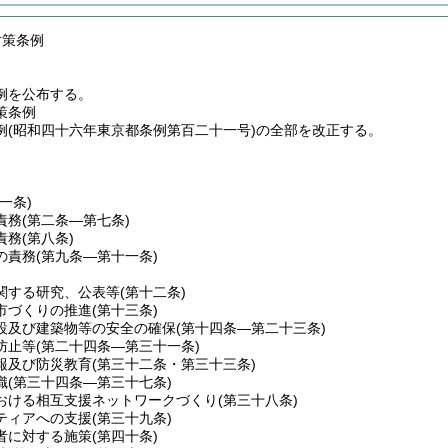
対策条例
例を公布する。
策条例
例(昭和四十六年東京都条例第百二十一号)の全部を改正する。
第一条)
責務
(第二条―第七条)
責務
(第八条)
の責務
(第九条―第十一条)
関する研究、公表等
(第十二条)
市づくりの推進
(第十三条)
設及び建築物等の安全の確保
(第十四条―第二十三条)
防止等
(第二十四条―第三十一条)
報及び防災教育
(第三十二条・第三十三条)
織
(第三十四条―第三十七条)
おける相互支援ネットワークづくり
(第三十八条)
ティアへの支援
(第三十九条)
者に対する施策
(第四十条)