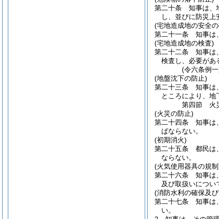
第二十条
知事は、
し、並びに防災上
(宅地造成地の安全の
第二十一条
知事は
(宅地造成地の検査)
第二十二条
知事は
検査し、必要があ
(令六条例一
(地盤沈下の防止)
第二十三条
知事は
ところにより、地
第四節
火
(火災の防止)
第二十四条
知事は
ばならない。
(初期消火)
第二十五条
都民は
ならない。
(火気使用器具の規制
第二十六条
知事は
及び取扱いについ
(消防水利の確保及び
第二十七条
知事は
い。