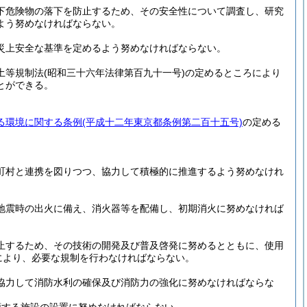
下危険物の落下を防止するため、その安全性について調査し、研究
よう努めなければならない。
災上安全な基準を定めるよう努めなければならない。
土等規制法
(昭和三十六年法律第百九十一号)
の定めるところにより
とができる。
る環境に関する条例
(平成十二年東京都条例第二百十五号)
の定める
町村と連携を図りつつ、協力して積極的に推進するよう努めなけれ
地震時の出火に備え、消火器等を配備し、初期消火に努めなければ
止するため、その技術の開発及び普及啓発に努めるとともに、使用
により、必要な規制を行わなければならない。
協力して消防水利の確保及び消防力の強化に努めなければならな