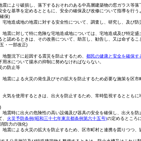
地震により破損し、落下するおそれのある中高層建築物の窓ガラス等落
安全な基準を定めるとともに、安全の確保及び改修について指導を行う
確保)
、宅地造成地の地震に対する安全性について、調査し、研究し、及び防
、地震に対して特に危険な宅地造成地については、宅地造成及び特定盛
ると認めるときは、その改善について、助言し、勧告し、又は命ずるこ
五・一部改正)
、地盤沈下に起因する震災を防止するため、
都民の健康と安全を確保す
下用水について揚水の抑制に努めなければならない。
災の防止等
、地震による火災の発生及びその拡大を防止するため必要な施策を区市
、火気を使用するときは、出火を防止するため、常時監視するとともに
)
、地震時に出火の危険性の高い設備及び器具の安全を確保し、出火を防
て、
火災予防条例
(昭和三十七年東京都条例第六十五号)
の定めるところ
消防力の強化)
、地震による火災の拡大を防止するため、区市町村と連携を図りつつ、