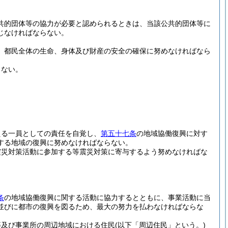
共的団体等の協力が必要と認められるときは、当該公共的団体等に
じなければならない。
、都民全体の生命、身体及び財産の安全の確保に努めなければなら
らない。
える一員としての責任を自覚し、
第五十七条
の地域協働復興に対す
する地域の復興に努めなければならない。
震災対策活動に参加する等震災対策に寄与するよう努めなければな
条
の地域協働復興に関する活動に協力するとともに、事業活動に当
並びに都市の復興を図るため、最大の努力を払わなければならな
等及び事業所の周辺地域における住民
(以下「周辺住民」という。)