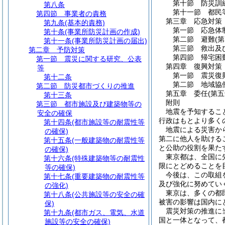
第十節
防災訓
第八条
第十一節
都民
第四節
事業者の責務
第三章
応急対策
第九条
(基本的責務)
第一節
応急体
第十条
(事業所防災計画の作成)
第二節
避難
(
第十一条
(事業所防災計画の届出)
第三節
救出及
第二章
予防対策
第四節
帰宅困
第一節
震災に関する研究、公表
第四章
復興対策
等
第一節
震災復
第十二条
第二節
地域協
第二節
防災都市づくりの推進
第五章
委任
(第
第十三条
附則
第三節
都市施設及び建築物等の
地震を予知するこ
安全の確保
行政はもとより多く
第十四条
(都市施設等の耐震性等
地震による災害か
の確保)
第二に他人を助ける
第十五条
(一般建築物の耐震性等
と公助の役割を果た
の確保)
東京都は、全国に
第十六条
(特殊建築物等の耐震性
限にとどめることを
等の確保)
今後は、この取組
第十七条
(重要建築物の耐震性等
及び強化に努めてい
の強化)
東京は、多くの都
第十八条
(公共施設等の安全の確
被害の影響は国内に
保)
震災対策の推進に
第十九条
(都市ガス、電気、水道
国と一体となって、
施設等の安全の確保)