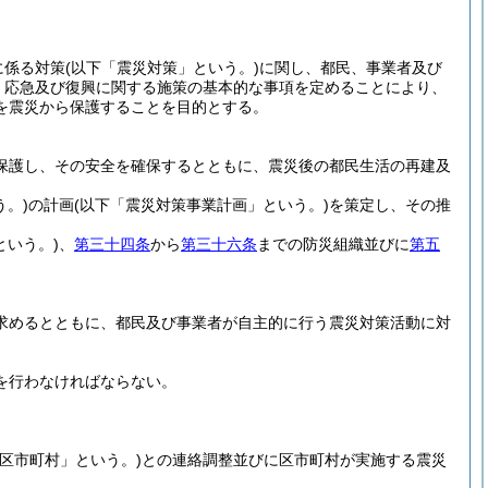
に係る対策
(以下「震災対策」という。)
に関し、都民、事業者及び
、応急及び復興に関する施策の基本的な事項を定めることにより、
を震災から保護することを目的とする。
保護し、その安全を確保するとともに、震災後の都民生活の再建及
う。)
の計画
(以下「震災対策事業計画」という。)
を策定し、その推
という。)
、
第三十四条
から
第三十六条
までの防災組織並びに
第五
求めるとともに、都民及び事業者が自主的に行う震災対策活動に対
を行わなければならない。
「区市町村」という。)
との連絡調整並びに区市町村が実施する震災