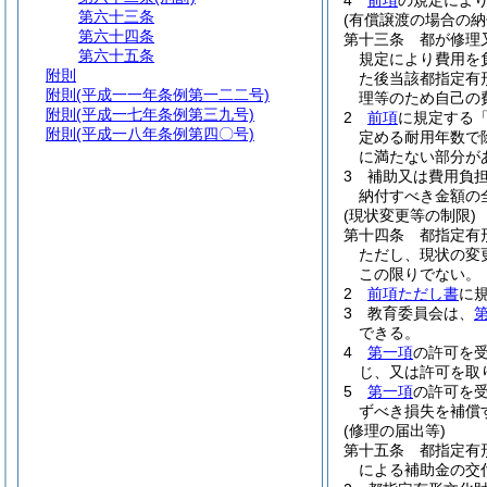
4
前項
の規定によ
第六十三条
(有償譲渡の場合の納
第六十四条
第十三条
都が修理
第六十五条
規定により費用を
附則
た後当該都指定有
附則
(平成一一年条例第一二二号)
理等のため自己の
附則
(平成一七年条例第三九号)
2
前項
に規定する
附則
(平成一八年条例第四〇号)
定める耐用年数で
に満たない部分が
3
補助又は費用負
納付すべき金額の
(現状変更等の制限)
第十四条
都指定有
ただし、現状の変
この限りでない。
2
前項ただし書
に
3
教育委員会は、
できる。
4
第一項
の許可を
じ、又は許可を取
5
第一項
の許可を
ずべき損失を補償
(修理の届出等)
第十五条
都指定有
による補助金の交