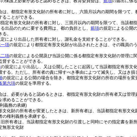
財の保護上必要があると認めるときは、教育委員会は、
前項
の届出に係
会は、都指定有形文化財の所有者に対し、六箇月以内の期間を限つて、
することができる。
都指定有形文化財の所有者に対し、三箇月以内の期間を限つて、当該都
よる出品のために要する費用は、都の負担とし、
前項
の規定による公開
きる。
規定により出品した所有者に対し、謝礼金を支給することができる。
第一項
の規定により都指定有形文化財が出品されたときは、その職員の
第二項
の規定による公開及び当該公開に係る都指定有形文化財の管理に
監督することができる。
項
の規定により出品し、又は公開したことに起因して当該都指定有形文
償する。
ただし、所有者の責に帰すべき事由によつて滅失し、又はき損
項
の規定による公開の場合を除き、都指定有形文化財の所在の場所を変
条第六項
の規定を準用する。
会は、必要があると認めるときは、都指定有形文化財の所有者又は管理
を求めることができる。
利義務の承継)
形文化財の所有者が変更したときは、新所有者は、当該都指定有形文化
者の権利義務を承継する。
、旧所有者は、当該都指定有形文化財の引渡しと同時にその指定書を新
定無形文化財