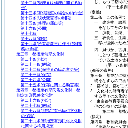
じ、もつて都民の
第十二条
(管理又は修理に関する勧
(平一七条
告)
(定義)
第十三条
(有償譲渡の場合の納付金)
第二条
この条例で
第十四条
(現状変更等の制限)
一
建造物、絵画
第十五条
(修理の届出等)
をなしてその価
第十六条
(公開)
二
演劇、音楽、
第十七条
三
衣食住、生業
第十八条
(調査)
移の理解のため
第十九条
(所有者変更に伴う権利義
務の承継)
四
貝づか、古墳
第三章
都指定無形文化財
にとつて芸術上
第二十条
(指定)
ている土地を含
第二十一条
(解除)
(平一八条
第二十二条
(保持者の氏名変更等)
(都等の責務)
第二十三条
(保存)
第三条
都並びに特
第二十四条
(公開)
礎をなすものであ
第二十五条
(保存に関する助言等)
2
都民は、都がこ
第四章
都指定有形民俗文化財・都
3
文化財の所有者
指定無形民俗文化財
する等その文化的
第二十六条
(指定)
4
東京都教育委員
第二十七条
(解除)
他の公益との調整
第二十八条
(都指定有形民俗文化財
第二章
都指
の保護)
(指定)
第二十九条
(都指定有形民俗文化財
第四条
教育委員会
に関する準用規定)
て重要なものを東