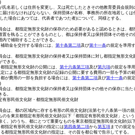
)
が氏名若しくは住所を変更し、又は死亡したときその他教育委員会規則
に届け出なければならない。
保持団体が名称、事務所の所在地若しくは
散した場合にあつては、代表者であつた者)
について、同様とする。
員会は、都指定無形文化財の保存のため必要があると認めるときは、都
措置を執ることができるものとし、都は保持者又は保持団体その他その
囲内で補助することができる。
り補助金を交付する場合には、
第十条第二項
及び
第十一条
の規定を準用
員会は、都指定無形文化財の保持者又は保持団体に対し都指定無形文化
ができる。
る都指定無形文化財の公開には、
第十六条第三項
及び
第六項
の規定を準
規定による都指定無形文化財の記録の公開に要する費用の一部を予算の
り都が費用の一部を負担する場合には、
第十条第二項
及び
第十一条
の規
)
員会は、都指定無形文化財の保持者又は保持団体その他その保存に当た
きる。
定有形民俗文化財・都指定無形民俗文化財
員会は、都の区域内に存する有形の民俗文化財
(法第七十八条第一項の
ものを東京都指定有形民俗文化財
(以下「都指定有形民俗文化財」という
除く。)
のうち、都にとつて重要なものを東京都指定無形民俗文化財
(以
る都指定有形民俗文化財の指定には
第四条第二項
から
第五項
までの規定
よる都指定無形民俗文化財の指定は、その旨を都公報で告示してする。