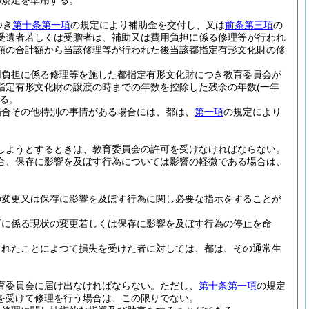
の規定を準用する。
つき
第十条第一項
の規定により補助金を交付し、又は
前条第三項
の
受遺者若しくは受贈者は、補助又は費用負担に係る修理等が行われ
額の合計額から当該修理等が行われた後当該都指定有形文化財の修
用負担に係る修理等を施した都指定有形文化財につき教育委員会が
指定有形文化財の譲渡の時までの年数を控除した残余の年数
(一年
る。
場合その他特別の事情がある場合には、都は、
第一項
の規定により
しようとするときは、教育委員会の許可を受けなければならない。
合、保存に影響を及ぼす行為については影響の軽微である場合は、
の変更又は保存に影響を及ぼす行為に関し必要な指示をすることが
可に係る現状の変更若しくは保存に影響を及ぼす行為の停止を命
られたことによつて損失を受けた者に対しては、都は、その通常生
育委員会に届け出なければならない。
ただし、
第十条第一項
の規定
を受けて修理を行う場合は、この限りでない。