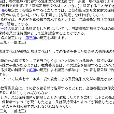
会は、都の区域内に存する無形文化財
(法第七十一条第一項の規定により
定無形文化財
(以下「都指定無形文化財」という。)
に指定することがで
前項
の規定による指定をするに当たつては、当該都指定無形文化財の保
の定めのあるものをいう。以下同じ。)
を認定しなければならない。
よる指定は、その旨を都公報で告示するとともに、当該都指定無形文化
)
に通知してする。
第一項
の規定による指定をした後においても、当該都指定無形文化財の
保持者又は保持団体として追加認定することができる。
る追加認定には、
第三項
の規定を準用する。
例三九・一部改正)
無形文化財が都指定無形文化財としての価値を失つた場合その他特殊の
故障のため保持者として適当でなくなつたと認められる場合、保持団体
特殊の事由があるときは、教育委員会は、その認定を解除することがで
よる指定の解除又は
前項
の規定による認定の解除は、その旨を都公報で
する。
財について法第七十一条第一項の規定による重要無形文化財の指定があ
、教育委員会は、その旨を都公報で告示するとともに、当該都指定無形
表者に通知しなければならない。
たとき、又は保持団体が解散したとき
(消滅したときを含む。以下この条
、保持者のすべてが死亡したとき、又は保持団体のすべてが解散したと
、その旨を都公報で告示しなければならない。
例三九・一部改正)