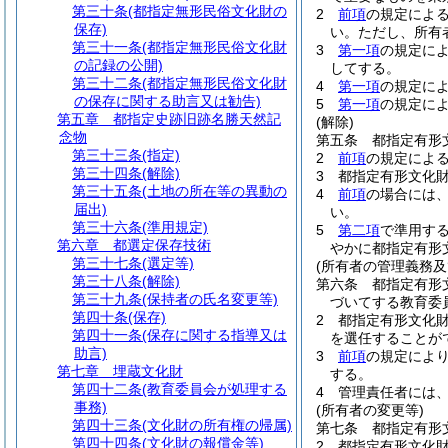
第三十条
(都指定無形民俗文化財の
2
前項
の規定によ
保存)
い。
ただし、所有
第三十一条
(都指定無形民俗文化財
3
第一項
の規定に
の記録の公開)
してする。
第三十二条
(都指定無形民俗文化財
4
第一項
の規定に
の保存に関する助言又は勧告)
5
第一項
の規定に
第五章
都指定史跡旧跡名勝天然記
(解除)
念物
第五条
都指定有形
第三十三条
(指定)
2
前項
の規定によ
第三十四条
(解除)
3
都指定有形文化
第三十五条
(土地の所在等の異動の
4
前項
の場合には
届出)
い。
第三十六条
(準用規定)
5
第二項
で準用す
第六章
都選定保存技術
やかに都指定有形
第三十七条
(選定等)
(所有者の管理義務及
第三十八条
(解除)
第六条
都指定有形
第三十九条
(保持者の氏名変更等)
づいてする教育委
第四十条
(保存)
2
都指定有形文化
第四十一条
(保存に関する指導又は
を選任することが
助言)
3
前項
の規定によ
第七章
埋蔵文化財
する。
第四十二条
(教育委員会が処理する
4
管理責任者には
事務)
(所有者の変更等)
第四十三条
(文化財の所有権の帰属)
第七条
都指定有形
第四十四条
(文化財の報償金等)
2
都指定有形文化