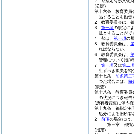
2
都指定有形文化
(公開)
第十六条
教育委員
品することを勧告
2
教育委員会は、
3
第一項
の規定に
担とすることがで
4
都は、
第一項
の
5
教育委員会は、
ればならない。
6
教育委員会は、
管理について指揮
7
第一項
又は
第二
生ずべき損失を補
第十七条
前条第二
つた場合には、
前
(調査)
第十八条
教育委員
の状況につき報告
(所有者変更に伴う権
第十九条
都指定有
処分による旧所有
2
前項
の場合には
第三章
都指
(指定)