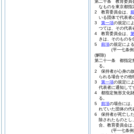
第二十条
教育委員
なものを東京都指
2
教育委員会は、
いる団体で代表者
3
第一項
の規定に
つては、その代表者
4
教育委員会は、
きは、そのものを
5
前項
の規定によ
(平一七条
(解除)
第二十一条
都指定
る。
2
保持者が心身の
られる場合その他
3
第一項
の規定に
代表者に通知して
4
都指定無形文化
る。
5
前項
の場合には
れていた団体の代
6
保持者が死亡し
除されたものとし
合、教育委員会は
(平一七条