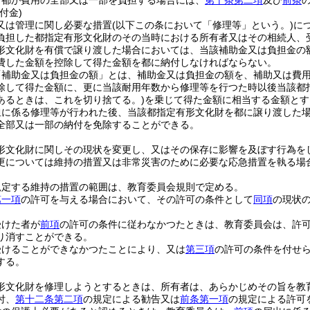
り都が費用の全部又は一部を負担する場合には、
第十条第二項
及び
前条
付金)
又は管理に関し必要な措置
(以下この条において「修理等」という。)
に
負担した都指定有形文化財のその当時における所有者又はその相続人、
形文化財を有償で譲り渡した場合においては、当該補助金又は負担金の
費した金額を控除して得た金額を都に納付しなければならない。
「補助金又は負担金の額」とは、補助金又は負担金の額を、補助又は費
除して得た金額に、更に当該耐用年数から修理等を行つた時以後当該都
あるときは、これを切り捨てる。)
を乗じて得た金額に相当する金額とす
担に係る修理等が行われた後、当該都指定有形文化財を都に譲り渡した
全部又は一部の納付を免除することができる。
形文化財に関しその現状を変更し、又はその保存に影響を及ぼす行為を
更については維持の措置又は非常災害のために必要な応急措置を執る場
規定する維持の措置の範囲は、教育委員会規則で定める。
第一項
の許可を与える場合において、その許可の条件として
同項
の現状
受けた者が
前項
の許可の条件に従わなかつたときは、教育委員会は、許
り消すことができる。
受けることができなかつたことにより、又は
第三項
の許可の条件を付せ
する。
形文化財を修理しようとするときは、所有者は、あらかじめその旨を教
付、
第十二条第二項
の規定による勧告又は
前条第一項
の規定による許可