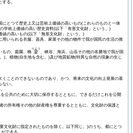
とする。
国にとつて歴史上又は芸術上価値の高いもの
(これらのものと一体
の学術上価値の高い歴史資料
(以下「有形文化財」という。)
価値の高いもの
(以下「無形文化財」という。)
に用いられる衣服、器具、家屋その他の物件で我が国民の生活の推
りよう
いもの、庭園、橋
、峡谷、海浜、山岳その他の名勝地で我が国
梁
。)
、植物
(自生地を含む。)
及び地質鉱物
(特異な自然の現象の生じ
欠くことのできないものであり、かつ、将来の文化の向上発展の基
らない。
い。
れを公共のために大切に保存するとともに、できるだけこれを公開
者の所有権その他の財産権を尊重するとともに、文化財の保護と
重要文化財に指定されたものを除く。以下同じ。)
のうち、都にとつ
とができる。