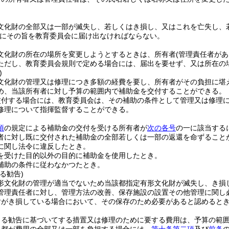
文化財の全部又は一部が滅失し、若しくはき損し、又はこれを亡失し、
にその旨を教育委員会に届け出なければならない。
文化財の所在の場所を変更しようとするときは、所有者
(管理責任者があ
ただし、教育委員会規則で定める場合には、届出を要せず、又は所在の
)
文化財の管理又は修理につき多額の経費を要し、所有者がその負担に堪
め、当該所有者に対し予算の範囲内で補助金を交付することができる。
交付する場合には、教育委員会は、その補助の条件として管理又は修理
修理について指揮監督することができる。
項
の規定による補助金の交付を受ける所有者が
次の各号
の一に該当する
者に対し既に交付された補助金の全部若しくは一部の返還を命ずること
に関し法令に違反したとき。
を受けた目的以外の目的に補助金を使用したとき。
補助の条件に従わなかつたとき。
る勧告)
形文化財の管理が適当でないため当該都指定有形文化財が滅失し、き損
管理責任者に対し、管理方法の改善、保存施設の設置その他管理に関し
財がき損している場合において、その保存のため必要があると認めると
。
よる勧告に基づいてする措置又は修理のために要する費用は、予算の範