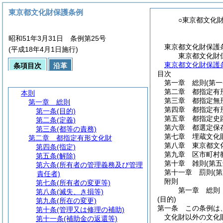
東京都文化財保護条例
○東京都文化
昭和51年3月31日 条例第25号
東京都文化財保護
(平成18年4月1日施行)
東京都文化財
東京都文化財保護
条項目次
沿革
目次
第一章
総則
(第
第二章
都指定有
本則
第三章
都指定無
第一章
総則
第四章
都指定有
第一条
(目的)
第五章
都指定史
第二条
(定義)
第六章
都選定保
第三条
(都等の責務)
第七章
埋蔵文化
第二章
都指定有形文化財
第八章
東京都文
第四条
(指定)
第九章
区市町村
第五条
(解除)
第十章
雑則
(第
第六条
(所有者の管理義務及び管理
第十一章
罰則
(
責任者)
附則
第七条
(所有者の変更等)
第一章
総則
第八条
(滅失、き損等)
(目的)
第九条
(所在の変更)
第一条
この条例は
第十条
(管理又は修理の補助)
文化財以外の文化
第十一条
(補助金の返還等)