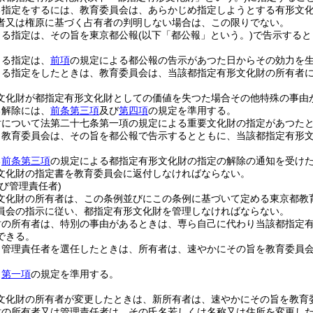
る指定をするには、教育委員会は、あらかじめ指定しようとする有形文
者又は権原に基づく占有者の判明しない場合は、この限りでない。
よる指定は、その旨を東京都公報
(以下「都公報」という。)
で告示すると
よる指定は、
前項
の規定による都公報の告示があつた日からその効力を
よる指定をしたときは、教育委員会は、当該都指定有形文化財の所有者
文化財が都指定有形文化財としての価値を失つた場合その他特殊の事由
る解除には、
前条第三項
及び
第四項
の規定を準用する。
財について法第二十七条第一項の規定による重要文化財の指定があつた
、教育委員会は、その旨を都公報で告示するとともに、当該都指定有形
る
前条第三項
の規定による都指定有形文化財の指定の解除の通知を受け
文化財の指定書を教育委員会に返付しなければならない。
び管理責任者)
文化財の所有者は、この条例並びにこの条例に基づいて定める東京都教
員会の指示に従い、都指定有形文化財を管理しなければならない。
財の所有者は、特別の事由があるときは、専ら自己に代わり当該都指定
できる。
り管理責任者を選任したときは、所有者は、速やかにその旨を教育委員
、
第一項
の規定を準用する。
文化財の所有者が変更したときは、新所有者は、速やかにその旨を教育
財の所有者又は管理責任者は、その氏名若しくは名称又は住所を変更し