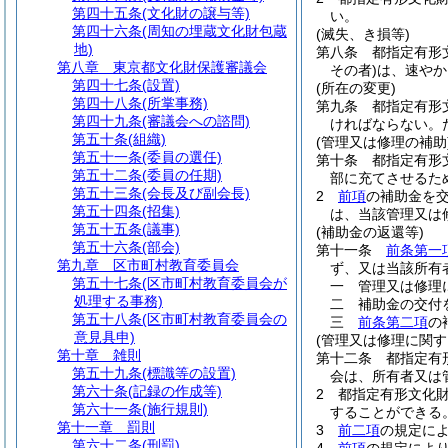
第四十五条
(文化財の譲与等)
い。
第四十六条
(周知の埋蔵文化財包蔵
(滅失、き損等)
地)
第八条
都指定有形
第八章
東京都文化財保護審議会
その者)
は、速やか
第四十七条
(設置)
(所在の変更)
第四十八条
(所掌事務)
第九条
都指定有形
第四十九条
(審議会への諮問)
ければならない。
第五十条
(組織)
(管理又は修理の補助
第五十一条
(委員の選任)
第十条
都指定有形
第五十二条
(委員の任期)
部に充てさせるた
第五十三条
(会長及び副会長)
2
前項
の補助金を
第五十四条
(招集)
は、当該管理又は
第五十五条
(議事)
(補助金の返還等)
第五十六条
(部会)
第十一条
前条第一
第九章
区市町村教育委員会
ず、又は当該所有
第五十七条
(区市町村教育委員会が
一
管理又は修理
処理する事務)
二
補助金の交付
第五十八条
(区市町村教育委員会の
三
前条第二項
の
意見具申)
(管理又は修理に関す
第十章
雑則
第十二条
都指定有
第五十九条
(標識等の設置)
会は、所有者又は
第六十条
(記録の作成等)
2
都指定有形文化
第六十一条
(施行規則)
することができる
第十一章
罰則
3
前二項
の規定に
第六十二条
(刑罰)