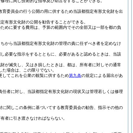
る修理に関し技術的な指導及び助言をすることができる。
教育委員会の行う公開の用に供するため当該都指定有形文化財を出
指定有形文化財の公開を勧告することができる。
のために要する費用は、予算の範囲内でその全部又は一部を都の負
うちから当該都指定有形文化財の管理の責に任ずべき者を定めなけ
関し必要な指示をするとともに、必要があると認めるときは、当該
化財が滅失し、又はき損したときは、都は、所有者に対しその通常
した場合は、この限りでない。
更してこれを公衆の観覧に供するため
第九条
の規定による届出があ
責任者に対し、当該都指定有形文化財の現状又は管理若しくは修理
財に関しこの条例に基づいてする教育委員会の勧告、指示その他の
所有者に引き渡さなければならない。