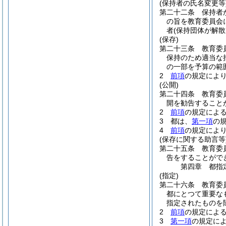
(保持者の氏名変更等
第二十二条
保持者
の旨を教育委員会
者
(保持団体が解
(保存)
第二十三条
教育委
保持のため適当な
の一部を予算の範
2
前項
の規定によ
(公開)
第二十四条
教育委
開を勧告すること
2
前項
の規定によ
3
都は、
第一項
の
4
前項
の規定によ
(保存に関する助言等
第二十五条
教育委
告をすることがで
第四章
都指
(指定)
第二十六条
教育委
都にとつて重要な
指定されたものを
2
前項
の規定によ
3
第一項
の規定に