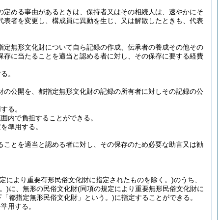
の定める事由があるときは、保持者又はその相続人は、速やかにそ
代表者を変更し、構成員に異動を生じ、又は解散したときも、代表
指定無形文化財について自ら記録の作成、伝承者の養成その他その
保存に当たることを適当と認める者に対し、その保存に要する経費
する。
財の公開を、都指定無形文化財の記録の所有者に対しその記録の公
用する。
範囲内で負担することができる。
定を準用する。
ることを適当と認める者に対し、その保存のため必要な助言又は勧
規定により重要有形民俗文化財に指定されたものを除く。)
のうち、
。)
に、無形の民俗文化財
(同項の規定により重要無形民俗文化財に
下「都指定無形民俗文化財」という。)
に指定することができる。
を準用する。