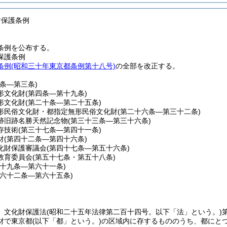
財保護条例
条例を公布する。
保護条例
条例(昭和三十年東京都条例第十八号)
の全部を改正する。
一条―第三条)
形文化財
(第四条―第十九条)
形文化財
(第二十条―第二十五条)
形民俗文化財・都指定無形民俗文化財
(第二十六条―第三十二条)
跡旧跡名勝天然記念物
(第三十三条―第三十六条)
存技術
(第三十七条―第四十一条)
財
(第四十二条―第四十六条)
化財保護審議会
(第四十七条―第五十六条)
教育委員会
(第五十七条・第五十八条)
五十九条―第六十一条)
第六十二条―第六十五条)
、文化財保護法
(昭和二十五年法律第二百十四号。以下「法」という。)
財で東京都
(以下「都」という。)
の区域内に存するもののうち、都にと