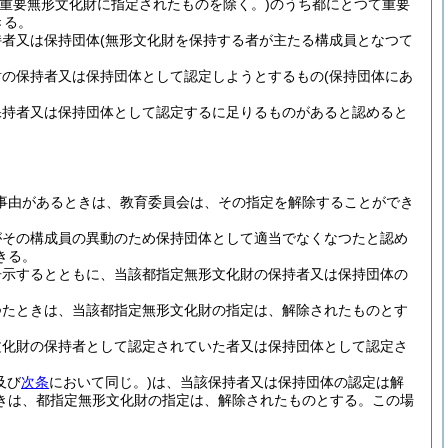
重要無形文化財に指定されたものを除く。)
のうち都にとつて重要
きる。
持者又は保持団体
(無形文化財を保持する者が主たる構成員となつて
財の保持者又は保持団体として認定しようとするもの
(保持団体にあ
保持者又は保持団体として認定するに足りるものがあると認めると
事由があるときは、教育委員会は、その指定を解除することができ
がその構成員の異動のため保持団体として適当でなくなつたと認め
きる。
告示するとともに、当該都指定無形文化財の保持者又は保持団体の
つたときは、当該都指定無形文化財の指定は、解除されたものとす
文化財の保持者として認定されていた者又は保持団体として認定さ
及び
次条
において同じ。)
は、当該保持者又は保持団体の認定は解
きは、都指定無形文化財の指定は、解除されたものとする。
この場