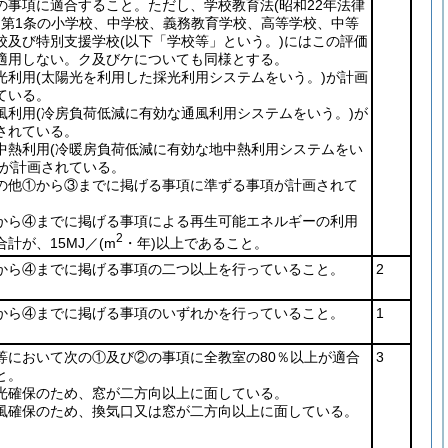
の事項に適合すること。ただし、学校教育法
(昭和22年法律
)
第1条の小学校、中学校、義務教育学校、高等学校、中等
校及び特別支援学校
(以下「学校等」という。)
にはこの評価
適用しない。ク及びケについても同様とする。
光利用
(太陽光を利用した採光利用システムをいう。)
が計画
ている。
風利用
(冷房負荷低減に有効な通風利用システムをいう。)
が
されている。
中熱利用
(冷暖房負荷低減に有効な地中熱利用システムをい
が計画されている。
の他①から③までに掲げる事項に準ずる事項が計画されて
。
から④までに掲げる事項による再生可能エネルギーの利用
2
合計が、15MJ／
(m
・年)
以上であること。
から④までに掲げる事項の二つ以上を行っていること。
2
から④までに掲げる事項のいずれかを行っていること。
1
等において次の①及び②の事項に全教室の80％以上が適合
3
と。
光確保のため、窓が二方向以上に面している。
風確保のため、換気口又は窓が二方向以上に面している。