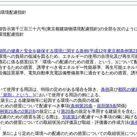
物環境配慮指針
都告示第千三百三十六号(東京都建築物環境配慮指針)の全部を次のよう
環境配慮指針
都民の健康と安全を確保する環境に関する条例
(平成12年東京都条例第2
環境への負荷の低減を図るため、エネルギーの使用の合理化及び再生可
適応に係る措置
(以下「環境への配慮のための措置」という。)
について
合するための措置、誘導すべき省エネルギー性能基準、再生可能エネル
設備設置基準、電気自動車充電設備整備基準に適合するための措置、誘
いて使用する用語は、特段の定めがある場合を除き、
条例
及び
都民の健
「規則」という。)
において使用する用語の例による。
建築主による建築物等に起因する環境への負荷の低減
のための措置について配慮すべき事項
(
条例第20条
・
規則第9条
関係)
例第21条の2第2項
の規定により
第20条
の規定を準用する建築主を含む。
配慮のための措置を講じる際は、
別表第1
の配慮すべき事項の欄に掲げ
のための措置についての取組状況の評価及び取組・評価書の作成方法
(
条
価
、第1により定めた環境への配慮のための措置についての取組状況につ