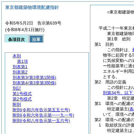
東京都建築物環境配慮指針
○東京都建築
令和5年5月2日 告示第639号
平成二十一年東京
(令和8年4月1日施行)
東京都建築物
第1章 総則
条項目次
沿革
第1 目的
この指針は、
物等に起因する
本則
に気候変動への
第1項
ー性能基準に適
別表第1
エネルギー利用
別表第2
とする。
別表第3
(第3章第1関係)
第2 用語の定義
別表第4
(第3章第3関係)
この指針にお
別記
則第34号。以下
第1号様式
第2章 特定
第2号様式
第1 環境への配慮
附則
特定建築主
(
条
附則
(令和六年告示第五五七号)
いて、環境への
附則
(令和六年告示第一一九一号)
第2 環境への配慮
附則
(令和八年告示第一五六号)
1 取組状況の評
特定建築主は