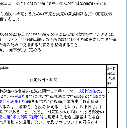
基準は、次の1又は2に掲げる中小規模特定建築物の区分に応じ
から施設へ給電するための直流と交流の変換回路を持つ充電設備
備すること。
0分の20を乗じて得た値
(その値に1未満の端数を生じたときは、
し、かつ、当該駐車施設の区画の数に100分の50を乗じて得た値
設備のために使用する配管等を整備すること。
項は、知事が別に定める。
価基準
評価
基準
の段
住宅以外の用途
階
(建築物の熱負荷の低減に関する基準として、
規則第9条の2
3
2号
から
第8号
までに規定する用途に供する部分の全部につ
規則別表第1の5
備考4に規定する値
(同備考中「特定建築
あるのは「建築物」と読み替える。)
をいう。以下同じ。)
.8以下であること。ただし、住宅以外の用途に供する部分の
規則第9条の2第1項第9号
に規定する用途に該当する場合
の評価基準を適用しない。オ及びカについても同様とす