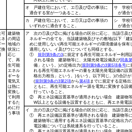
オ 戸建住宅において、エ①及び②の事項に
サ 学校
適合する室が一つあること。
が適合
カ 戸建住宅において、エ①又は②の事項の
シ 学校
いずれかに適合すること。
が適合
生可
建築物
ア 次の①及び②に掲げる場合の区分に応じ、当該①及
エネ
の周辺
ネルギーの全てを、当該建築物及びその敷地
(以下「建
ギー
地域の
めに使用しない
(再生可能エネルギーの環境価値を保有
変換
状況に
適用しない。イ及びウについても同様とする。
用
応じ
①
規則第9条の3
に規定する再生可能エネルギー利用
て、再
される場合 建築物等に、太陽光発電設備及び
同条第
生可能
備」という。)
の定格出力
(
規則第9条の3第5項各号
に
エネル
れる再生可能エネルギーの量を太陽光発電設備の設
ギーを
格出力相当」という。)
をいう。以下同じ。)
の合計が
電気又
(
規則第9条の3第2項
から
第4項
までに規定する定格出
は熱に
ともに、再生可能エネルギー源を電気に変換する設
変換し
行っていること。
て利用
② 再エネ設備設置基準が適用されない場合 建築物等
するた
W以上となる設備を設置するとともに、再エネ発電
めに行
イ 次の①及び②に掲げる場合の区分に応じ、当該①及
う事項
① 再エネ設備設置基準が適用される場合 建築物等
建築物等に適用する再エネ設備設置基準の定格出力の
電設備については系統連系を行っていること。
② 再エネ設備設置基準が適用されない場合 建築物等