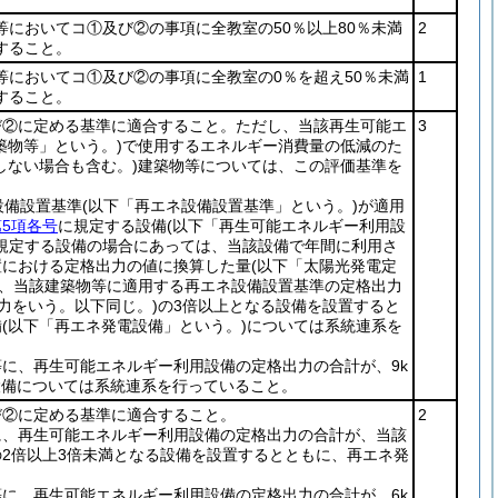
等においてコ①及び②の事項に全教室の50％以上80％未満
2
すること。
等においてコ①及び②の事項に全教室の0％を超え50％未満
1
すること。
び②に定める基準に適合すること。ただし、当該再生可能エ
3
築物等」という。)
で使用するエネルギー消費量の低減のた
しない場合も含む。)
建築物等については、この評価基準を
設備設置基準
(以下「再エネ設備設置基準」という。)
が適用
5項各号
に規定する設備
(以下「再生可能エネルギー利用設
規定する設備の場合にあっては、当該設備で年間に利用さ
置における定格出力の値に換算した量
(以下「太陽光発電定
、当該建築物等に適用する再エネ設備設置基準の定格出力
力をいう。以下同じ。)
の3倍以上となる設備を設置すると
備
(以下「再エネ発電設備」という。)
については系統連系を
に、再生可能エネルギー利用設備の定格出力の合計が、9k
設備については系統連系を行っていること。
び②に定める基準に適合すること。
2
に、再生可能エネルギー利用設備の定格出力の合計が、当該
2倍以上3倍未満となる設備を設置するとともに、再エネ発
に、再生可能エネルギー利用設備の定格出力の合計が、6k