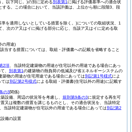
う。以下同じ。)
の別に定める
別表第1
に掲げる評価基準への適合状
とする。この場合において、当該評価は、上位から順に段階3、段
基準を適用しないとしている措置を除く。)
についての取組状況、1
て、次のア又はイに掲げる部分に応じ、当該ア又はイに定める取
外の用途)
該当する措置については、取組・評価書への記載を省略すること
第2項
、当該特定建築物の用途が住宅以外の用途である場合にあっ
いて、
別表第1
の建築物の熱負荷の低減及び省エネルギーシステムの
建築物の用途が住宅用途である場合にあっては
別記第1号様式
によ
っては
別記第2号様式
による取組・評価書
(住宅以外の用途)
に記載す
条の3
関係)
建築設備、周辺の状況等を考慮し、
規則第9条の3
に規定する再生可
措置又は複数の措置を講じるものとし、その適合状況を、当該特定
、当該特定建築物が住宅以外の用途である場合にあっては
別記第2
電設備の設置