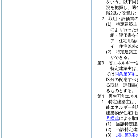
をいう。以下同
況を把握し、適
階2及び段階1と
2 取組・評価書
(1)
特定建築主は
により行った
組・評価書を
ア 住宅用
イ 住宅以外
(2)
特定建築主
ができる。
第3 省エネルギー
特定建築主は
ては
同条第3項
区分の配慮すべ
る取組・評価書
るものとする。
第4 再生可能エネ
1 特定建築主は
能エネルギー利
建築物が住宅用
号様式
による取
(1)
当該特定建
(2)
当該特定建
(3)
規則第9条