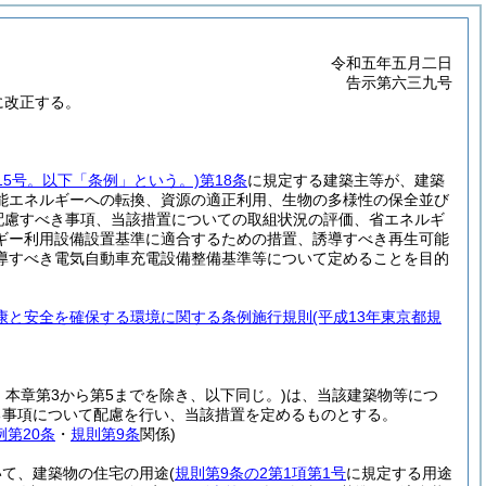
令和五年五月二日
告示第六三九号
に改正する。
15号。以下「条例」という。)
第18条
に規定する建築主等が、建築
能エネルギーへの転換、資源の適正利用、生物の多様性の保全並び
配慮すべき事項、当該措置についての取組状況の評価、省エネルギ
ギー利用設備設置基準に適合するための措置、誘導すべき再生可能
導すべき電気自動車充電設備整備基準等について定めることを目的
康と安全を確保する環境に関する条例施行規則
(平成13年東京都規
本章第3から第5までを除き、以下同じ。)
は、当該建築物等につ
る事項について配慮を行い、当該措置を定めるものとする。
例第20条
・
規則第9条
関係)
いて、建築物の住宅の用途
(
規則第9条の2第1項第1号
に規定する用途