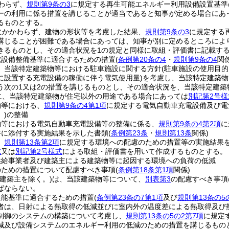
わらず、
規則第9条の3
に規定する再生可能エネルギー利用設備設置基準
ーの利用に係る措置を講じることが適当であると知事が定める場合にあ
るものとする。
定にかかわらず、建物の形状等を考慮した結果、
規則第9条の3
に規定する
講じることが困難である場合にあっては、知事が別に定めるところによ
きるものとし、その適合状況を1の規定と同様に取組・評価書に記載す
電設備整備基準に適合するための措置
(
条例第20条の4
・
規則第9条の4
関係
、当該特定建築物等における駐車施設に関する方針
(駐車施設の使用目的
に設置する充電設備の稼働に伴う電気使用量)
を考慮し、当該特定建築物
う次の1又は2の措置を講じるものとし、その適合状況を、当該特定建築
に、当該特定建築物が住宅以外の用途である場合にあっては
別記第2号様
物等における、
規則第9条の4第1項
に規定する電気自動車充電設備及び電
)
の整備
物等における電気自動車充電設備等の整備に係る、
規則第9条の4第2項
に
書に添付する実施結果を示した書類
(
条例第23条
・
規則第13条
関係)
、
規則第13条第2項
に規定する環境への配慮のための措置等の実施結果を
式
又は
別記第2号様式
による取組・評価書を用いて作成するものとする。
供給事業者及び建築主による建築物等に起因する環境への負荷の低減
のための措置について配慮すべき事項
(
条例第18条第1項
関係)
定建築主を除く。)
は、当該建築物等について、
別表第3
の配慮すべき事項
ばならない。
性能基準に適合するための措置
(
条例第23条の7第1項
及び
規則第13条の5
者は、日射による熱取得の低減並びに室内外の温度差による熱取得及び
制御のシステムの構築について考慮し、
規則第13条の5の2第7項
に規定
減及び設備システムのエネルギー利用の低減のための措置を講じるもの