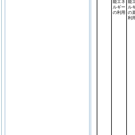
能エネ
能
ルギー
ル
の利用
の
利