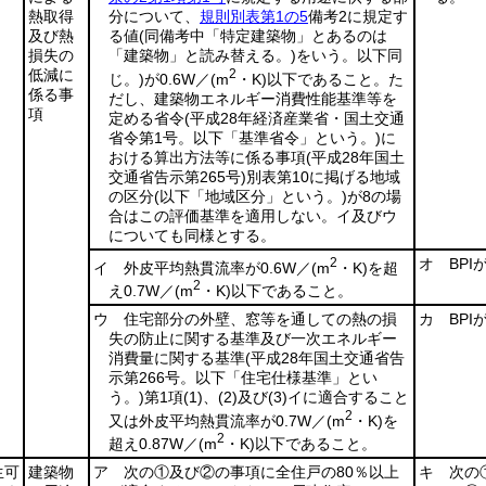
熱取得
分について、
規則別表第1の5
備考2に規定す
及び熱
る値
(同備考中「特定建築物」とあるのは
損失の
「建築物」と読み替える。)
をいう。以下同
低減に
2
じ。)
が0.6W／
(m
・K)
以下であること。た
係る事
だし、建築物エネルギー消費性能基準等を
項
定める省令
(平成28年経済産業省・国土交通
省令第1号。以下「基準省令」という。)
に
おける算出方法等に係る事項
(平成28年国土
交通省告示第265号)
別表第10に掲げる地域
の区分
(以下「地域区分」という。)
が8の場
合はこの評価基準を適用しない。イ及びウ
についても同様とする。
2
オ BPI
イ 外皮平均熱貫流率が0.6W／
(m
・K)
を超
2
え0.7W／
(m
・K)
以下であること。
ウ 住宅部分の外壁、窓等を通しての熱の損
カ BPI
失の防止に関する基準及び一次エネルギー
消費量に関する基準
(平成28年国土交通省告
示第266号。以下「住宅仕様基準」とい
う。)
第1項
(1)
、
(2)
及び
(3)
イに適合すること
2
又は外皮平均熱貫流率が0.7W／
(m
・K)
を
2
超え0.87W／
(m
・K)
以下であること。
生可
建築物
ア 次の①及び②の事項に全住戸の80％以上
キ 次の