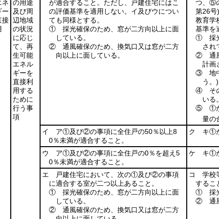
エネ
の用途
が適合すること。ただし、戸建住宅にはこ
つ、⑤
ギー
及び周
の評価基準を適用しない。イ及びウについ
第26号
直接
辺地域
ても同様とする。
教育学
用
の状況
① 採光確保のため、窓が二方向以上に面
基準を
に応じ
している。
① 採
て、再
② 通風確保のため、換気口又は窓が二方
され
生可能
向以上に面している。
② 通
エネル
計画
ギーを
③ 地
直接利
う。)
用する
④ そ
ために
いる
行う事
⑤ ①
項
量の
イ ア①及び②の事項に全住戸の50％以上8
ク キ①
0％未満が適合すること。
ウ ア①及び②の事項に全住戸の0％を超え5
ケ キ①
0％未満が適合すること。
エ 戸建住宅において、次の①及び②の事項
コ 学校
に適合する室が二つ以上あること。
するこ
① 採光確保のため、窓が二方向以上に面
① 採
している。
② 通
② 通風確保のため、換気口又は窓が二方
向以上に面している。