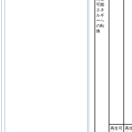
可能
エネ
ルギ
ーへ
の転
換
再生可
再