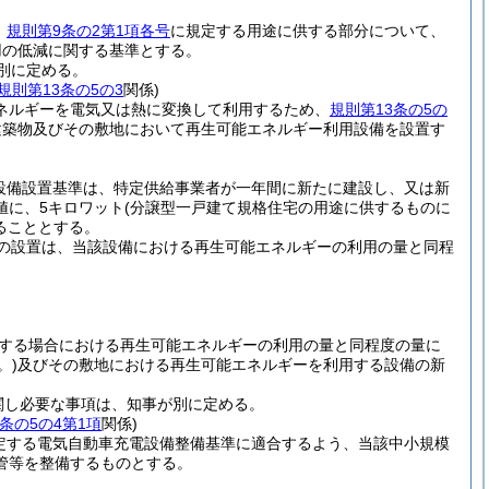
、
規則第9条の2第1項各号
に規定する用途に供する部分について、
用の低減に関する基準とする。
別に定める。
規則第13条の5の3
関係)
ネルギーを電気又は熱に変換して利用するため、
規則第13条の5の
建築物及びその敷地において再生可能エネルギー利用設備を設置す
設備設置基準は、特定供給事業者が一年間に新たに建設し、又は新
値に、5キロワット
(分譲型一戸建て規格住宅の用途に供するものに
ることとする。
備の設置は、当該設備における再生可能エネルギーの利用の量と同程
置する場合における再生可能エネルギーの利用の量と同程度の量に
。)
及びその敷地における再生可能エネルギーを利用する設備の新
関し必要な事項は、知事が別に定める。
条の5の4第1項
関係)
定する電気自動車充電設備整備基準に適合するよう、当該中小規模
管等を整備するものとする。