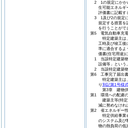
2 1の規定にかか
生可能エネルギ
評価書に記載す
3 1及び2の規
規定する措置を
を行うことがで
第5 電気自動車充
特定建築主は
工時及び竣工後
準に適合するよ
価書
(住宅用途)
1 当該特定建築
設備等」という。
2 当該特定建築
第6 工事完了届出
特定建築主は
り
別記第1号様
第3章 建物
第1 環境への配慮
建築主等
(特
減に努めなけれ
第2 省エネルギー
特定供給事業
のシステム及び
物の熱負荷の低