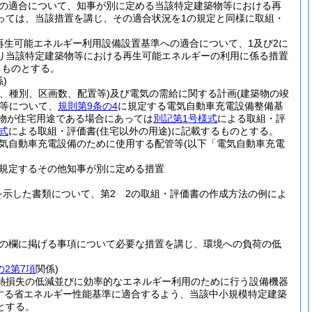
の適合について、知事が別に定める当該特定建築物等における再
っては、当該措置を講じ、その適合状況を1の規定と同様に取組・
再生可能エネルギー利用設備設置基準への適合について、1及び2に
り当該特定建築物等における再生可能エネルギーの利用に係る措置
るものとする。
)
、種別、区画数、配置等)
及び電気の需給に関する計画
(建築物の竣
等について、
規則第9条の4
に規定する電気自動車充電設備整備基
物が住宅用途である場合にあっては
別記第1号様式
による取組・評
式
による取組・評価書
(住宅以外の用途)
に記載するものとする。
気自動車充電設備のために使用する配管等
(以下「電気自動車充電
規定するその他知事が別に定める措置
示した書類について、第2 2の取組・評価書の作成方法の例によ
の欄に掲げる事項について必要な措置を講じ、環境への負荷の低
の2第7項
関係)
熱損失の低減並びに効率的なエネルギー利用のために行う設備機器
する省エネルギー性能基準に適合するよう、当該中小規模特定建築
とする。