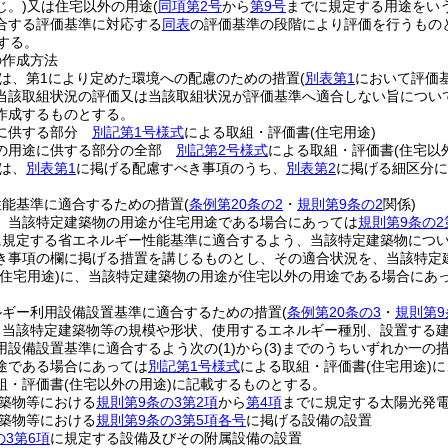
じ。)
又は住宅以外の用途
(
同項第2号
から
第9号
までに規定する用途をい
合する評価基準に対応する
同表
の評価基準の段階により評価を行うもの
する。
の作成方法
、第1により定めた環境への配慮のための措置
(
別表第1
において評価
当該取組状況の評価又は当該取組状況が評価基準へ適合しない旨につい
作成するものとする。
途に供する部分
別記第1号様式
による取組・評価書
(住宅用途)
の用途に供する部分の全部
別記第2号様式
による取組・評価書
(住宅以
は、
別表第1
に掲げる配慮すべき事項のうち、
別表第2
に掲げる細区分に
性能基準に適合するための措置
(
条例第20条の2
・
規則第9条の2
関係)
、当該特定建築物の用途が住宅用途である場合にあっては
規則第9条の2
に規定する省エネルギー性能基準に適合するよう、当該特定建築物につ
き事項の欄に掲げる措置を講じるものとし、その適合状況を、当該特定
(住宅用途)
に、当該特定建築物の用途が住宅以外の用途である場合にあ
ルギー利用設備設置基準に適合するための措置
(
条例第20条の3
・
規則第9
、当該特定建築物等の規模や形状、使用するエネルギー種別、設置する
用設備設置基準に適合するよう次の
(1)
から
(3)
までのうちいずれか一の
途である場合にあっては
別記第1号様式
による取組・評価書
(住宅用途)
に
組・評価書
(住宅以外の用途)
に記載するものとする。
築物等における
規則第9条の3第2項
から
第4項
までに規定する太陽光発
築物等における
規則第9条の3第5項各号
に掲げる設備の設置
の3第6項
に規定する設備及びその附属設備の設置