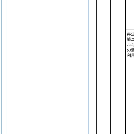
再
能
ル
の
利