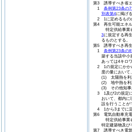
第3 誘導すべき省
1
条例第23条の7
別表第4
に掲げ
2 1に定めるも
第4 再生可能エネ
特定供給事業
3
に規定する再
るものとする。
第5 誘導すべき再
1
条例第23条の8
築する当該中小
あっては4キロワ
2 1の規定にか
度の量において
(1)
太陽熱を利
(2)
地中熱を利
(3)
その他知事
3 1及び2の規
おいて、都内に
設を行うことが
4 1から3まで
第6 電気自動車充
特定供給事業
特定建築物及び
第7 誘導すべき電