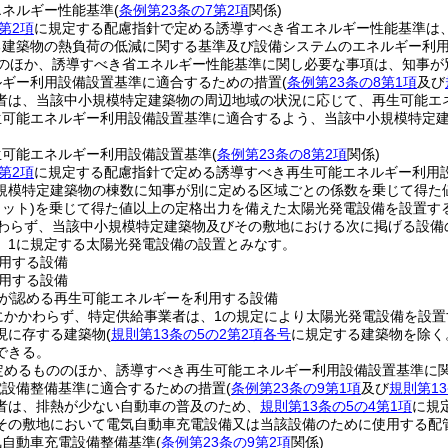
エネルギー性能基準
(
条例第23条の7第2項
関係)
第2項
に規定する配慮指針で定める誘導すべき省エネルギー性能基準は
る建築物の熱負荷の低減に関する基準及び設備システムのエネルギー利
ののほか、誘導すべき省エネルギー性能基準に関し必要な事項は、知事が
ルギー利用設備設置基準に適合するための措置
(
条例第23条の8第1項
及び
者は、当該中小規模特定建築物の周辺地域の状況に応じて、再生可能エ
生可能エネルギー利用設備設置基準に適合するよう、当該中小規模特定
生可能エネルギー利用設備設置基準
(
条例第23条の8第2項
関係)
第2項
に規定する配慮指針で定める誘導すべき再生可能エネルギー利用
規模特定建築物の棟数に知事が別に定める区域ごとの係数を乗じて得た
ット)
を乗じて得た値以上の定格出力を備えた太陽光発電設備を設置す
かわらず、当該中小規模特定建築物及びその敷地における次に掲げる設
、1に規定する太陽光発電設備の設置とみなす。
用する設備
用する設備
が認める再生可能エネルギーを利用する設備
定にかかわらず、特定供給事業者は、1の規定により太陽光発電設備を設
現に存する建築物
(
規則第13条の5の2第2項各号
に規定する建築物を除く
できる。
に定めるもののほか、誘導すべき再生可能エネルギー利用設備設置基準に
電設備整備基準に適合するための措置
(
条例第23条の9第1項
及び
規則第13
者は、排熱が少ない自動車の普及のため、
規則第13条の5の4第1項
に規
その敷地において電気自動車充電設備又は当該設備のために使用する配
気自動車充電設備整備基準
(
条例第23条の9第2項
関係)