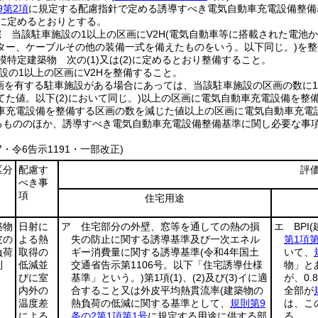
9第2項
に規定する配慮指針で定める誘導すべき電気自動車充電設備整備
2に定めるとおりとする。
 当該駐車施設の1以上の区画にV2H
(電気自動車等に搭載された電池
ター、ケーブルその他の装備一式を備えたものをいう。以下同じ。)
を整
規模特定建築物 次の
(1)
又は
(2)
に定めるとおり整備すること。
の1以上の区画にV2Hを整備すること。
を有する駐車施設がある場合にあっては、当該駐車施設の区画の数に10
てた値。以下
(2)
において同じ。)
以上の区画に電気自動車充電設備を整備
車充電設備を整備する区画の数を減じた値以上の区画に電気自動車充電
めるもののほか、誘導すべき電気自動車充電設備整備基準に関し必要な事
57・令6告示1191・一部改正)
区分
配慮す
評
べき事
項
住宅用途
築物
日射に
ア 住宅部分の外壁、窓等を通しての熱の損
エ BPI
皮の
よる熱
失の防止に関する誘導基準及び一次エネル
第1項第
負荷
取得の
ギー消費量に関する誘導基準
(令和4年国土
いて、
制
低減並
交通省告示第1106号。以下「住宅誘導仕様
物」と
びに室
基準」という。)
第1項
(1)
、
(2)
及び
(3)
イに適
が、0
内外の
合すること又は外皮平均熱貫流率
(建築物の
全部が
温度差
熱負荷の低減に関する基準として、
規則第9
は、こ
による
条の2第1項第1号
に規定する用途に供する部
る。