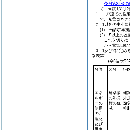
条例第23条の
て、当該1又は
1 一戸建ての住宅
で、充電コネク
2 1以外の中小
(1)
当該駐車施設
(2)
5以上の区画
これを切り捨
から電気自動
3 1及び2に定
別表第1
(令6告示5
分野
区分
細
エネ
建築物
建
ルギ
の熱負
外
ーの
荷の低
熱
使用
減
抑
の合
理化
及び
再生