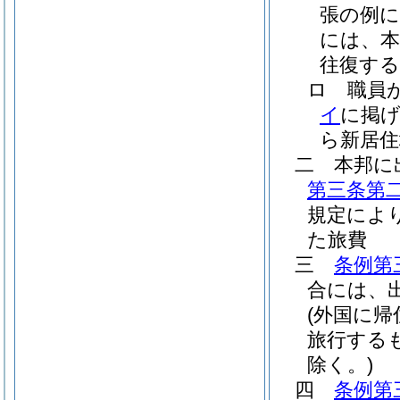
張の例に
には、本
往復す
ロ
職員
イ
に掲
ら新居
二
本邦に
第三条第
規定によ
た旅費
三
条例第
合には、
(外国に
旅行する
除く。)
四
条例第