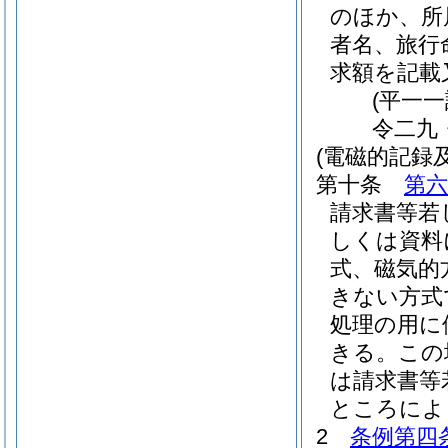
のほか、所
者名、旅行
求額を記載
(平一
令二九
(電磁的記録
第十条
第六
請求書等若
しくは資料
式、磁気的
きない方式
処理の用に
きる。
この
は請求書等
ところによ
2
条例第四