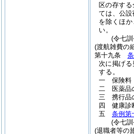
区の存する
ては、公設
を除くほか
い。
(令七
(渡航雑費の細
第十九条
条
次に掲げる
する。
一
保険料
二
医薬品
三
携行品
四
健康診
五
条例第
(令七
(退職者等の