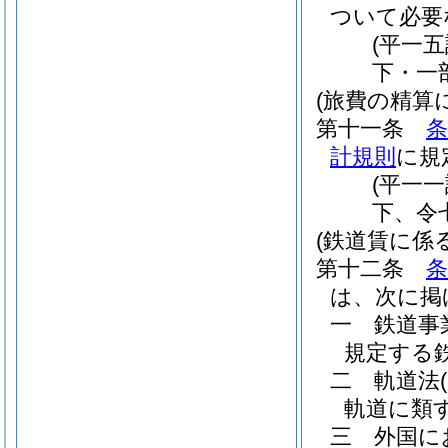
ついて必要
(平一
下・一
(旅費の精算
第十一条
条
計規則
に規
(平一
下、令
(鉄道賃に係
第十二条
条
は、次に掲
一
鉄道事
規定する
二
軌道法
軌道に類
三
外国に