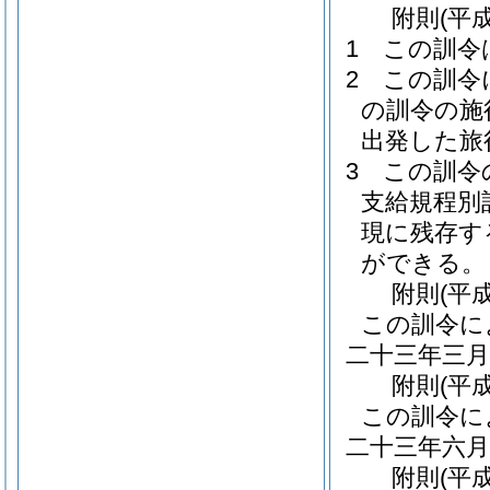
附
則
(平
1
この訓令
2
この訓令
の訓令の施
出発した旅
3
この訓令
支給規程別
現に残存す
ができる。
附
則
(平
この訓令に
二十三年三
附
則
(平
この訓令に
二十三年六
附
則
(平