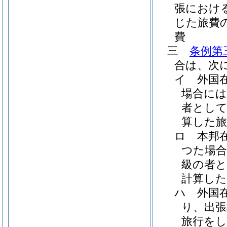
張におけ
じた旅費
費
三
条例第
合は、次
イ
外国
場合には
者とし
算した旅
ロ
本邦
つた場合
級の者
計算した
ハ
外国
り、出張
旅行をし