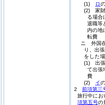
(1)
ロ
(2)
家
る場合
退職等
内の地
転費
ニ
外国
り、出張
をした
(1)
出
て出張
費
(2)
イ
2
前項第三
旅行中にお
項第五号
の