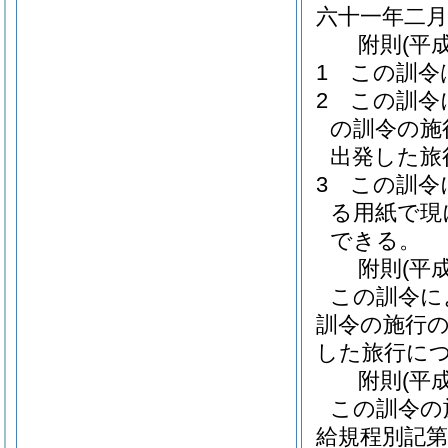
六十一年二
附
則
(平
1
この訓令
2
この訓令
の訓令の施
出発した旅
3
この訓令
る用紙で現
できる。
附
則
(平
この訓令に
訓令の施行
した旅行に
附
則
(平
この訓令の
給規程別記第