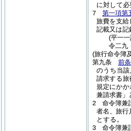
に対して必
7
第一項第
旅費を支給
記載又は記
(平一
令二九
(旅行命令簿
第九条
前条
のうち当該
請求する旅
規定にかか
兼請求書」
2
命令簿兼
者名、旅行
とする。
3
命令簿兼