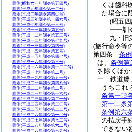
附則
(昭和六一年訓令第五四号)
くは歯科
附則
(平成元年訓令第一二号)
た場合に
附則
(平成二年訓令第四〇号)
附則
(平成三年訓令第一四六号)
(昭五
附則
(平成七年訓令第一三号)
一一訓
附則
(平成一一年訓令第五号)
附則
(平成一二年訓令第五三号)
九・旧
附則
(平成一二年訓令第七九号)
(旅行命令等
附則
(平成一三年訓令第四号)
附則
(平成一五年訓令第五号)
第四条
条例
附則
(平成一五年訓令第四七号)
は、
条例第
附則
(平成一六年訓令第三号)
附則
(平成一六年訓令第一二二号)
を除くほか
附則
(平成一七年訓令第二号)
附則
(平成一九年訓令第五一号)
一
鉄道賃
附則
(平成二一年訓令第四八号)
うちこれ
附則
(平成二二年訓令第二号)
附則
(平成二三年訓令第一六号)
条第一項
附則
(平成二三年訓令第二一号)
第十二条
附則
(平成二四年訓令第二〇号)
附則
(平成二五年訓令第二二号)
条例第六
附則
(平成二六年訓令第一〇号)
の払戻手
附則
(平成二七年訓令第七三号)
附則
(平成二八年訓令第六二号)
できない
附則
(平成二八年訓令第六九号)