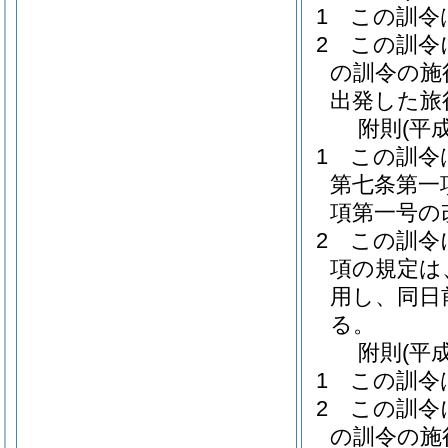
1
この訓令
2
この訓令
の訓令の施
出発した旅
附
則
(平
1
この訓令
第七条第一
項第一号の
2
この訓令
項の規定は
用し、同日
る。
附
則
(平
1
この訓令
2
この訓令
の訓令の施