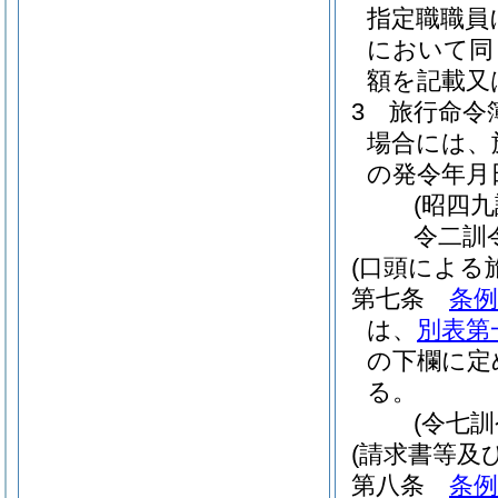
指定職職員
において同
額を記載又
3
旅行命令
場合には、
の発令年月
(昭四
令二訓
(口頭による
第七条
条例
は、
別表第
の下欄に定
る。
(令七
(請求書等及
第八条
条例