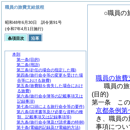
職員の旅費支給規程
○職員の
昭和48年6月30日 訓令第91号
(令和7年4月1日施行)
条項目次
沿革
本則
第一条
(目的)
第二条
(用語)
第三条
(赴任の場合の指定した職)
第四条
(旅行命令等の変更を受けた場
職員の旅費
合等における旅費)
職員の旅
第五条
(旅費額を喪失した場合におけ
る旅費)
(目的)
第六条
(旅行命令簿等の記載事項又は
第一条
こ
記録事項)
第七条
(口頭による旅行命令等の要件)
京都条例第
第八条
(請求書等及び必要な資料の種
類、記載事項又は記録事項等)
き、職員の
第九条
(旅行命令簿及び請求書の特例)
事項につい
第十条
(電磁的記録及び電磁的方法)