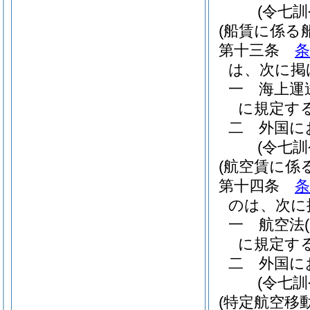
(令七
(船賃に係る
第十三条
条
は、次に掲
一
海上運
に規定す
二
外国に
(令七
(航空賃に係
第十四条
条
のは、次に
一
航空法
に規定す
二
外国に
(令七
(特定航空移動