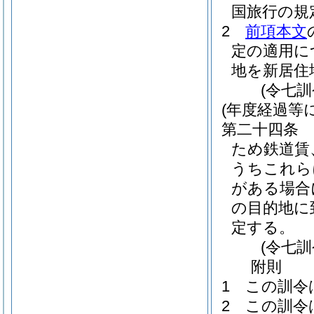
国旅行の規
2
前項本文
定の適用に
地を新居住
(令七
(年度経過等
第二十四条
ため鉄道賃
うちこれら
がある場合
の目的地に
定する。
(令七
附
則
1
この訓令
2
この訓令