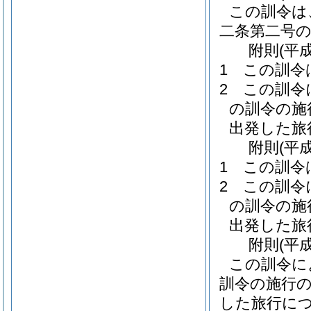
この訓令は
二条第二号
附
則
(平
1
この訓令
2
この訓令
の訓令の施
出発した旅
附
則
(平
1
この訓令
2
この訓令
の訓令の施
出発した旅
附
則
(平
この訓令に
訓令の施行
した旅行に