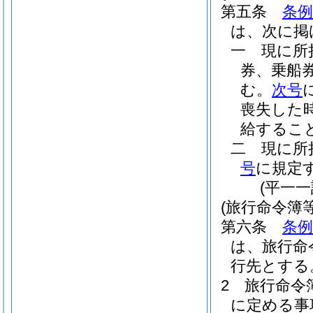
第五条
条例
は、次に掲
一
現に所
券、乗船
む。
次号
喪失した
給するこ
二
現に所
号
に規定
(平一
(旅行命令簿
第六条
条例
は、旅行命
行先とする
2
旅行命令
に定める事