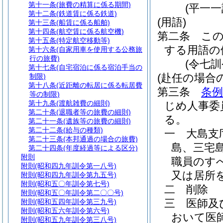
第十一条
(旅費の精算に係る期間)
(平一
第十二条
(鉄道賃に係る鉄道)
(用語)
第十三条
(船賃に係る船舶)
第十四条
(航空賃に係る航空機)
第二条
こ
第十五条
(特定航空移動等)
する用語の
第十六条
(自家用車を使用する公務旅
行の旅費)
(令七
第十七条
(自宅宿泊に係る宿泊手当の
(赴任の場合
制限)
第十八条
(近距離の転居に係る転居費
第三条
条例
等の制限)
第十九条
(渡航雑費の細則)
じめ人事委
第二十条
(退職者等の旅費の細則)
る。
第二十一条
(遺族等の旅費の細則)
第二十二条
(給与の種類)
一
大島支
第二十三条
(本邦通過の場合の旅費)
島、三宅
第二十四条
(年度経過等による区分)
附則
職員のす
附則
(昭和四九年訓令第一八号)
又は居所
附則
(昭和四九年訓令第九五号)
附則
(昭和五〇年訓令第七号)
二
削除
附則
(昭和五〇年訓令第二〇〇号)
三
医師及
附則
(昭和五四年訓令第三九号)
附則
(昭和五六年訓令第六号)
おいて医
附則
(昭和五九年訓令第三八号)