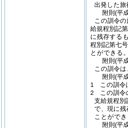
出発した旅
附
則
(平
この訓令の
給規程別記第
に残存する
程別記第七
とができる
附
則
(平
この訓令は
附
則
(平
1
この訓令
2
この訓令
支給規程別
で、現に残
ことができ
附
則
(平