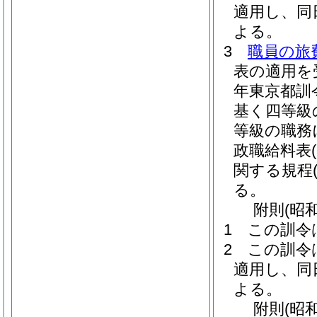
適用し、同
よる。
3
職員の旅
表の適用を
年東京都訓
基く四等級
等級の職務
政職給料表
関する規程
る。
附
則
(昭
1
この訓令
2
この訓令
適用し、同
よる。
附
則
(昭