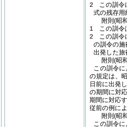
2
この訓令
式の残存用
附
則
(昭
1
この訓令
2
この訓令
の訓令の施
出発した旅
附
則
(昭
この訓令に
の規定は、
日前に出発
の期間に対
期間に対応
従前の例に
附
則
(昭
この訓令に