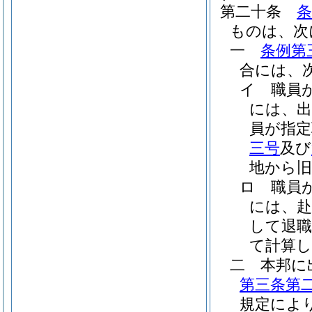
第二十条
条
ものは、次
一
条例第
合には、
イ
職員
には、出
員が指定
三号
及び
地から
ロ
職員
には、赴
して退
て計算し
二
本邦に
第三条第
規定によ