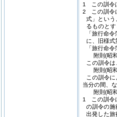
1
この訓令
2
この訓令
式」という
るものとす
「旅行命令
に、旧様式
「旅行命令
附
則
(昭
この訓令は
附
則
(昭
この訓令に
当分の間、
附
則
(昭
1
この訓令
の訓令の施
出発した旅