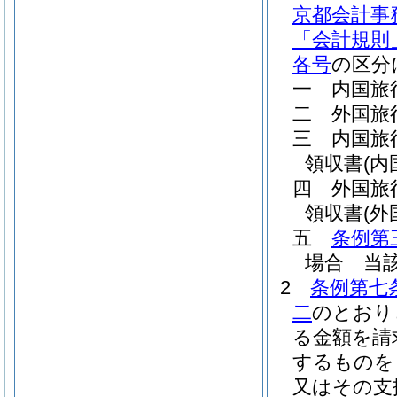
京都会計事
「会計規則
各号
の区分
一
内国旅
二
外国旅
三
内国旅
領収書
(内
四
外国旅
領収書
(外
五
条例第
場合 当
2
条例第七
二
のとおり
る金額を請
するものを
又はその支