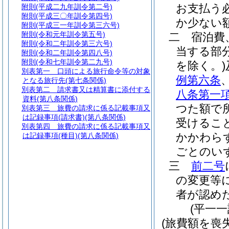
お支払う
附則
(平成二九年訓令第二号)
附則
(平成三〇年訓令第四号)
か少ない
附則
(平成三一年訓令第三六号)
附則
(令和元年訓令第五号)
二
宿泊費
附則
(令和二年訓令第三六号)
当する部
附則
(令和二年訓令第四八号)
附則
(令和七年訓令第二九号)
を除く。)
別表第一
口頭による旅行命令等の対象
例第六条
となる旅行先(第七条関係)
別表第二
請求書又は精算書に添付する
八条第一
資料(第八条関係)
つた額で
別表第三
旅費の請求に係る記載事項又
は記録事項(請求書)(第八条関係)
受けるこ
別表第四
旅費の請求に係る記載事項又
かかわら
は記録事項(種目)(第八条関係)
ごとのい
三
前二号
の変更等
者が認め
(平一
(旅費額を喪