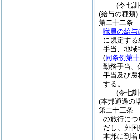
(令七
(給与の種類)
第二十二条
職員の給与
に規定する
手当、地域
(
同条例第十
勤務手当、
手当及び農
する。
(令七
(本邦通過の
第二十三条
の旅行につ
だし、外国
本邦に到着