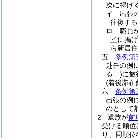
次に掲げ
イ
出張
往復す
ロ
職員
イ
に掲
ら新居
五
条例第
赴任の例
る。)
に旅
(着後滞在
六
条例第
出張の例
のとして
2
遺族が
前
受ける順位
り、同順位