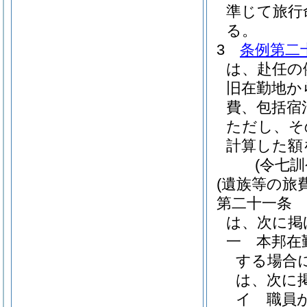
準じて旅行
る。
3
条例第二
は、赴任の
旧在勤地か
費、包括宿
ただし、そ
計算した額
(令七
(遺族等の旅
第二十一条
は、次に掲
一
本邦在
する場合
は、次に
イ
職員