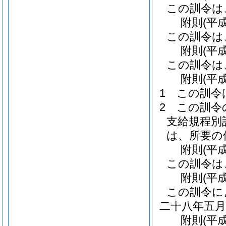
この訓令は
附
則
(平
この訓令は
附
則
(平
この訓令は
附
則
(平
1
この訓令
2
この訓令
支給規程別
は、所要の
附
則
(平
この訓令は
附
則
(平
この訓令に
二十八年五
附
則
(平