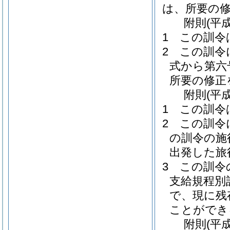
は、所要の
附
則
(平
1
この訓令
2
この訓令
式から第六
所要の修正
附
則
(平
1
この訓令
2
この訓令
の訓令の施
出発した旅
3
この訓令
支給規程別
で、現に残
ことができ
附
則
(平