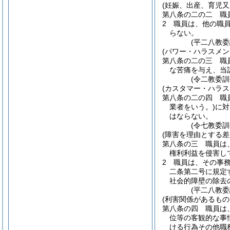
(妊娠、出産、育児
第八条の二の二
職
2
職員は、他の職
らない。
(平二八教
(パワー・ハラスメン
第八条の二の三
職
な苦痛を与え、当
(令二教委訓
(カスタマー・ハラス
第八条の二の四
職
業者をいう。)
に対
はならない。
(令七教委訓
(障害を理由とする差
第八条の三
職員は
権利利益を侵害し
2
職員は、その事
二条第二号に規定
社会的障壁の除去
(平二八教委
(利害関係があるもの
第八条の四
職員は
位等の客観的な事
ける行為その他職