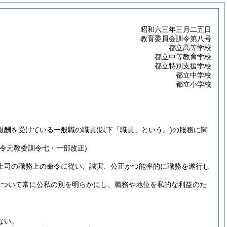
昭和六三年三月二五日
教育委員会訓令第八号
都立高等学校
都立中等教育学校
都立特別支援学校
都立中学校
都立小学校
報酬を受けている一般職の職員
(以下「職員」という。)
の服務に関
令元教委訓令七・一部改正)
上司の職務上の命令に従い、誠実、公正かつ能率的に職務を遂行し
について常に公私の別を明らかにし、職務や地位を私的な利益のた
ない。