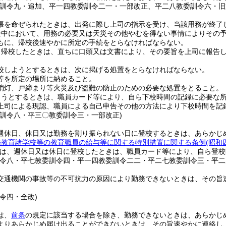
委訓令九・追加、平一四教委訓令二一・一部改正、平二八教委訓令六・旧
張を命ぜられたときは、出発に際し上司の指示を受け、当該用務が終了
途中において、用務の必要又は天災その他やむを得ない事情によりその
もに、帰校後速やかに所定の手続をとらなければならない。
ら帰校したときは、直ちに口頭又は文書により、その要旨を上司に報告
校しようとするときは、次に掲げる処置をとらなければならない。
等を所定の場所に納めること。
消灯、戸締まり等火災及び盗難の防止のための必要な処置をとること。
ようとするときは、職員カード等により、自ら下校時間の記録に必要な
上司による現認、職員による自己申告その他の方法により下校時間を記
委訓令八・平三〇教委訓令三・一部改正)
週休日、休日又は勤務を割り振られない日に登校するときは、あらかじ
務教育諸学校等の教育職員の給与等に関する特別措置に関する条例
(昭和
は、週休日又は休日に登校したときは、職員カード等により、自ら登校
訓令八・平七教委訓令四・平一四教委訓令二二・平二七教委訓令三・平二
交通機関の事故等の不可抗力の原因により勤務できないときは、その旨
令四・全改)
は、
前条
の規定に該当する場合を除き、勤務できないときは、あらかじ
よりあらかじめ届け出ることができないときは、その旨速やかに連絡し