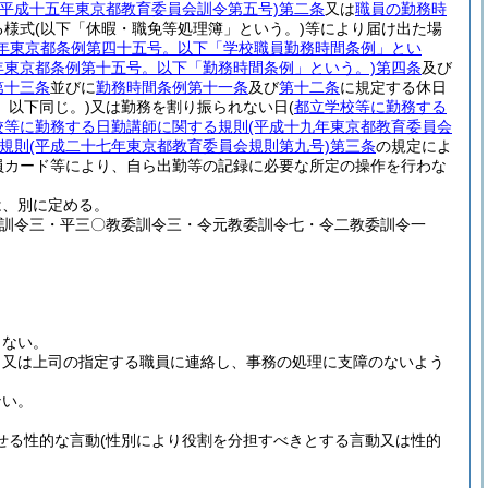
(平成十五年東京都教育委員会訓令第五号)
第二条
又は
職員の勤務時
る様式
(以下「休暇・職免等処理簿」という。)
等により届け出た場
七年東京都条例第四十五号。以下「学校職員勤務時間条例」とい
年東京都条例第十五号。以下「勤務時間条例」という。)
第四条
及び
第十三条
並びに
勤務時間条例第十一条
及び
第十二条
に規定する休日
。以下同じ。)
又は勤務を割り振られない日
(
都立学校等に勤務する
校等に勤務する日勤講師に関する規則
(平成十九年東京都教育委員会
規則
(平成二十七年東京都教育委員会規則第九号)
第三条
の規定によ
員カード等により、自ら出勤等の記録に必要な所定の操作を行わな
は、別に定める。
委訓令三・平三〇教委訓令三・令元教委訓令七・令二教委訓令一
らない。
司又は上司の指定する職員に連絡し、事務の処理に支障のないよう
ない。
せる性的な言動
(性別により役割を分担すべきとする言動又は性的