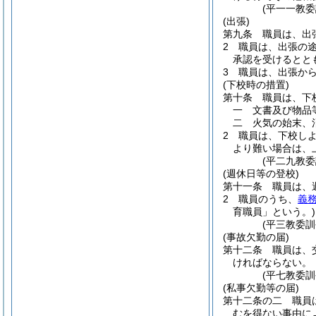
(平一一教
(出張)
第九条
職員は、出
2
職員は、出張の
承認を受けるとと
3
職員は、出張か
(下校時の措置)
第十条
職員は、下
一
文書及び物品
二
火気の始末、
2
職員は、下校し
より難い場合は、
(平二九教
(週休日等の登校)
第十一条
職員は、
2
職員のうち、
義
育職員」という。)
(平三教委
(事故欠勤の届)
第十二条
職員は、
ければならない。
(平七教委訓
(私事欠勤等の届)
第十二条の二
職員
むを得ない事由に