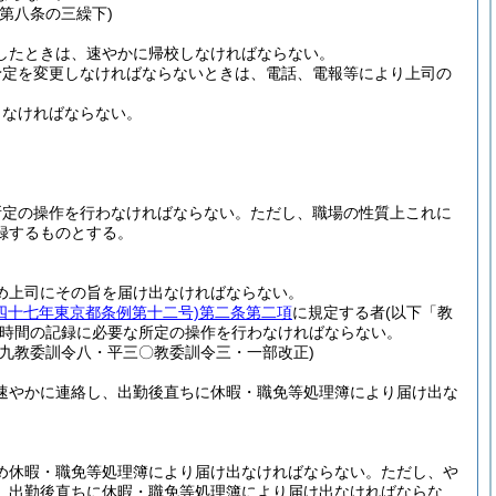
第八条の三繰下)
したときは、速やかに帰校しなければならない。
予定を変更しなければならないときは、電話、電報等により上司の
しなければならない。
所定の操作を行わなければならない。
ただし、職場の性質上これに
録するものとする。
め上司にその旨を届け出なければならない。
四十七年東京都条例第十二号)
第二条第二項
に規定する者
(以下「教
時間の記録に必要な所定の操作を行わなければならない。
九教委訓令八・平三〇教委訓令三・一部改正)
速やかに連絡し、出勤後直ちに休暇・職免等処理簿により届け出な
め休暇・職免等処理簿により届け出なければならない。
ただし、や
、出勤後直ちに休暇・職免等処理簿により届け出なければならな