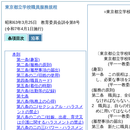
東京都立学校職員服務規程
○東京都立学
昭和63年3月25日 教育委員会訓令第8号
(令和7年4月1日施行)
条項目次
沿革
〔東京都公立学校
本則
東京都立学校
第一条
(趣旨)
(平一一教
第二条
(服務の原則)
(趣旨)
第三条
(履歴事項の届出)
第一条
この規程は
第三条の二
(旧姓の使用)
し、必要な事項を
第四条
(職員カード)
(平一一教
第五条
(着任の時期)
(服務の原則)
第六条
(出勤等の記録)
第二条
職員は、全
第七条
なければならない
第八条
(執務上の心得)
2
職員は、自らの
第八条の二
(セクシュアル・ハラスメ
めに用いてはなら
ントの禁止)
(平一一教
第八条の二の二
(妊娠、出産、育児又
(履歴事項の届出)
は介護に関するハラスメントの禁止)
第三条
新たに職員
第八条の二の三
(パワー・ハラスメン