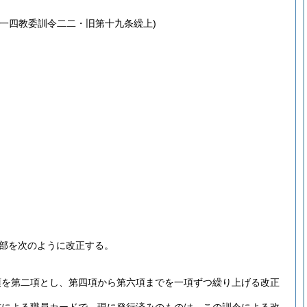
一四教委訓令二二・旧第十九条繰上)
部を次のように改正する。
項を第二項とし、第四項から第六項までを一項ずつ繰り上げる改正