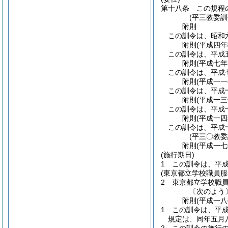
第十八条
この規程
(平三教委
附
則
この訓令は、昭和
附
則
(平成四年
この訓令は、平成
附
則
(平成七年
この訓令は、平成
附
則
(平成一
この訓令は、平成
附
則
(平成一
この訓令は、平成
附
則
(平成一
この訓令は、平成
(平三〇教
附
則
(平成一
(施行期日)
1
この訓令は、平
(東京都立学校職員
2
東京都立学校職
〔次のよう
附
則
(平成一
1
この訓令は、平
規定は、同年五月