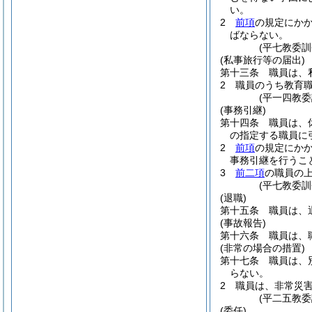
い。
2
前項
の規定にか
ばならない。
(平七教委訓
(私事旅行等の届出)
第十三条
職員は、
2
職員のうち教育
(平一四教
(事務引継)
第十四条
職員は、
の指定する職員に
2
前項
の規定にか
事務引継を行うこ
3
前二項
の職員の
(平七教委
(退職)
第十五条
職員は、
(事故報告)
第十六条
職員は、
(非常の場合の措置)
第十七条
職員は、
らない。
2
職員は、非常災
(平二五教
(委任)