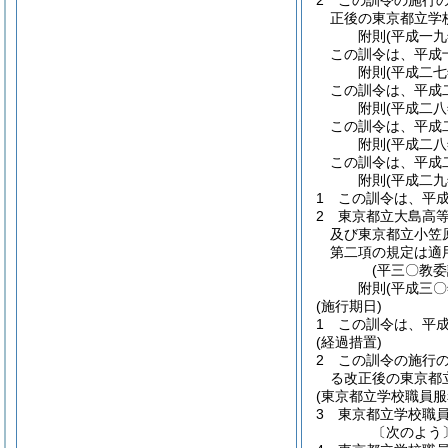
2
この訓令の施行
正後の東京都立学
附
則
(平成一
この訓令は、平成
附
則
(平成二
この訓令は、平成
附
則
(平成二
この訓令は、平成
附
則
(平成二
この訓令は、平成
附
則
(平成二
1
この訓令は、平
2
東京都立大島高
及び東京都立小笠
第二項の規定は適
(平三〇教
附
則
(平成三
(施行期日)
1
この訓令は、平
(経過措置)
2
この訓令の施行
る改正後の東京都
(東京都立学校職員
3
東京都立学校職
〔次のよう