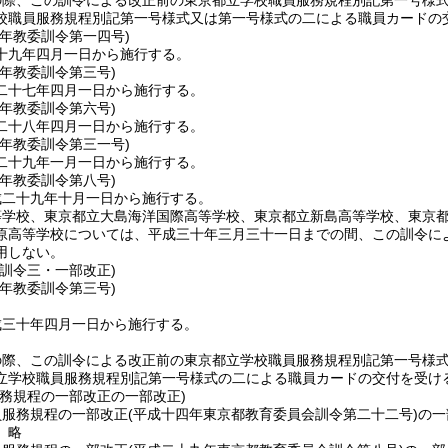
の際、この訓令による改正前の東京都立学校職員服務規程別記第一号様
校職員服務規程別記第一号様式又は第一号様式の二による職員カードの
九年
教委訓令第一四号)
十九年四月一日から施行する。
七年
教委訓令第三号)
二十七年四月一日から施行する。
八年
教委訓令第六号)
二十八年四月一日から施行する。
八年
教委訓令第三一号)
二十九年一月一日から施行する。
九年
教委訓令第八号)
成二十九年十月一日から施行する。
等学校、東京都立大島海洋国際高等学校、東京都立新島高等学校、東京
原高等学校については、平成三十年三月三十一日までの間、この訓令に
用しない。
委訓令三・一部改正)
〇年
教委訓令第三号)
成三十年四月一日から施行する。
の際、この訓令による改正前の東京都立学校職員服務規程別記第一号様
立学校職員服務規程別記第一号様式の二による職員カードの交付を受け
服務規程の一部改正の一部改正)
員服務規程の一部改正
(平成十四年東京都教育委員会訓令第二十二号)
の一
〕略