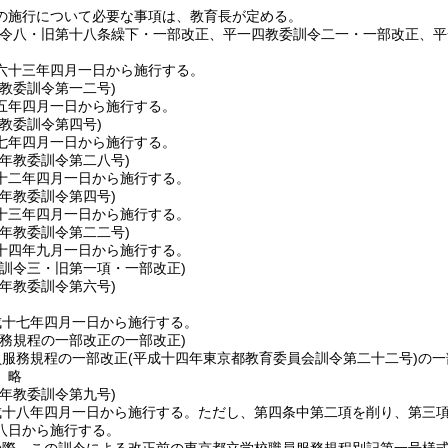
の施行について必要な事項は、教育長が定める。
訓令八・旧第十八条繰下・一部改正、平一四教委訓令二一・一部改正、平
六十三年四月一日から施行する。
教委訓令第一二号)
五年四月一日から施行する。
教委訓令第四号)
七年四月一日から施行する。
一年
教委訓令第二八号)
十二年四月一日から施行する。
三年
教委訓令第四号)
十三年四月一日から施行する。
四年
教委訓令第二二号)
十四年九月一日から施行する。
委訓令三・旧第一項・一部改正)
七年
教委訓令第六号)
成十七年四月一日から施行する。
服務規程の一部改正の一部改正)
員服務規程の一部改正
(平成十四年東京都教育委員会訓令第二十二号)
の一
〕略
八年
教委訓令第九号)
成十八年四月一日から施行する。
ただし、第四条中第二項を削り、第三
八日から施行する。