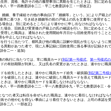
現住所、資格、免許その他の履歴事項に異動を生じたときは、別に定め
訓令八・平一四教委訓令二二・平二七教委訓令三・一部改正)
、婚姻、養子縁組その他の事由
(以下「婚姻等」という。)
により戸籍上
基準に基づき、引き続き婚姻等の前の戸籍上の氏を文書等に使用するこ
る場合は、別に定めるところにより速やかに申し出なければならない。
けた場合、旧姓及び変更後の戸籍上の氏の確認を行い、別に定めるとこ
を受理した職員は、通知された使用開始年月日から旧姓使用を行うこと
用を中止しなければならない。
用を行うに当たつて、都民及び他の職員に誤解や混乱が生じないように
する異動があつた者で、現に人事記録に旧姓使用に係る事項が記録され
委訓令二一・追加)
務の執行に当たつては、常に職員カード
(
別記第一号様式
、
第一号様式の
ードの有効期限が到来し、又は氏名の変更があつたときは、速やかに職
ードを紛失したときは、速やかに職員カード紛失・破損届
(
別記第二号様
ードを破損したときは、速やかに破損した職員カードを添えて職員カー
たときは、速やかに職員カードを返還しなければならない。
訓令八・平一四教委訓令二二・平一八教委訓令九・平二七教委訓令三・令
となつた者又は転任を命ぜられた職員は、速やかに着任しなければなら
疾病その他やむを得ない事由により着任できないときは、上司の承認を
委訓令二八・一部改正)