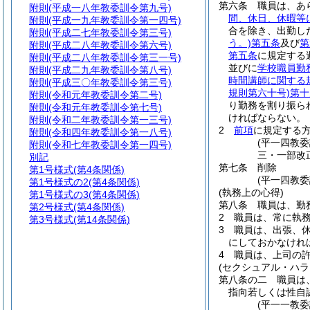
第六条
職員は、あ
附則
(平成一八年教委訓令第九号)
間、休日、休暇等
附則
(平成一九年教委訓令第一四号)
合を除き、出勤し
附則
(平成二七年教委訓令第三号)
う。)
第五条
及び
第
附則
(平成二八年教委訓令第六号)
第五条
に規定する
附則
(平成二八年教委訓令第三一号)
並びに
学校職員勤
附則
(平成二九年教委訓令第八号)
時間講師に関する
附則
(平成三〇年教委訓令第三号)
規則第六十号)
第十
附則
(令和元年教委訓令第二号)
り勤務を割り振ら
附則
(令和元年教委訓令第七号)
ければならない。
附則
(令和二年教委訓令第一三号)
2
前項
に規定する
附則
(令和四年教委訓令第一八号)
(平一四教
附則
(令和七年教委訓令第一四号)
三・一部改
別記
第七条
削除
第1号様式
(第4条関係)
(平一四教委
第1号様式の2
(第4条関係)
(執務上の心得)
第1号様式の3
(第4条関係)
第八条
職員は、勤
第2号様式
(第4条関係)
2
職員は、常に執
第3号様式
(第14条関係)
3
職員は、出張、
にしておかなけれ
4
職員は、上司の
(セクシュアル・ハラ
第八条の二
職員は
指向若しくは性自
(平一一教