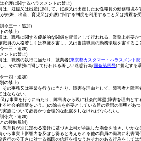
又は介護に関するハラスメントの禁止)
員は、妊娠又は出産に関して、妊娠又は出産した女性職員の勤務環境を
員が妊娠、出産、育児又は介護に関する制度を利用すること又は措置を
委訓令三一・追加)
トの禁止)
員は、職務に関する優越的な関係を背景として行われる、業務上必要か
該職員の人格若しくは尊厳を害し、又は当該職員の勤務環境を害するこ
令一三・追加)
メントの禁止)
員は、職務の執行に当たり、就業者
(
東京都カスタマー・ハラスメント防
し、その業務に関して行われる著しい迷惑行為
(
同条第四号
に規定する
令一四・追加)
別の禁止)
、その事務又は事業を行うに当たり、障害を理由として、障害者と障害
てはならない。
務又は事業を行うに当たり、障害者から現に社会的障壁
(障害を理由とす
する社会的障壁をいう。)
の除去を必要としている旨の意思の表明があつ
の実施について必要かつ合理的な配慮をしなければならない。
訓令六・追加)
との接触規制)
、教育長が別に定める指針に基づき上司が承認した場合を除き、いかな
情から事実上影響力を及ぼし得ると考えられる他の職員の職務に利害関
務遂行の公正さに対する都民の信頼を損なうおそれのある行為をしては