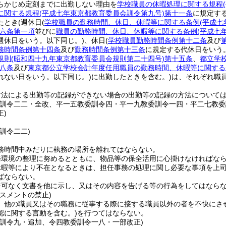
らかじめ定刻までに出勤しない理由を
学校職員の休暇処理に関する規程
に関する規程
(平成七年東京都教育委員会訓令第九号)
第十一条
に規定す
たとき
(週休日
(
学校職員の勤務時間、休日、休暇等に関する条例
(平成
六条第一項
並びに
職員の勤務時間、休日、休暇等に関する条例
(平成七
週休日をいう。以下同じ。)
、休日
(
学校職員勤務時間条例第十二条
及び
務時間条例第十四条
及び
勤務時間条例第十三条
に規定する代休日をいう
規則
(昭和四十九年東京都教育委員会規則第二十四号)
第十五条
、
都立学
八条
及び
東京都公立学校会計年度任用職員の勤務時間、休暇等に関する
れない日をいう。以下同じ。)
に出勤したときを含む。)
は、それぞれ職
方法による出勤等の記録ができない場合の出勤等の記録の方法について
委訓令二二・全改、平一五教委訓令四・平一九教委訓令一四・平二七教
正)
訓令二二)
務時間中みだりに執務の場所を離れてはならない。
務環境の整理に努めるとともに、物品等の保全活用に心掛けなければな
休暇等により不在となるときは、担任事務の処理に関し必要な事項を上
ばならない。
許可なく文書を他に示し、又はその内容を告げる等の行為をしてはなら
スメントの禁止)
、他の職員又はその職務に従事する際に接する職員以外の者を不快にさ
認に関する言動を含む。)
を行つてはならない。
委訓令九・追加、令四教委訓令一八・一部改正)