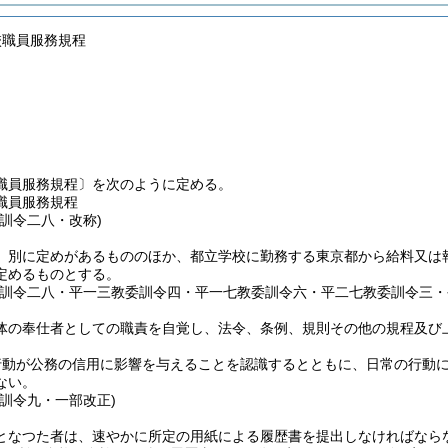
校職員服務規程
職員服務規程〕を次のように定める。
職員服務規程
委訓令二八・改称)
、別に定めがあるもののほか、都立学校に勤務する東京都から給料又は
定めるものとする。
委訓令二八・平一三教委訓令四・平一七教委訓令六・平二七教委訓令三・
体の奉仕者としての職責を自覚し、法令、条例、規則その他の規程及び
。
行動が公務の信用に影響を与えることを認識するとともに、日常の行動
ない。
委訓令九・一部改正)
となつた者は、速やかに所定の用紙による履歴書を提出しなければなら