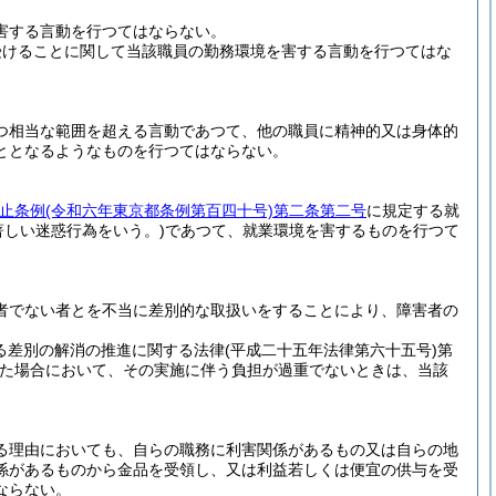
害する言動を行つてはならない。
受けることに関して当該職員の勤務環境を害する言動を行つてはな
つ相当な範囲を超える言動であつて、他の職員に精神的又は身体的
ととなるようなものを行つてはならない。
止条例
(令和六年東京都条例第百四十号)
第二条第二号
に規定する就
著しい迷惑行為をいう。)
であつて、就業環境を害するものを行つて
者でない者とを不当に差別的な取扱いをすることにより、障害者の
る差別の解消の推進に関する法律
(平成二十五年法律第六十五号)
第
た場合において、その実施に伴う負担が過重でないときは、当該
る理由においても、自らの職務に利害関係があるもの又は自らの地
係があるものから金品を受領し、又は利益若しくは便宜の供与を受
ならない。