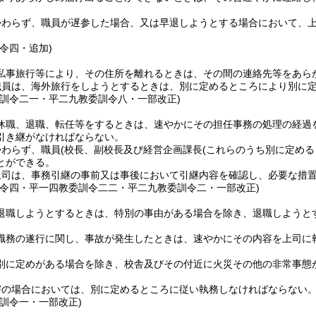
かわらず、職員が遅参した場合、又は早退しようとする場合において、
令四・追加)
私事旅行等により、その住所を離れるときは、その間の連絡先等をあら
職員は、海外旅行をしようとするときは、別に定めるところにより別に
委訓令二一・平二九教委訓令八・一部改正)
休職、退職、転任等をするときは、速やかにその担任事務の処理の経過
引き継がなければならない。
かわらず、職員
(校長、副校長及び経営企画課長
(これらのうち別に定める
とができる。
上司は、事務引継の事前又は事後において引継内容を確認し、必要な措
訓令四・平一四教委訓令二二・平二九教委訓令二・一部改正)
退職しようとするときは、特別の事由がある場合を除き、退職しようと
職務の遂行に関し、事故が発生したときは、速やかにその内容を上司に
別に定めがある場合を除き、校舎及びその付近に火災その他の非常事態
害の場合においては、別に定めるところに従い執務しなければならない
委訓令一・一部改正)