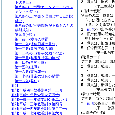
2
職員は、氏名、
トの禁止)
(平三教委
第八条の二の四
(カスタマー・ハラス
(旧姓の使用)
メントの禁止)
第三条の二
職員は
第八条の三
(障害を理由とする差別の
う。)
が別に定める
禁止)
することを希望す
第八条の四
(利害関係があるものとの
2
前項
の申出を受
接触規制)
3
旧姓使用の通知
第九条
(出張)
年月日から旧姓使
第十条
(下校時の措置)
4
職員は、旧姓使
第十一条
(週休日等の登校)
5
任命権者を異に
第十二条
(事故欠勤の届)
(平一四教
第十二条の二
(私事欠勤等の届)
(職員カード)
第十三条
(私事旅行等の届出)
第四条
職員は、職
第十四条
(事務引継)
2
職員は、職員カ
第十五条
(退職)
い。
第十六条
(事故報告)
3
職員は、職員カ
第十七条
(非常の場合の措置)
4
職員は、職員カ
第十八条
(委任)
5
職員は、離職し
附則
(平三教委
附則
(平成四年教委訓令第一二号)
(着任の時期)
附則
(平成七年教委訓令第四号)
第五条
新たに職員
附則
(平成一一年教委訓令第二八号)
2
前項
の職員が、
附則
(平成一三年教委訓令第四号)
(平一一教
附則
(平成一四年教委訓令第二二号)
(出勤等の記録)
附則
(平成一七年教委訓令第六号)