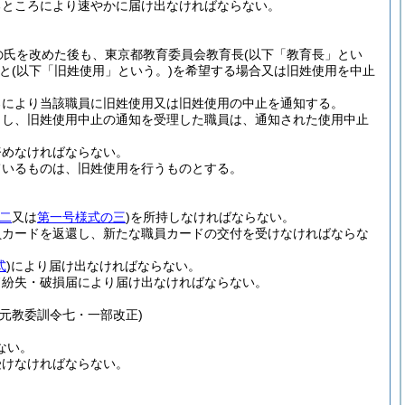
るところにより速やかに届け出なければならない。
の氏を改めた後も、東京都教育委員会教育長
(以下「教育長」とい
と
(以下「旧姓使用」という。)
を希望する場合又は旧姓使用を中止
ろにより当該職員に旧姓使用又は旧姓使用の中止を通知する。
とし、旧姓使用中止の通知を受理した職員は、通知された使用中止
努めなければならない。
ているものは、旧姓使用を行うものとする。
二
又は
第一号様式の三
)
を所持しなければならない。
員カードを返還し、新たな職員カードの交付を受けなければならな
式
)
により届け出なければならない。
ド紛失・破損届により届け出なければならない。
元教委訓令七・一部改正)
ない。
受けなければならない。